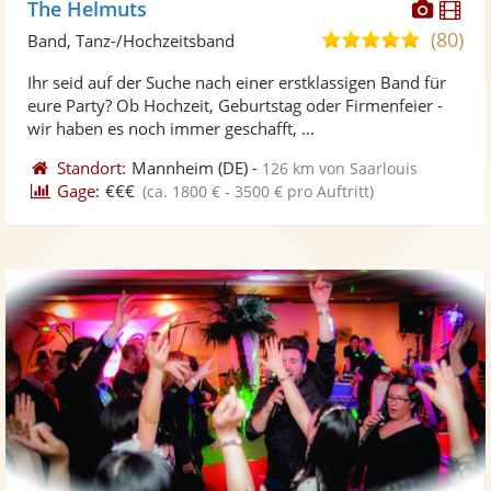
Diese
Di
The Helmuts
Künst
Kü
(80)
5,0
Band, Tanz-/Hochzeitsband
stellt
ste
von
Ihr seid auf der Suche nach einer erstklassigen Band für
Fotos
Vi
5
eure Party? Ob Hochzeit, Geburtstag oder Firmenfeier -
bereit
ber
Sternen
wir haben es noch immer geschafft, ...
Standort:
Mannheim
(DE)
-
126 km von Saarlouis
Gage:
€€€
(ca. 1800 € - 3500 € pro Auftritt)