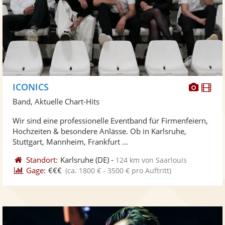
Diese
Di
ICONICS
Künst
Kü
Band, Aktuelle Chart-Hits
stellt
ste
Wir sind eine professionelle Eventband für Firmenfeiern,
Fotos
Vi
Hochzeiten & besondere Anlässe. Ob in Karlsruhe,
bereit
ber
Stuttgart, Mannheim, Frankfurt ...
Standort:
Karlsruhe
(DE)
-
124 km von Saarlouis
Gage:
€€€
(ca. 1800 € - 3500 € pro Auftritt)