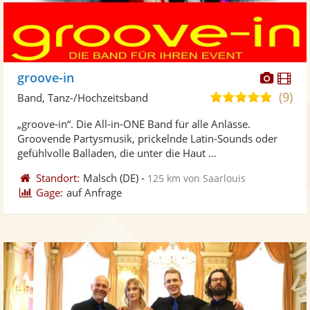
Diese
Di
groove-in
Künst
Kü
(9)
5,0
Band, Tanz-/Hochzeitsband
stellt
ste
von
„groove-in“. Die All-in-ONE Band für alle Anlässe.
Fotos
Vi
5
Groovende Partysmusik, prickelnde Latin-Sounds oder
bereit
ber
Sternen
gefühlvolle Balladen, die unter die Haut ...
Standort:
Malsch
(DE)
-
125 km von Saarlouis
Gage:
auf Anfrage