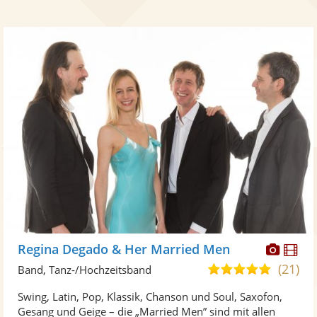
Diese
Di
Regina Degado & Her Married Men
Künst
Kü
(21)
5,0
Band, Tanz-/Hochzeitsband
stellt
ste
von
Swing, Latin, Pop, Klassik, Chanson und Soul, Saxofon,
Fotos
Vi
5
Gesang und Geige – die „Married Men” sind mit allen