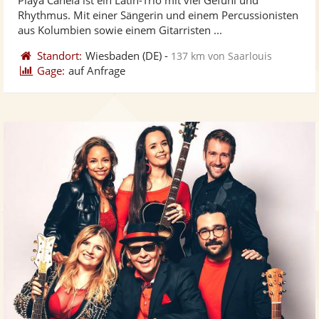
Fotos
Vi
Rhythmus. Mit einer Sängerin und einem Percussionisten
bereit
ber
aus Kolumbien sowie einem Gitarristen ...
Standort:
Wiesbaden
(DE)
-
137 km von Saarlouis
Gage:
auf Anfrage