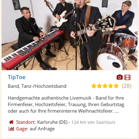
Diese
Di
TipToe
Künst
Kü
(28)
5,0
Band, Tanz-/Hochzeitsband
stellt
ste
von
Handgemachte authentische Livemusik - Band für Ihre
Fotos
Vi
5
Firmenfeier, Hochzeitsfeier, Trauung, Ihren Geburtstag
bereit
ber
Sternen
oder auch für Ihre firmeninterne Weihnachtsfeier. ...
Standort:
Karlsruhe
(DE)
-
124 km von Saarlouis
Gage:
auf Anfrage