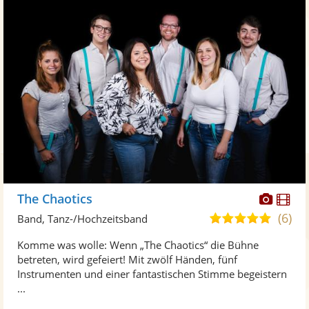
Diese
Di
The Chaotics
Künst
Kü
(6)
5,0
Band, Tanz-/Hochzeitsband
stellt
ste
von
Komme was wolle: Wenn „The Chaotics“ die Bühne
Fotos
Vi
5
betreten, wird gefeiert! Mit zwölf Händen, fünf
bereit
ber
Sternen
Instrumenten und einer fantastischen Stimme begeistern
...