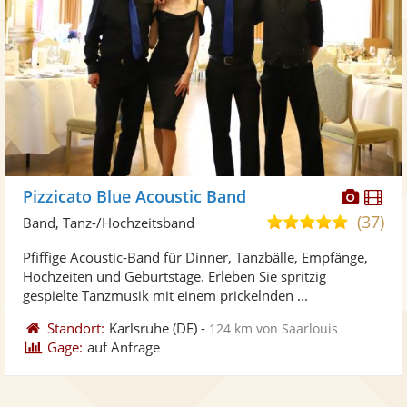
Diese
Di
Pizzicato Blue Acoustic Band
Künst
Kü
(37)
5,0
Band, Tanz-/Hochzeitsband
stellt
ste
von
Pfiffige Acoustic-Band für Dinner, Tanzbälle, Empfänge,
Fotos
Vi
5
Hochzeiten und Geburtstage. Erleben Sie spritzig
bereit
ber
Sternen
gespielte Tanzmusik mit einem prickelnden ...
Standort:
Karlsruhe
(DE)
-
124 km von Saarlouis
Gage:
auf Anfrage