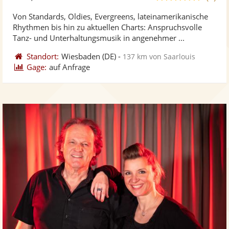
stellt
ste
von
Von Standards, Oldies, Evergreens, lateinamerikanische
Fotos
Vi
5
Rhythmen bis hin zu aktuellen Charts: Anspruchsvolle
bereit
ber
Sternen
Tanz- und Unterhaltungsmusik in angenehmer ...
Standort:
Wiesbaden
(DE)
-
137 km von Saarlouis
Gage:
auf Anfrage