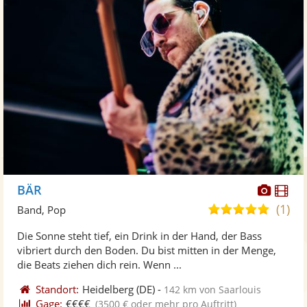
Diese
Di
BÄR
Künst
Kü
(1)
5,0
Band, Pop
stellt
ste
von
Die Sonne steht tief, ein Drink in der Hand, der Bass
Fotos
Vi
5
vibriert durch den Boden. Du bist mitten in der Menge,
bereit
ber
Sternen
die Beats ziehen dich rein. Wenn ...
Standort:
Heidelberg
(DE)
-
142 km von Saarlouis
Gage:
€€€€
(3500 € oder mehr pro Auftritt)