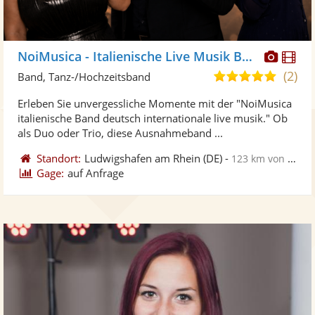
Diese
Di
NoiMusica - Italienische Live Musik Band
Künst
Kü
(2)
5,0
Band, Tanz-/Hochzeitsband
stellt
ste
von
Erleben Sie unvergessliche Momente mit der "NoiMusica
Fotos
Vi
5
italienische Band deutsch internationale live musik." Ob
bereit
ber
Sternen
als Duo oder Trio, diese Ausnahmeband ...
Standort:
Ludwigshafen am Rhein
(DE)
-
123 km von Saarlouis
Gage:
auf Anfrage