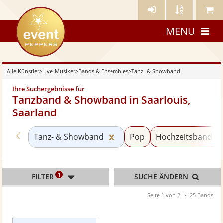
Künstler-
Künstler
Meine
eventpeppers
Login
A-
Künstle
MENU
Z
Alle Künstler
>
Live-Musiker
>
Bands & Ensembles
>
Tanz- & Showband
Ihre Suchergebnisse für
Tanzband & Showband in Saarlouis,
Saarland
Zurück zu «Bands & Ensembles»
Kategorie «Tanz- & Showba
Tanz- & Showband
Pop
Hochzeitsband
1
FILTER
SUCHE ÄNDERN
Seite 1 von 2
25 Bands