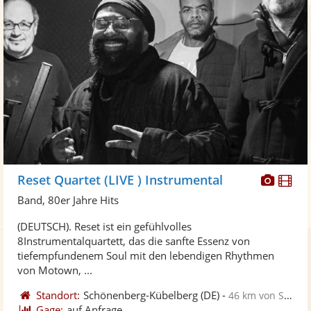
Diese
Di
Reset Quartet (LIVE ) Instrumental
Künst
Kü
Band, 80er Jahre Hits
stellt
ste
(DEUTSCH). Reset ist ein gefühlvolles
Fotos
Vi
8Instrumentalquartett, das die sanfte Essenz von
bereit
ber
tiefempfundenem Soul mit den lebendigen Rhythmen
von Motown, ...
Standort:
Schönenberg-Kübelberg
(DE)
-
46 km von Saarlouis
Gage:
auf Anfrage