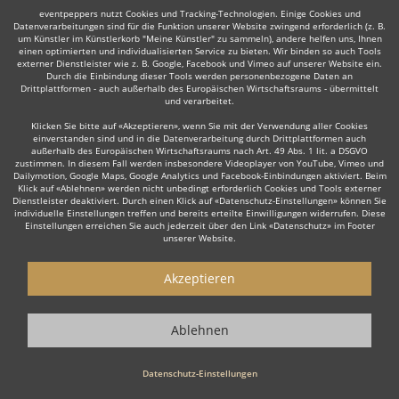
Weiter
eventpeppers nutzt Cookies und Tracking-Technologien. Einige Cookies und
Datenverarbeitungen sind für die Funktion unserer Website zwingend erforderlich (z. B.
um Künstler im Künstlerkorb "Meine Künstler" zu sammeln), andere helfen uns, Ihnen
einen optimierten und individualisierten Service zu bieten. Wir binden so auch Tools
externer Dienstleister wie z. B. Google, Facebook und Vimeo auf unserer Website ein.
Durch die Einbindung dieser Tools werden personenbezogene Daten an
Drittplattformen - auch außerhalb des Europäischen Wirtschaftsraums - übermittelt
Auch interessant:
und verarbeitet.
Klicken Sie bitte auf «Akzeptieren», wenn Sie mit der Verwendung aller Cookies
einverstanden sind und in die Datenverarbeitung durch Drittplattformen auch
außerhalb des Europäischen Wirtschaftsraums nach Art. 49 Abs. 1 lit. a DSGVO
zustimmen. In diesem Fall werden insbesondere Videoplayer von YouTube, Vimeo und
Rock
Top 40
Alternative Band
Schlager- & Oldies
Dailymotion, Google Maps, Google Analytics und Facebook-Einbindungen aktiviert. Beim
Klick auf «Ablehnen» werden nicht unbedingt erforderlich Cookies und Tools externer
Dienstleister deaktiviert. Durch einen Klick auf «Datenschutz-Einstellungen» können Sie
individuelle Einstellungen treffen und bereits erteilte Einwilligungen widerrufen. Diese
Einstellungen erreichen Sie auch jederzeit über den Link «Datenschutz» im Footer
unserer Website.
Wie funktioniert's?
Akzeptieren
1. Kostenlos anfragen
Ablehnen
Starten Sie mit dem Button 'Kostenlos anfragen' eine Anfrage an die für
Sie interessanten Bands - also z. B. bestimmte Tanzbands &
Showbands. Diesen Button finden Sie auf den jeweiligen Künstler-Profil-
Datenschutz-Einstellungen
Seiten der Musiker.