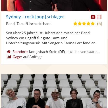
Diese
Di
Sydney - rock|pop|schlager
Künst
Kü
(6)
4,9
Band, Tanz-/Hochzeitsband
stellt
ste
von
Seit über 25 Jahren ist Hubert Ade mit seiner Band
Fotos
Vi
5
Sydney ein Begriff für gute Tanz- und
bereit
ber
Sternen
Unterhaltungsmusik. Mit Sängerin Carina Farr fand er ...
Standort:
Königsbach-Stein
(DE)
-
141 km von Saarlouis
Gage:
auf Anfrage