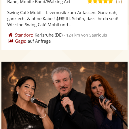
(5)
5,0
Band, Mobile Band/Walking Act
stellt
ste
von
Swing Café Mobil – Livemusik zum Anfassen: Ganz nah,
Fotos
Vi
5
ganz echt & ohne Kabel! 🎻🪗🚶‍♂️. Schön, dass ihr da seid!
bereit
ber
Sternen
Wir sind Swing Café Mobil und ...
Standort:
Karlsruhe
(DE)
-
124 km von Saarlouis
Gage:
auf Anfrage