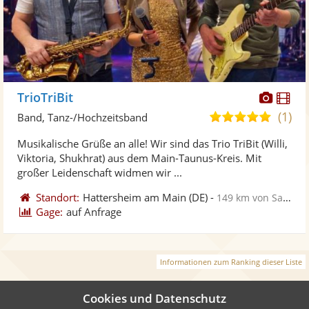
Diese
Di
TrioTriBit
Künst
Kü
(1)
5,0
Band, Tanz-/Hochzeitsband
stellt
ste
von
Musikalische Grüße an alle! Wir sind das Trio TriBit (Willi,
Fotos
Vi
5
Viktoria, Shukhrat) aus dem Main-Taunus-Kreis. Mit
bereit
ber
Sternen
großer Leidenschaft widmen wir ...
Standort:
Hattersheim am Main
(DE)
-
149 km von Saarlouis
Gage:
auf Anfrage
Informationen zum Ranking dieser Liste
Cookies und Datenschutz