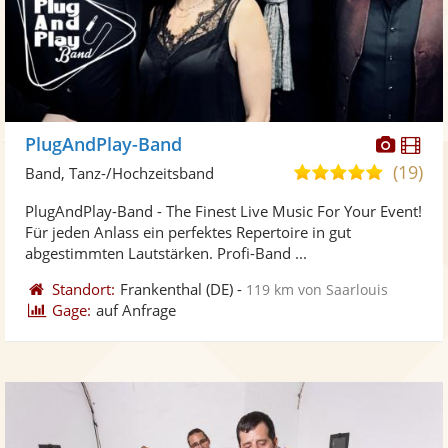
Diese
Di
PlugAndPlay-Band
Künst
Kü
(19)
5,0
Band, Tanz-/Hochzeitsband
stellt
ste
von
PlugAndPlay-Band - The Finest Live Music For Your Event!
Fotos
Vi
5
Für jeden Anlass ein perfektes Repertoire in gut
bereit
ber
Sternen
abgestimmten Lautstärken. Profi-Band ...
Standort:
Frankenthal
(DE)
-
119 km von Saarlouis
Gage:
auf Anfrage