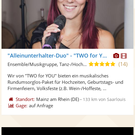
Diese
Di
"Alleinunterhalter-Duo" - "TWO for YOU"
Künst
Kü
(14)
4,9
Ensemble/Musikgruppe, Tanz-/Hochzeitsband
stellt
ste
von
Wir von "TWO for YOU" bieten ein musikalisches
Fotos
Vi
5
Rundumsorglos-Paket für Hochzeiten, Geburtstags- und
bereit
ber
Sternen
Firmenfeiern, Volksfeste (z.B. Wein-/Hoffeste, ...
Standort:
Mainz am Rhein
(DE)
-
133 km von Saarlouis
Gage:
auf Anfrage