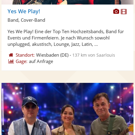
Diese
Di
Yes We Play!
Künst
Kü
Band, Cover-Band
stellt
ste
Yes We Play! Eine der Top Ten Hochzeitsbands, Band für
Fotos
Vi
Events und Firmenfeiern. Je nach Wunsch sowohl
bereit
ber
unplugged, akustisch, Lounge, Jazz, Latin, ...
Standort:
Wiesbaden
(DE)
-
137 km von Saarlouis
Gage:
auf Anfrage