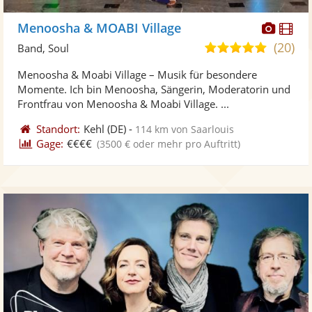
Diese
Di
Menoosha & MOABI Village
Künst
Kü
(20)
5,0
Band, Soul
stellt
ste
von
Menoosha & Moabi Village – Musik für besondere
Fotos
Vi
5
Momente. Ich bin Menoosha, Sängerin, Moderatorin und
bereit
ber
Sternen
Frontfrau von Menoosha & Moabi Village. ...
Standort:
Kehl
(DE)
-
114 km von Saarlouis
Gage:
€€€€
(3500 € oder mehr pro Auftritt)