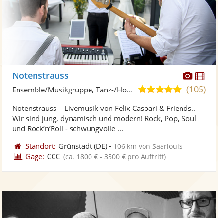
Diese
Di
Notenstrauss
Künst
Kü
(105)
5,0
Ensemble/Musikgruppe, Tanz-/Hochzeitsband
stellt
ste
von
Notenstrauss – Livemusik von Felix Caspari & Friends..
Fotos
Vi
5
Wir sind jung, dynamisch und modern! Rock, Pop, Soul
bereit
ber
Sternen
und Rock’n’Roll - schwungvolle ...
Standort:
Grünstadt
(DE)
-
106 km von Saarlouis
Gage:
€€€
(ca. 1800 € - 3500 € pro Auftritt)