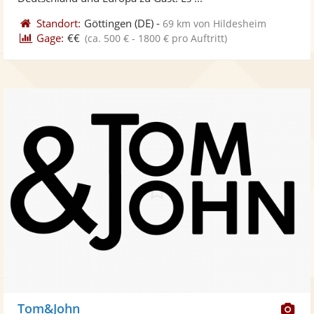
Standort:
Göttingen
(DE)
-
69 km von Hildesheim
Gage:
€€
(ca. 500 € - 1800 € pro Auftritt)
Di
Tom&John