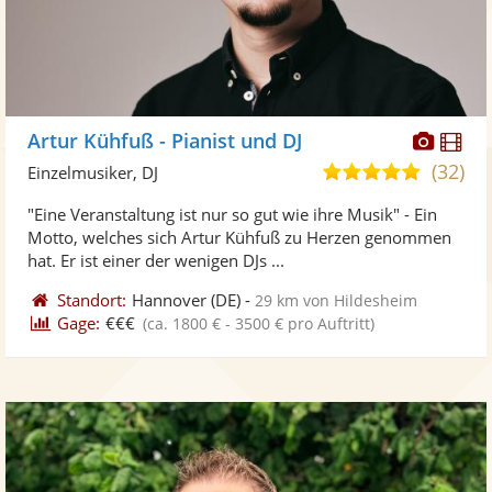
Diese
Di
Artur Kühfuß - Pianist und DJ
Künst
Kü
(32)
5,0
Einzelmusiker, DJ
stellt
ste
von
"Eine Veranstaltung ist nur so gut wie ihre Musik" - Ein
Fotos
Vi
5
Motto, welches sich Artur Kühfuß zu Herzen genommen
bereit
ber
Sternen
hat. Er ist einer der wenigen DJs ...
Standort:
Hannover
(DE)
-
29 km von Hildesheim
Gage:
€€€
(ca. 1800 € - 3500 € pro Auftritt)