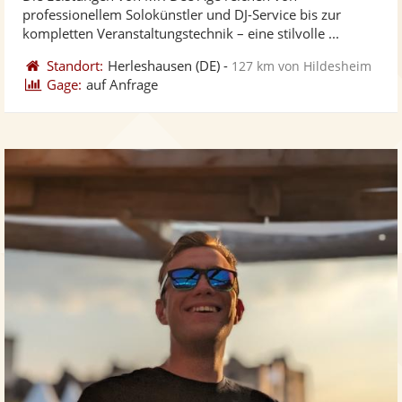
Fotos
Vi
5
professionellem Solokünstler und DJ-Service bis zur
bereit
ber
Sternen
kompletten Veranstaltungstechnik – eine stilvolle ...
Standort:
Herleshausen
(DE)
-
127 km von Hildesheim
Gage:
auf Anfrage