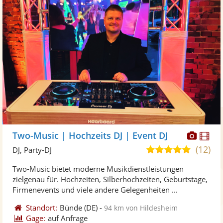
Diese
Di
Two-Music | Hochzeits DJ | Event DJ
Künst
Kü
(12)
5,0
DJ, Party-DJ
stellt
ste
von
Two-Music bietet moderne Musikdienstleistungen
Fotos
Vi
5
zielgenau für. Hochzeiten, Silberhochzeiten, Geburtstage,
bereit
ber
Sternen
Firmenevents und viele andere Gelegenheiten ...
Standort:
Bünde
(DE)
-
94 km von Hildesheim
Gage:
auf Anfrage