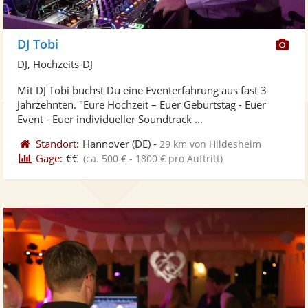
Di
DJ Tobi
Kü
DJ, Hochzeits-DJ
ste
Mit DJ Tobi buchst Du eine Eventerfahrung aus fast 3
Fo
Jahrzehnten. "Eure Hochzeit – Euer Geburtstag - Euer
ber
Event - Euer individueller Soundtrack ...
Standort:
Hannover
(DE)
-
29 km von Hildesheim
Gage:
€€
(ca. 500 € - 1800 € pro Auftritt)