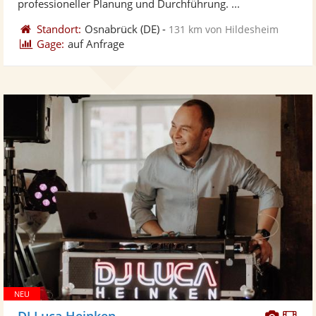
professioneller Planung und Durchführung. ...
Standort:
Osnabrück
(DE)
-
131 km von Hildesheim
Gage:
auf Anfrage
Diese
Di
DJ Luca Heinken