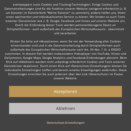
eventpeppers nutzt Cookies und Tracking-Technologien. Einige Cookies und
Datenverarbeitungen sind für die Funktion unserer Website zwingend erforderlich (z. B.
um Künstler im Künstlerkorb "Meine Künstler" zu sammeln), andere helfen uns, Ihnen
© 2010-2026 eventpeppers UG (haftungsbeschränkt) & Co. KG - Alle Rechte
einen optimierten und individualisierten Service zu bieten. Wir binden so auch Tools
vorbehalten.
externer Dienstleister wie z. B. Google, Facebook und Vimeo auf unserer Website ein.
Durch die Einbindung dieser Tools werden personenbezogene Daten an
Drittplattformen - auch außerhalb des Europäischen Wirtschaftsraums - übermittelt
und verarbeitet.
Klicken Sie bitte auf «Akzeptieren», wenn Sie mit der Verwendung aller Cookies
einverstanden sind und in die Datenverarbeitung durch Drittplattformen auch
außerhalb des Europäischen Wirtschaftsraums nach Art. 49 Abs. 1 lit. a DSGVO
zustimmen. In diesem Fall werden insbesondere Videoplayer von YouTube, Vimeo und
Dailymotion, Google Maps, Google Analytics und Facebook-Einbindungen aktiviert. Beim
Klick auf «Ablehnen» werden nicht unbedingt erforderlich Cookies und Tools externer
Dienstleister deaktiviert. Durch einen Klick auf «Datenschutz-Einstellungen» können Sie
individuelle Einstellungen treffen und bereits erteilte Einwilligungen widerrufen. Diese
Einstellungen erreichen Sie auch jederzeit über den Link «Datenschutz» im Footer
unserer Website.
Akzeptieren
Ablehnen
Datenschutz-Einstellungen