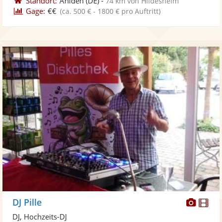
Standort:
Ahlden
(DE)
-
74 km von Hildesheim
Gage:
€€
(ca. 500 € - 1800 € pro Auftritt)
Diese
Di
DJ Pille
Künst
Kü
DJ, Hochzeits-DJ