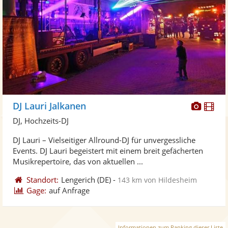
Diese
Di
DJ Lauri Jalkanen
Künst
Kü
DJ, Hochzeits-DJ
stellt
ste
DJ Lauri – Vielseitiger Allround-DJ für unvergessliche
Fotos
Vi
Events. DJ Lauri begeistert mit einem breit gefächerten
bereit
ber
Musikrepertoire, das von aktuellen ...
Standort:
Lengerich
(DE)
-
143 km von Hildesheim
Gage:
auf Anfrage
Informationen zum Ranking dieser Liste