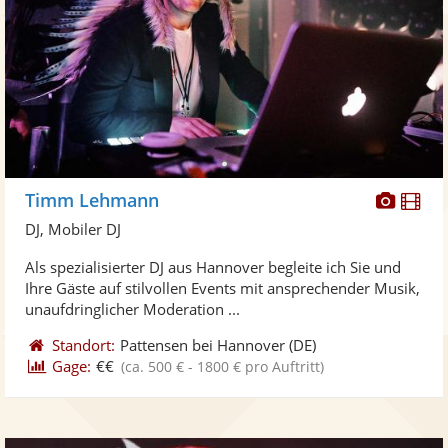
Diese
Di
Timm Lehmann
Künst
Kü
DJ, Mobiler DJ
stellt
ste
Als spezialisierter DJ aus Hannover begleite ich Sie und
Fotos
Vi
Ihre Gäste auf stilvollen Events mit ansprechender Musik,
bereit
ber
unaufdringlicher Moderation ...
Standort:
Pattensen bei Hannover
(DE)
Gage:
€€
(ca. 500 € - 1800 € pro Auftritt)