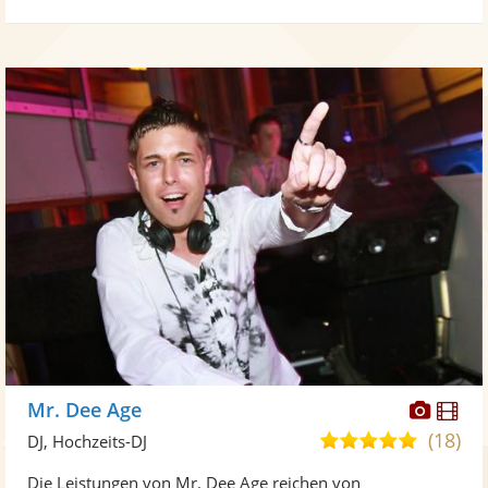
Diese
Di
Mr. Dee Age
Künst
Kü
(18)
4,8
DJ, Hochzeits-DJ
stellt
ste
von
Die Leistungen von Mr. Dee Age reichen von