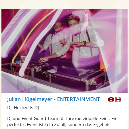
Diese
Di
Julian Hügelmeyer - ENTERTAINMENT
Künst
Kü
DJ, Hochzeits-DJ
stellt
ste
DJ und Event Guard Team für Ihre individuelle Feier. Ein
Fotos
Vi
perfektes Event ist kein Zufall, sondern das Ergebnis
bereit
ber