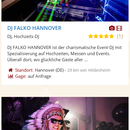
Diese
Di
DJ FALKO HANNOVER
Künst
Kü
(1)
5,0
DJ, Hochzeits-DJ
stellt
ste
von
DJ FALKO HANNOVER ist der charismatische Event-DJ mit
Fotos
Vi
5
Spezialisierung auf Hochzeiten, Messen und Events.
bereit
ber
Sternen
Überall dort, wo glückliche Gäste aller ...
Standort:
Hannover
(DE)
-
29 km von Hildesheim
Gage:
auf Anfrage