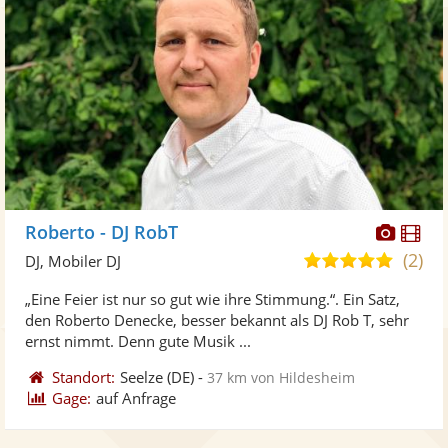
Diese
Di
Roberto - DJ RobT
Künst
Kü
(2)
5,0
DJ, Mobiler DJ
stellt
ste
von
„Eine Feier ist nur so gut wie ihre Stimmung.“. Ein Satz,
Fotos
Vi
5
den Roberto Denecke, besser bekannt als DJ Rob T, sehr
bereit
ber
Sternen
ernst nimmt. Denn gute Musik ...
Standort:
Seelze
(DE)
-
37 km von Hildesheim
Gage:
auf Anfrage