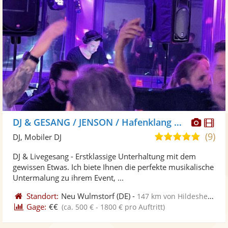
Diese
Di
DJ & GESANG / JENSON / Hafenklang Musik
Künst
Kü
(9)
4,9
DJ, Mobiler DJ
stellt
ste
von
DJ & Livegesang - Erstklassige Unterhaltung mit dem
Fotos
Vi
5
gewissen Etwas. Ich biete Ihnen die perfekte musikalische
bereit
ber
Sternen
Untermalung zu ihrem Event, ...
Standort:
Neu Wulmstorf
(DE)
-
147 km von Hildesheim
Gage:
€€
(ca. 500 € - 1800 € pro Auftritt)