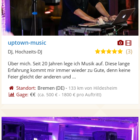
Diese
Di
uptown-music
Künst
Kü
(3)
4,8
DJ, Hochzeits-DJ
stellt
ste
von
Über mich. Seit 20 Jahren lege ich Musik auf. Diese lange
Fotos
Vi
5
Erfahrung kommt mir immer wieder zu Gute, denn keine
bereit
ber
Sternen
Feier gleicht der anderen und ...
Standort:
Bremen
(DE)
-
133 km von Hildesheim
Gage:
€€
(ca. 500 € - 1800 € pro Auftritt)