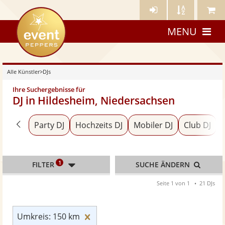
Künstler-
Künstler
Meine
eventpeppers
Login
A-
Künstle
MENU
Z
Alle Künstler
>
DJs
Ihre Suchergebnisse für
DJ in Hildesheim, Niedersachsen
Zurück zu «Alle Künstler»
Party DJ
Hochzeits DJ
Mobiler DJ
Club DJ
1
FILTER
SUCHE ÄNDERN
Seite 1 von 1
21 DJs
Umkreis: 150 km zurücksetzen
Umkreis: 150 km