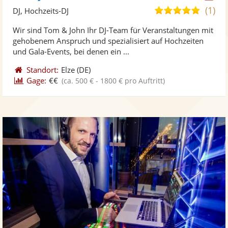
Kü
(1)
5,0
DJ, Hochzeits-DJ
ste
von
Wir sind Tom & John Ihr DJ-Team für Veranstaltungen mit
Fo
5
gehobenem Anspruch und spezialisiert auf Hochzeiten
ber
Sternen
und Gala-Events, bei denen ein ...
Standort:
Elze
(DE)
Gage:
€€
(ca. 500 € - 1800 € pro Auftritt)