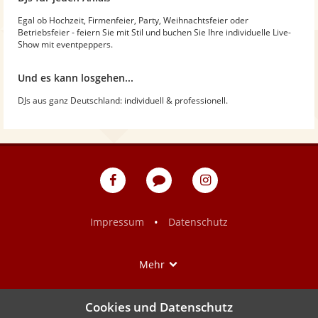
Egal ob Hochzeit, Firmenfeier, Party, Weihnachtsfeier oder
Betriebsfeier - feiern Sie mit Stil und buchen Sie Ihre individuelle Live-
Show mit eventpeppers.
Und es kann losgehen...
DJs aus ganz Deutschland: individuell & professionell.
eventpeppers
Blog
eventpeppers
auf
auf
Facebook
Instagram
•
Impressum
Datenschutz
Show
Mehr
Cookies und Datenschutz
NACH OBEN