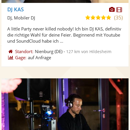
Diese
Di
DJ KAS
Künst
Kü
(35)
5,0
DJ, Mobiler DJ
stellt
ste
von
A little Party never killed nobody! Ich bin DJ KAS, definitiv
Fotos
Vi
5
die richtige Wahl für deine Feier. Beginnend mit Youtube
bereit
ber
Sternen
und SoundCloud habe ich ...
Standort:
Nienburg
(DE)
-
127 km von Hildesheim
Gage:
auf Anfrage