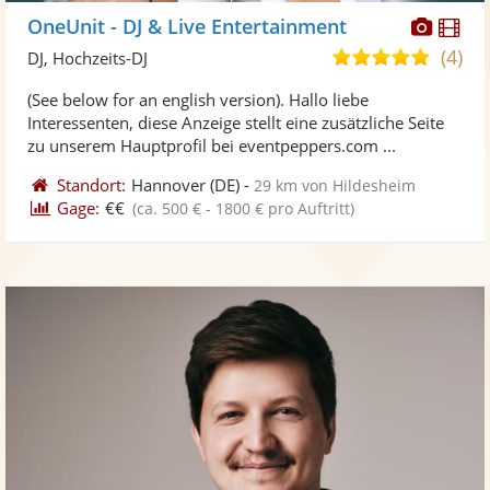
Diese
Di
OneUnit - DJ & Live Entertainment
Künst
Kü
(4)
5,0
DJ, Hochzeits-DJ
stellt
ste
von
(See below for an english version). Hallo liebe
Fotos
Vi
5
Interessenten, diese Anzeige stellt eine zusätzliche Seite
bereit
ber
Sternen
zu unserem Hauptprofil bei eventpeppers.com ...
Standort:
Hannover
(DE)
-
29 km von Hildesheim
Gage:
€€
(ca. 500 € - 1800 € pro Auftritt)