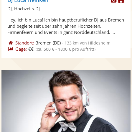
Künst
Kü
DJ, Hochzeits-DJ
stellt
ste
Hey, ich bin Luca! Ich bin hauptberuflicher DJ aus Bremen
Fotos
Vi
und begleite seit über zehn Jahren Hochzeiten,
bereit
ber
Firmenfeiern und Events in ganz Norddeutschland. ...
Standort:
Bremen
(DE)
-
133 km von Hildesheim
Gage:
€€
(ca. 500 € - 1800 € pro Auftritt)