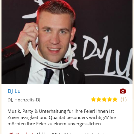
Di
DJ Lu
Kü
(1)
5,0
DJ, Hochzeits-DJ
ste
von
Musik, Party & Unterhaltung für Ihre Feier! Ihnen ist
Fo
5
Zuverlässigkeit und Qualität besonders wichtig?!? Sie
ber
Sternen
möchten Ihre Feier zu einem unvergesslichen ...