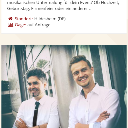
musikalischen Untermalung für dein Event? Ob Hochzeit,
bereit
ber
Geburtstag, Firmenfeier oder ein anderer ...
Standort:
Hildesheim
(DE)
Gage:
auf Anfrage