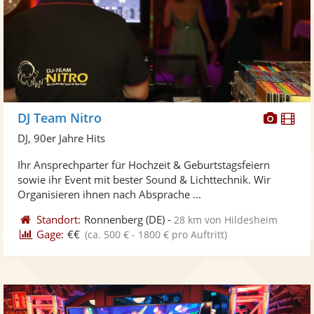
Diese
Di
DJ Team Nitro
Künst
Kü
DJ, 90er Jahre Hits
stellt
ste
Ihr Ansprechparter für Hochzeit & Geburtstagsfeiern
Fotos
Vi
sowie ihr Event mit bester Sound & Lichttechnik. Wir
bereit
ber
Organisieren ihnen nach Absprache ...
Standort:
Ronnenberg
(DE)
-
28 km von Hildesheim
Gage:
€€
(ca. 500 € - 1800 € pro Auftritt)