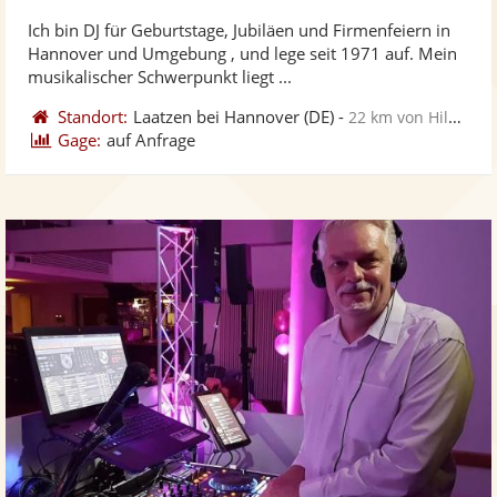
stellt
ste
Ich bin DJ für Geburtstage, Jubiläen und Firmenfeiern in
Fotos
Vi
Hannover und Umgebung , und lege seit 1971 auf. Mein
bereit
ber
musikalischer Schwerpunkt liegt ...
Standort:
Laatzen bei Hannover
(DE)
-
22 km von Hildesheim
Gage:
auf Anfrage