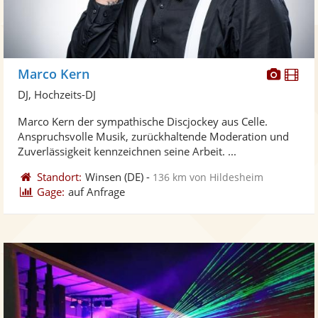
Diese
Di
Marco Kern
Künst
Kü
DJ, Hochzeits-DJ
stellt
ste
Marco Kern der sympathische Discjockey aus Celle.
Fotos
Vi
Anspruchsvolle Musik, zurückhaltende Moderation und
bereit
ber
Zuverlässigkeit kennzeichnen seine Arbeit. ...
Standort:
Winsen
(DE)
-
136 km von Hildesheim
Gage:
auf Anfrage