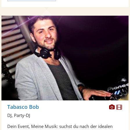
Diese
Di
Tabasco Bob
Künst
Kü
DJ, Party-DJ
stellt
ste
Dein Event, Meine Musik: suchst du nach der idealen
Fotos
Vi