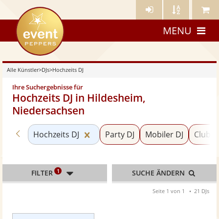
Künstler-
Künstler
Meine
eventpeppers
Login
A-
Künstle
MENU
Z
Alle Künstler
>
DJs
>
Hochzeits DJ
Ihre Suchergebnisse für
Hochzeits DJ in Hildesheim,
Niedersachsen
Zurück zu «DJs»
Kategorie «Hochzeits DJ» zurücks
Hochzeits DJ
Party DJ
Mobiler DJ
Club D
1
FILTER
SUCHE ÄNDERN
Seite 1 von 1
21 DJs