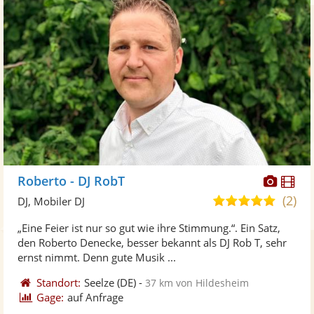
Diese
Di
Roberto - DJ RobT
Künst
Kü
(2)
5,0
DJ, Mobiler DJ
stellt
ste
von
„Eine Feier ist nur so gut wie ihre Stimmung.“. Ein Satz,
Fotos
Vi
5
den Roberto Denecke, besser bekannt als DJ Rob T, sehr
bereit
ber
Sternen
ernst nimmt. Denn gute Musik ...
Standort:
Seelze
(DE)
-
37 km von Hildesheim
Gage:
auf Anfrage