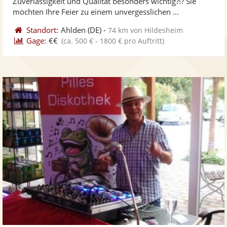
Zuverlässigkeit und Qualität besonders wichtig?!? Sie
ber
Sternen
möchten Ihre Feier zu einem unvergesslichen ...
Standort:
Ahlden
(DE)
-
74 km von Hildesheim
Gage:
€€
(ca. 500 € - 1800 € pro Auftritt)