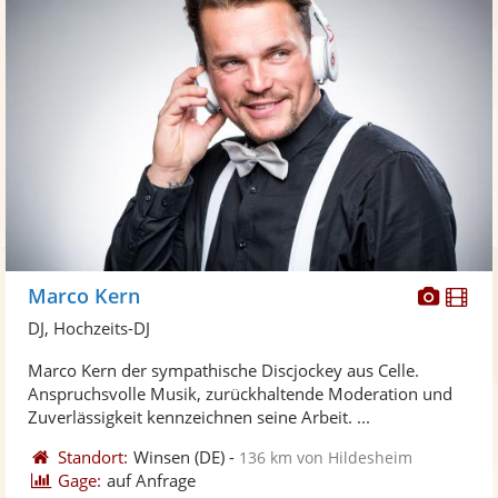
Diese
Di
Marco Kern
Künst
Kü
DJ, Hochzeits-DJ
stellt
ste
Marco Kern der sympathische Discjockey aus Celle.
Fotos
Vi
Anspruchsvolle Musik, zurückhaltende Moderation und
bereit
ber
Zuverlässigkeit kennzeichnen seine Arbeit. ...
Standort:
Winsen
(DE)
-
136 km von Hildesheim
Gage:
auf Anfrage