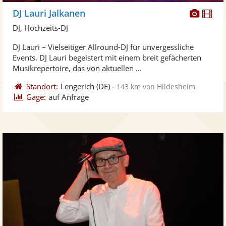
Diese
Di
DJ Lauri Jalkanen
Künst
Kü
DJ, Hochzeits-DJ
stellt
ste
DJ Lauri – Vielseitiger Allround-DJ für unvergessliche
Fotos
Vi
Events. DJ Lauri begeistert mit einem breit gefächerten
bereit
ber
Musikrepertoire, das von aktuellen ...
Standort:
Lengerich
(DE)
-
143 km von Hildesheim
Gage:
auf Anfrage