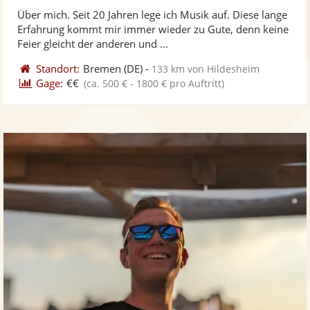
stellt
ste
von
Über mich. Seit 20 Jahren lege ich Musik auf. Diese lange
Fotos
Vi
5
Erfahrung kommt mir immer wieder zu Gute, denn keine
bereit
ber
Sternen
Feier gleicht der anderen und ...
Standort:
Bremen
(DE)
-
133 km von Hildesheim
Gage:
€€
(ca. 500 € - 1800 € pro Auftritt)