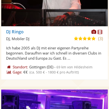
Diese
Di
DJ Ringo
Künst
Kü
(3)
5,0
DJ, Mobiler DJ
stellt
ste
von
Ich habe 2005 als DJ mit einer eigenen Partyreihe
Fotos
Vi
5
begonnen. Daraufhin war ich schnell in diversen Clubs in
bereit
ber
Sternen
Deutschland und Europa zu Gast. Es ...
Standort:
Göttingen
(DE)
-
69 km von Hildesheim
Gage:
€€
(ca. 500 € - 1800 € pro Auftritt)