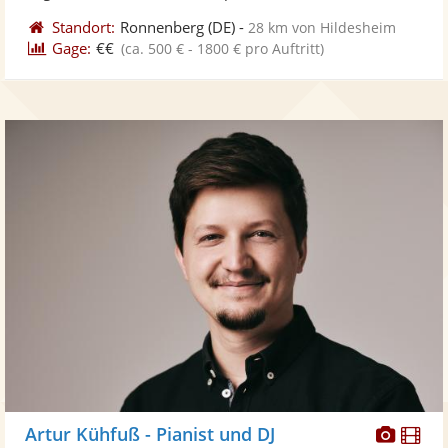
Standort:
Ronnenberg
(DE)
-
28 km von Hildesheim
Gage:
€€
(ca. 500 € - 1800 € pro Auftritt)
Diese
Di
Artur Kühfuß - Pianist und DJ