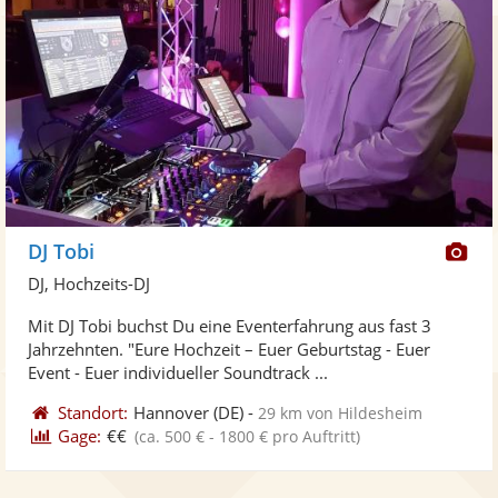
Di
DJ Tobi
Kü
DJ, Hochzeits-DJ
ste
Mit DJ Tobi buchst Du eine Eventerfahrung aus fast 3
Fo
Jahrzehnten. "Eure Hochzeit – Euer Geburtstag - Euer
ber
Event - Euer individueller Soundtrack ...
Standort:
Hannover
(DE)
-
29 km von Hildesheim
Gage:
€€
(ca. 500 € - 1800 € pro Auftritt)