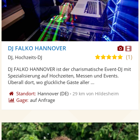
Diese
Di
DJ FALKO HANNOVER
Künst
Kü
(1)
5,0
DJ, Hochzeits-DJ
stellt
ste
von
DJ FALKO HANNOVER ist der charismatische Event-DJ mit
Fotos
Vi
5
Spezialisierung auf Hochzeiten, Messen und Events.
bereit
ber
Sternen
Überall dort, wo glückliche Gäste aller ...
Standort:
Hannover
(DE)
-
29 km von Hildesheim
Gage:
auf Anfrage