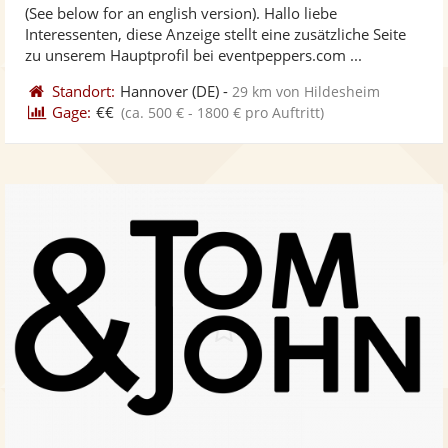
(See below for an english version). Hallo liebe
Fotos
Vi
5
Interessenten, diese Anzeige stellt eine zusätzliche Seite
bereit
ber
Sternen
zu unserem Hauptprofil bei eventpeppers.com ...
Standort:
Hannover
(DE)
-
29 km von Hildesheim
Gage:
€€
(ca. 500 € - 1800 € pro Auftritt)