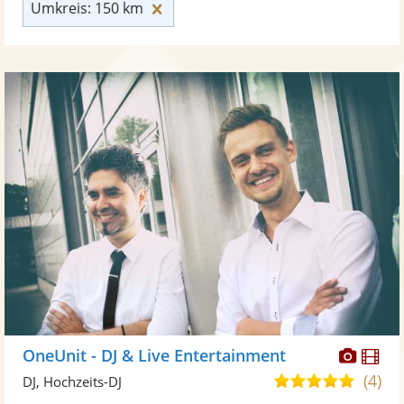
Umkreis: 150 km zurücksetzen
Umkreis: 150 km
Diese
Di
OneUnit - DJ & Live Entertainment
Künst
Kü
(4)
5,0
DJ, Hochzeits-DJ
stellt
ste
von