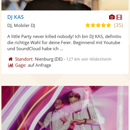
Diese
Di
DJ KAS
Künst
Kü
(35)
5,0
DJ, Mobiler DJ
stellt
ste
von
A little Party never killed nobody! Ich bin DJ KAS, definitiv
Fotos
Vi
5
die richtige Wahl für deine Feier. Beginnend mit Youtube
bereit
ber
Sternen
und SoundCloud habe ich ...
Standort:
Nienburg
(DE)
-
127 km von Hildesheim
Gage:
auf Anfrage