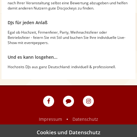
nach Ihrer Veranstaltung selbst eine Bewertung abzugeben und helfen
damit anderen Nutzern gute Discjockeys zu finden.
DJs für jeden Anlaß
Egal ob Hochzeit, Firmenfeier, Party, Weihnachtsfeier oder
Betriebsfeier - feiern Sie mit Stil und buchen Sie Ihre individuelle Live-
Show mit eventpeppers.
Und es kann losgehen...
Hochzeits DJs aus ganz Deutschland: individuell & professionell.
eventpeppers
Blog
eventpeppers
auf
auf
Facebook
Instagram
•
Impressum
Datenschutz
Cookies und Datenschutz
Show