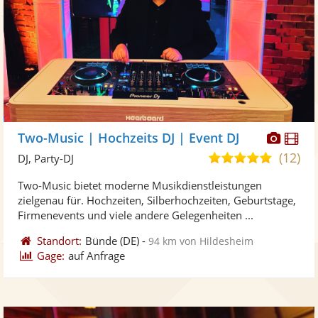
Diese
Di
Two-Music | Hochzeits DJ | Event DJ
Künst
Kü
(12)
5,0
DJ, Party-DJ
stellt
ste
von
Two-Music bietet moderne Musikdienstleistungen
Fotos
Vi
5
zielgenau für. Hochzeiten, Silberhochzeiten, Geburtstage,
bereit
ber
Sternen
Firmenevents und viele andere Gelegenheiten ...
Standort:
Bünde
(DE)
-
94 km von Hildesheim
Gage:
auf Anfrage