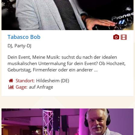
Diese
Di
Tabasco Bob
Künst
Kü
DJ, Party-DJ
stellt
ste
Dein Event, Meine Musik: suchst du nach der idealen
Fotos
Vi
musikalischen Untermalung für dein Event? Ob Hochzeit,
bereit
ber
Geburtstag, Firmenfeier oder ein anderer ...
Standort:
Hildesheim
(DE)
Gage:
auf Anfrage