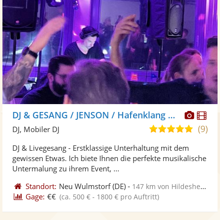
Diese
Di
DJ & GESANG / JENSON / Hafenklang Musik
Künst
Kü
(9)
4,9
DJ, Mobiler DJ
stellt
ste
von
DJ & Livegesang - Erstklassige Unterhaltung mit dem
Fotos
Vi
5
gewissen Etwas. Ich biete Ihnen die perfekte musikalische
bereit
ber
Sternen
Untermalung zu ihrem Event, ...
Standort:
Neu Wulmstorf
(DE)
-
147 km von Hildesheim
Gage:
€€
(ca. 500 € - 1800 € pro Auftritt)