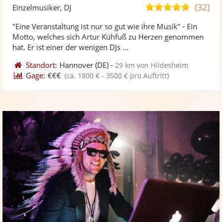
Künst
Kü
(32)
5,0
Einzelmusiker, DJ
stellt
ste
von
"Eine Veranstaltung ist nur so gut wie ihre Musik" - Ein
Fotos
Vi
5
Motto, welches sich Artur Kühfuß zu Herzen genommen
bereit
ber
Sternen
hat. Er ist einer der wenigen DJs ...
Standort:
Hannover
(DE)
-
29 km von Hildesheim
Gage:
€€€
(ca. 1800 € - 3500 € pro Auftritt)