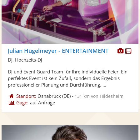
Diese
Di
Julian Hügelmeyer - ENTERTAINMENT
Künst
Kü
DJ, Hochzeits-DJ
stellt
ste
DJ und Event Guard Team für Ihre individuelle Feier. Ein
Fotos
Vi
perfektes Event ist kein Zufall, sondern das Ergebnis
bereit
ber
professioneller Planung und Durchführung. ...
Standort:
Osnabrück
(DE)
-
131 km von Hildesheim
Gage:
auf Anfrage