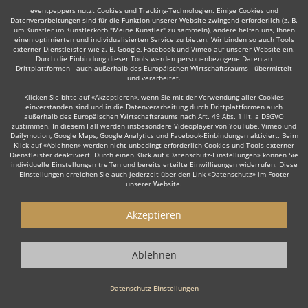
Mehr
eventpeppers nutzt Cookies und Tracking-Technologien. Einige Cookies und
Datenverarbeitungen sind für die Funktion unserer Website zwingend erforderlich (z. B.
um Künstler im Künstlerkorb "Meine Künstler" zu sammeln), andere helfen uns, Ihnen
einen optimierten und individualisierten Service zu bieten. Wir binden so auch Tools
externer Dienstleister wie z. B. Google, Facebook und Vimeo auf unserer Website ein.
NACH OBEN
Durch die Einbindung dieser Tools werden personenbezogene Daten an
Drittplattformen - auch außerhalb des Europäischen Wirtschaftsraums - übermittelt
und verarbeitet.
© 2010-2026 eventpeppers UG (haftungsbeschränkt) & Co. KG - Alle Rechte
Klicken Sie bitte auf «Akzeptieren», wenn Sie mit der Verwendung aller Cookies
vorbehalten.
einverstanden sind und in die Datenverarbeitung durch Drittplattformen auch
außerhalb des Europäischen Wirtschaftsraums nach Art. 49 Abs. 1 lit. a DSGVO
zustimmen. In diesem Fall werden insbesondere Videoplayer von YouTube, Vimeo und
Dailymotion, Google Maps, Google Analytics und Facebook-Einbindungen aktiviert. Beim
Klick auf «Ablehnen» werden nicht unbedingt erforderlich Cookies und Tools externer
Dienstleister deaktiviert. Durch einen Klick auf «Datenschutz-Einstellungen» können Sie
individuelle Einstellungen treffen und bereits erteilte Einwilligungen widerrufen. Diese
Einstellungen erreichen Sie auch jederzeit über den Link «Datenschutz» im Footer
unserer Website.
Akzeptieren
Ablehnen
Datenschutz-Einstellungen