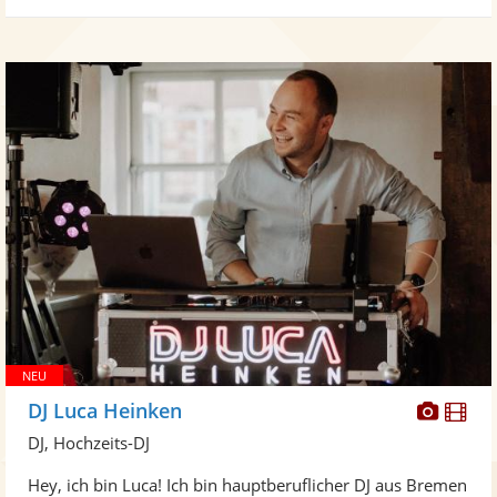
Diese
Di
DJ Luca Heinken
Künst
Kü
DJ, Hochzeits-DJ
stellt
ste
Hey, ich bin Luca! Ich bin hauptberuflicher DJ aus Bremen
Fotos
Vi