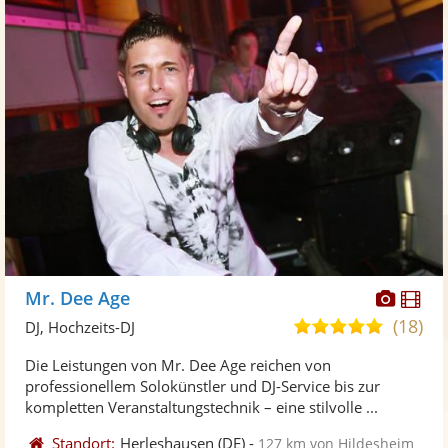
Diese
Di
Mr. Dee Age
Künst
Kü
(18)
4,8
DJ, Hochzeits-DJ
stellt
ste
von
Die Leistungen von Mr. Dee Age reichen von
Fotos
Vi
5
professionellem Solokünstler und DJ-Service bis zur
bereit
ber
Sternen
kompletten Veranstaltungstechnik – eine stilvolle ...
Standort:
Herleshausen
(DE)
-
127 km von Hildesheim