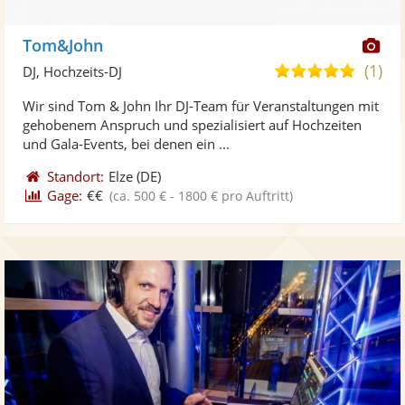
Di
Tom&John
Kü
(1)
5,0
DJ, Hochzeits-DJ
ste
von
Wir sind Tom & John Ihr DJ-Team für Veranstaltungen mit
Fo
5
gehobenem Anspruch und spezialisiert auf Hochzeiten
ber
Sternen
und Gala-Events, bei denen ein ...
Standort:
Elze
(DE)
Gage:
€€
(ca. 500 € - 1800 € pro Auftritt)