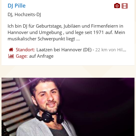
Diese
Di
DJ Pille
Künst
Kü
DJ, Hochzeits-DJ
stellt
ste
Ich bin DJ für Geburtstage, Jubiläen und Firmenfeiern in
Fotos
Vi
Hannover und Umgebung , und lege seit 1971 auf. Mein
bereit
ber
musikalischer Schwerpunkt liegt ...
Standort:
Laatzen bei Hannover
(DE)
-
22 km von Hildesheim
Gage:
auf Anfrage