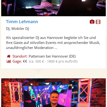
Diese
Di
Timm Lehmann
Künst
Kü
DJ, Mobiler DJ
stellt
ste
Als spezialisierter DJ aus Hannover begleite ich Sie und
Fotos
Vi
Ihre Gäste auf stilvollen Events mit ansprechender Musik,
bereit
ber
unaufdringlicher Moderation ...
Standort:
Pattensen bei Hannover
(DE)
Gage:
€€
(ca. 500 € - 1800 € pro Auftritt)