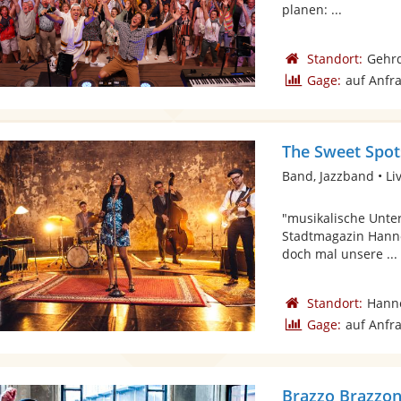
planen: ...
Standort:
Gehr
Gage:
auf Anfr
The Sweet Spot
Band, Jazzband • Li
"musikalische Unte
Stadtmagazin Hanno
doch mal unsere ...
Standort:
Hann
Gage:
auf Anfr
Brazzo Brazzon