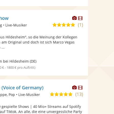
Dieser
Dieser
Show
Künstler
Künstler
(1)
5,0
g • Live-Musiker
stellt
stellt
von
Fotos
Videos
aus Hildesheim", so die Meinung der Kollegen
5
bereit.
bereit.
h am Original und doch ist sich Marco Vegas
Sternen
...
n bei Hildesheim
(DE)
0 € - 1800 € pro Auftritt)
Dieser
Dieser
 (Voice of Germany)
Künstler
Künstler
(13)
5,0
pe, Pop • Live-Musiker
stellt
stellt
von
Fotos
Videos
 gespielte Shows | 40 Mio+ Streams auf Spotify
5
bereit.
bereit.
uf Tiktok. An alle, die eine unvergessliche Party
Sternen