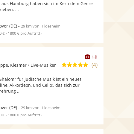
bereit.
bereit.
aus Hamburg haben sich im Kern dem Genre
Sternen
ieben. ...
over
(DE)
-
29 km von Hildesheim
0 € - 1800 € pro Auftritt)
Dieser
Dieser
m
Künstler
Künstler
(4)
5,0
pe, Klezmer • Live-Musiker
stellt
stellt
von
Fotos
Videos
halom" für jüdische Musik ist ein neues
5
bereit.
bereit.
line, Akkordeon, und Cello), das sich zur
Sternen
ehrung ...
over
(DE)
-
29 km von Hildesheim
0 € - 1800 € pro Auftritt)