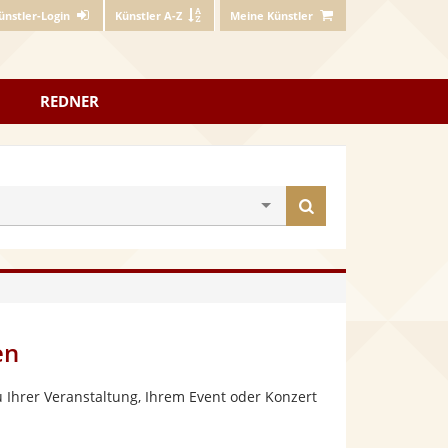
ünstler-Login
Künstler A-Z
Meine Künstler
REDNER
Künstler
finden
en
 Ihrer Veranstaltung, Ihrem Event oder Konzert