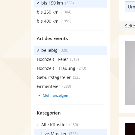
bis 150 km
(328)
Umk
bis 250 km
(1304)
bis 400 km
(1951)
Seite
Art des Events
beliebig
(328)
Hochzeit - Feier
(317)
Hochzeit - Trauung
(243)
Geburtstagsfeier
(325)
Firmenfeier
(283)
Mehr anzeigen
Kategorien
Alle Künstler
(480)
Live-Musiker
(328)