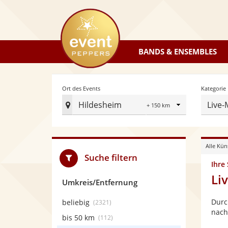
eventpeppers
BANDS & ENSEMBLES
Radius
Ort des Events
Kategorie
Hildesheim
Live-
Ort
des
Events
Alle Kün
festlegen
Suche filtern
Ihre
Li
Umkreis/Entfernung
Durc
beliebig
(2321)
nach
bis 50 km
(112)