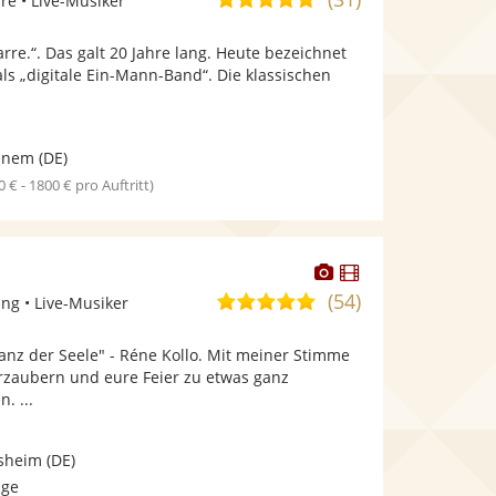
rre • Live-Musiker
stellt
stellt
von
Fotos
Videos
arre.“. Das galt 20 Jahre lang. Heute bezeichnet
5
bereit.
bereit.
 als „digitale Ein-Mann-Band“. Die klassischen
Sternen
.
enem
(DE)
0 € - 1800 € pro Auftritt)
Dieser
Dieser
Künstler
Künstler
(54)
5,0
ng • Live-Musiker
stellt
stellt
von
Fotos
Videos
lanz der Seele" - Réne Kollo. Mit meiner Stimme
5
bereit.
bereit.
rzaubern und eure Feier zu etwas ganz
Sternen
. ...
sheim
(DE)
age