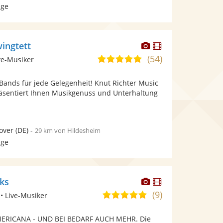
age
Dieser
Dieser
wingtett
Künstler
Künstler
(54)
5,0
ve-Musiker
stellt
stellt
von
Fotos
Videos
Bands für jede Gelegenheit! Knut Richter Music
5
bereit.
bereit.
äsentiert Ihnen Musikgenuss und Unterhaltung
Sternen
over
(DE)
-
29 km von Hildesheim
age
Dieser
Dieser
ks
Künstler
Künstler
(9)
4,9
• Live-Musiker
stellt
stellt
von
Fotos
Videos
ERICANA - UND BEI BEDARF AUCH MEHR. Die
5