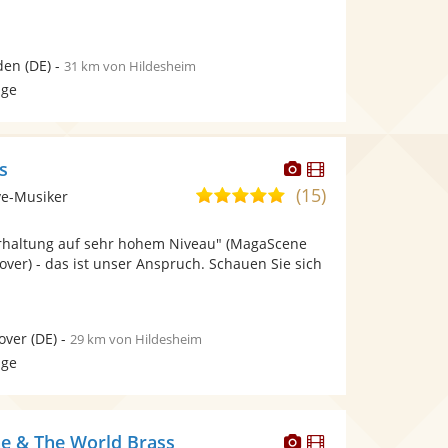
den
(DE)
-
31 km von Hildesheim
age
Dieser
Dieser
s
Künstler
Künstler
(15)
5,0
ve-Musiker
stellt
stellt
von
Fotos
Videos
rhaltung auf sehr hohem Niveau" (MagaScene
5
bereit.
bereit.
ver) - das ist unser Anspruch. Schauen Sie sich
Sternen
over
(DE)
-
29 km von Hildesheim
age
Dieser
Dieser
e & The World Brass