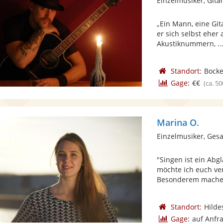
Einzelmusiker, Gita
„Ein Mann, eine Git
er sich selbst eher
Akustiknummern, ..
Standort:
Bock
Gage:
€€
(ca. 50
Marina O.
Einzelmusiker, Gesa
"Singen ist ein Abg
möchte ich euch ve
Besonderem machen
Standort:
Hilde
Gage:
auf Anfr