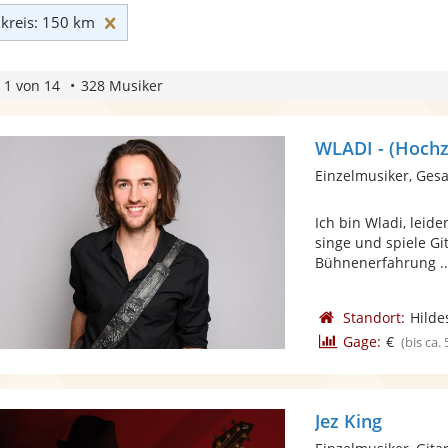
Umkreis: 150 km zurücksetzen
reis: 150 km
 1 von 14
328 Musiker
WLADI - (Hochz
Einzelmusiker, Gesa
Ich bin Wladi, leid
singe und spiele Gi
Bühnenerfahrung ..
Standort:
Hilde
Gage:
€
(bis ca.
Jez King