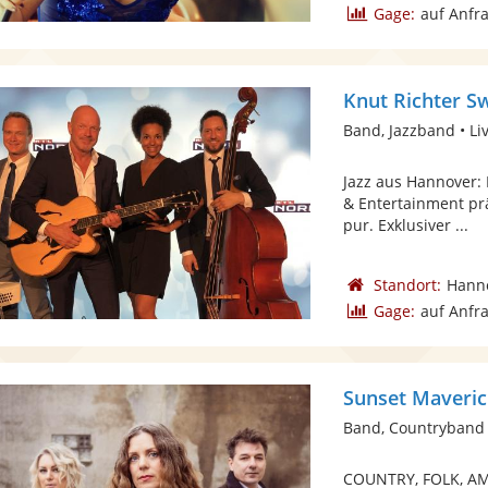
Gage:
auf Anfr
Knut Richter S
Band, Jazzband • Li
Jazz aus Hannover: 
& Entertainment pr
pur. Exklusiver ...
Standort:
Hann
Gage:
auf Anfr
Sunset Maveric
Band, Countryband 
COUNTRY, FOLK, AM