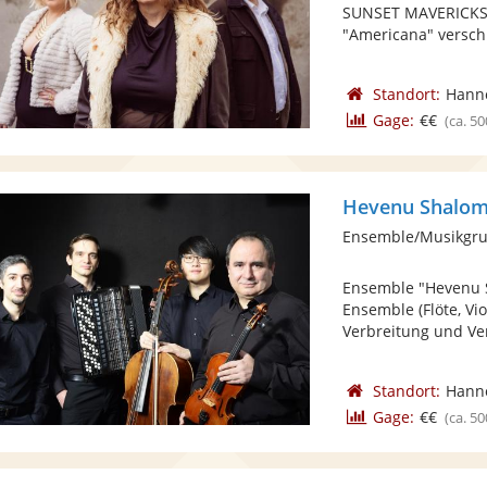
SUNSET MAVERICKS 
"Americana" verschr
Standort:
Hann
Gage:
€€
(ca. 50
Hevenu Shalo
Ensemble/Musikgrup
Ensemble "Hevenu S
Ensemble (Flöte, Vio
Verbreitung und Ver
Standort:
Hann
Gage:
€€
(ca. 50