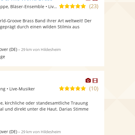
Künstler
Künstler
(23)
5,0
Ensemble/Musikgruppe, Bläser-Ensemble • Live-Musiker
stellt
stellt
von
Fotos
Videos
orld-Groove Brass Band ihrer Art weltweit! Der
5
bereit.
bereit.
geprägt durch einen wilden Stilmix aus
Sternen
over
(DE)
-
29 km von Hildesheim
age
Dieser
Dieser
Künstler
Künstler
(10)
5,0
ng • Live-Musiker
stellt
stellt
von
Fotos
Videos
eie, kirchliche oder standesamtliche Trauung
5
bereit.
bereit.
nal und direkt unter die Haut. Darias Stimme
Sternen
over
(DE)
-
29 km von Hildesheim