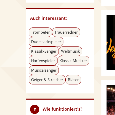
Auch interessant:
Trompeter
Trauerredner
Dudelsackspieler
Klassik-Sänger
Weltmusik
Harfenspieler
Klassik Musiker
Musicalsänger
Geiger & Streicher
Bläser
Wie funktioniert's?