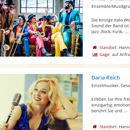
Die einzige Italo-W
Sound der Band ist 
Jazz-,Rock,-Funk,- ...
Standort:
Hann
Gage:
auf Anfr
Daria Reich
Einzelmusiker, Gesa
Erleben Sie Ihre fr
einzigartig, emotio
berührt Sie und ...
Standort:
Hann