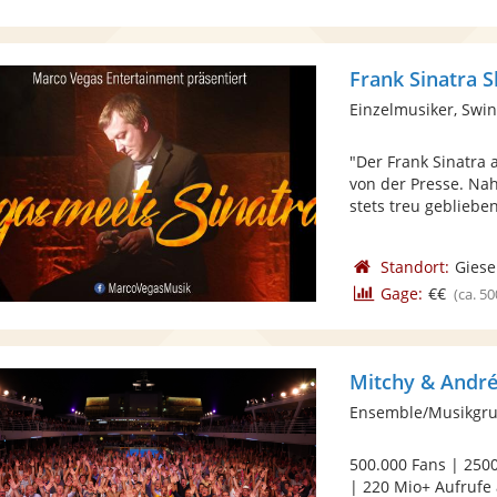
Frank Sinatra 
Einzelmusiker, Swin
"Der Frank Sinatra 
von der Presse. Na
stets treu geblieben 
Standort:
Giese
Gage:
€€
(ca. 50
Mitchy & André
Ensemble/Musikgrup
500.000 Fans | 2500
| 220 Mio+ Aufrufe a