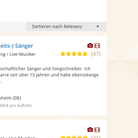
Dieser
Dieser
eits-) Sänger
Künstler
Künstler
(47)
5,0
ng • Live-Musiker
stellt
stellt
von
Fotos
Videos
enschaftlicher Sänger und Songschreiber. Ich
5
bereit.
bereit.
tarre seit über 15 Jahren und habe ebensolange
Sternen
.
sheim
(DE)
 500 € pro Auftritt)
Dieser
Dieser
Künstler
Künstler
(31)
5,0