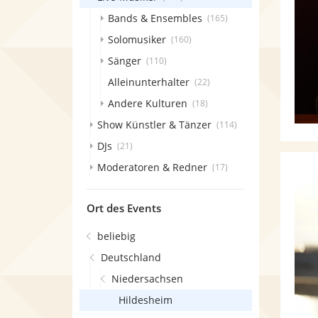
Bands & Ensembles
(165)
Solomusiker
(160)
Sänger
(110)
Alleinunterhalter
(22)
Andere Kulturen
(18)
Show Künstler & Tänzer
(114)
DJs
(21)
Moderatoren & Redner
(17)
Ort des Events
beliebig
Deutschland
Niedersachsen
Hildesheim