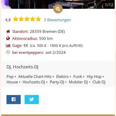
1/12
4,8
4,8
3 Bewertungen
von
5
Standort:
28359 Bremen
(DE)
Sternen
Aktionsradius:
500 km
Gage:
€€
(ca. 500 € - 1800 € pro Auftritt)
bei eventpeppers:
seit 2/2024
DJ, Hochzeits-DJ
Pop
Aktuelle Chart-Hits
Elektro
Funk
Hip Hop
House
Hochzeits-DJ
Party-DJ
Mobiler DJ
Club DJ
Bei
Twittern
Facebook