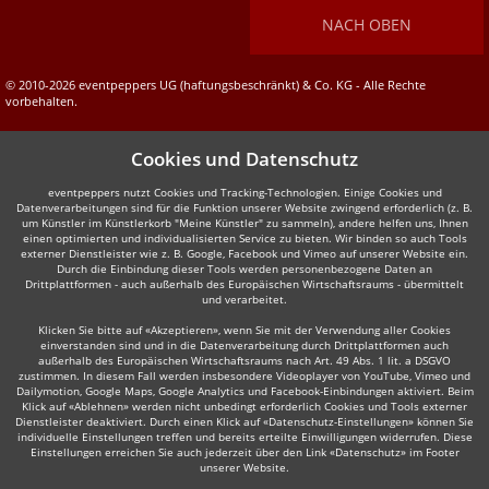
NACH OBEN
© 2010-2026 eventpeppers UG (haftungsbeschränkt) & Co. KG - Alle Rechte
vorbehalten.
Cookies und Datenschutz
eventpeppers nutzt Cookies und Tracking-Technologien. Einige Cookies und
Datenverarbeitungen sind für die Funktion unserer Website zwingend erforderlich (z. B.
um Künstler im Künstlerkorb "Meine Künstler" zu sammeln), andere helfen uns, Ihnen
einen optimierten und individualisierten Service zu bieten. Wir binden so auch Tools
externer Dienstleister wie z. B. Google, Facebook und Vimeo auf unserer Website ein.
Durch die Einbindung dieser Tools werden personenbezogene Daten an
Drittplattformen - auch außerhalb des Europäischen Wirtschaftsraums - übermittelt
und verarbeitet.
Klicken Sie bitte auf «Akzeptieren», wenn Sie mit der Verwendung aller Cookies
einverstanden sind und in die Datenverarbeitung durch Drittplattformen auch
außerhalb des Europäischen Wirtschaftsraums nach Art. 49 Abs. 1 lit. a DSGVO
zustimmen. In diesem Fall werden insbesondere Videoplayer von YouTube, Vimeo und
Dailymotion, Google Maps, Google Analytics und Facebook-Einbindungen aktiviert. Beim
Klick auf «Ablehnen» werden nicht unbedingt erforderlich Cookies und Tools externer
Dienstleister deaktiviert. Durch einen Klick auf «Datenschutz-Einstellungen» können Sie
individuelle Einstellungen treffen und bereits erteilte Einwilligungen widerrufen. Diese
Einstellungen erreichen Sie auch jederzeit über den Link «Datenschutz» im Footer
unserer Website.