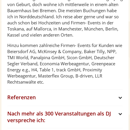
von Geburt, doch wohne ich mittlerweile in einem alten
Bauernhaus bei Bremen. Die meisten Buchungen habe
ich in Norddeutschland. Ich reise aber gerne und war so
auch schon bei Hochzeiten und Firmen- Events in der
Toskana, auf Mallorca, in Manchester, München, Berlin,
Kassel und vielen anderen Orten.
Hinzu kommen zahlreiche Firmen- Events für Kunden wie
Beiersdorf AG, McKinsey & Company, Baker Tilly, NPP,
TMI World, Panalpina GmbH, Sicon GmbH, Deutscher
Segler Verband, Economia Werbeagentur, Greenpeace
Energy e.g., H4, Table 1, track GmbH, Proximity
Werbeagentur, Masterflex Group, B-driven, LLR
Rechtsanwälte etc.
Referenzen
S
Nach mehr als 300 Veranstaltungen als DJ
h
S
verspreche ich:
o
h