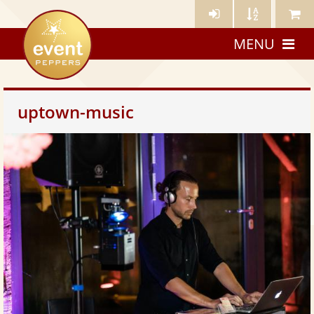
Künstler-
Künstler
Meine
eventpeppers
Login
A-
Künstle
MENU
Z
uptown-music