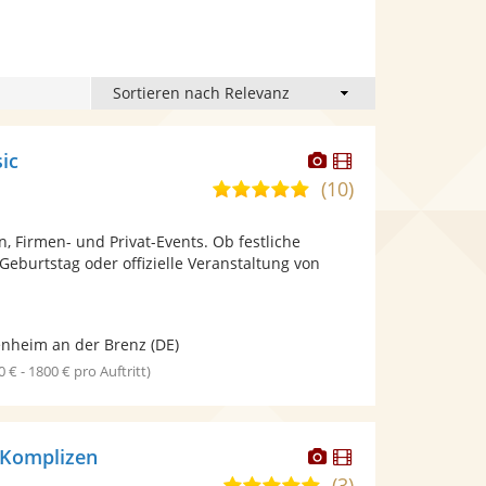
Dieser
Dieser
ic
Künstler
Künstler
(10)
5,0
stellt
stellt
von
Fotos
Videos
n, Firmen- und Privat-Events. Ob festliche
5
bereit.
bereit.
 Geburtstag oder offizielle Veranstaltung von
Sternen
nheim an der Brenz
(DE)
0 € - 1800 € pro Auftritt)
Dieser
Dieser
-Komplizen
Künstler
Künstler
(3)
5,0