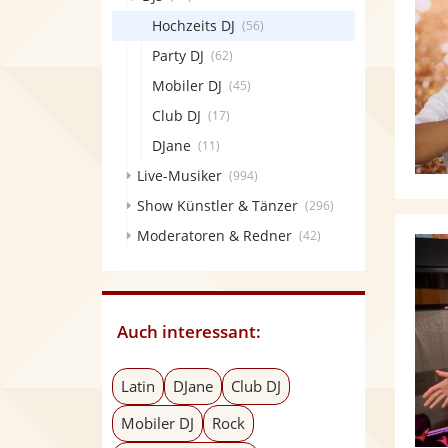
Hochzeits DJ
(56)
Party DJ
(62)
Mobiler DJ
(45)
Club DJ
(17)
DJane
(11)
Live-Musiker
(994)
Show Künstler & Tänzer
(296)
Moderatoren & Redner
(42)
Auch interessant:
Latin
DJane
Club DJ
Mobiler DJ
Rock