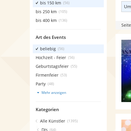
bis 150 km
(56)
Umk
bis 250 km
(105)
bis 400 km
(136)
Seite
Art des Events
beliebig
(56)
Hochzeit - Feier
(56)
Geburtstagsfeier
(55)
Firmenfeier
(53)
Party
(48)
Mehr anzeigen
Kategorien
Alle Künstler
(1395)
DJs
(64)