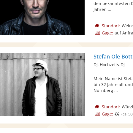
den bekanntesten D
Jahren ...
Standort:
Weins
Gage:
auf Anfr
Stefan Ole Bott
DJ, Hochzeits-DJ
Mein Name ist Stefa
bin 32 Jahre alt un
Nürnberg ...
Standort:
Würz
Gage:
€€
(ca. 50