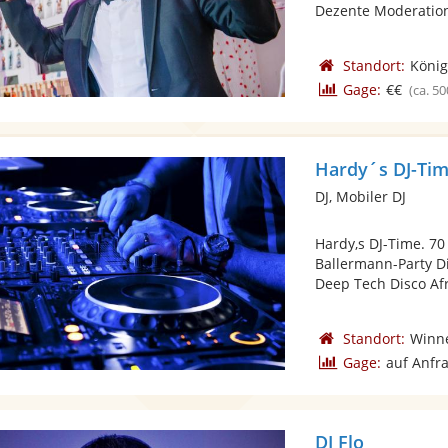
Dezente Moderation 
Standort:
König
Gage:
€€
(ca. 50
Hardy´s DJ-Ti
DJ, Mobiler DJ
Hardy,s DJ-Time. 70
Ballermann-Party 
Deep Tech Disco Afr
Standort:
Winn
Gage:
auf Anfr
DJ Flo