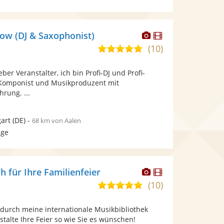
Dieser
Dieser
ow (DJ & Saxophonist)
Künstler
Künstler
(10)
5,0
stellt
stellt
von
Fotos
Videos
eber Veranstalter, ich bin Profi-DJ und Profi-
5
bereit.
bereit.
 Komponist und Musikproduzent mit
Sternen
hrung. ...
gart
(DE)
-
68 km von Aalen
age
Dieser
Dieser
 für Ihre Familienfeier
Künstler
Künstler
(10)
5,0
stellt
stellt
von
Fotos
Videos
 durch meine internationale Musikbibliothek
5
bereit.
bereit.
stalte Ihre Feier so wie Sie es wünschen!
Sternen