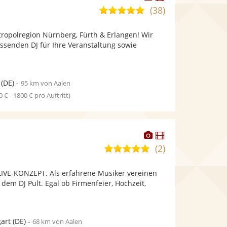
Künstler
Künstler
(38)
4,9
stellt
stellt
von
Fotos
Videos
tropolregion Nürnberg, Fürth & Erlangen! Wir
5
bereit.
bereit.
ssenden DJ für Ihre Veranstaltung sowie
Sternen
(DE)
-
95 km von Aalen
0 € - 1800 € pro Auftritt)
Dieser
Dieser
Künstler
Künstler
(2)
5,0
stellt
stellt
von
Fotos
Videos
IVE-KONZEPT. Als erfahrene Musiker vereinen
5
bereit.
bereit.
 dem DJ Pult. Egal ob Firmenfeier, Hochzeit,
Sternen
gart
(DE)
-
68 km von Aalen