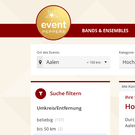
eventpeppers
BANDS & ENSEMBLES
Radius
Ort des Events
Kategorie
Aalen
Hochz
Ort
des
Events
Alle Kün
festlegen
Suche filtern
Ihre
Ho
Umkreis/Entfernung
Durc
beliebig
(157)
Aale
bis 50 km
(2)