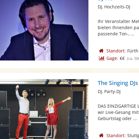
DJ, Hochzeits-DJ
Ihr Veranstalter Me
bieten Ihnenden pa
passende Ton-, ...
Standort:
Fürth
Gage:
€€
(ca. 50
The Singing DJs
DJ, Party-DJ
DAS EINZIGARTIGE L
wir Live-Gesang mit
Geburtstag oder ...
Standort:
Stutt