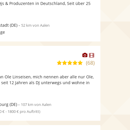
bereit.
bereit.
js & Produzenten in Deutschland, Seit über 25
tadt
(DE)
-
52 km von Aalen
age
Dieser
Dieser
Künstler
Künstler
(68)
5,0
stellt
stellt
von
Fotos
Videos
n Ole Linseisen, mich nennen aber alle nur Ole,
5
bereit.
bereit.
d seit 12 Jahren als DJ unterwegs und wohne in
Sternen
burg
(DE)
-
107 km von Aalen
0 € - 1800 € pro Auftritt)