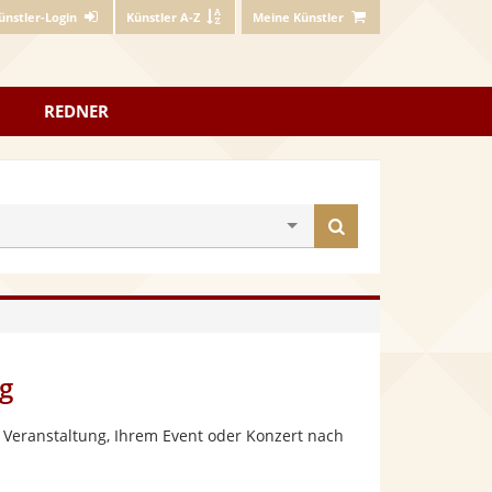
ünstler-Login
Künstler A-Z
Meine Künstler
REDNER
Künstler
finden
g
 Veranstaltung, Ihrem Event oder Konzert nach