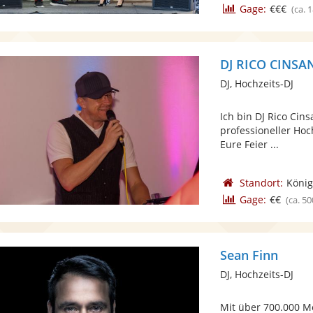
Gage:
€€€
(ca. 
DJ RICO CINSA
DJ, Hochzeits-DJ
Ich bin DJ Rico Cins
professioneller Hoc
Eure Feier ...
Standort:
König
Gage:
€€
(ca. 50
Sean Finn
DJ, Hochzeits-DJ
Mit über 700.000 Mo