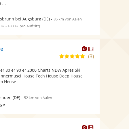
...
sbrunn bei Augsburg
(DE)
-
85 km von Aalen
0 € - 1800 € pro Auftritt)
Dieser
Dieser
me
Künstler
Künstler
(3)
4,8
stellt
stellt
von
Fotos
Videos
 er 80 er 90 er 2000 Charts NDW Apres Ski
5
bereit.
bereit.
Dinnermusci House Tech House Deep House
Sternen
o House ...
enden
(DE)
-
52 km von Aalen
age
Dieser
Dieser