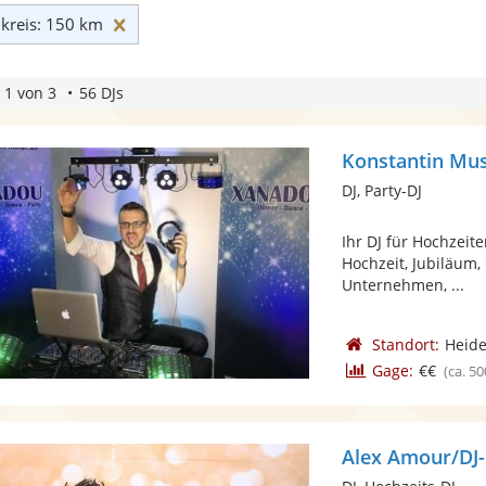
Umkreis: 150 km zurücksetzen
reis: 150 km
 1 von 3
56 DJs
Konstantin Mus
DJ, Party-DJ
Ihr DJ für Hochzeite
Hochzeit, Jubiläum,
Unternehmen, ...
Standort:
Heide
Gage:
€€
(ca. 50
Alex Amour/DJ