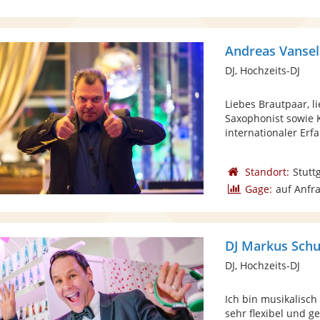
Andreas Vansel
DJ, Hochzeits-DJ
Liebes Brautpaar, li
Saxophonist sowie
internationaler Erfa
Standort:
Stutt
Gage:
auf Anfr
DJ Markus Schuh
DJ, Hochzeits-DJ
Ich bin musikalisch
sehr flexibel und ge