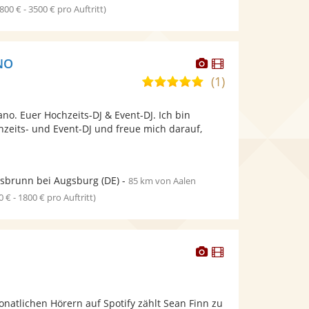
1800 € - 3500 € pro Auftritt)
Dieser
Dieser
NO
Künstler
Künstler
(1)
4,8
stellt
stellt
von
Fotos
Videos
ano. Euer Hochzeits-DJ & Event-DJ. Ich bin
5
bereit.
bereit.
hzeits- und Event-DJ und freue mich darauf,
Sternen
sbrunn bei Augsburg
(DE)
-
85 km von Aalen
0 € - 1800 € pro Auftritt)
Dieser
Dieser
Künstler
Künstler
stellt
stellt
Fotos
Videos
natlichen Hörern auf Spotify zählt Sean Finn zu