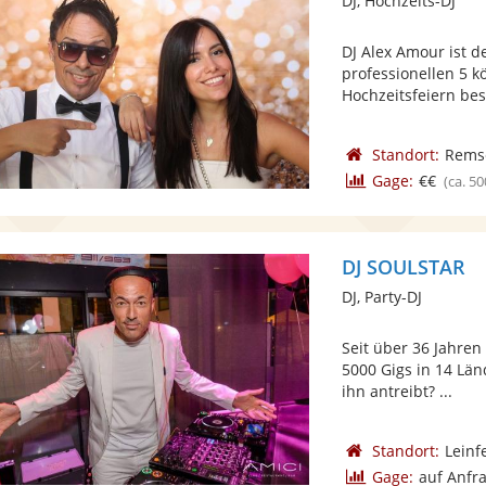
DJ, Hochzeits-DJ
DJ Alex Amour ist 
professionellen 5 k
Hochzeitsfeiern besp
Standort:
Rems
Gage:
€€
(ca. 50
DJ SOULSTAR
DJ, Party-DJ
Seit über 36 Jahren
5000 Gigs in 14 Län
ihn antreibt? ...
Standort:
Leinf
Gage:
auf Anfr