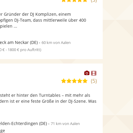
stellt
stellt
von
Fotos
Videos
der Gründer der DJ Komplizen, einem
5
bereit.
bereit.
öpfigen DJ-Team, dass mittlerweile über 400
Sternen
ielen ...
eck am Neckar
(DE)
-
60 km von Aalen
0 € - 1800 € pro Auftritt)
Dieser
Dieser
Künstler
Künstler
(5)
5,0
stellt
stellt
von
Fotos
Videos
 steht er hinter den Turntables – mit mehr als
5
bereit.
bereit.
dern ist er eine feste Größe in der DJ-Szene. Was
Sternen
elden-Echterdingen
(DE)
-
71 km von Aalen
age