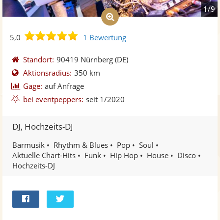
1/9
5,0
5,0
1 Bewertung
von
5
Standort:
90419 Nürnberg
(DE)
Sternen
Aktionsradius:
350 km
Gage:
auf Anfrage
bei eventpeppers:
seit 1/2020
DJ, Hochzeits-DJ
Barmusik
Rhythm & Blues
Pop
Soul
Aktuelle Chart-Hits
Funk
Hip Hop
House
Disco
Hochzeits-DJ
Bei
Twittern