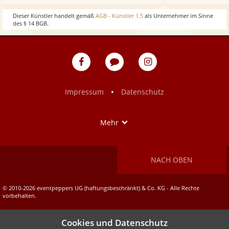
w
o
Dieser Künstler handelt gemäß
AGB - Künstler 1.5
als Unternehmer im Sinne
des § 14 BGB.
w
eventpeppers
Blog
eventpeppers
auf
auf
Facebook
Instagram
•
Impressum
Datenschutz
Show
Mehr
NACH OBEN
© 2010-2026 eventpeppers UG (haftungsbeschränkt) & Co. KG - Alle Rechte
vorbehalten.
Cookies und Datenschutz