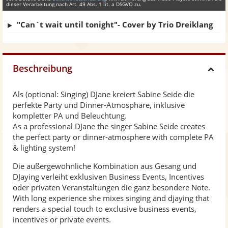
dieser Verarbeitung nach Art. 49 Abs. 1 lit. a DSGVO zu.
"Can`t wait until tonight"- Cover by Trio Dreiklang
Beschreibung
H
Als (optional: Singing) DJane kreiert Sabine Seide die
i
perfekte Party und Dinner-Atmosphäre, inklusive
kompletter PA und Beleuchtung.
d
As a professional DJane the singer Sabine Seide creates
the perfect party or dinner-atmosphere with complete PA
& lighting system!
e
Die außergewöhnliche Kombination aus Gesang und
DJaying verleiht exklusiven Business Events, Incentives
oder privaten Veranstaltungen die ganz besondere Note.
With long experience she mixes singing and djaying that
renders a special touch to exclusive business events,
incentives or private events.