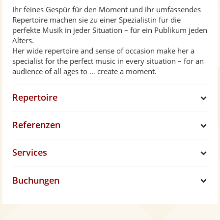
Ihr feines Gespür für den Moment und ihr umfassendes
Repertoire machen sie zu einer Spezialistin für die
perfekte Musik in jeder Situation – für ein Publikum jeden
Alters.
Her wide repertoire and sense of occasion make her a
specialist for the perfect music in every situation – for an
audience of all ages to … create a moment.
Repertoire
S
Referenzen
h
S
Services
o
h
S
w
Buchungen
o
h
S
w
o
h