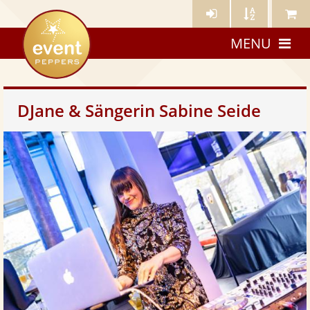
Künstler-
Künstler
Meine
eventpeppers
Login
A-
Künstle
MENU
Z
DJane & Sängerin Sabine Seide