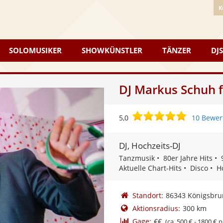
K
SOLOMUSIKER
SHOWKÜNSTLER
TÄNZER
DJS
DJ Markus Schuh f
5,0
5,0
10 Bewer
von
5
DJ, Hochzeits-DJ
Sternen
Tanzmusik
80er Jahre Hits
Aktuelle Chart-Hits
Disco
H
Standort:
86343 Königsbru
Aktionsradius:
300 km
Gage:
€€
(ca. 500 € - 1800 € p