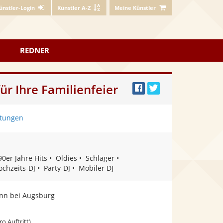
ünstler-Login
Künstler A-Z
Meine Künstler
REDNER
ür Ihre Familienfeier
Bei
Twittern
Facebook
tungen
teilen
90er Jahre Hits
Oldies
Schlager
ochzeits-DJ
Party-DJ
Mobiler DJ
nn bei Augsburg
ro Auftritt)