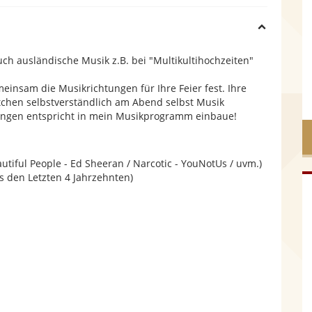
H
ch ausländische Musik z.B. bei "Multikultihochzeiten"
i
meinsam die Musikrichtungen für Ihre Feier fest. Ihre
chen selbstverständlich am Abend selbst Musik
d
lungen entspricht in mein Musikprogramm einbaue!
e
utiful People - Ed Sheeran / Narcotic - YouNotUs / uvm.)
us den Letzten 4 Jahrzehnten)