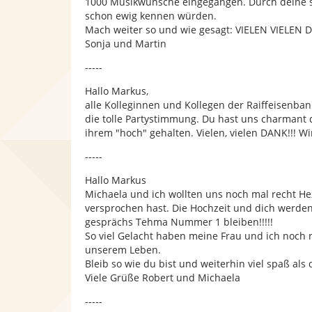
1000 Musikwünsche eingegangen. Durch deine sym
schon ewig kennen würden.
Mach weiter so und wie gesagt: VIELEN VIELEN D
Sonja und Martin
-----
Hallo Markus,
alle Kolleginnen und Kollegen der Raiffeisenba
die tolle Partystimmung. Du hast uns charman
ihrem "hoch" gehalten. Vielen, vielen DANK!!! W
-----
Hallo Markus
Michaela und ich wollten uns noch mal recht He
versprochen hast. Die Hochzeit und dich werde
gesprächs Tehma Nummer 1 bleiben!!!!!
So viel Gelacht haben meine Frau und ich noch 
unserem Leben.
Bleib so wie du bist und weiterhin viel spaß als 
Viele Grüße Robert und Michaela
-----