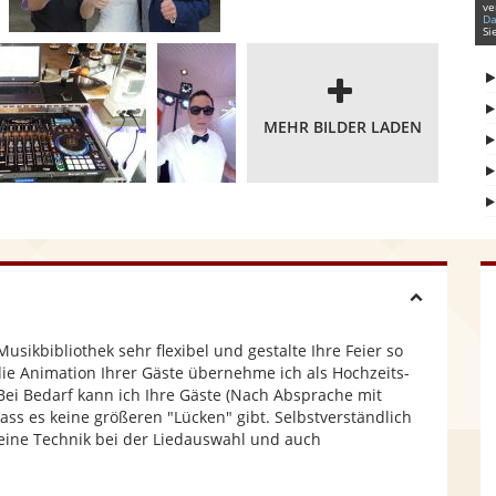
ve
Da
Si
MEHR BILDER LADEN
H
usikbibliothek sehr flexibel und gestalte Ihre Feier so
i
ie Animation Ihrer Gäste übernehme ich als Hochzeits-
Bei Bedarf kann ich Ihre Gäste (Nach Absprache mit
ss es keine größeren "Lücken" gibt. Selbstverständlich
d
meine Technik bei der Liedauswahl und auch
e