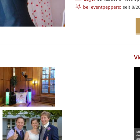
bei eventpeppers:
seit 8/2
Vi
Mi
de
au