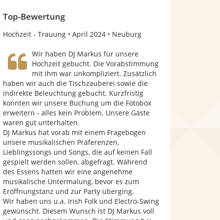
o
n
Top-Bewertung
5
Hochzeit - Trauung
April 2024
Neuburg
S
Wir haben DJ Markus für unsere
t
Hochzeit gebucht. Die Vorabstimmung
mit ihm war unkompliziert. Zusätzlich
e
haben wir auch die Tischzauberei sowie die
r
indirekte Beleuchtung gebucht. Kurzfristig
konnten wir unsere Buchung um die Fotobox
n
erweitern - alles kein Problem. Unsere Gäste
e
waren gut unterhalten.
DJ Markus hat vorab mit einem Fragebogen
n
unsere musikalischen Präferenzen,
Lieblingssongs und Songs, die auf keinen Fall
gespielt werden sollen, abgefragt. Während
des Essens hatten wir eine angenehme
musikalische Untermalung, bevor es zum
Eröffnungstanz und zur Party überging.
Wir haben uns u.a. Irish Folk und Electro-Swing
gewünscht. Diesem Wunsch ist DJ Markus voll