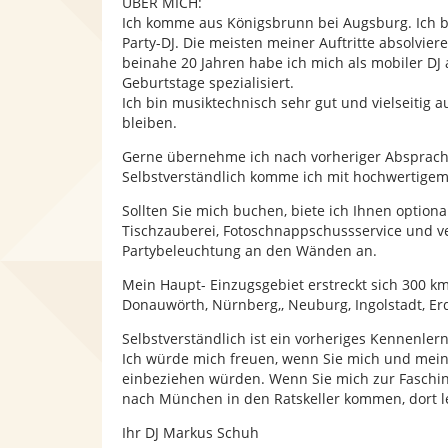
ÜBER MICH:
Ich komme aus Königsbrunn bei Augsburg. Ich bi
Party-DJ. Die meisten meiner Auftritte absolvier
beinahe 20 Jahren habe ich mich als mobiler DJ 
Geburtstage spezialisiert.
Ich bin musiktechnisch sehr gut und vielseitig 
bleiben.
Gerne übernehme ich nach vorheriger Absprache 
Selbstverständlich komme ich mit hochwertigem D
Sollten Sie mich buchen, biete ich Ihnen option
Tischzauberei, Fotoschnappschussservice und ver
Partybeleuchtung an den Wänden an.
Mein Haupt- Einzugsgebiet erstreckt sich 300
Donauwörth, Nürnberg,, Neuburg, Ingolstadt, Erd
Selbstverständlich ist ein vorheriges Kennenler
Ich würde mich freuen, wenn Sie mich und meine
einbeziehen würden. Wenn Sie mich zur Fasching
nach München in den Ratskeller kommen, dort leg
Ihr DJ Markus Schuh