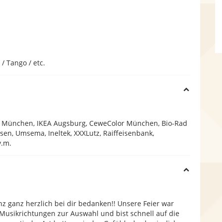
/ Tango / etc.
H
i
n München, IKEA Augsburg, CeweColor München, Bio-Rad
sen, Umsema, Ineltek, XXXLutz, Raiffeisenbank,
v.m.
d
H
e
i
 ganz herzlich bei dir bedanken!! Unsere Feier war
 Musikrichtungen zur Auswahl und bist schnell auf die