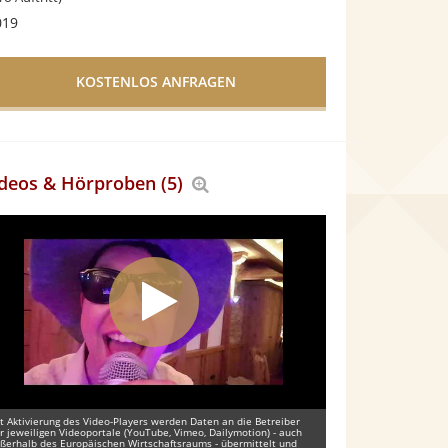
019
deos & Hörproben (5)
Bereich
vergrößern
t Aktivierung des Video-Players werden Daten an die Betreiber
r jeweiligen Videoportale (YouTube, Vimeo, Dailymotion) - auch
ßerhalb des Europäischen Wirtschaftsraums - übermittelt und