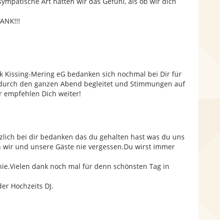
patische Art hatten wir das Gefühl, als ob wir dich
d
ANK!!!
e
nk Kissing-Mering eG bedanken sich nochmal bei Dir für
t durch den ganzen Abend begleitet und Stimmungen auf
ir empfehlen Dich weiter!
zlich bei dir bedanken das du gehalten hast was du uns
n wir und unsere Gäste nie vergessen.Du wirst immer
nie.Vielen dank noch mal für denn schönsten Tag in
der Hochzeits DJ.