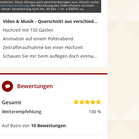
rarbeitet. Diese können auch personenbezogen sein, Details siehe
tenschutzerklärung
. Mit Aktivierung des Video-Players stimmen
e dieser Verarbeitung nach Art. 49 Abs. 1 lit. a DSGVO zu.
Video & Musik - Querschnitt aus verschiedenen Veranstaltungen!
Hochzeit mit 150 Gästen
Animation auf einem Polterabend
Zeitrafferaufnahme bei einer Hochzeit
Schauen Sie mir beim auflegen doch einmal über die Schulter.
Bewertungen
Gesamt
5
,
Weiterempfehlung
100 %
0
Auf Basis von
10 Bewertungen
.
v