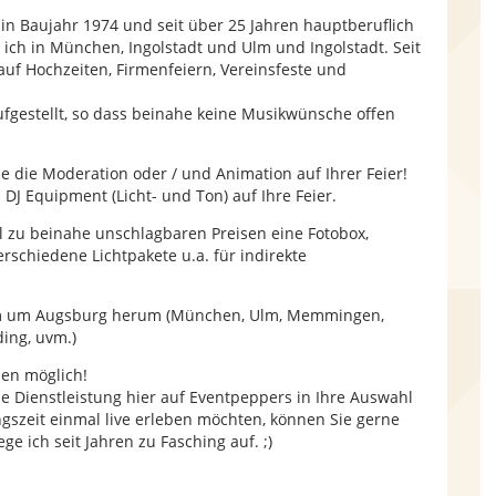
n Baujahr 1974 und seit über 25 Jahren hauptberuflich
e ich in München, Ingolstadt und Ulm und Ingolstadt. Seit
auf Hochzeiten, Firmenfeiern, Vereinsfeste und
aufgestellt, so dass beinahe keine Musikwünsche offen
die Moderation oder / und Animation auf Ihrer Feier!
J Equipment (Licht- und Ton) auf Ihre Feier.
al zu beinahe unschlagbaren Preisen eine Fotobox,
schiedene Lichtpakete u.a. für indirekte
 km um Augsburg herum (München, Ulm, Memmingen,
ing, uvm.)
nen möglich!
 Dienstleistung hier auf Eventpeppers in Ihre Auswahl
szeit einmal live erleben möchten, können Sie gerne
e ich seit Jahren zu Fasching auf. ;)