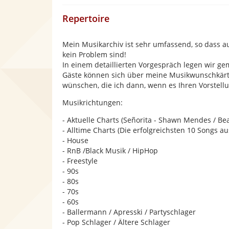
Repertoire
Mein Musikarchiv ist sehr umfassend, so dass au
kein Problem sind!
In einem detaillierten Vorgespräch legen wir ge
Gäste können sich über meine Musikwunschkärt
wünschen, die ich dann, wenn es Ihren Vorstel
Musikrichtungen:
- Aktuelle Charts (Señorita - Shawn Mendes / Bea
- Alltime Charts (Die erfolgreichsten 10 Songs a
- House
- RnB /Black Musik / HipHop
- Freestyle
- 90s
- 80s
- 70s
- 60s
- Ballermann / Apresski / Partyschlager
- Pop Schlager / Ältere Schlager