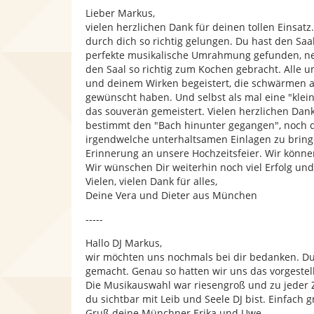
Lieber Markus,
vielen herzlichen Dank für deinen tollen Einsatz.
durch dich so richtig gelungen. Du hast den Saa
perfekte musikalische Umrahmung gefunden, nei
den Saal so richtig zum Kochen gebracht. Alle un
und deinem Wirken begeistert, die schwärmen all
gewünscht haben. Und selbst als mal eine "klei
das souverän gemeistert. Vielen herzlichen Dan
bestimmt den "Bach hinunter gegangen", noch da
irgendwelche unterhaltsamen Einlagen zu brin
Erinnerung an unsere Hochzeitsfeier. Wir könn
Wir wünschen Dir weiterhin noch viel Erfolg un
Vielen, vielen Dank für alles,
Deine Vera und Dieter aus München
-----
Hallo DJ Markus,
wir möchten uns nochmals bei dir bedanken. Du 
gemacht. Genau so hatten wir uns das vorgestell
Die Musikauswahl war riesengroß und zu jeder Z
du sichtbar mit Leib und Seele DJ bist. Einfach g
Gruß deine Münchner Erika und Uwe