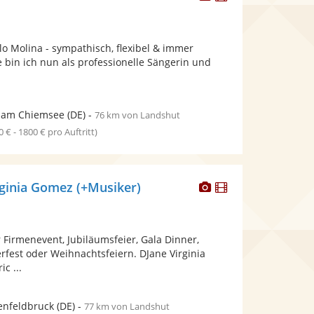
Künstler
Künstler
stellt
stellt
Fotos
Videos
lo Molina - sympathisch, flexibel & immer
bereit.
bereit.
e bin ich nun als professionelle Sängerin und
n am Chiemsee
(DE)
-
76 km von Landshut
0 € - 1800 € pro Auftritt)
Dieser
Dieser
rginia Gomez (+Musiker)
Künstler
Künstler
stellt
stellt
Fotos
Videos
 Firmenevent, Jubiläumsfeier, Gala Dinner,
bereit.
bereit.
fest oder Weihnachtsfeiern. DJane Virginia
c ...
enfeldbruck
(DE)
-
77 km von Landshut