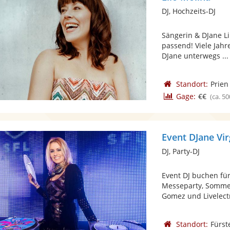
DJ, Hochzeits-DJ
Sängerin & DJane Li
passend! Viele Jahr
DJane unterwegs ...
Standort:
Prie
Gage:
€€
(ca. 50
Event DJane Vi
DJ, Party-DJ
Event DJ buchen für
Messeparty, Sommer
Gomez und Livelectri
Standort:
Fürst