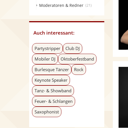
Moderatoren & Redner
(21)
Auch interessant:
Partystripper
Club DJ
Mobiler DJ
Oktoberfestband
Burlesque Tänzer
Rock
Keynote Speaker
Tanz- & Showband
Feuer- & Schlangen
Saxophonist