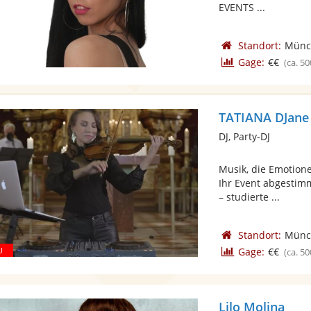
EVENTS ...
Standort:
Münc
Gage:
€€
(ca. 50
TATIANA DJane •
DJ, Party-DJ
Musik, die Emotionen
Ihr Event abgestimm
– studierte ...
Standort:
Münc
Gage:
€€
(ca. 50
Lilo Molina