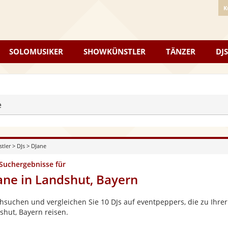
K
SOLOMUSIKER
SHOWKÜNSTLER
TÄNZER
DJS
e
stler
>
DJs
>
DJane
 Suchergebnisse für
ane in Landshut, Bayern
hsuchen und vergleichen Sie 10 DJs auf eventpeppers, die zu Ihrer
shut, Bayern reisen.