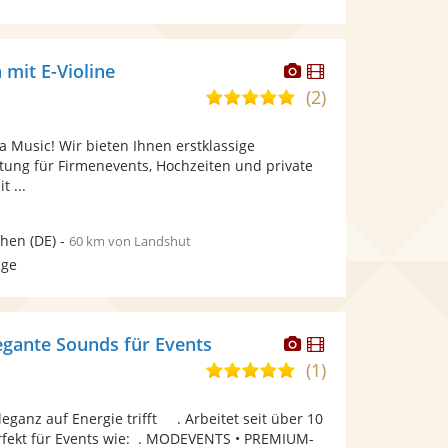
Dieser
Dieser
 mit E-Violine
Künstler
Künstler
(2)
5,0
stellt
stellt
von
Fotos
Videos
ea Music! Wir bieten Ihnen erstklassige
5
bereit.
bereit.
tung für Firmenevents, Hochzeiten und private
Sternen
 ...
hen
(DE)
-
60 km von Landshut
age
Dieser
Dieser
legante Sounds für Events
Künstler
Künstler
(1)
5,0
stellt
stellt
von
Fotos
Videos
leganz auf Energie trifft . Arbeitet seit über 10
5
bereit.
bereit.
erfekt für Events wie: . MODEVENTS • PREMIUM-
Sternen