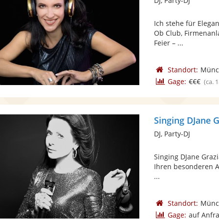
DJ, Party-DJ
Ich stehe für Elegan
Ob Club, Firmenanl
Feier – ...
Standort:
Münc
Gage:
€€€
(ca. 
Singing DJane G
DJ, Party-DJ
Singing DJane Grazi
Ihren besonderen An
...
Standort:
Münc
Gage:
auf Anfr