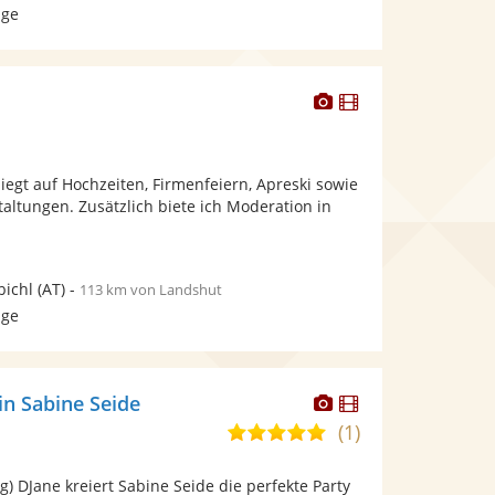
age
Dieser
Dieser
Künstler
Künstler
stellt
stellt
Fotos
Videos
egt auf Hochzeiten, Firmenfeiern, Apreski sowie
bereit.
bereit.
taltungen. Zusätzlich biete ich Moderation in
bichl
(AT)
-
113 km von Landshut
age
Dieser
Dieser
in Sabine Seide
Künstler
Künstler
(1)
5,0
stellt
stellt
von
Fotos
Videos
ng) DJane kreiert Sabine Seide die perfekte Party
5