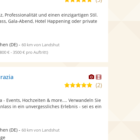
stellt
stellt
von
Fotos
Videos
z, Professionalität und einen einzigartigen Stil.
5
bereit.
bereit.
ass, Gala-Abend, Hotel Happening oder private
Sternen
hen
(DE)
-
60 km von Landshut
1800 € - 3500 € pro Auftritt)
Dieser
Dieser
razia
Künstler
Künstler
(2)
5,0
stellt
stellt
von
Fotos
Videos
a - Events, Hochzeiten & more.... Verwandeln Sie
5
bereit.
bereit.
lass in ein unvergessliches Erlebnis - sei es ein
Sternen
hen
(DE)
-
60 km von Landshut
age