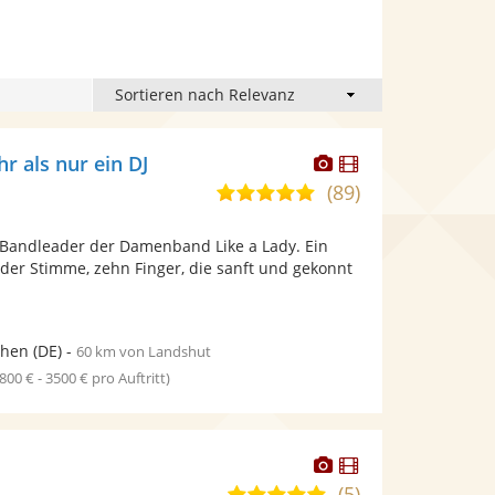
Dieser
Dieser
r als nur ein DJ
Künstler
Künstler
(89)
5,0
stellt
stellt
von
Fotos
Videos
 , Bandleader der Damenband Like a Lady. Ein
5
bereit.
bereit.
der Stimme, zehn Finger, die sanft und gekonnt
Sternen
hen
(DE)
-
60 km von Landshut
1800 € - 3500 € pro Auftritt)
Dieser
Dieser
Künstler
Künstler
(5)
5,0