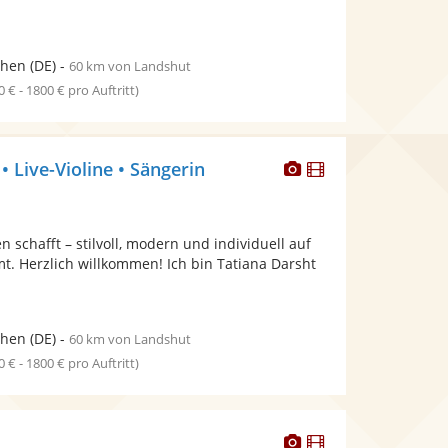
hen
(DE)
-
60 km von Landshut
0 € - 1800 € pro Auftritt)
Dieser
Dieser
 Live-Violine • Sängerin
Künstler
Künstler
stellt
stellt
Fotos
Videos
 schafft – stilvoll, modern und individuell auf
bereit.
bereit.
t. Herzlich willkommen! Ich bin Tatiana Darsht
hen
(DE)
-
60 km von Landshut
0 € - 1800 € pro Auftritt)
Dieser
Dieser