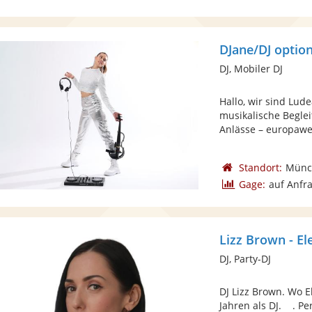
DJane/DJ option
DJ, Mobiler DJ
Hallo, wir sind Lud
musikalische Beglei
Anlässe – europaweit
Standort:
Münc
Gage:
auf Anfr
Lizz Brown - E
DJ, Party-DJ
DJ Lizz Brown. Wo E
Jahren als DJ. . P