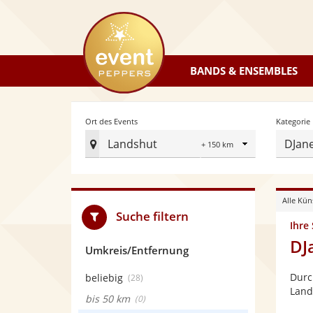
eventpeppers
BANDS & ENSEMBLES
Radius
Ort des Events
Kategorie
Landshut
DJan
Ort
des
Events
Alle Kün
festlegen
Suche filtern
Ihre
DJ
Umkreis/Entfernung
Durc
beliebig
(28)
Land
bis 50 km
(0)