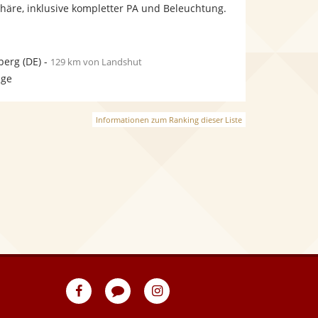
bereit.
bereit.
äre, inklusive kompletter PA und Beleuchtung.
Sternen
berg
(DE)
-
129 km von Landshut
age
Informationen zum Ranking dieser Liste
eventpeppers
Blog
eventpeppers
auf
auf