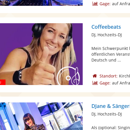
Gage:
auf Anfr
Coffeebeats
DJ, Hochzeits-DJ
Mein Schwerpunkt li
öffentlichen Verans
Deutsch und ...
Standort:
Kirch
Gage:
auf Anfr
DJane & Sänger
DJ, Hochzeits-DJ
Als (optional: Singi