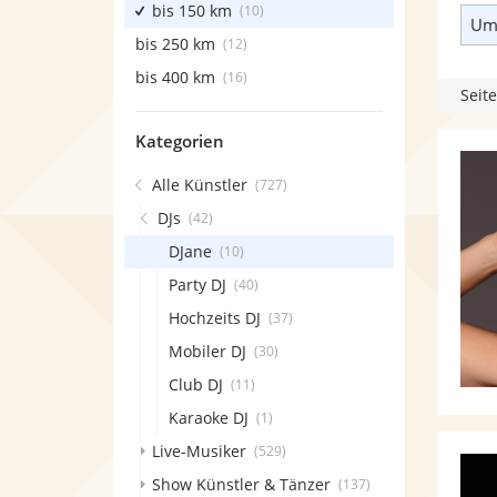
bis 150 km
(10)
Umk
bis 250 km
(12)
bis 400 km
(16)
Seite
Kategorien
Alle Künstler
(727)
DJs
(42)
DJane
(10)
Party DJ
(40)
Hochzeits DJ
(37)
Mobiler DJ
(30)
Club DJ
(11)
Karaoke DJ
(1)
Live-Musiker
(529)
Show Künstler & Tänzer
(137)