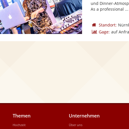
und Dinner-Atmosph
As a professional ...
Standort:
Nürn
Gage:
auf Anfr
Themen
Unternehmen
Hochzeit
Über uns