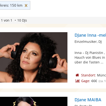
Umkreis: 150 km zurücksetzen
reis: 150 km
 1 von 1
10 DJs
DJane Inna -meh
Einzelmusiker, DJ
Inna – Dj Pianistin
Hauch von Blues in 
über die Tasten ...
Standort:
Münc
Gage:
€€€
(ca. 
DJane MAIBA