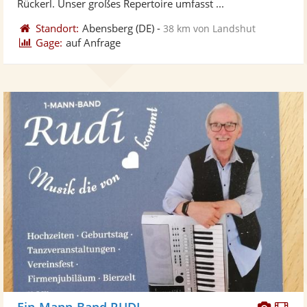
Rückerl. Unser großes Repertoire umfasst ...
Standort:
Abensberg
(DE)
-
38 km von Landshut
Gage:
auf Anfrage
Diese
Di
Ein-Mann-Band RUDI