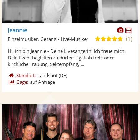
Diese
Di
Jeannie
Künst
Kü
(1)
5,0
Einzelmusiker, Gesang • Live-Musiker
stellt
ste
von
Hi, ich bin Jeannie - Deine Livesängerin! Ich freue mich,
Fotos
Vi
5
Dein Event begleiten zu dürfen. Egal ob freie oder
bereit
ber
Sternen
kirchliche Trauung, Sektempfang, ...
Standort:
Landshut
(DE)
Gage:
auf Anfrage