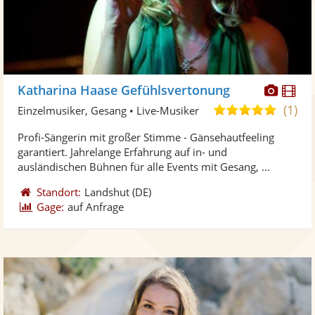
Diese
Di
Katharina Haase Gefühlsvertonung
Künst
Kü
(1)
5,0
Einzelmusiker, Gesang • Live-Musiker
stellt
ste
von
Profi-Sängerin mit großer Stimme - Gänsehautfeeling
Fotos
Vi
5
garantiert. Jahrelange Erfahrung auf in- und
bereit
ber
Sternen
ausländischen Bühnen für alle Events mit Gesang, ...
Standort:
Landshut
(DE)
Gage:
auf Anfrage