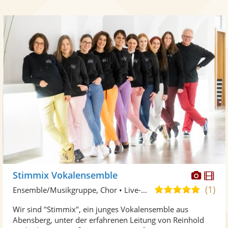
Diese
Di
Stimmix Vokalensemble
Künst
Kü
(1)
5,0
Ensemble/Musikgruppe, Chor • Live-Musiker
stellt
ste
von
Wir sind "Stimmix", ein junges Vokalensemble aus
Fotos
Vi
5
Abensberg, unter der erfahrenen Leitung von Reinhold
bereit
ber
Sternen