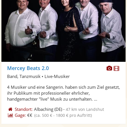
Diese
Di
Mercey Beats 2.0
Künst
Kü
Band, Tanzmusik • Live-Musiker
stellt
ste
4 Musiker und eine Sängerin. haben sich zum Ziel gesetzt,
Fotos
Vi
ihr Publikum mit professioneller ehrlicher,
bereit
ber
handgemachter "live" Musik zu unterhalten. ...
Standort:
Albaching
(DE)
-
47 km von Landshut
Gage:
€€
(ca. 500 € - 1800 € pro Auftritt)