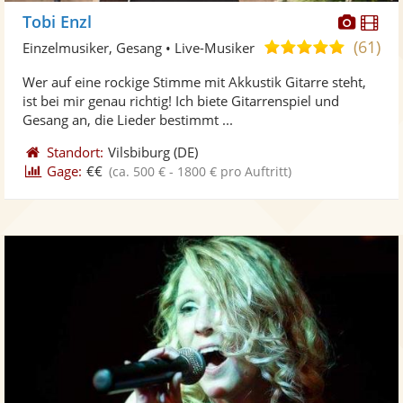
Diese
Di
Tobi Enzl
Künst
Kü
(61)
5,0
Einzelmusiker, Gesang • Live-Musiker
stellt
ste
von
Wer auf eine rockige Stimme mit Akkustik Gitarre steht,
Fotos
Vi
5
ist bei mir genau richtig! Ich biete Gitarrenspiel und
bereit
ber
Sternen
Gesang an, die Lieder bestimmt ...
Standort:
Vilsbiburg
(DE)
Gage:
€€
(ca. 500 € - 1800 € pro Auftritt)