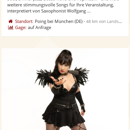
Fotos
Vi
5
weitere stimmungsvolle Songs für Ihre Veranstaltung,
bereit
ber
Sternen
interpretiert von Saxophonist Wolfgang ...
Standort:
Poing bei München
(DE)
-
48 km von Landshut
Gage:
auf Anfrage