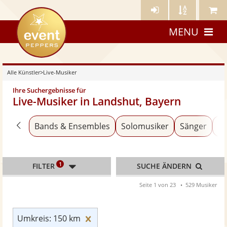
Künstler-
Künstler
Meine
eventpeppers
Login
A-
Künstle
MENU
Z
Alle Künstler
>
Live-Musiker
Ihre Suchergebnisse für
Live-Musiker in Landshut, Bayern
Zurück zu «Alle Künstler»
Bands & Ensembles
Solomusiker
Sänger
An
1
FILTER
SUCHE ÄNDERN
Seite 1 von 23
529 Musiker
Umkreis: 150 km zurücksetzen
Umkreis: 150 km