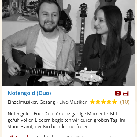
Diese
Di
Notengold (Duo)
Künst
Kü
(10)
5,0
Einzelmusiker, Gesang • Live-Musiker
stellt
ste
von
Notengold - Euer Duo für einzigartige Momente. Mit
Fotos
Vi
5
gefühlvollen Liedern begleiten wir euren großen Tag. Im
bereit
ber
Sternen
Standesamt, der Kirche oder zur freien ...