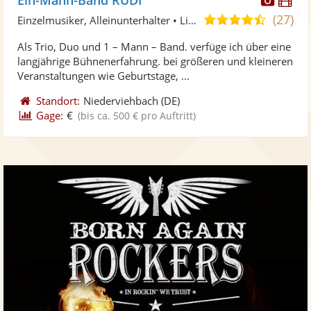
Künst
Kü
(27)
4,7
Einzelmusiker, Alleinunterhalter • Live-Musiker
stellt
ste
von
Als Trio, Duo und 1 – Mann – Band. verfüge ich über eine
Fotos
Vi
5
langjährige Bühnenerfahrung. bei größeren und kleineren
bereit
ber
Sternen
Veranstaltungen wie Geburtstage, ...
Standort:
Niederviehbach
(DE)
Gage:
€
(bis ca. 500 € pro Auftritt)