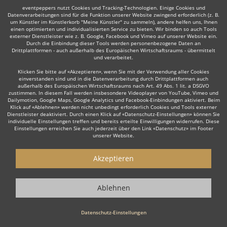
eventpeppers nutzt Cookies und Tracking-Technologien. Einige Cookies und
Datenverarbeitungen sind für die Funktion unserer Website zwingend erforderlich (z. B.
um Künstler im Künstlerkorb "Meine Künstler" zu sammeln), andere helfen uns, Ihnen
einen optimierten und individualisierten Service zu bieten. Wir binden so auch Tools
Manche dieser Live-Musiker bieten ihre Dienste auch in
externer Dienstleister wie z. B. Google, Facebook und Vimeo auf unserer Website ein.
der Umgebung an, z. B. in
Olching
,
Gauting
oder
Braunau
Durch die Einbindung dieser Tools werden personenbezogene Daten an
Drittplattformen - auch außerhalb des Europäischen Wirtschaftsraums - übermittelt
am Inn
.
und verarbeitet.
Klicken Sie bitte auf «Akzeptieren», wenn Sie mit der Verwendung aller Cookies
einverstanden sind und in die Datenverarbeitung durch Drittplattformen auch
außerhalb des Europäischen Wirtschaftsraums nach Art. 49 Abs. 1 lit. a DSGVO
zustimmen. In diesem Fall werden insbesondere Videoplayer von YouTube, Vimeo und
Dailymotion, Google Maps, Google Analytics und Facebook-Einbindungen aktiviert. Beim
Klick auf «Ablehnen» werden nicht unbedingt erforderlich Cookies und Tools externer
Dienstleister deaktiviert. Durch einen Klick auf «Datenschutz-Einstellungen» können Sie
individuelle Einstellungen treffen und bereits erteilte Einwilligungen widerrufen. Diese
Einstellungen erreichen Sie auch jederzeit über den Link «Datenschutz» im Footer
Live-Musiker gesucht?
unserer Website.
Sie sind auf der Suche nach einem Live Musiker, der Ihr Event zu
Akzeptieren
einem einzigartigen Erlebnis macht? Dann sind Sie hier genau
richtig! Ob stilvolle
Lounge Musik
zum Empfang, emotionale Live
Musik zur Hochzeit oder die energiegeladene Performance einer
Ablehnen
Live Band
für Ihre Firmenfeier – unsere erfahrenen Live Musiker
sorgen für die perfekte Stimmung.
Datenschutz-Einstellungen
Wenn Sie einen Live Musiker buchen möchten, dann ist nicht nur