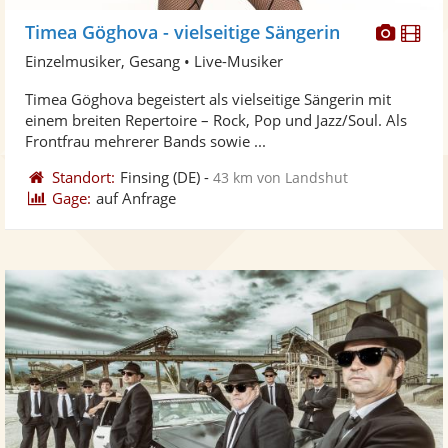
Diese
Di
Timea Göghova - vielseitige Sängerin
Künst
Kü
Einzelmusiker, Gesang • Live-Musiker
stellt
ste
Timea Göghova begeistert als vielseitige Sängerin mit
Fotos
Vi
einem breiten Repertoire – Rock, Pop und Jazz/Soul. Als
bereit
ber
Frontfrau mehrerer Bands sowie ...
Standort:
Finsing
(DE)
-
43 km von Landshut
Gage:
auf Anfrage