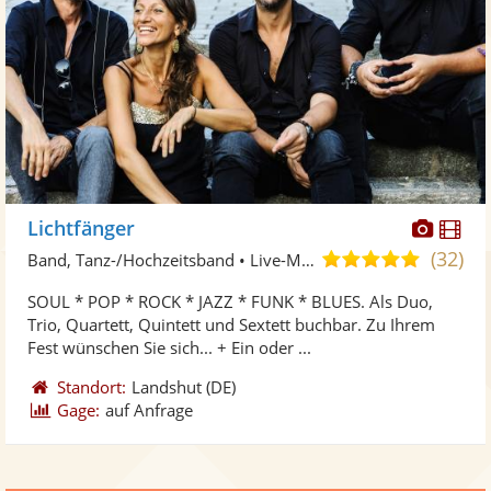
Diese
Di
Lichtfänger
Künst
Kü
(32)
5,0
Band, Tanz-/Hochzeitsband • Live-Musiker
stellt
ste
von
SOUL * POP * ROCK * JAZZ * FUNK * BLUES. Als Duo,
Fotos
Vi
5
Trio, Quartett, Quintett und Sextett buchbar. Zu Ihrem
bereit
ber
Sternen
Fest wünschen Sie sich... + Ein oder ...
Standort:
Landshut
(DE)
Gage:
auf Anfrage