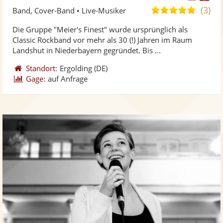
Künst
Kü
(3)
5,0
Band, Cover-Band • Live-Musiker
stellt
ste
von
Die Gruppe "Meier's Finest" wurde ursprünglich als
Fotos
Vi
5
Classic Rockband vor mehr als 30 (!) Jahren im Raum
bereit
ber
Sternen
Landshut in Niederbayern gegründet. Bis ...
Standort:
Ergolding
(DE)
Gage:
auf Anfrage