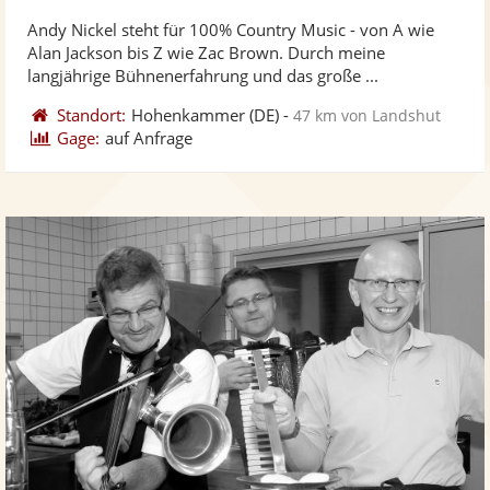
stellt
ste
von
Andy Nickel steht für 100% Country Music - von A wie
Fotos
Vi
5
Alan Jackson bis Z wie Zac Brown. Durch meine
bereit
ber
Sternen
langjährige Bühnenerfahrung und das große ...
Standort:
Hohenkammer
(DE)
-
47 km von Landshut
Gage:
auf Anfrage