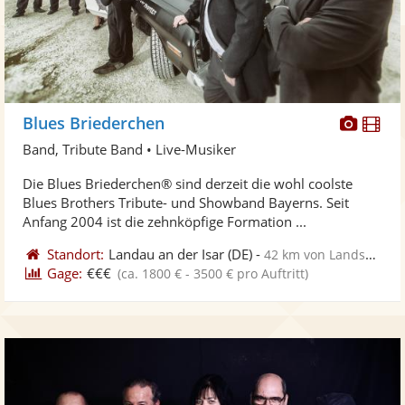
Diese
Di
Blues Briederchen
Künst
Kü
Band, Tribute Band • Live-Musiker
stellt
ste
Die Blues Briederchen® sind derzeit die wohl coolste
Fotos
Vi
Blues Brothers Tribute- und Showband Bayerns. Seit
bereit
ber
Anfang 2004 ist die zehnköpfige Formation ...
Standort:
Landau an der Isar
(DE)
-
42 km von Landshut
Gage:
€€€
(ca. 1800 € - 3500 € pro Auftritt)