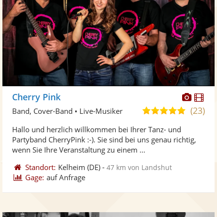
Diese
Di
Cherry Pink
Künst
Kü
(23)
5,0
Band, Cover-Band • Live-Musiker
stellt
ste
von
Hallo und herzlich willkommen bei Ihrer Tanz- und
Fotos
Vi
5
Partyband CherryPink :-). Sie sind bei uns genau richtig,
bereit
ber
Sternen
wenn Sie Ihre Veranstaltung zu einem ...
Standort:
Kelheim
(DE)
-
47 km von Landshut
Gage:
auf Anfrage