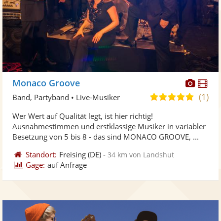
Diese
Di
Monaco Groove
Künst
Kü
(1)
5,0
Band, Partyband • Live-Musiker
stellt
ste
von
Wer Wert auf Qualität legt, ist hier richtig!
Fotos
Vi
5
Ausnahmestimmen und erstklassige Musiker in variabler
bereit
ber
Sternen
Besetzung von 5 bis 8 - das sind MONACO GROOVE, ...
Standort:
Freising
(DE)
-
34 km von Landshut
Gage:
auf Anfrage