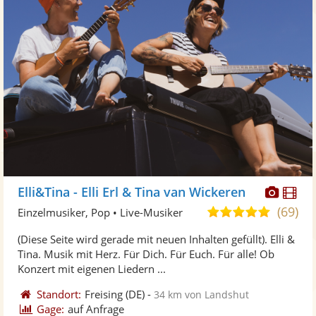
Diese
Di
Elli&Tina - Elli Erl & Tina van Wickeren
Künst
Kü
(69)
5,0
Einzelmusiker, Pop • Live-Musiker
stellt
ste
von
(Diese Seite wird gerade mit neuen Inhalten gefüllt). Elli &
Fotos
Vi
5
Tina. Musik mit Herz. Für Dich. Für Euch. Für alle! Ob
bereit
ber
Sternen
Konzert mit eigenen Liedern ...
Standort:
Freising
(DE)
-
34 km von Landshut
Gage:
auf Anfrage