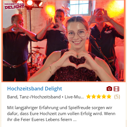
Diese
Di
Hochzeitsband Delight
Künst
Kü
(5)
4,9
Band, Tanz-/Hochzeitsband • Live-Musiker
stellt
ste
von
Mit langjähriger Erfahrung und Spielfreude sorgen wir
Fotos
Vi
5
dafür, dass Eure Hochzeit zum vollen Erfolg wird. Wenn
bereit
ber
Sternen
ihr die Feier Eueres Lebens feiern ...