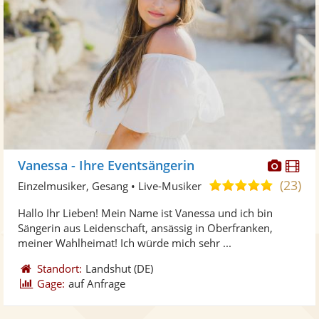
Diese
Di
Vanessa - Ihre Eventsängerin
Künst
Kü
(23)
5,0
Einzelmusiker, Gesang • Live-Musiker
stellt
ste
von
Hallo Ihr Lieben! Mein Name ist Vanessa und ich bin
Fotos
Vi
5
Sängerin aus Leidenschaft, ansässig in Oberfranken,
bereit
ber
Sternen
meiner Wahlheimat! Ich würde mich sehr ...
Standort:
Landshut
(DE)
Gage:
auf Anfrage