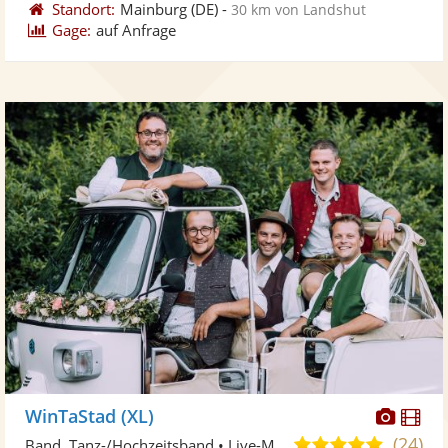
Standort:
Mainburg
(DE)
-
30 km von Landshut
Gage:
auf Anfrage
Diese
Di
WinTaStad (XL)
Künst
Kü
(24)
5,0
Band, Tanz-/Hochzeitsband • Live-Musiker