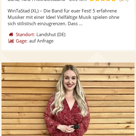
stellt
ste
von
WinTaStad (XL) – Die Band für euer Fest! 5 erfahrene
Fotos
Vi
5
Musiker mit einer Idee! Vielfältige Musik spielen ohne
bereit
ber
Sternen
sich stilistisch einzugrenzen. Dass ...
Standort:
Landshut
(DE)
Gage:
auf Anfrage