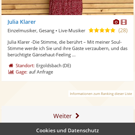
Diese
Di
Julia Klarer
Künst
Kü
(28)
5,0
Einzelmusiker, Gesang • Live-Musiker
stellt
ste
von
Julia Klarer -Die Stimme, die berührt – Mit meiner Soul-
Fotos
Vi
5
Stimme werde ich Sie und ihre Gäste verzaubern, und das
bereit
ber
Sternen
berüchtigte Gänsehaut-Feeling ...
Standort:
Ergoldsbach
(DE)
Gage:
auf Anfrage
Informationen zum Ranking dieser Liste
Weiter
Cookies und Datenschutz