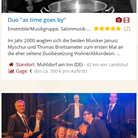
Diese
Di
Duo "as time goes by"
Künst
Kü
(2)
5,0
Ensemble/Musikgruppe, Salonmusik-Ensemble • Live-Musiker
stellt
ste
von
Im Jahr 2000 wagten sich die beiden Musiker Janusz
Fotos
Vi
5
Myschur und Thomas Breitsameter zum ersten Mal an
bereit
ber
Sternen
die eher seltene Duobesetzung Violine/Akkordeon. ...
Standort:
Mühldorf am Inn
(DE)
-
42 km von Landshut
Gage:
€
(bis ca. 500 € pro Auftritt)