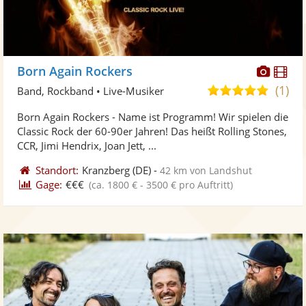
Diese
Di
Born Again Rockers
Künst
Kü
(1)
5,0
Band, Rockband • Live-Musiker
stellt
ste
von
Born Again Rockers - Name ist Programm! Wir spielen die
Fotos
Vi
5
Classic Rock der 60-90er Jahren! Das heißt Rolling Stones,
bereit
ber
Sternen
CCR, Jimi Hendrix, Joan Jett, ...
Standort:
Kranzberg
(DE)
-
42 km von Landshut
Gage:
€€€
(ca. 1800 € - 3500 € pro Auftritt)