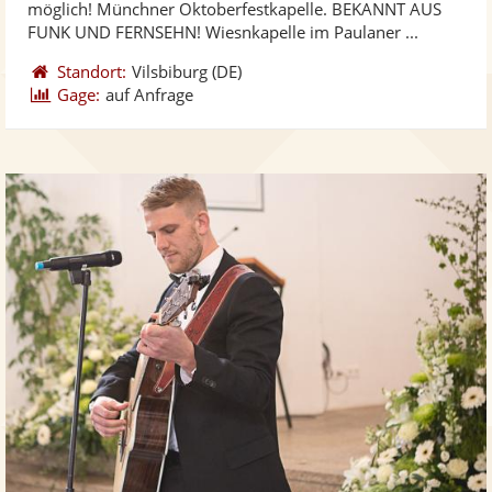
möglich! Münchner Oktoberfestkapelle. BEKANNT AUS
bereit
ber
Sternen
FUNK UND FERNSEHN! Wiesnkapelle im Paulaner ...
Standort:
Vilsbiburg
(DE)
Gage:
auf Anfrage