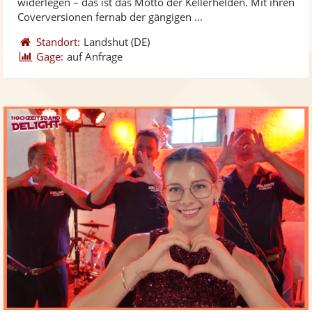
widerlegen – das ist das Motto der Kellerhelden. Mit ihren
bereit
ber
Sternen
Coverversionen fernab der gängigen ...
Standort:
Landshut
(DE)
Gage:
auf Anfrage