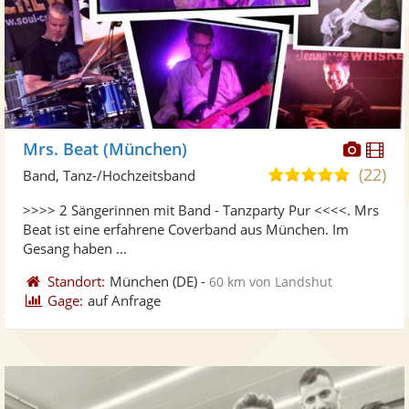
Diese
Di
Mrs. Beat (München)
Künst
Kü
(22)
4,9
Band, Tanz-/Hochzeitsband
stellt
ste
von
>>>> 2 Sängerinnen mit Band - Tanzparty Pur <<<<. Mrs
Fotos
Vi
5
Beat ist eine erfahrene Coverband aus München. Im
bereit
ber
Sternen
Gesang haben ...
Standort:
München
(DE)
-
60 km von Landshut
Gage:
auf Anfrage