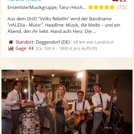
Künst
Kü
(15)
5,0
Ensemble/Musikgruppe, Tanz-/Hochzeitsband
stellt
ste
von
Aus dem DUO "Volks Rebelln" wird der Bandname
Fotos
Vi
5
"nALEXa - Music". Headline: Musik, die bleibt – und ein
bereit
ber
Sternen
Abend, den ihr liebt. Hand aufs Herz: Die ...
Standort:
Deggendorf
(DE)
-
68 km von Landshut
Gage:
€€
(ca. 500 € - 1800 € pro Auftritt)