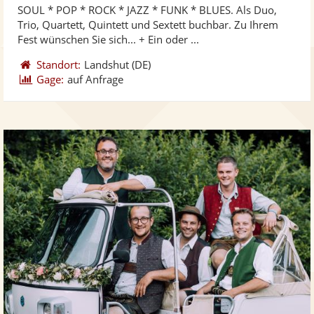
SOUL * POP * ROCK * JAZZ * FUNK * BLUES. Als Duo,
Fotos
Vi
5
Trio, Quartett, Quintett und Sextett buchbar. Zu Ihrem
bereit
ber
Sternen
Fest wünschen Sie sich... + Ein oder ...
Standort:
Landshut
(DE)
Gage:
auf Anfrage