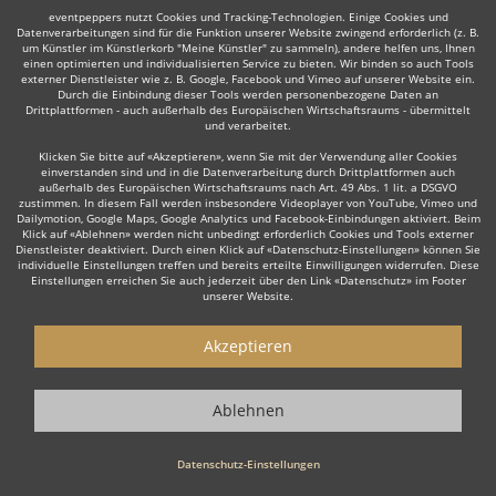
eventpeppers nutzt Cookies und Tracking-Technologien. Einige Cookies und
Datenverarbeitungen sind für die Funktion unserer Website zwingend erforderlich (z. B.
um Künstler im Künstlerkorb "Meine Künstler" zu sammeln), andere helfen uns, Ihnen
einen optimierten und individualisierten Service zu bieten. Wir binden so auch Tools
externer Dienstleister wie z. B. Google, Facebook und Vimeo auf unserer Website ein.
Durch die Einbindung dieser Tools werden personenbezogene Daten an
Auch interessant:
Drittplattformen - auch außerhalb des Europäischen Wirtschaftsraums - übermittelt
und verarbeitet.
Klicken Sie bitte auf «Akzeptieren», wenn Sie mit der Verwendung aller Cookies
einverstanden sind und in die Datenverarbeitung durch Drittplattformen auch
Rock
Top 40
Alternative Band
Schlager- & Oldies
außerhalb des Europäischen Wirtschaftsraums nach Art. 49 Abs. 1 lit. a DSGVO
zustimmen. In diesem Fall werden insbesondere Videoplayer von YouTube, Vimeo und
Dailymotion, Google Maps, Google Analytics und Facebook-Einbindungen aktiviert. Beim
Klick auf «Ablehnen» werden nicht unbedingt erforderlich Cookies und Tools externer
Dienstleister deaktiviert. Durch einen Klick auf «Datenschutz-Einstellungen» können Sie
individuelle Einstellungen treffen und bereits erteilte Einwilligungen widerrufen. Diese
Einstellungen erreichen Sie auch jederzeit über den Link «Datenschutz» im Footer
unserer Website.
Wie funktioniert's?
Akzeptieren
1. Kostenlos anfragen
Starten Sie mit dem Button 'Kostenlos anfragen' eine Anfrage an die für
Ablehnen
Sie interessanten Bands - also z. B. bestimmte Tanzbands &
Showbands. Diesen Button finden Sie auf den jeweiligen Künstler-Profil-
Seiten der Musiker.
Datenschutz-Einstellungen