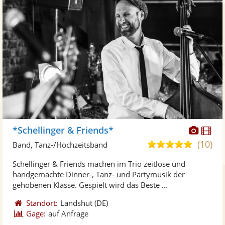
Diese
Di
*Schellinger & Friends*
Künst
Kü
(10)
5,0
Band, Tanz-/Hochzeitsband
stellt
ste
von
Schellinger & Friends machen im Trio zeitlose und
Fotos
Vi
5
handgemachte Dinner-, Tanz- und Partymusik der
bereit
ber
Sternen
gehobenen Klasse. Gespielt wird das Beste ...
Standort:
Landshut
(DE)
Gage:
auf Anfrage