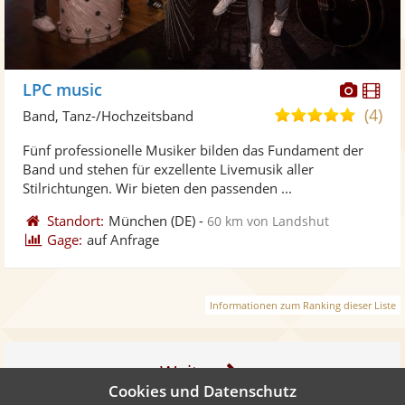
Diese
Di
LPC music
Künst
Kü
(4)
5,0
Band, Tanz-/Hochzeitsband
stellt
ste
von
Fünf professionelle Musiker bilden das Fundament der
Fotos
Vi
5
Band und stehen für exzellente Livemusik aller
bereit
ber
Sternen
Stilrichtungen. Wir bieten den passenden ...
Standort:
München
(DE)
-
60 km von Landshut
Gage:
auf Anfrage
Informationen zum Ranking dieser Liste
Weiter
Cookies und Datenschutz