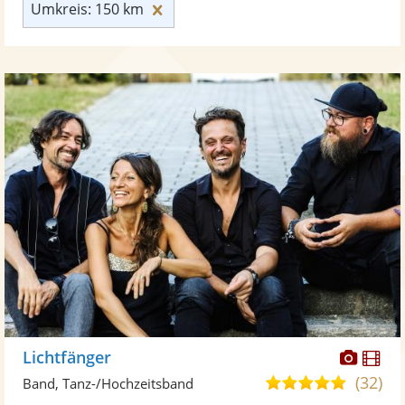
Umkreis: 150 km zurücksetzen
Umkreis: 150 km
Diese
Di
Lichtfänger
Künst
Kü
(32)
5,0
Band, Tanz-/Hochzeitsband
stellt
ste
von