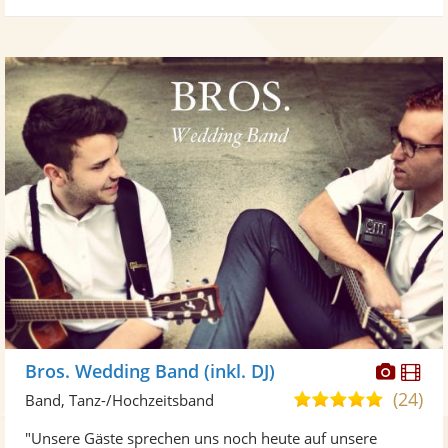
Diese
Di
Bros. Wedding Band (inkl. DJ)
Künst
Kü
(24)
5,0
Band, Tanz-/Hochzeitsband
stellt
ste
von
"Unsere Gäste sprechen uns noch heute auf unsere
Fotos
Vi