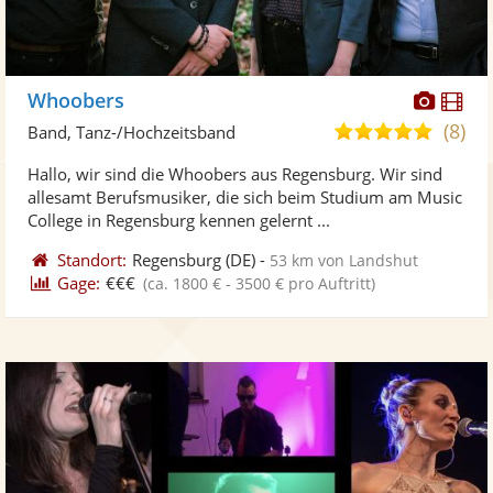
Diese
Di
Whoobers
Künst
Kü
(8)
5,0
Band, Tanz-/Hochzeitsband
stellt
ste
von
Hallo, wir sind die Whoobers aus Regensburg. Wir sind
Fotos
Vi
5
allesamt Berufsmusiker, die sich beim Studium am Music
bereit
ber
Sternen
College in Regensburg kennen gelernt ...
Standort:
Regensburg
(DE)
-
53 km von Landshut
Gage:
€€€
(ca. 1800 € - 3500 € pro Auftritt)