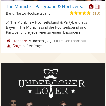
Diese
Di
The Munichs - Partyband & Hochzeitsband
Künst
Kü
(13)
5,0
Band, Tanz-/Hochzeitsband
stellt
ste
von
🎶 The Munichs – Hochzeitsband & Partyband aus
Fotos
Vi
5
Bayern. The Munichs sind die Hochzeitsband und
bereit
ber
Sternen
Partyband, die jede Feier zu einem besonderen ...
Standort:
München
(DE)
-
60 km von Landshut
Gage:
auf Anfrage