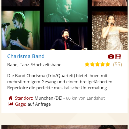
Diese
Di
Charisma Band
Künst
Kü
(55)
5,0
Band, Tanz-/Hochzeitsband
stellt
ste
von
Die Band Charisma (Trio/Quartett) bietet Ihnen mit
Fotos
Vi
5
mehrstimmigem Gesang und einem breitgefächerten
bereit
ber
Sternen
Repertoire die perfekte musikalische Untermalung ...
Standort:
München
(DE)
-
60 km von Landshut
Gage:
auf Anfrage