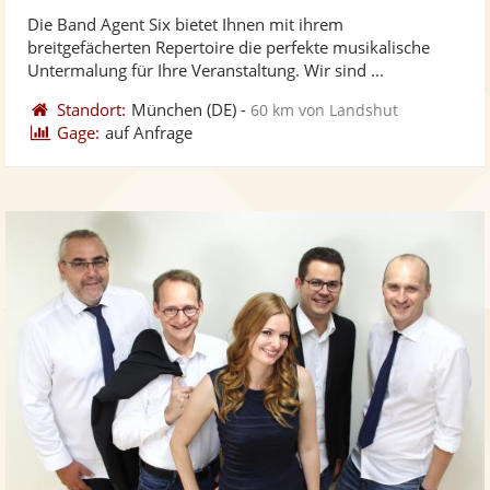
stellt
ste
von
Die Band Agent Six bietet Ihnen mit ihrem
Fotos
Vi
5
breitgefächerten Repertoire die perfekte musikalische
bereit
ber
Sternen
Untermalung für Ihre Veranstaltung. Wir sind ...
Standort:
München
(DE)
-
60 km von Landshut
Gage:
auf Anfrage