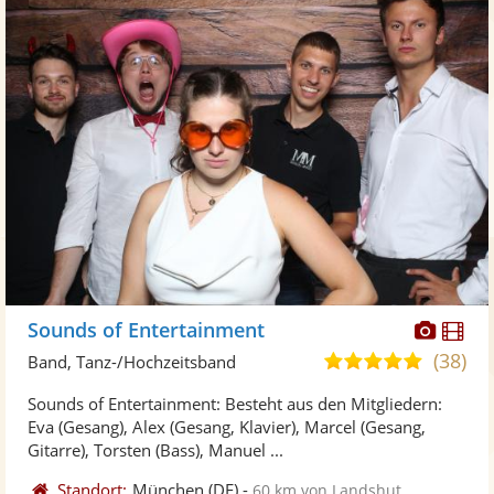
Diese
Di
Sounds of Entertainment
Künst
Kü
(38)
5,0
Band, Tanz-/Hochzeitsband
stellt
ste
von
Sounds of Entertainment: Besteht aus den Mitgliedern:
Fotos
Vi
5
Eva (Gesang), Alex (Gesang, Klavier), Marcel (Gesang,
bereit
ber
Sternen
Gitarre), Torsten (Bass), Manuel ...
Standort:
München
(DE)
-
60 km von Landshut