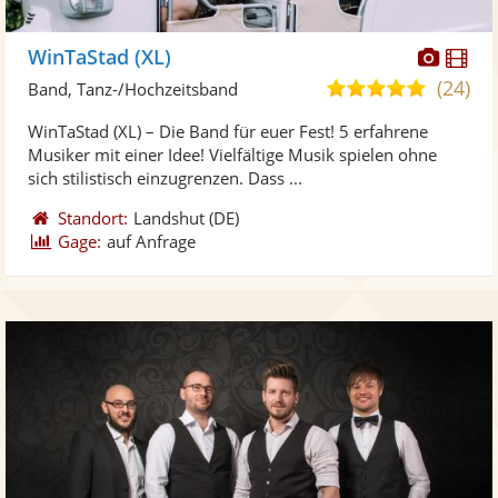
Diese
Di
WinTaStad (XL)
Künst
Kü
(24)
5,0
Band, Tanz-/Hochzeitsband
stellt
ste
von
WinTaStad (XL) – Die Band für euer Fest! 5 erfahrene
Fotos
Vi
5
Musiker mit einer Idee! Vielfältige Musik spielen ohne
bereit
ber
Sternen
sich stilistisch einzugrenzen. Dass ...
Standort:
Landshut
(DE)
Gage:
auf Anfrage