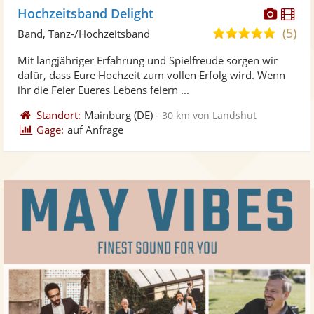
Diese
Di
Hochzeitsband Delight
Künst
Kü
(5)
4,9
Band, Tanz-/Hochzeitsband
stellt
ste
von
Mit langjähriger Erfahrung und Spielfreude sorgen wir
Fotos
Vi
5
dafür, dass Eure Hochzeit zum vollen Erfolg wird. Wenn
bereit
ber
Sternen
ihr die Feier Eueres Lebens feiern ...
Standort:
Mainburg
(DE)
-
30 km von Landshut
Gage:
auf Anfrage