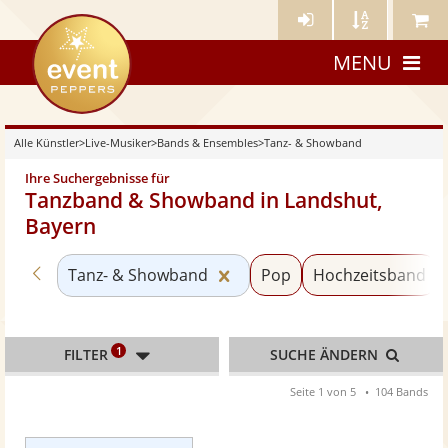
Künstler-
Künstler
Meine
eventpeppers
Login
A-
Künstle
MENU
Z
Alle Künstler
>
Live-Musiker
>
Bands & Ensembles
>
Tanz- & Showband
Ihre Suchergebnisse für
Tanzband & Showband in Landshut,
Bayern
Zurück zu «Bands & Ensembles»
Kategorie «Tanz- & Showba
Tanz- & Showband
Pop
Hochzeitsband
1
FILTER
SUCHE ÄNDERN
Seite 1 von 5
104 Bands