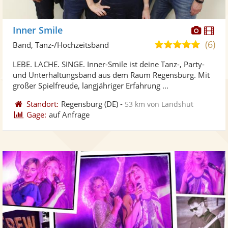
Diese
Di
Inner Smile
Künst
Kü
(6)
4,9
Band, Tanz-/Hochzeitsband
stellt
ste
von
LEBE. LACHE. SINGE. Inner-Smile ist deine Tanz-, Party-
Fotos
Vi
5
und Unterhaltungsband aus dem Raum Regensburg. Mit
bereit
ber
Sternen
großer Spielfreude, langjähriger Erfahrung ...
Standort:
Regensburg
(DE)
-
53 km von Landshut
Gage:
auf Anfrage