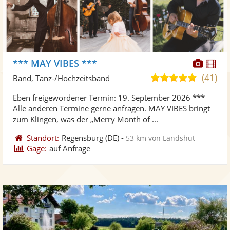
Diese
Di
*** MAY VIBES ***
Künst
Kü
(41)
5,0
Band, Tanz-/Hochzeitsband
stellt
ste
von
Eben freigewordener Termin: 19. September 2026 ***
Fotos
Vi
5
Alle anderen Termine gerne anfragen. MAY VIBES bringt
bereit
ber
Sternen
zum Klingen, was der „Merry Month of ...
Standort:
Regensburg
(DE)
-
53 km von Landshut
Gage:
auf Anfrage