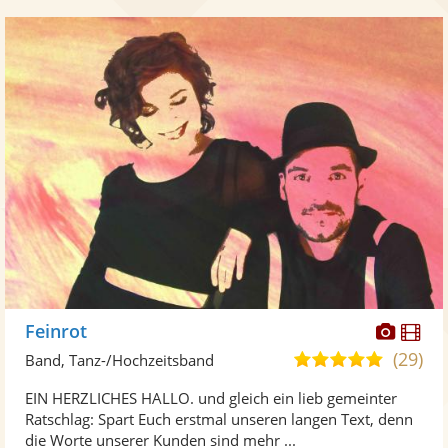
Diese
Di
Feinrot
Künst
Kü
(29)
5,0
Band, Tanz-/Hochzeitsband
stellt
ste
von
EIN HERZLICHES HALLO. und gleich ein lieb gemeinter
Fotos
Vi
5
Ratschlag: Spart Euch erstmal unseren langen Text, denn
bereit
ber
Sternen
die Worte unserer Kunden sind mehr ...