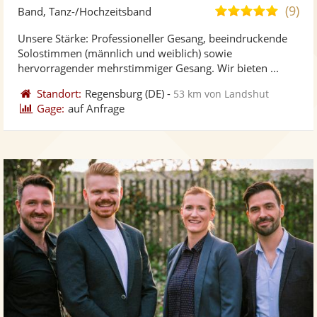
Künst
Kü
(9)
4,9
Band, Tanz-/Hochzeitsband
stellt
ste
von
Unsere Stärke: Professioneller Gesang, beeindruckende
Fotos
Vi
5
Solostimmen (männlich und weiblich) sowie
bereit
ber
Sternen
hervorragender mehrstimmiger Gesang. Wir bieten ...
Standort:
Regensburg
(DE)
-
53 km von Landshut
Gage:
auf Anfrage