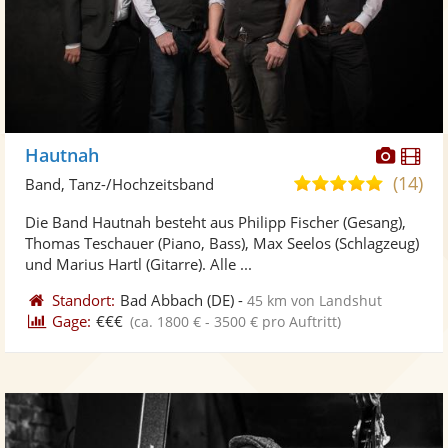
Diese
Di
Hautnah
Künst
Kü
(14)
5,0
Band, Tanz-/Hochzeitsband
stellt
ste
von
Die Band Hautnah besteht aus Philipp Fischer (Gesang),
Fotos
Vi
5
Thomas Teschauer (Piano, Bass), Max Seelos (Schlagzeug)
bereit
ber
Sternen
und Marius Hartl (Gitarre). Alle ...
Standort:
Bad Abbach
(DE)
-
45 km von Landshut
Gage:
€€€
(ca. 1800 € - 3500 € pro Auftritt)