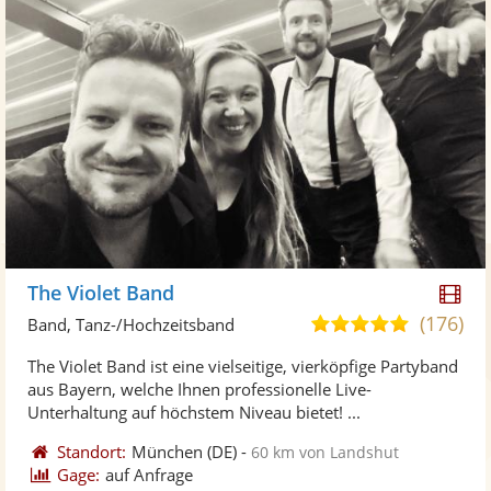
Di
The Violet Band
Kü
(176)
5,0
Band, Tanz-/Hochzeitsband
ste
von
The Violet Band ist eine vielseitige, vierköpfige Partyband
Vi
5
aus Bayern, welche Ihnen professionelle Live-
ber
Sternen
Unterhaltung auf höchstem Niveau bietet! ...
Standort:
München
(DE)
-
60 km von Landshut
Gage:
auf Anfrage