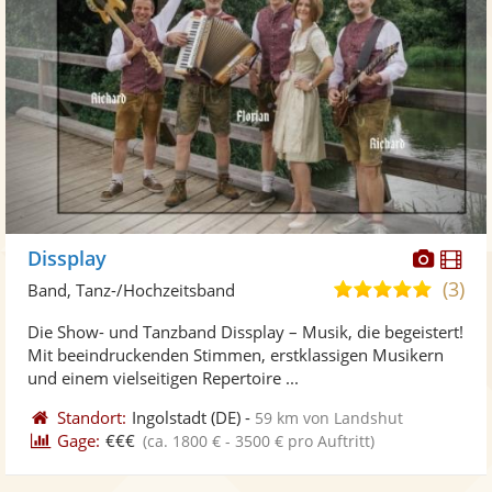
Diese
Di
Dissplay
Künst
Kü
(3)
5,0
Band, Tanz-/Hochzeitsband
stellt
ste
von
Die Show- und Tanzband Dissplay – Musik, die begeistert!
Fotos
Vi
5
Mit beeindruckenden Stimmen, erstklassigen Musikern
bereit
ber
Sternen
und einem vielseitigen Repertoire ...
Standort:
Ingolstadt
(DE)
-
59 km von Landshut
Gage:
€€€
(ca. 1800 € - 3500 € pro Auftritt)