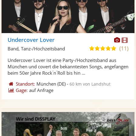
Diese
Di
Undercover Lover
Künst
Kü
(11)
5,0
Band, Tanz-/Hochzeitsband
stellt
ste
von
Undercover Lover ist eine Party-/Hochzeitsband aus
Fotos
Vi
5
München und covert die bekanntesten Songs, angefangen
bereit
ber
Sternen
beim 50er Jahre Rock ́n ́Roll bis hin ...
Standort:
München
(DE)
-
60 km von Landshut
Gage:
auf Anfrage