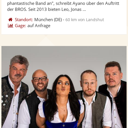
5
phantastische Band an", schreibt Ayano über den Auftritt
bereit
ber
Sternen
der BROS. Seit 2013 bieten Leo, Jonas ...
Standort:
München
(DE)
-
60 km von Landshut
Gage:
auf Anfrage