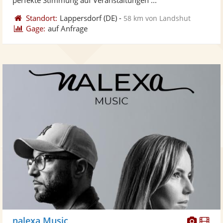
Standort:
Lappersdorf
(DE)
-
58 km von Landshut
Gage:
auf Anfrage
Diese
Di
nalexa Music