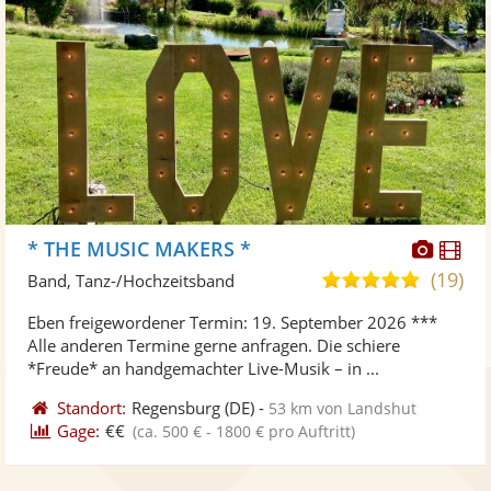
Diese
Di
* THE MUSIC MAKERS *
Künst
Kü
(19)
5,0
Band, Tanz-/Hochzeitsband
stellt
ste
von
Eben freigewordener Termin: 19. September 2026 ***
Fotos
Vi
5
Alle anderen Termine gerne anfragen. Die schiere
bereit
ber
Sternen
*Freude* an handgemachter Live-Musik – in ...
Standort:
Regensburg
(DE)
-
53 km von Landshut
Gage:
€€
(ca. 500 € - 1800 € pro Auftritt)