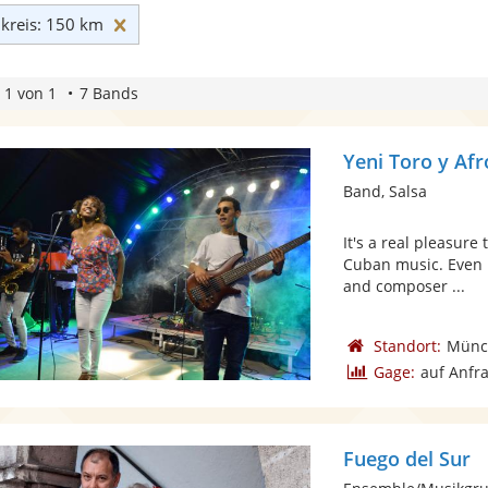
Umkreis: 150 km zurücksetzen
reis: 150 km
 1 von 1
7 Bands
Yeni Toro y Af
Band, Salsa
It's a real pleasur
Cuban music. Even 
and composer ...
Standort:
Münc
Gage:
auf Anfr
Fuego del Sur