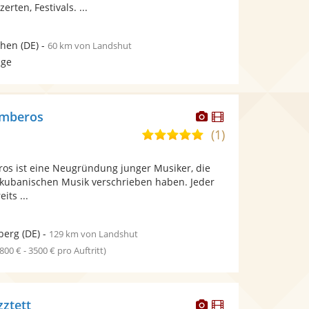
erten, Festivals. ...
hen
(DE)
-
60 km von Landshut
age
Dieser
Dieser
imberos
Künstler
Künstler
(1)
5,0
stellt
stellt
von
Fotos
Videos
os ist eine Neugründung junger Musiker, die
5
bereit.
bereit.
kubanischen Musik verschrieben haben. Jeder
Sternen
its ...
berg
(DE)
-
129 km von Landshut
1800 € - 3500 € pro Auftritt)
Dieser
Dieser
zztett