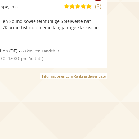
Künstler
Künstler
(5)
5,0
ppe, Jazz
stellt
stellt
von
Fotos
Videos
llen Sound sowie feinfühlige Spielweise hat
5
bereit.
bereit.
t/Klarinettist durch eine langjährige klassische
Sternen
hen
(DE)
-
60 km von Landshut
0 € - 1800 € pro Auftritt)
Informationen zum Ranking dieser Liste