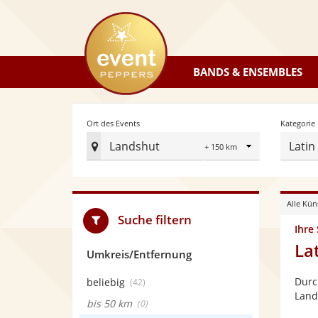
eventpeppers
BANDS & ENSEMBLES
Radius
Ort des Events
Kategorie
Landshut
Latin
Ort
des
Events
Alle Kün
festlegen
Suche filtern
Ihre
La
Umkreis/Entfernung
Durc
beliebig
(42)
Land
bis 50 km
(0)