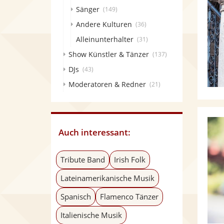
Sänger
(149)
Andere Kulturen
(36)
Alleinunterhalter
(31)
Show Künstler & Tänzer
(137)
DJs
(43)
Moderatoren & Redner
(21)
Auch interessant:
Tribute Band
Irish Folk
Lateinamerikanische Musik
Spanisch
Flamenco Tänzer
Italienische Musik