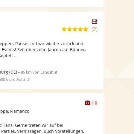
Dieser
Künstler
(2)
5,0
stellt
von
Videos
eppers-Pause sind wir wieder zurück und
5
bereit.
e Events! Seit über zehn Jahren auf Bühnen
Sternen
ptett ...
burg
(DE)
-
95 km von Landshut
 500 € pro Auftritt)
Dieser
Dieser
Künstler
Künstler
ppe, Flamenco
stellt
stellt
Fotos
Videos
 Tanz. Gerne treten wir auf bei
bereit.
bereit.
n Parties, Vernissagen, Buch Voratellungen,