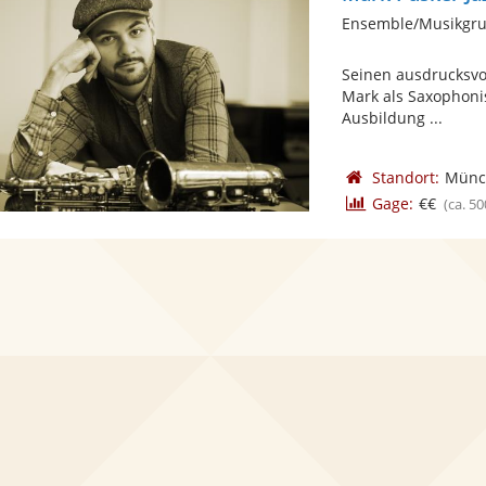
Ensemble/Musikgru
Seinen ausdrucksvo
Mark als Saxophonis
Ausbildung ...
Standort:
Münc
Gage:
€€
(ca. 50