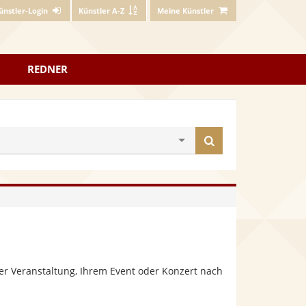
ünstler-Login
Künstler A-Z
Meine Künstler
REDNER
Künstler
finden
er Veranstaltung, Ihrem Event oder Konzert nach