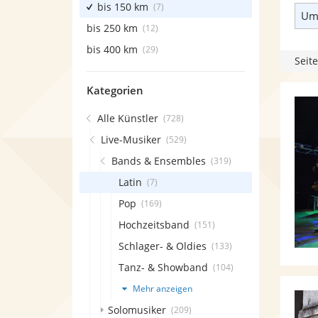
bis 150 km
(7)
Umk
bis 250 km
(12)
bis 400 km
(29)
Seite
Kategorien
Alle Künstler
(728)
Live-Musiker
(529)
Bands & Ensembles
(319)
Latin
(7)
Pop
(169)
Hochzeitsband
(151)
Schlager- & Oldies
(133)
Tanz- & Showband
(104)
Mehr anzeigen
Solomusiker
(209)