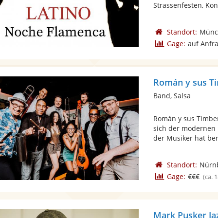
Strassenfesten, Konz
Standort:
Münc
Gage:
auf Anfr
Román y sus T
Band, Salsa
Román y sus Timber
sich der modernen 
der Musiker hat bere
Standort:
Nürn
Gage:
€€€
(ca. 
Mark Pusker Ja