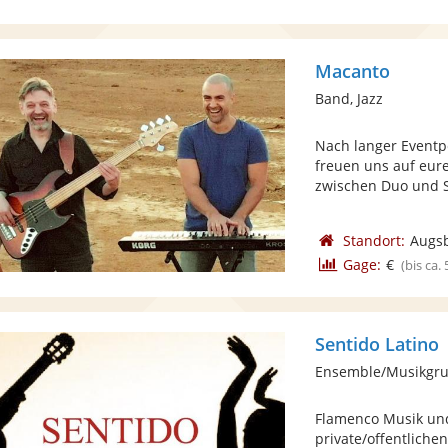
Macanto
Band, Jazz
Nach langer Eventp
freuen uns auf eur
zwischen Duo und Se
Standort:
Augs
Gage:
€
(bis ca.
Sentido Latino
Ensemble/Musikgru
Flamenco Musik und
private/offentliche