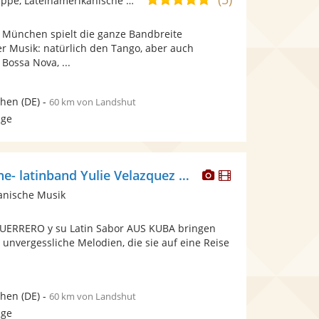
Ensemble/Musikgruppe, Lateinamerikanische Musik
stellt
stellt
von
Fotos
Videos
s München spielt die ganze Bandbreite
5
bereit.
bereit.
er Musik: natürlich den Tango, aber auch
Sternen
Bossa Nova, ...
hen
(DE)
-
60 km von Landshut
age
Dieser
Dieser
Salsa-Kubanische- latinband Yulie Velazquez G y Latin Sabor
Künstler
Künstler
anische Musik
stellt
stellt
Fotos
Videos
UERRERO y su Latin Sabor AUS KUBA bringen
bereit.
bereit.
unvergessliche Melodien, die sie auf eine Reise
hen
(DE)
-
60 km von Landshut
age