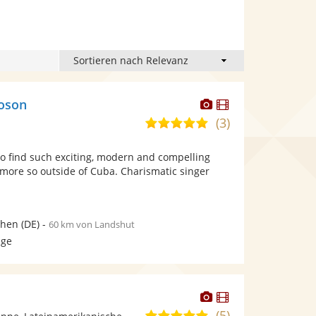
Dieser
Dieser
roson
Künstler
Künstler
(3)
5,0
stellt
stellt
von
Fotos
Videos
e to find such exciting, modern and compelling
5
bereit.
bereit.
more so outside of Cuba. Charismatic singer
Sternen
hen
(DE)
-
60 km von Landshut
age
Dieser
Dieser
Künstler
Künstler
(5)
4,9