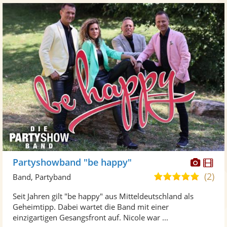
Diese
Di
Partyshowband "be happy"
Künst
Kü
(2)
5,0
Band, Partyband
stellt
ste
von
Seit Jahren gilt "be happy" aus Mitteldeutschland als
Fotos
Vi
5
Geheimtipp. Dabei wartet die Band mit einer
bereit
ber
Sternen
einzigartigen Gesangsfront auf. Nicole war ...