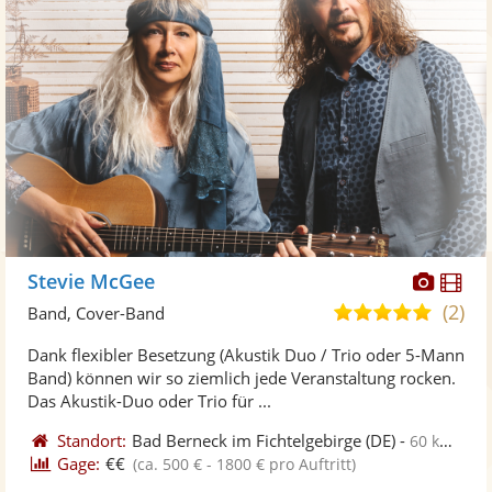
Diese
Di
Stevie McGee
Künst
Kü
(2)
5,0
Band, Cover-Band
stellt
ste
von
Dank flexibler Besetzung (Akustik Duo / Trio oder 5-Mann
Fotos
Vi
5
Band) können wir so ziemlich jede Veranstaltung rocken.
bereit
ber
Sternen
Das Akustik-Duo oder Trio für ...
Standort:
Bad Berneck im Fichtelgebirge
(DE)
-
60 km von Plauen
Gage:
€€
(ca. 500 € - 1800 € pro Auftritt)