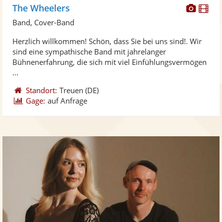
Diese
Di
The Wheelers
Künst
Kü
Band, Cover-Band
stellt
ste
Herzlich willkommen! Schön, dass Sie bei uns sind!​. Wir
Fotos
Vi
sind eine sympathische Band mit jahrelanger
bereit
ber
Bühnenerfahrung, die sich mit viel Einfühlungsvermögen
...
Standort:
Treuen
(DE)
Gage:
auf Anfrage