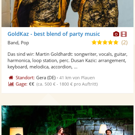
Diese
Di
GoldKaz - best blend of party music
Künst
Kü
(2)
5,0
Band, Pop
stellt
ste
von
Das sind wir: Martin Goldhardt: songwriter, vocals, guitar,
Fotos
Vi
5
harmonica, loop station, perc. Dusan Kazic: arrangement,
bereit
ber
Sternen
keyboard, melodica, accordion, ...
Standort:
Gera
(DE)
-
41 km von Plauen
Gage:
€€
(ca. 500 € - 1800 € pro Auftritt)