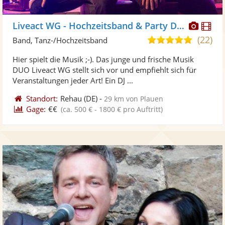
Diese
Di
Liveact WG - Hochzeitsband & Party Duo
Künst
Kü
(22)
5,0
Band, Tanz-/Hochzeitsband
stellt
ste
von
Hier spielt die Musik ;-). Das junge und frische Musik
Fotos
Vi
5
DUO Liveact WG stellt sich vor und empfiehlt sich für
bereit
ber
Sternen
Veranstaltungen jeder Art! Ein DJ ...
Standort:
Rehau
(DE)
-
29 km von Plauen
Gage:
€€
(ca. 500 € - 1800 € pro Auftritt)