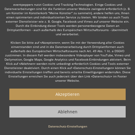
Weiter
eventpeppers nutzt Cookies und Tracking-Technologien. Einige Cookies und
Datenverarbeitungen sind für die Funktion unserer Website zwingend erforderlich (z. B.
um Künstler im Künstlerkorb "Meine Künstler" zu sammeln), andere helfen uns, Ihnen
einen optimierten und individualisierten Service zu bieten. Wir binden so auch Tools
externer Dienstleister wie z. B. Google, Facebook und Vimeo auf unserer Website ein.
Durch die Einbindung dieser Tools werden personenbezogene Daten an
Drittplattformen - auch außerhalb des Europäischen Wirtschaftsraums - übermittelt
und verarbeitet.
Auch interessant:
Klicken Sie bitte auf «Akzeptieren», wenn Sie mit der Verwendung aller Cookies
einverstanden sind und in die Datenverarbeitung durch Drittplattformen auch
außerhalb des Europäischen Wirtschaftsraums nach Art. 49 Abs. 1 lit. a DSGVO
zustimmen. In diesem Fall werden insbesondere Videoplayer von YouTube, Vimeo und
Dailymotion, Google Maps, Google Analytics und Facebook-Einbindungen aktiviert. Beim
Rock
Top 40
Alternative Band
Tanz- & Showband
Klick auf «Ablehnen» werden nicht unbedingt erforderlich Cookies und Tools externer
Dienstleister deaktiviert. Durch einen Klick auf «Datenschutz-Einstellungen» können Sie
individuelle Einstellungen treffen und bereits erteilte Einwilligungen widerrufen. Diese
Einstellungen erreichen Sie auch jederzeit über den Link «Datenschutz» im Footer
unserer Website.
Akzeptieren
Wie funktioniert's?
1. Kostenlos anfragen
Ablehnen
Starten Sie mit dem Button 'Kostenlos anfragen' eine Anfrage an die für
Sie interessanten Bands - also z. B. bestimmte Schlagerbands &
Datenschutz-Einstellungen
Oldiebands. Diesen Button finden Sie auf den jeweiligen Künstler-Profil-