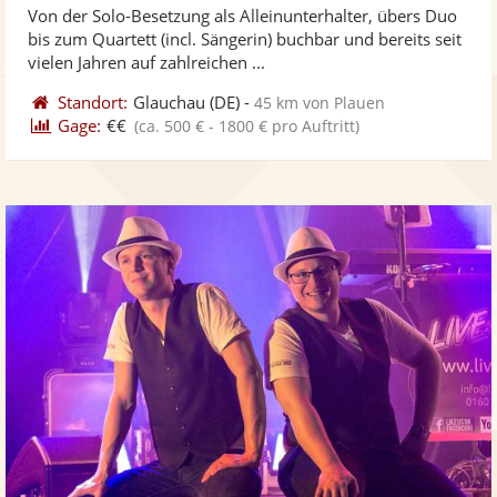
Von der Solo-Besetzung als Alleinunterhalter, übers Duo
Fotos
Vi
5
bis zum Quartett (incl. Sängerin) buchbar und bereits seit
bereit
ber
Sternen
vielen Jahren auf zahlreichen ...
Standort:
Glauchau
(DE)
-
45 km von Plauen
Gage:
€€
(ca. 500 € - 1800 € pro Auftritt)