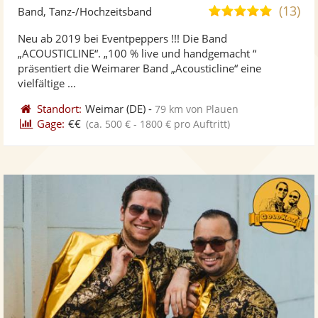
Künst
Kü
(13)
5,0
Band, Tanz-/Hochzeitsband
stellt
ste
von
Neu ab 2019 bei Eventpeppers !!! Die Band
Fotos
Vi
5
„ACOUSTICLINE“. „100 % live und handgemacht “
bereit
ber
Sternen
präsentiert die Weimarer Band „Acousticline“ eine
vielfältige ...
Standort:
Weimar
(DE)
-
79 km von Plauen
Gage:
€€
(ca. 500 € - 1800 € pro Auftritt)