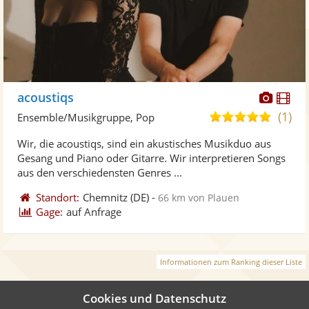
Diese
Di
acoustiqs
Künst
Kü
(1)
5,0
Ensemble/Musikgruppe, Pop
stellt
ste
von
Wir, die acoustiqs, sind ein akustisches Musikduo aus
Fotos
Vi
5
Gesang und Piano oder Gitarre. Wir interpretieren Songs
bereit
ber
Sternen
aus den verschiedensten Genres ...
Standort:
Chemnitz
(DE)
-
66 km von Plauen
Gage:
auf Anfrage
Informationen zum Ranking dieser Liste
Cookies und Datenschutz