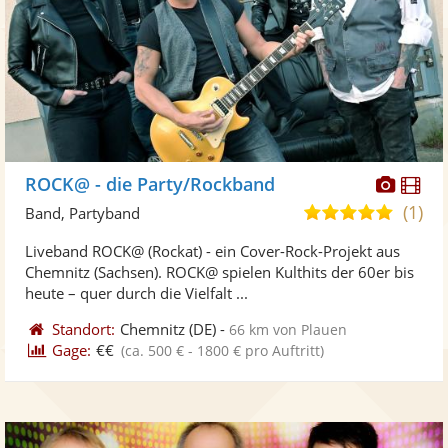
Diese
Di
ROCK@ - die Party/Rockband
Künst
Kü
(1)
5,0
Band, Partyband
stellt
ste
von
Liveband ROCK@ (Rockat) - ein Cover-Rock-Projekt aus
Fotos
Vi
5
Chemnitz (Sachsen). ROCK@ spielen Kulthits der 60er bis
bereit
ber
Sternen
heute – quer durch die Vielfalt ...
Standort:
Chemnitz
(DE)
-
66 km von Plauen
Gage:
€€
(ca. 500 € - 1800 € pro Auftritt)