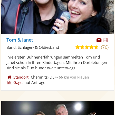
Diese
Di
Tom & Janet
Künst
Kü
(76)
5,0
Band, Schlager- & Oldiesband
stellt
ste
von
Ihre ersten Bühnenerfahrungen sammelten Tom und
Fotos
Vi
5
Janet schon in ihren Kindertagen. Mit ihren Darbietungen
bereit
ber
Sternen
sind sie als Duo bundesweit unterwegs. ...
Standort:
Chemnitz
(DE)
-
66 km von Plauen
Gage:
auf Anfrage