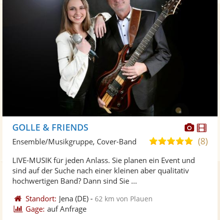
Diese
Di
GOLLE & FRIENDS
Künst
Kü
(8)
4,9
Ensemble/Musikgruppe, Cover-Band
stellt
ste
von
LIVE-MUSIK für jeden Anlass. Sie planen ein Event und
Fotos
Vi
5
sind auf der Suche nach einer kleinen aber qualitativ
bereit
ber
Sternen
hochwertigen Band? Dann sind Sie ...
Standort:
Jena
(DE)
-
62 km von Plauen
Gage:
auf Anfrage