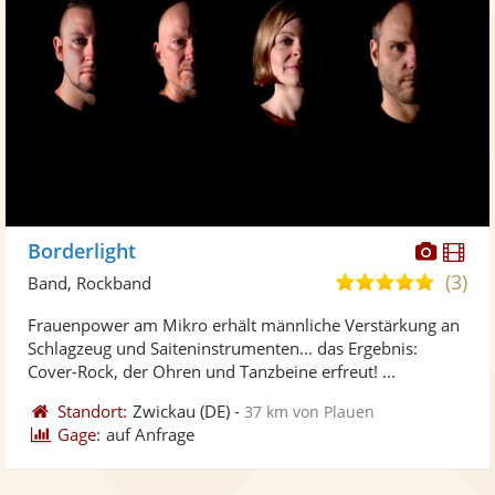
Diese
Di
Borderlight
Künst
Kü
(3)
5,0
Band, Rockband
stellt
ste
von
Frauenpower am Mikro erhält männliche Verstärkung an
Fotos
Vi
5
Schlagzeug und Saiteninstrumenten... das Ergebnis:
bereit
ber
Sternen
Cover-Rock, der Ohren und Tanzbeine erfreut! ...
Standort:
Zwickau
(DE)
-
37 km von Plauen
Gage:
auf Anfrage