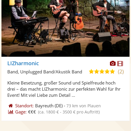
Diese
Di
LIZharmonic
Künst
Kü
(2)
5,0
Band, Unplugged Band/Akustik Band
stellt
ste
von
Kleine Besetzung, großer Sound und Spielfreude hoch
Fotos
Vi
5
drei – das macht LIZharmonic zur perfekten Wahl für Ihr
bereit
ber
Sternen
Event! Mit viel Liebe zum Detail ...
Standort:
Bayreuth
(DE)
-
73 km von Plauen
Gage:
€€€
(ca. 1800 € - 3500 € pro Auftritt)