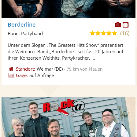
Diese
Di
Borderline
Künst
Kü
(16)
5,0
Band, Partyband
stellt
ste
von
Unter dem Slogan „The Greatest Hits Show“ präsentiert
Fotos
Vi
5
die Weimarer Band „Borderline“. seit fast 20 Jahren auf
bereit
ber
Sternen
ihren Konzerten Welthits, Partykracher, ...
Standort:
Weimar
(DE)
-
79 km von Plauen
Gage:
auf Anfrage