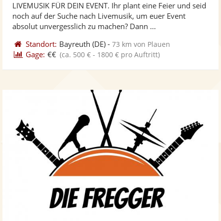
LIVEMUSIK FÜR DEIN EVENT. Ihr plant eine Feier und seid
Fotos
Vi
5
noch auf der Suche nach Livemusik, um euer Event
bereit
ber
Sternen
absolut unvergesslich zu machen? Dann ...
Standort:
Bayreuth
(DE)
-
73 km von Plauen
Gage:
€€
(ca. 500 € - 1800 € pro Auftritt)