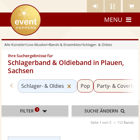
Künstler-
Künstler
Meine
eventpeppers
Login
A-
Künstle
MENU
Z
Alle Künstler
>
Live-Musiker
>
Bands & Ensembles
>
Schlager- & Oldies
Ihre Suchergebnisse für
Schlagerband & Oldieband in Plauen,
Sachsen
Zurück zu «Bands & Ensembles»
Kategorie «Schlager- & Oldi
Schlager- & Oldies
Pop
Party- & Coverba
1
FILTER
SUCHE ÄNDERN
Seite 1 von 5
112 Bands