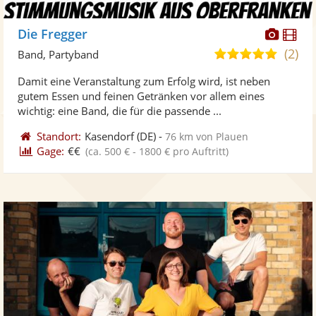
Diese
Di
Die Fregger
Künst
Kü
(2)
5,0
Band, Partyband
stellt
ste
von
Damit eine Veranstaltung zum Erfolg wird, ist neben
Fotos
Vi
5
gutem Essen und feinen Getränken vor allem eines
bereit
ber
Sternen
wichtig: eine Band, die für die passende ...
Standort:
Kasendorf
(DE)
-
76 km von Plauen
Gage:
€€
(ca. 500 € - 1800 € pro Auftritt)