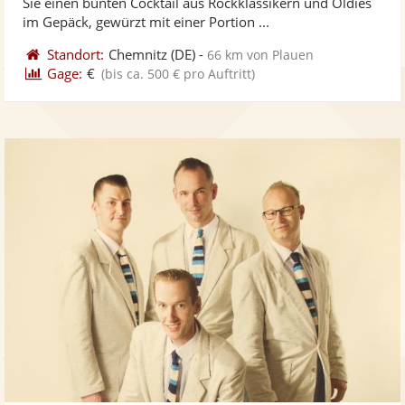
Sie einen bunten Cocktail aus Rockklassikern und Oldies
bereit
ber
Sternen
im Gepäck, gewürzt mit einer Portion ...
Standort:
Chemnitz
(DE)
-
66 km von Plauen
Gage:
€
(bis ca. 500 € pro Auftritt)