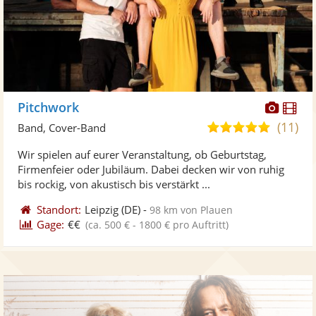
Diese
Di
Pitchwork
Künst
Kü
(11)
5,0
Band, Cover-Band
stellt
ste
von
Wir spielen auf eurer Veranstaltung, ob Geburtstag,
Fotos
Vi
5
Firmenfeier oder Jubiläum. Dabei decken wir von ruhig
bereit
ber
Sternen
bis rockig, von akustisch bis verstärkt ...
Standort:
Leipzig
(DE)
-
98 km von Plauen
Gage:
€€
(ca. 500 € - 1800 € pro Auftritt)