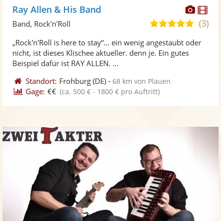
Diese
Di
Ray Allen & His Band
Künst
Kü
(3)
5,0
Band, Rock'n'Roll
stellt
ste
von
„Rock'n'Roll is here to stay“… ein wenig angestaubt oder
Fotos
Vi
5
nicht, ist dieses Klischee aktueller. denn je. Ein gutes
bereit
ber
Sternen
Beispiel dafür ist RAY ALLEN. ...
Standort:
Frohburg
(DE)
-
68 km von Plauen
Gage:
€€
(ca. 500 € - 1800 € pro Auftritt)