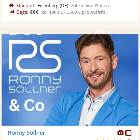
Standort:
Eisenberg
(DE)
-
54 km von Plauen
Gage:
€€€
(ca. 1800 € - 3500 € pro Auftritt)
Diese
Di
Ronny Söllner
Künst
Kü