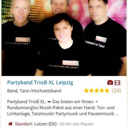
Diese
Di
Partyband TrioB XL Leipzig
Künst
Kü
(24)
5,0
Band, Tanz-/Hochzeitsband
stellt
ste
von
Partyband TrioB XL. ➥ Das bieten wir Ihnen: ⭐
Fotos
Vi
5
Rundumsorglos Musik-Paket aus einer Hand. Ton- und
bereit
ber
Sternen
Lichtanlage, Tanzmusik/ Partymusik und Pausenmusik ...
Standort:
Lützen
(DE)
-
83 km von Plauen