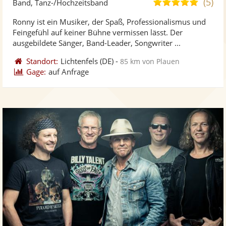
(5)
5,0
Band, Tanz-/Hochzeitsband
stellt
ste
von
Ronny ist ein Musiker, der Spaß, Professionalismus und
Fotos
Vi
5
Feingefühl auf keiner Bühne vermissen lässt. Der
bereit
ber
Sternen
ausgebildete Sänger, Band-Leader, Songwriter ...
Standort:
Lichtenfels
(DE)
-
85 km von Plauen
Gage:
auf Anfrage