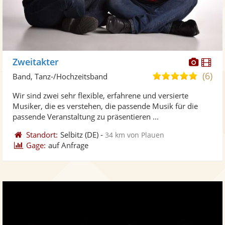
Diese
Di
Zweitakter
Künst
Kü
(6)
5,0
Band, Tanz-/Hochzeitsband
stellt
ste
von
Wir sind zwei sehr flexible, erfahrene und versierte
Fotos
Vi
5
Musiker, die es verstehen, die passende Musik für die
bereit
ber
Sternen
passende Veranstaltung zu präsentieren ...
Standort:
Selbitz
(DE)
-
34 km von Plauen
Gage:
auf Anfrage