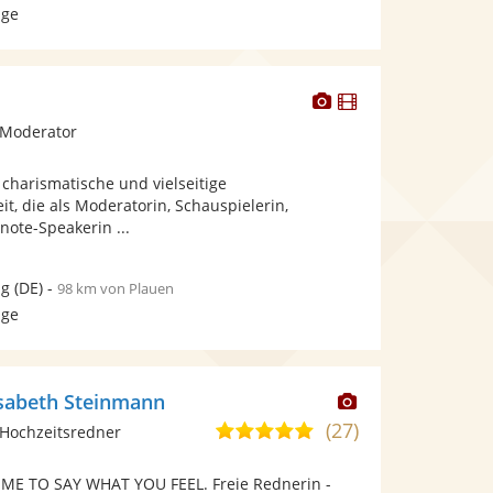
age
Dieser
Dieser
Künstler
Künstler
 Moderator
stellt
stellt
Fotos
Videos
e charismatische und vielseitige
bereit.
bereit.
t, die als Moderatorin, Schauspielerin,
ote-Speakerin ...
ig
(DE)
-
98 km von Plauen
age
Dieser
lisabeth Steinmann
Künstler
(27)
5,0
Hochzeitsredner
stellt
von
Fotos
TIME TO SAY WHAT YOU FEEL. Freie Rednerin -
5