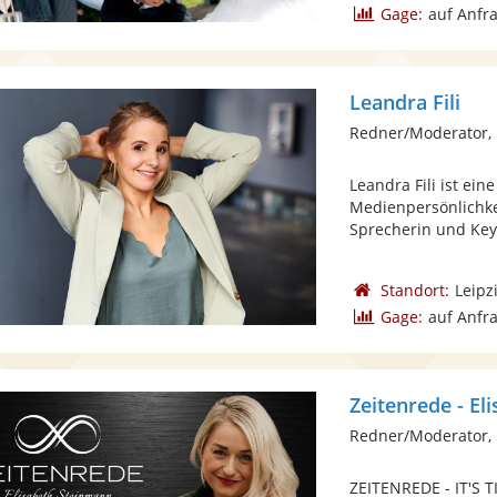
Gage:
auf Anfr
Leandra Fili
Redner/Moderator,
Leandra Fili ist ein
Medienpersönlichkei
Sprecherin und Keyn
Standort:
Leipz
Gage:
auf Anfr
Zeitenrede - E
Redner/Moderator, 
ZEITENREDE - IT'S 