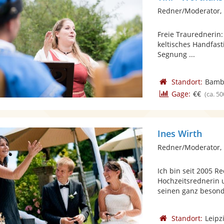
Redner/Moderator, 
Freie Traurednerin:
keltisches Handfast
Segnung ...
Standort:
Bamb
Gage:
€€
(ca. 50
Ines Wirth
Redner/Moderator, 
Ich bin seit 2005 R
Hochzeitsrednerin u
seinen ganz besond
Standort:
Leipz