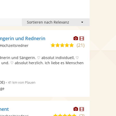
Dieser
Dieser
ängerin und Rednerin
Künstler
Künstler
(21)
5,0
Hochzeitsredner
stellt
stellt
von
Fotos
Videos
dnerin und Sängerin. ♡ absolut individuell, ♡
5
bereit.
bereit.
 und. ♡ absolut herzlich. Ich liebe es Menschen
Sternen
DE)
-
41 km von Plauen
age
Dieser
Dieser
ment
Künstler
Künstler
(2)
5,0