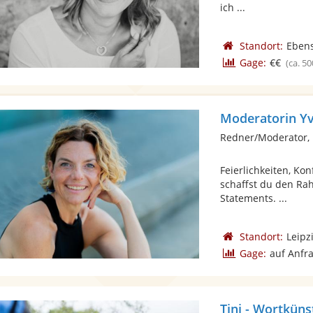
ich ...
Standort:
Ebens
Gage:
€€
(ca. 50
Moderatorin Y
Redner/Moderator,
Feierlichkeiten, Ko
schaffst du den Ra
Statements. ...
Standort:
Leipz
Gage:
auf Anfr
Tini - Wortküns