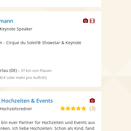
Dieser
Dieser
emann
Künstler
Künstler
 Keynote Speaker
stellt
stellt
Fotos
Videos
n - Cirque du Soleil® Showstar & Keynote
bereit.
bereit.
rlau
(DE)
-
37 km von Plauen
00 € oder mehr pro Auftritt)
Dieser
 Hochzeiten & Events
Künstler
(3)
5,0
Hochzeitsredner
stellt
von
Fotos
ch bin euer Partner für Hochzeiten und Events aus
5
bereit.
nken. Ich liebe Hochzeiten. Schon als Kind, fand
Sternen