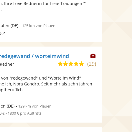
bereit.
. Ihre freie Rednerin für freie Trauungen *
Sternen
.
ofen
(DE)
-
125 km von Plauen
age
Dieser
 redegewand / worteimwind
Künstler
(29)
5,0
 Redner
stellt
von
Fotos
n von "redegewand" und "Worte im Wind"
5
bereit.
e ich, Nora Gondro. Seit mehr als zehn Jahren
Sternen
tberuflich ...
den
(DE)
-
129 km von Plauen
0 € - 1800 € pro Auftritt)