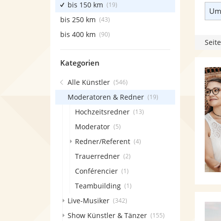
bis 150 km
(19)
Umk
bis 250 km
(43)
bis 400 km
(90)
Seite
Kategorien
Alle Künstler
(546)
Moderatoren & Redner
(19)
Hochzeitsredner
(13)
Moderator
(5)
Redner/Referent
(4)
Trauerredner
(2)
Conférencier
(1)
Teambuilding
(1)
Live-Musiker
(342)
Show Künstler & Tänzer
(155)