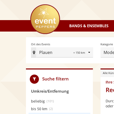
eventpeppers
BANDS & ENSEMBLES
Radius
Ort des Events
Kategorie
Plauen
Mode
Ort
des
Events
Alle Kün
festlegen
Suche filtern
Ihre
Re
Umkreis/Entfernung
Durc
beliebig
(101)
oder
bis 50 km
(2)