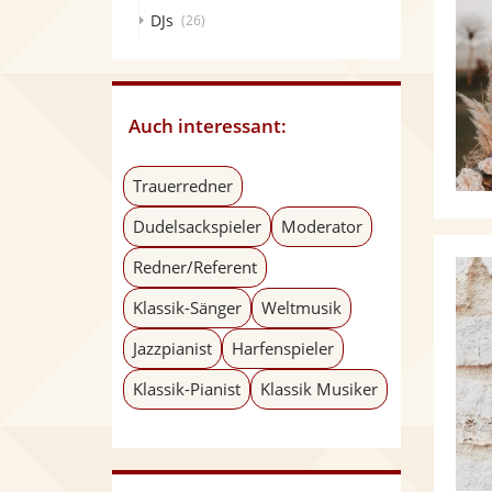
DJs
(26)
Auch interessant:
Trauerredner
Dudelsackspieler
Moderator
Redner/Referent
Klassik-Sänger
Weltmusik
Jazzpianist
Harfenspieler
Klassik-Pianist
Klassik Musiker