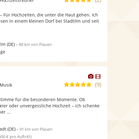
Hochzeitsredner
stellt
stellt
von
Fotos
Videos
 Für Hochzeiten, die unter die Haut gehen. Ich
5
bereit.
bereit.
sen in einem kleinen Dorf bei Stadtilm und seit
Sternen
ilm
(DE)
-
80 km von Plauen
age
Dieser
Dieser
Künstler
Künstler
(9)
4,9
 Musik
stellt
stellt
von
Fotos
Videos
 Stimme für die besonderen Momente. Ob
5
bereit.
bereit.
ier oder unvergessliche Hochzeit – ich schenke
Sternen
er ...
adt
(DE)
-
91 km von Plauen
 500 € pro Auftritt)