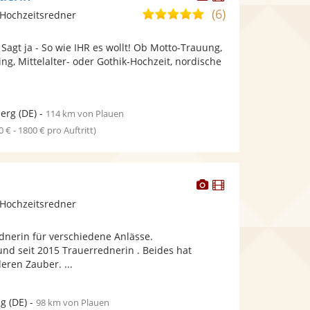
Künstler
Künstler
(6)
5,0
Hochzeitsredner
stellt
stellt
von
Fotos
Videos
 Sagt ja - So wie IHR es wollt! Ob Motto-Trauung,
5
bereit.
bereit.
ing, Mittelalter- oder Gothik-Hochzeit, nordische
Sternen
erg
(DE)
-
114 km von Plauen
0 € - 1800 € pro Auftritt)
Dieser
Dieser
Künstler
Künstler
Hochzeitsredner
stellt
stellt
Fotos
Videos
ednerin für verschiedene Anlässe.
bereit.
bereit.
nd seit 2015 Trauerrednerin . Beides hat
eren Zauber. ...
ig
(DE)
-
98 km von Plauen