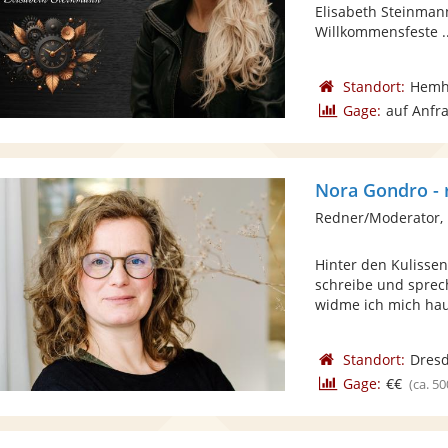
Elisabeth Steinmann
Willkommensfeste ..
Standort:
Hemh
Gage:
auf Anfr
Nora Gondro -
Redner/Moderator,
Hinter den Kulisse
schreibe und sprech
widme ich mich haup
Standort:
Dres
Gage:
€€
(ca. 50