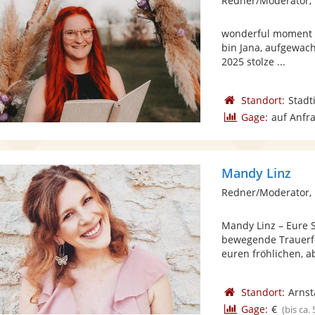
Redner/Moderator, 
wonderful moment –
bin Jana, aufgewach
2025 stolze ...
Standort:
Stadt
Gage:
auf Anfr
Mandy Linz
Redner/Moderator,
Mandy Linz – Eure
bewegende Trauerfe
euren fröhlichen, ab
Standort:
Arnst
Gage:
€
(bis ca.