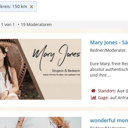
Umkreis: 150 km zurücksetzen
reis: 150 km
 1 von 1
19 Moderatoren
Mary Jones - S
Redner/Moderator, 
Eure Mary, freie Re
absolut authentisch
und ihre ...
Standort:
Aue
(
Gage:
auf Anfr
wonderful mo