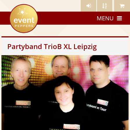
Künstler-
Künstler
Meine
eventpeppers
Login
A-
Künstle
MENU
Z
Partyband TrioB XL Leipzig