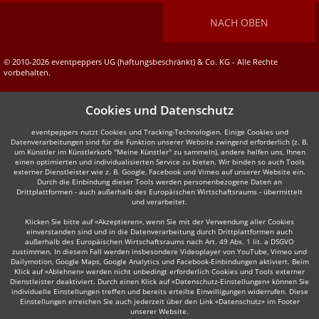
NACH OBEN
© 2010-2026 eventpeppers UG (haftungsbeschränkt) & Co. KG - Alle Rechte
vorbehalten.
Cookies und Datenschutz
eventpeppers nutzt Cookies und Tracking-Technologien. Einige Cookies und
Datenverarbeitungen sind für die Funktion unserer Website zwingend erforderlich (z. B.
um Künstler im Künstlerkorb "Meine Künstler" zu sammeln), andere helfen uns, Ihnen
einen optimierten und individualisierten Service zu bieten. Wir binden so auch Tools
externer Dienstleister wie z. B. Google, Facebook und Vimeo auf unserer Website ein.
Durch die Einbindung dieser Tools werden personenbezogene Daten an
Drittplattformen - auch außerhalb des Europäischen Wirtschaftsraums - übermittelt
und verarbeitet.
Klicken Sie bitte auf «Akzeptieren», wenn Sie mit der Verwendung aller Cookies
einverstanden sind und in die Datenverarbeitung durch Drittplattformen auch
außerhalb des Europäischen Wirtschaftsraums nach Art. 49 Abs. 1 lit. a DSGVO
zustimmen. In diesem Fall werden insbesondere Videoplayer von YouTube, Vimeo und
Dailymotion, Google Maps, Google Analytics und Facebook-Einbindungen aktiviert. Beim
Klick auf «Ablehnen» werden nicht unbedingt erforderlich Cookies und Tools externer
Dienstleister deaktiviert. Durch einen Klick auf «Datenschutz-Einstellungen» können Sie
individuelle Einstellungen treffen und bereits erteilte Einwilligungen widerrufen. Diese
Einstellungen erreichen Sie auch jederzeit über den Link «Datenschutz» im Footer
unserer Website.