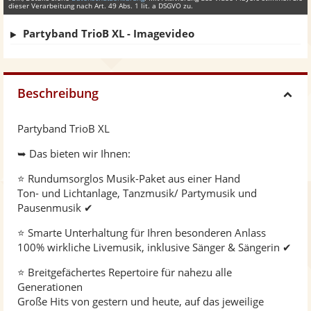
dieser Verarbeitung nach Art. 49 Abs. 1 lit. a DSGVO zu.
Partyband TrioB XL - Imagevideo
Beschreibung
H
Partyband TrioB XL
i
➥ Das bieten wir Ihnen:
d
⭐ Rundumsorglos Musik-Paket aus einer Hand
Ton- und Lichtanlage, Tanzmusik/ Partymusik und
Pausenmusik ✔
e
⭐ Smarte Unterhaltung für Ihren besonderen Anlass
100% wirkliche Livemusik, inklusive Sänger & Sängerin ✔
⭐ Breitgefächertes Repertoire für nahezu alle
Generationen
Große Hits von gestern und heute, auf das jeweilige