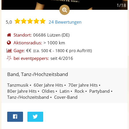
1/18
5,0
5,0
24 Bewertungen
von
5
Standort:
06686 Lützen
(DE)
Sternen
Aktionsradius:
> 1000 km
Gage:
€€
(ca. 500 € - 1800 € pro Auftritt)
bei eventpeppers:
seit 4/2016
Band, Tanz-/Hochzeitsband
Tanzmusik
60er Jahre Hits
70er Jahre Hits
80er Jahre Hits
Oldies
Latin
Rock
Partyband
Tanz-/Hochzeitsband
Cover-Band
Bei
Twittern