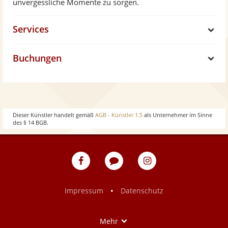
unvergessliche Momente zu sorgen.
Services
S
Buchungen
h
S
o
h
w
o
Dieser Künstler handelt gemäß
AGB - Künstler 1.5
als Unternehmer im Sinne
des § 14 BGB.
w
eventpeppers
Blog
eventpeppers
auf
auf
Facebook
Instagram
•
Impressum
Datenschutz
Show
Mehr