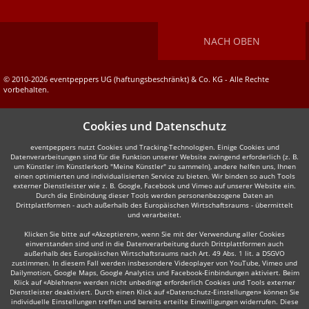
NACH OBEN
© 2010-2026 eventpeppers UG (haftungsbeschränkt) & Co. KG - Alle Rechte
vorbehalten.
Cookies und Datenschutz
eventpeppers nutzt Cookies und Tracking-Technologien. Einige Cookies und
Datenverarbeitungen sind für die Funktion unserer Website zwingend erforderlich (z. B.
um Künstler im Künstlerkorb "Meine Künstler" zu sammeln), andere helfen uns, Ihnen
einen optimierten und individualisierten Service zu bieten. Wir binden so auch Tools
externer Dienstleister wie z. B. Google, Facebook und Vimeo auf unserer Website ein.
Durch die Einbindung dieser Tools werden personenbezogene Daten an
Drittplattformen - auch außerhalb des Europäischen Wirtschaftsraums - übermittelt
und verarbeitet.
Klicken Sie bitte auf «Akzeptieren», wenn Sie mit der Verwendung aller Cookies
einverstanden sind und in die Datenverarbeitung durch Drittplattformen auch
außerhalb des Europäischen Wirtschaftsraums nach Art. 49 Abs. 1 lit. a DSGVO
zustimmen. In diesem Fall werden insbesondere Videoplayer von YouTube, Vimeo und
Dailymotion, Google Maps, Google Analytics und Facebook-Einbindungen aktiviert. Beim
Klick auf «Ablehnen» werden nicht unbedingt erforderlich Cookies und Tools externer
Dienstleister deaktiviert. Durch einen Klick auf «Datenschutz-Einstellungen» können Sie
individuelle Einstellungen treffen und bereits erteilte Einwilligungen widerrufen. Diese