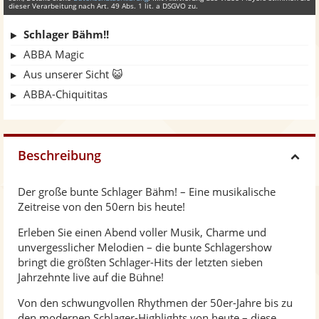
dieser Verarbeitung nach Art. 49 Abs. 1 lit. a DSGVO zu.
Schlager Bähm!!
ABBA Magic
Aus unserer Sicht 😺
ABBA-Chiquititas
Beschreibung
H
Der große bunte Schlager Bähm! – Eine musikalische
i
Zeitreise von den 50ern bis heute!
Erleben Sie einen Abend voller Musik, Charme und
d
unvergesslicher Melodien – die bunte Schlagershow
bringt die größten Schlager-Hits der letzten sieben
e
Jahrzehnte live auf die Bühne!
Von den schwungvollen Rhythmen der 50er-Jahre bis zu
den modernen Schlager-Highlights von heute – diese