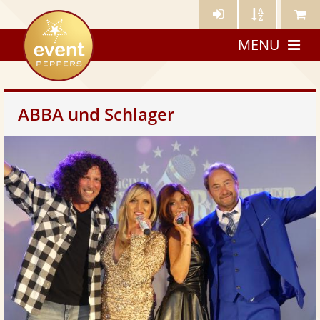
Künstler-
Künstler
Meine
eventpeppers
Login
A-
Künstle
MENU
Z
ABBA und Schlager