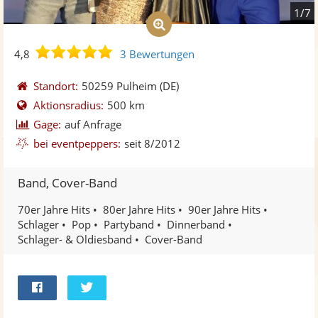
1/7
4,8
4,8
3 Bewertungen
von
5
Standort:
50259 Pulheim
(DE)
Sternen
Aktionsradius:
500 km
Gage:
auf Anfrage
bei eventpeppers:
seit 8/2012
Band, Cover-Band
70er Jahre Hits
80er Jahre Hits
90er Jahre Hits
Schlager
Pop
Partyband
Dinnerband
Schlager- & Oldiesband
Cover-Band
Bei
Twittern