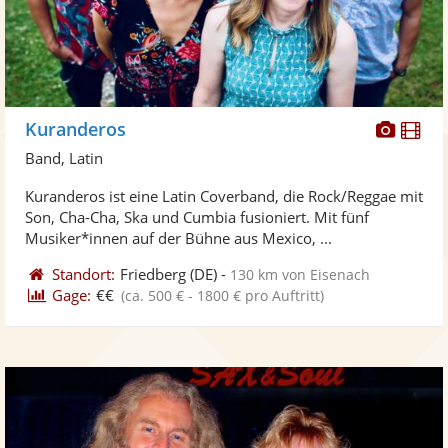
Diese
Di
Kuranderos
Künst
Kü
Band, Latin
stellt
ste
Kuranderos ist eine Latin Coverband, die Rock/Reggae mit
Fotos
Vi
Son, Cha-Cha, Ska und Cumbia fusioniert. Mit fünf
bereit
ber
Musiker*innen auf der Bühne aus Mexico, ...
Standort:
Friedberg
(DE)
-
130 km von Eisenach
Gage:
€€
(ca. 500 € - 1800 € pro Auftritt)