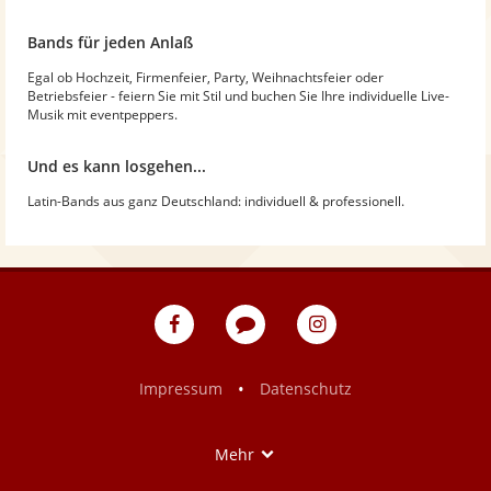
Bands für jeden Anlaß
Egal ob Hochzeit, Firmenfeier, Party, Weihnachtsfeier oder
Betriebsfeier - feiern Sie mit Stil und buchen Sie Ihre individuelle Live-
Musik mit eventpeppers.
Und es kann losgehen...
Latin-Bands aus ganz Deutschland: individuell & professionell.
eventpeppers
Blog
eventpeppers
auf
auf
Facebook
Instagram
•
Impressum
Datenschutz
Show
Mehr