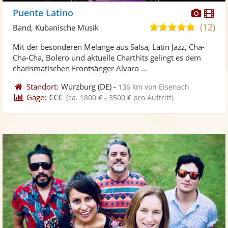
Diese
Di
Puente Latino
Künst
Kü
(12)
4,9
Band, Kubanische Musik
stellt
ste
von
Mit der besonderen Melange aus Salsa, Latin Jazz, Cha-
Fotos
Vi
5
Cha-Cha, Bolero und aktuelle Charthits gelingt es dem
bereit
ber
Sternen
charismatischen Frontsänger Alvaro ...
Standort:
Würzburg
(DE)
-
136 km von Eisenach
Gage:
€€€
(ca. 1800 € - 3500 € pro Auftritt)