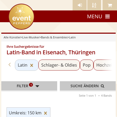
Künstler-
Künstler
Meine
eventpeppers
Login
A-
Künstle
MENU
Z
Alle Künstler
>
Live-Musiker
>
Bands & Ensembles
>
Latin
Ihre Suchergebnisse für
Latin-Band in Eisenach, Thüringen
Zurück zu «Bands & Ensembles»
Kategorie «Latin» zurücksetzen
Latin
Schlager- & Oldies
Pop
Hochzeits
1
FILTER
SUCHE ÄNDERN
Seite 1 von 1
4 Bands
Umkreis: 150 km zurücksetzen
Umkreis: 150 km