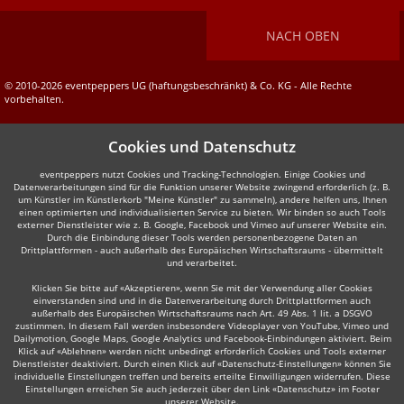
NACH OBEN
© 2010-2026 eventpeppers UG (haftungsbeschränkt) & Co. KG - Alle Rechte
vorbehalten.
Cookies und Datenschutz
eventpeppers nutzt Cookies und Tracking-Technologien. Einige Cookies und
Datenverarbeitungen sind für die Funktion unserer Website zwingend erforderlich (z. B.
um Künstler im Künstlerkorb "Meine Künstler" zu sammeln), andere helfen uns, Ihnen
einen optimierten und individualisierten Service zu bieten. Wir binden so auch Tools
externer Dienstleister wie z. B. Google, Facebook und Vimeo auf unserer Website ein.
Durch die Einbindung dieser Tools werden personenbezogene Daten an
Drittplattformen - auch außerhalb des Europäischen Wirtschaftsraums - übermittelt
und verarbeitet.
Klicken Sie bitte auf «Akzeptieren», wenn Sie mit der Verwendung aller Cookies
einverstanden sind und in die Datenverarbeitung durch Drittplattformen auch
außerhalb des Europäischen Wirtschaftsraums nach Art. 49 Abs. 1 lit. a DSGVO
zustimmen. In diesem Fall werden insbesondere Videoplayer von YouTube, Vimeo und
Dailymotion, Google Maps, Google Analytics und Facebook-Einbindungen aktiviert. Beim
Klick auf «Ablehnen» werden nicht unbedingt erforderlich Cookies und Tools externer
Dienstleister deaktiviert. Durch einen Klick auf «Datenschutz-Einstellungen» können Sie
individuelle Einstellungen treffen und bereits erteilte Einwilligungen widerrufen. Diese
Einstellungen erreichen Sie auch jederzeit über den Link «Datenschutz» im Footer
unserer Website.