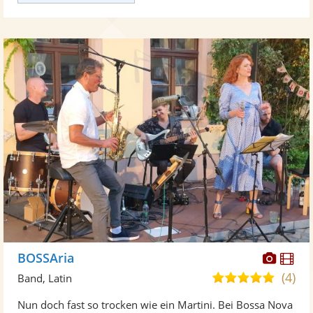
Diese
Di
BOSSAria
Künst
Kü
(4)
4,9
Band, Latin
stellt
ste
von
Nun doch fast so trocken wie ein Martini. Bei Bossa Nova
Fotos
Vi
5