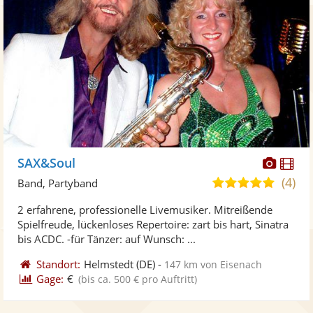
Diese
Di
SAX&Soul
Künst
Kü
(4)
4,9
Band, Partyband
stellt
ste
von
2 erfahrene, professionelle Livemusiker. Mitreißende
Fotos
Vi
5
Spielfreude, lückenloses Repertoire: zart bis hart, Sinatra
bereit
ber
Sternen
bis ACDC. -für Tänzer: auf Wunsch: ...
Standort:
Helmstedt
(DE)
-
147 km von Eisenach
Gage:
€
(bis ca. 500 € pro Auftritt)