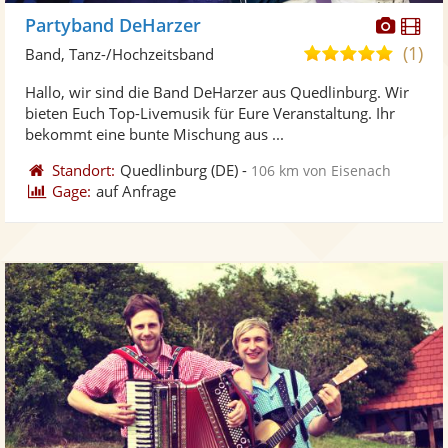
Diese
Di
Partyband DeHarzer
Künst
Kü
(1)
5,0
Band, Tanz-/Hochzeitsband
stellt
ste
von
Hallo, wir sind die Band DeHarzer aus Quedlinburg. Wir
Fotos
Vi
5
bieten Euch Top-Livemusik für Eure Veranstaltung. Ihr
bereit
ber
Sternen
bekommt eine bunte Mischung aus ...
Standort:
Quedlinburg
(DE)
-
106 km von Eisenach
Gage:
auf Anfrage