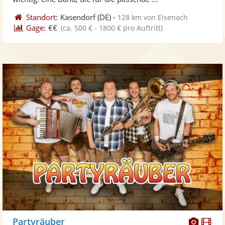
Standort:
Kasendorf
(DE)
-
128 km von Eisenach
Gage:
€€
(ca. 500 € - 1800 € pro Auftritt)
Diese
Di
Partyräuber