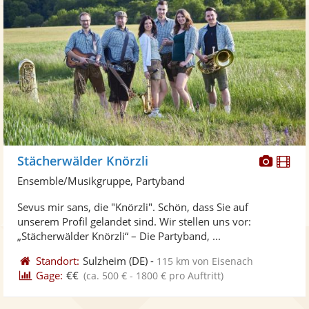
Diese
Di
Stächerwälder Knörzli
Künst
Kü
Ensemble/Musikgruppe, Partyband
stellt
ste
Sevus mir sans, die "Knörzli". Schön, dass Sie auf
Fotos
Vi
unserem Profil gelandet sind. Wir stellen uns vor:
bereit
ber
„Stächerwälder Knörzli“ – Die Partyband, ...
Standort:
Sulzheim
(DE)
-
115 km von Eisenach
Gage:
€€
(ca. 500 € - 1800 € pro Auftritt)