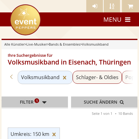
Künstler-
Künstler
Meine
eventpeppers
Login
A-
Künstle
MENU
Z
Alle Künstler
>
Live-Musiker
>
Bands & Ensembles
>
Volksmusikband
Ihre Suchergebnisse für
Volksmusikband in Eisenach, Thüringen
Zurück zu «Bands & Ensembles»
Kategorie «Volksmusikband» 
Volksmusikband
Schlager- & Oldies
Pop
1
FILTER
SUCHE ÄNDERN
Seite 1 von 1
10 Bands
Umkreis: 150 km zurücksetzen
Umkreis: 150 km