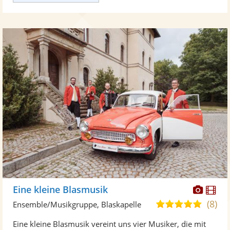
Diese
Di
Eine kleine Blasmusik
Künst
Kü
(8)
4,9
Ensemble/Musikgruppe, Blaskapelle
stellt
ste
von
Eine kleine Blasmusik vereint uns vier Musiker, die mit
Fotos
Vi
5