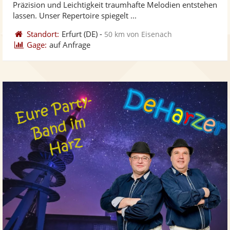
Präzision und Leichtigkeit traumhafte Melodien entstehen
bereit
ber
Sternen
lassen. Unser Repertoire spiegelt ...
Standort:
Erfurt
(DE)
-
50 km von Eisenach
Gage:
auf Anfrage