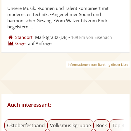
stellt
ste
Unsere Musik. •Können und Talent kombiniert mit
Fotos
Vi
modernster Technik. •Angenehmer Sound und
bereit
ber
harmonischer Gesang. •Vom Walzer bis zum Rock
begeistern ...
Standort:
Marktgraitz
(DE)
-
109 km von Eisenach
Gage:
auf Anfrage
Informationen zum Ranking dieser Liste
Auch interessant:
Oktoberfestband
Volksmusikgruppe
Rock
Top 40