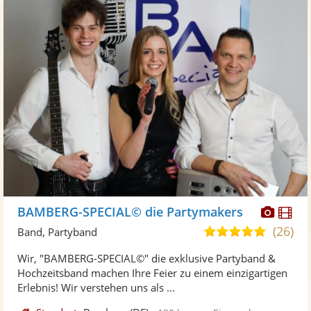
Diese
Di
BAMBERG-SPECIAL© die Partymakers
Künst
Kü
(26)
4,9
Band, Partyband
stellt
ste
von
Wir, "BAMBERG-SPECIAL©" die exklusive Partyband &
Fotos
Vi
5
Hochzeitsband machen Ihre Feier zu einem einzigartigen
bereit
ber
Sternen
Erlebnis! Wir verstehen uns als ...