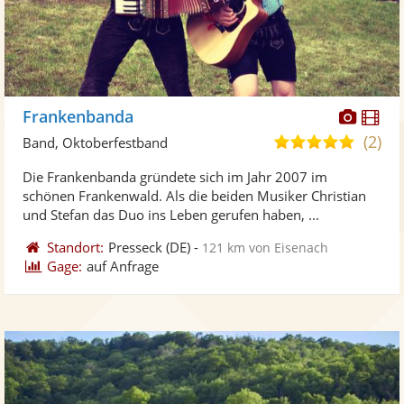
Diese
Di
Frankenbanda
Künst
Kü
(2)
4,9
Band, Oktoberfestband
stellt
ste
von
Die Frankenbanda gründete sich im Jahr 2007 im
Fotos
Vi
5
schönen Frankenwald. Als die beiden Musiker Christian
bereit
ber
Sternen
und Stefan das Duo ins Leben gerufen haben, ...
Standort:
Presseck
(DE)
-
121 km von Eisenach
Gage:
auf Anfrage