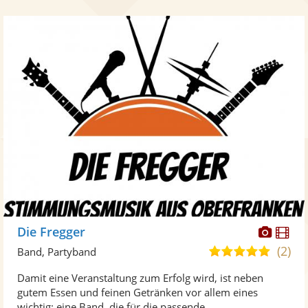
Diese
Di
Die Fregger
Künst
Kü
(2)
5,0
Band, Partyband
stellt
ste
von
Damit eine Veranstaltung zum Erfolg wird, ist neben
Fotos
Vi
5
gutem Essen und feinen Getränken vor allem eines
bereit
ber
Sternen
wichtig: eine Band, die für die passende ...