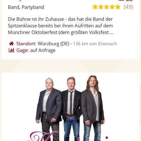
Künst
Kü
(49)
5,0
Band, Partyband
stellt
ste
von
Die Bühne ist ihr Zuhause - das hat die Band der
Fotos
Vi
5
Spitzenklasse bereits bei ihren Aufritten auf dem
bereit
ber
Sternen
Münchner Oktoberfest (dem größten Volksfest ...
Standort:
Würzburg
(DE)
-
136 km von Eisenach
Gage:
auf Anfrage