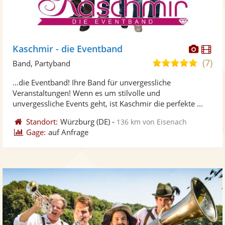
Diese
Di
Kaschmir - die Eventband
Künst
Kü
(7)
5,0
Band, Partyband
stellt
ste
von
…die Eventband! Ihre Band für unvergessliche
Fotos
Vi
5
Veranstaltungen! Wenn es um stilvolle und
bereit
ber
Sternen
unvergessliche Events geht, ist Kaschmir die perfekte ...
Standort:
Würzburg
(DE)
-
136 km von Eisenach
Gage:
auf Anfrage