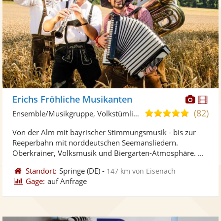
Diese
Di
Erichs Fröhliche Musikanten
Künst
Kü
(82)
4,9
Ensemble/Musikgruppe, Volkstümliche Musik
stellt
ste
von
Von der Alm mit bayrischer Stimmungsmusik - bis zur
Fotos
Vi
5
Reeperbahn mit norddeutschen Seemansliedern.
bereit
ber
Sternen
Oberkrainer, Volksmusik und Biergarten-Atmosphäre. ...
Standort:
Springe
(DE)
-
147 km von Eisenach
Gage:
auf Anfrage