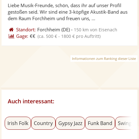
Liebe Musik-Freunde, schön, dass ihr auf unser Profil
Fo
gestoßen seid. Wir sind eine 3-köpfige Akustik-Band aus
ber
dem Raum Forchheim und freuen uns, ...
Standort:
Forchheim
(DE)
-
150 km von Eisenach
Gage:
€€
(ca. 500 € - 1800 € pro Auftritt)
Informationen zum Ranking dieser Liste
Auch interessant:
Irish Folk
Country
Gypsy Jazz
Funk Band
Swing B