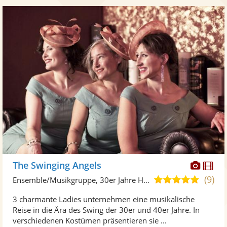
Diese
Di
The Swinging Angels
Künst
Kü
(9)
5,0
Ensemble/Musikgruppe, 30er Jahre Hits
stellt
ste
von
3 charmante Ladies unternehmen eine musikalische
Fotos
Vi
5
Reise in die Ära des Swing der 30er und 40er Jahre. In
bereit
ber
Sternen
verschiedenen Kostümen präsentieren sie ...