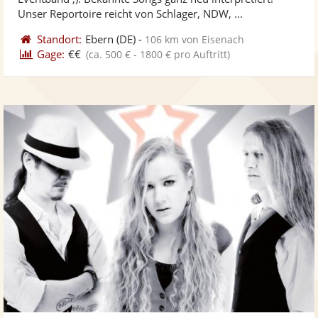
bereit
ber
Sternen
Unser Reportoire reicht von Schlager, NDW, ...
Standort:
Ebern
(DE)
-
106 km von Eisenach
Gage:
€€
(ca. 500 € - 1800 € pro Auftritt)