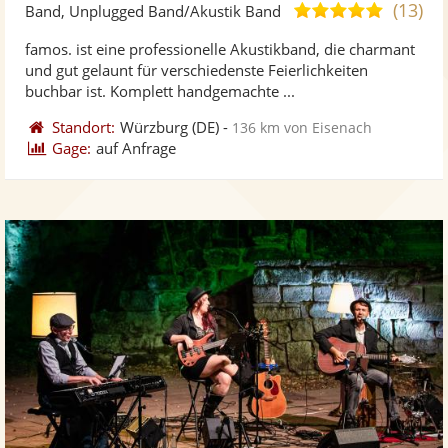
Künst
Kü
(13)
5,0
Band, Unplugged Band/Akustik Band
stellt
ste
von
famos. ist eine professionelle Akustikband, die charmant
Fotos
Vi
5
und gut gelaunt für verschiedenste Feierlichkeiten
bereit
ber
Sternen
buchbar ist. Komplett handgemachte ...
Standort:
Würzburg
(DE)
-
136 km von Eisenach
Gage:
auf Anfrage