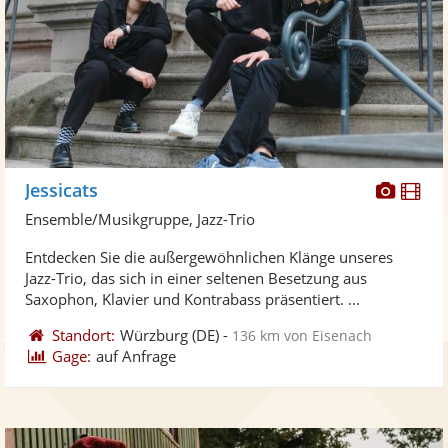
Diese
Di
Jessicats
Künst
Kü
Ensemble/Musikgruppe, Jazz-Trio
stellt
ste
Entdecken Sie die außergewöhnlichen Klänge unseres
Fotos
Vi
Jazz-Trio, das sich in einer seltenen Besetzung aus
bereit
ber
Saxophon, Klavier und Kontrabass präsentiert. ...
Standort:
Würzburg
(DE)
-
136 km von Eisenach
Gage:
auf Anfrage