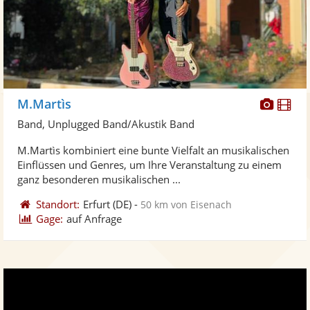
Diese
Di
M.Martìs
Künst
Kü
Band, Unplugged Band/Akustik Band
stellt
ste
M.Martìs kombiniert eine bunte Vielfalt an musikalischen
Fotos
Vi
Einflüssen und Genres, um Ihre Veranstaltung zu einem
bereit
ber
ganz besonderen musikalischen ...
Standort:
Erfurt
(DE)
-
50 km von Eisenach
Gage:
auf Anfrage