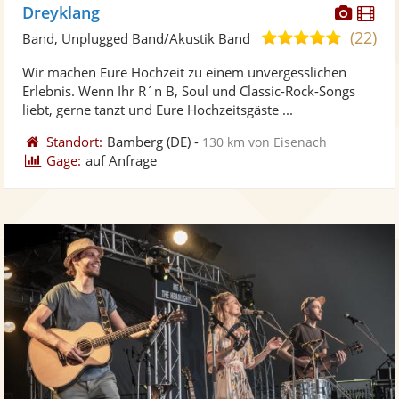
Diese
Di
Dreyklang
Künst
Kü
(22)
5,0
Band, Unplugged Band/Akustik Band
stellt
ste
von
Wir machen Eure Hochzeit zu einem unvergesslichen
Fotos
Vi
5
Erlebnis. Wenn Ihr R´n B, Soul und Classic-Rock-Songs
bereit
ber
Sternen
liebt, gerne tanzt und Eure Hochzeitsgäste ...
Standort:
Bamberg
(DE)
-
130 km von Eisenach
Gage:
auf Anfrage