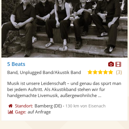
Diese
Di
5 Beats
Künst
Kü
(3)
5,0
Band, Unplugged Band/Akustik Band
stellt
ste
von
Musik ist unsere Leidenschaft – und genau das spürt man
Fotos
Vi
5
bei jedem Auftritt. Als Akustikband stehen wir für
bereit
ber
Sternen
handgemachte Livemusik, außergewöhnliche ...
Standort:
Bamberg
(DE)
-
130 km von Eisenach
Gage:
auf Anfrage