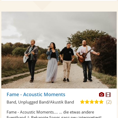
Diese
Di
Fame - Acoustic Moments
Künst
Kü
(2)
5,0
Band, Unplugged Band/Akustik Band
stellt
ste
von
Fame - Acoustic Moments.... ... die etwas andere
Fotos
Vi
5
Eventband ;). Bekannte Songs ganz neu interpretiert!