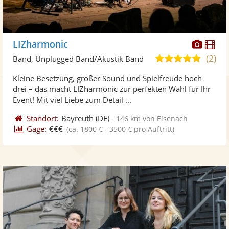
Diese
Di
LIZharmonic
Künst
Kü
(2)
5,0
Band, Unplugged Band/Akustik Band
stellt
ste
von
Kleine Besetzung, großer Sound und Spielfreude hoch
Fotos
Vi
5
drei – das macht LIZharmonic zur perfekten Wahl für Ihr
bereit
ber
Sternen
Event! Mit viel Liebe zum Detail ...
Standort:
Bayreuth
(DE)
-
146 km von Eisenach
Gage:
€€€
(ca. 1800 € - 3500 € pro Auftritt)