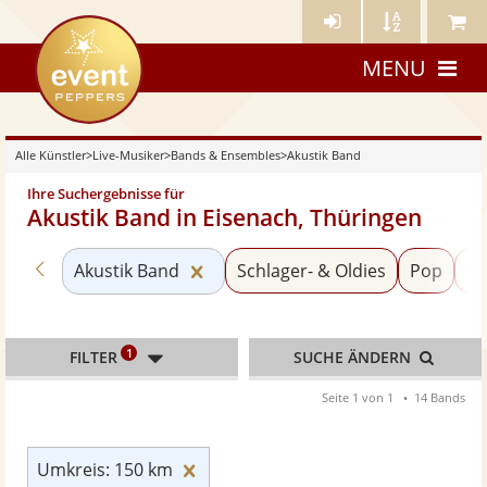
Künstler-
Künstler
Meine
eventpeppers
Login
A-
Künstle
MENU
Z
Alle Künstler
>
Live-Musiker
>
Bands & Ensembles
>
Akustik Band
Ihre Suchergebnisse für
Akustik Band in Eisenach, Thüringen
Zurück zu «Bands & Ensembles»
Kategorie «Akustik Band» zurück
Akustik Band
Schlager- & Oldies
Pop
Ho
1
FILTER
SUCHE ÄNDERN
Seite 1 von 1
14 Bands
Umkreis: 150 km zurücksetzen
Umkreis: 150 km