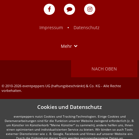
eventpeppers
Blog
eventpeppers
auf
auf
Facebook
Instagram
•
Impressum
Datenschutz
Show
Mehr
NACH OBEN
© 2010-2026 eventpeppers UG (haftungsbeschränkt) & Co. KG - Alle Rechte
vorbehalten.
Cookies und Datenschutz
eventpeppers nutzt Cookies und Tracking-Technologien. Einige Cookies und
Datenverarbeitungen sind für die Funktion unserer Website zwingend erforderlich (z. B.
um Künstler im Künstlerkorb "Meine Künstler" zu sammeln), andere helfen uns, Ihnen
einen optimierten und individualisierten Service zu bieten. Wir binden so auch Tools
externer Dienstleister wie z. B. Google, Facebook und Vimeo auf unserer Website ein.
Durch die Einbindung dieser Tools werden personenbezogene Daten an