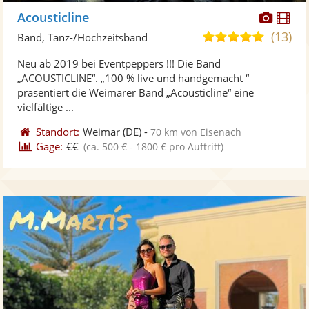
Diese
Di
Acousticline
Künst
Kü
(13)
5,0
Band, Tanz-/Hochzeitsband
stellt
ste
von
Neu ab 2019 bei Eventpeppers !!! Die Band
Fotos
Vi
5
„ACOUSTICLINE“. „100 % live und handgemacht “
bereit
ber
Sternen
präsentiert die Weimarer Band „Acousticline“ eine
vielfältige ...
Standort:
Weimar
(DE)
-
70 km von Eisenach
Gage:
€€
(ca. 500 € - 1800 € pro Auftritt)