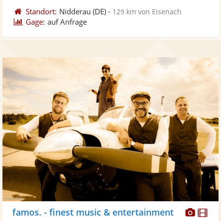
Standort:
Nidderau
(DE)
-
129 km von Eisenach
Gage:
auf Anfrage
Diese
Di
famos. - finest music & entertainment