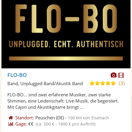
Diese
Di
FLO-BO
Künst
Kü
(3)
5,0
Band, Unplugged Band/Akustik Band
stellt
ste
von
FLO-BO... sind zwei erfahrene Musiker, zwei starke
Fotos
Vi
5
Stimmen, eine Leidenschaft: Live-Musik, die begeistert.
bereit
ber
Sternen
Mit Cajon und Akustikgitarre bringt ...
Standort:
Peuschen
(DE)
-
100 km von Eisenach
Gage:
€€
(ca. 500 € - 1800 € pro Auftritt)