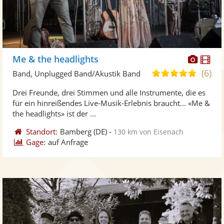
Diese
Di
Me & the headlights
Künst
Kü
(6)
5,0
Band, Unplugged Band/Akustik Band
stellt
ste
von
Drei Freunde, drei Stimmen und alle Instrumente, die es
Fotos
Vi
5
für ein hinreißendes Live-Musik-Erlebnis braucht... «Me &
bereit
ber
Sternen
the headlights» ist der ...
Standort:
Bamberg
(DE)
-
130 km von Eisenach
Gage:
auf Anfrage