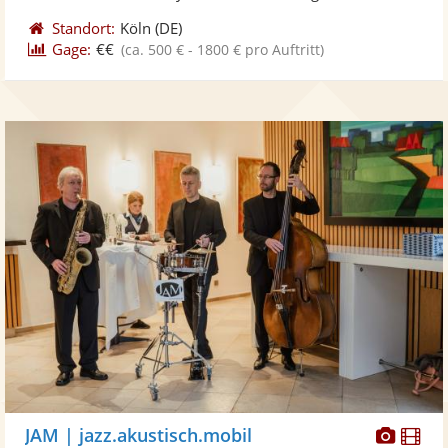
Standort:
Köln
(DE)
Gage:
€€
(ca. 500 € - 1800 € pro Auftritt)
Diese
Di
JAM | jazz.akustisch.mobil