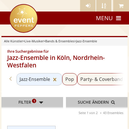
Künstler-
Künstler
Meine
eventpeppers
Login
A-
Künstle
MENU
Z
Alle Künstler
>
Live-Musiker
>
Bands & Ensembles
>
Jazz-Ensemble
Ihre Suchergebnisse für
Jazz-Ensemble in Köln, Nordrhein-
Westfalen
Zurück zu «Bands & Ensembles»
Kategorie «Jazz-Ensemble» zurü
Jazz-Ensemble
Pop
Party- & Coverband
1
FILTER
SUCHE ÄNDERN
Seite 1 von 2
43 Ensembles