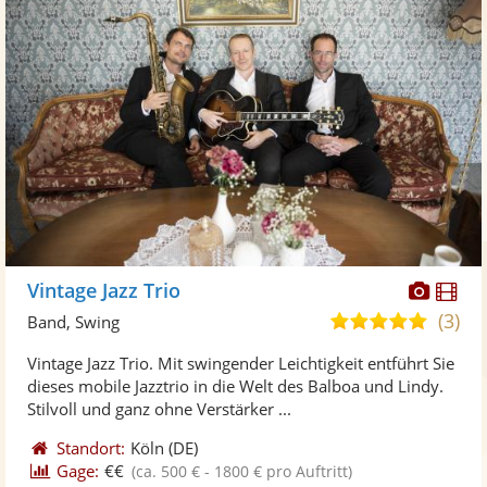
Diese
Di
Vintage Jazz Trio
Künst
Kü
(3)
5,0
Band, Swing
stellt
ste
von
Vintage Jazz Trio. Mit swingender Leichtigkeit entführt Sie
Fotos
Vi
5
dieses mobile Jazztrio in die Welt des Balboa und Lindy.
bereit
ber
Sternen
Stilvoll und ganz ohne Verstärker ...
Standort:
Köln
(DE)
Gage:
€€
(ca. 500 € - 1800 € pro Auftritt)