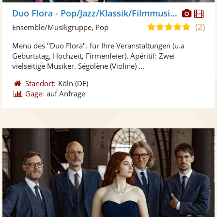
Diese
Di
Duo Flora - Pop/Jazz/Klassik/Filmmusik/Chanson
Künst
Kü
(2)
5,0
Ensemble/Musikgruppe, Pop
stellt
ste
von
Menü des "Duo Flora". für Ihre Veranstaltungen (u.a
Fotos
Vi
5
Geburtstag, Hochzeit, Firmenfeier). Apéritif: Zwei
bereit
ber
Sternen
vielseitige Musiker. Ségolène (Violine) ...
Standort:
Köln
(DE)
Gage:
auf Anfrage