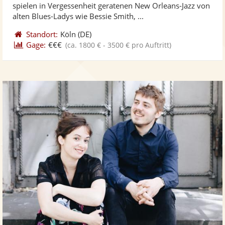
5
spielen in Vergessenheit geratenen New Orleans-Jazz von
bereit
ber
Sternen
alten Blues-Ladys wie Bessie Smith, ...
Standort:
Köln
(DE)
Gage:
€€€
(ca. 1800 € - 3500 € pro Auftritt)