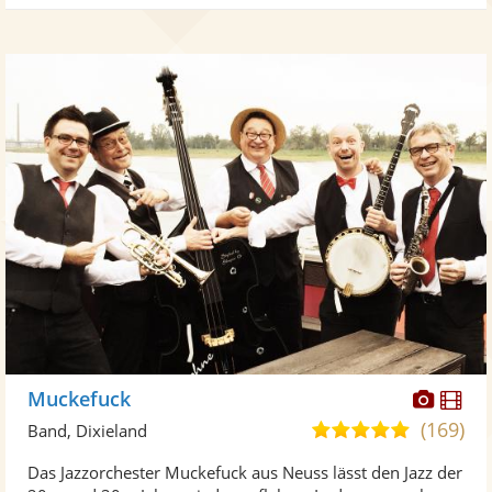
Diese
Di
Muckefuck
Künst
Kü
(169)
5,0
Band, Dixieland
stellt
ste
von
Das Jazzorchester Muckefuck aus Neuss lässt den Jazz der
Fotos
Vi
5