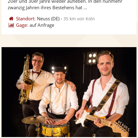
20er und 30er Jahre wieder aufleben. In den nunmehr
bereit
ber
Sternen
zwanzig Jahren ihres Bestehens hat ...
Standort:
Neuss
(DE)
-
35 km von Köln
Gage:
auf Anfrage