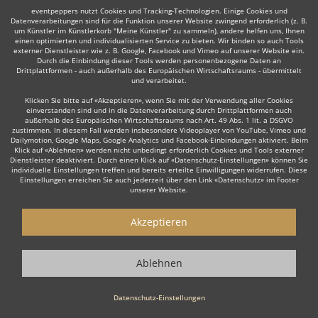
eventpeppers nutzt Cookies und Tracking-Technologien. Einige Cookies und
Datenverarbeitungen sind für die Funktion unserer Website zwingend erforderlich (z. B.
um Künstler im Künstlerkorb "Meine Künstler" zu sammeln), andere helfen uns, Ihnen
einen optimierten und individualisierten Service zu bieten. Wir binden so auch Tools
Auch interessant:
externer Dienstleister wie z. B. Google, Facebook und Vimeo auf unserer Website ein.
Durch die Einbindung dieser Tools werden personenbezogene Daten an
Drittplattformen - auch außerhalb des Europäischen Wirtschaftsraums - übermittelt
und verarbeitet.
Klicken Sie bitte auf «Akzeptieren», wenn Sie mit der Verwendung aller Cookies
Moderator
Lateinamerikanische Musik
Irish Folk
Re
einverstanden sind und in die Datenverarbeitung durch Drittplattformen auch
außerhalb des Europäischen Wirtschaftsraums nach Art. 49 Abs. 1 lit. a DSGVO
zustimmen. In diesem Fall werden insbesondere Videoplayer von YouTube, Vimeo und
Dailymotion, Google Maps, Google Analytics und Facebook-Einbindungen aktiviert. Beim
Klick auf «Ablehnen» werden nicht unbedingt erforderlich Cookies und Tools externer
Dienstleister deaktiviert. Durch einen Klick auf «Datenschutz-Einstellungen» können Sie
individuelle Einstellungen treffen und bereits erteilte Einwilligungen widerrufen. Diese
Einstellungen erreichen Sie auch jederzeit über den Link «Datenschutz» im Footer
Wie funktioniert's?
unserer Website.
1. Kostenlos anfragen
Akzeptieren
Starten Sie mit dem Button 'Kostenlos anfragen' eine Anfrage an die für
Sie interessanten Ensembles - also z. B. bestimmte Jazz-Ensembles.
Ablehnen
Diesen Button finden Sie auf den jeweiligen Künstler-Profil-Seiten der
Musiker.
Datenschutz-Einstellungen
2. Angebote erhalten & Details besprechen