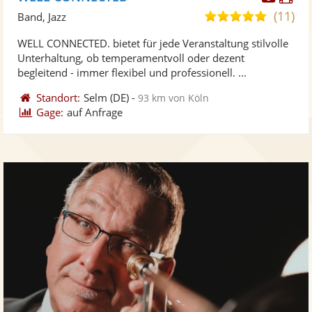
Künst
Kü
(11)
4,9
Band, Jazz
stellt
ste
von
WELL CONNECTED. bietet für jede Veranstaltung stilvolle
Fotos
Vi
5
Unterhaltung, ob temperamentvoll oder dezent
bereit
ber
Sternen
begleitend - immer flexibel und professionell. ...
Standort:
Selm
(DE)
-
93 km von Köln
Gage:
auf Anfrage