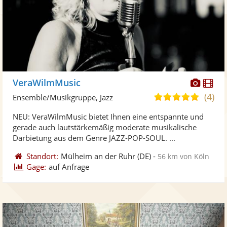
Diese
Di
VeraWilmMusic
Künst
Kü
(4)
4,9
Ensemble/Musikgruppe, Jazz
stellt
ste
von
NEU: VeraWilmMusic bietet Ihnen eine entspannte und
Fotos
Vi
5
gerade auch lautstärkemäßig moderate musikalische
bereit
ber
Sternen
Darbietung aus dem Genre JAZZ-POP-SOUL. ...
Standort:
Mülheim an der Ruhr
(DE)
-
56 km von Köln
Gage:
auf Anfrage