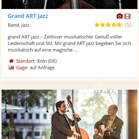
Diese
Di
Grand ART Jazz
Künst
Kü
(5)
4,9
Band, Jazz
stellt
ste
von
grand ART jazz – Zeitloser musikalischer Genuß voller
Fotos
Vi
5
Leidenschaft und Stil. Mit grand ART jazz begeben Sie sich
bereit
ber
Sternen
musikalisch auf eine magische ...
Standort:
Köln
(DE)
Gage:
auf Anfrage