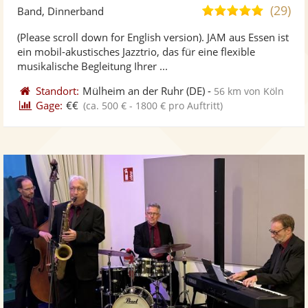
Künst
Kü
(29)
5,0
Band, Dinnerband
stellt
ste
von
(Please scroll down for English version). JAM aus Essen ist
Fotos
Vi
5
ein mobil-akustisches Jazztrio, das für eine flexible
bereit
ber
Sternen
musikalische Begleitung Ihrer ...
Standort:
Mülheim an der Ruhr
(DE)
-
56 km von Köln
Gage:
€€
(ca. 500 € - 1800 € pro Auftritt)