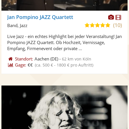
Diese
Di
Jan Pompino JAZZ Quartett
Künst
Kü
(10)
5,0
Band, Jazz
stellt
ste
von
Live Jazz - ein echtes Highlight bei jeder Veranstaltung! Jan
Fotos
Vi
5
Pompino JAZZ Quartett. Ob Hochzeit, Vernissage,
bereit
ber
Sternen
Empfang, Firmenevent oder private ...
Standort:
Aachen
(DE)
-
62 km von Köln
Gage:
€€
(ca. 500 € - 1800 € pro Auftritt)