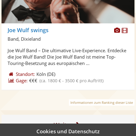
Diese
Di
Joe Wulf swings
Künst
Kü
Band, Dixieland
stellt
ste
Joe Wulf Band – Die ultimative Live-Experience. Entdecke
Fotos
Vi
die Joe Wulf Band! Die Joe Wulf Band ist meine Top-
bereit
ber
Touring-Besetzung aus europäischen ...
Standort:
Köln
(DE)
Gage:
€€€
(ca. 1800 € - 3500 € pro Auftritt)
Informationen zum Ranking dieser Liste
Weiter
Cookies und Datenschutz