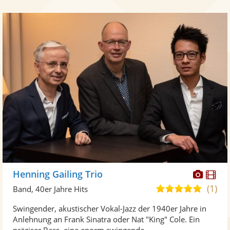
Diese
Di
Henning Gailing Trio
Künst
Kü
(1)
5,0
Band, 40er Jahre Hits
stellt
ste
von
Swingender, akustischer Vokal-Jazz der 1940er Jahre in
Fotos
Vi
5
Anlehnung an Frank Sinatra oder Nat "King" Cole. Ein
bereit
ber
Sternen
präziser Bass, eine enorm swingende ...