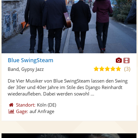
Diese
Di
Blue SwingSteam
Künst
Kü
(3)
5,0
Band, Gypsy Jazz
stellt
ste
von
Die Vier Musiker von Blue SwingSteam lassen den Swing
Fotos
Vi
5
der 30er und 40er Jahre im Stile des Django Reinhardt
bereit
ber
Sternen
wiederaufleben. Dabei werden sowohl ...
Standort:
Köln
(DE)
Gage:
auf Anfrage