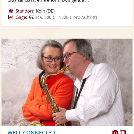
Standort:
Köln
(DE)
Gage:
€€
(ca. 500 € - 1800 € pro Auftritt)
Diese
Di
WELL CONNECTED