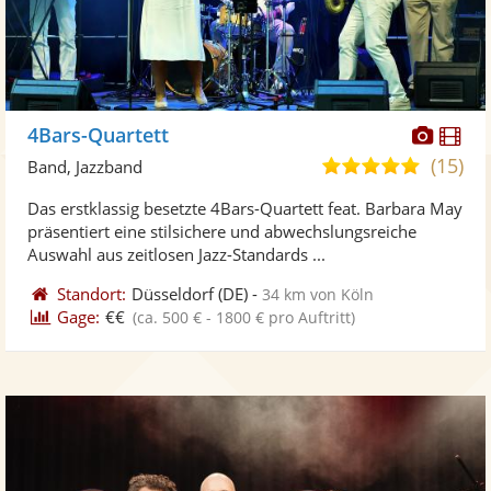
Diese
Di
4Bars-Quartett
Künst
Kü
(15)
4,8
Band, Jazzband
stellt
ste
von
Das erstklassig besetzte 4Bars-Quartett feat. Barbara May
Fotos
Vi
5
präsentiert eine stilsichere und abwechslungsreiche
bereit
ber
Sternen
Auswahl aus zeitlosen Jazz-Standards ...
Standort:
Düsseldorf
(DE)
-
34 km von Köln
Gage:
€€
(ca. 500 € - 1800 € pro Auftritt)