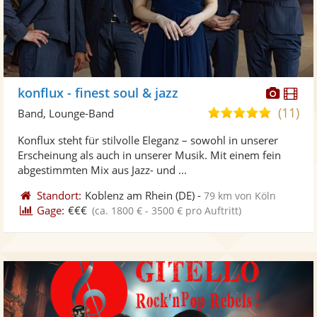
Diese
Di
konflux - finest soul & jazz
Künst
Kü
(11)
5,0
Band, Lounge-Band
stellt
ste
von
Konflux steht für stilvolle Eleganz – sowohl in unserer
Fotos
Vi
5
Erscheinung als auch in unserer Musik. Mit einem fein
bereit
ber
Sternen
abgestimmten Mix aus Jazz- und ...
Standort:
Koblenz am Rhein
(DE)
-
79 km von Köln
Gage:
€€€
(ca. 1800 € - 3500 € pro Auftritt)