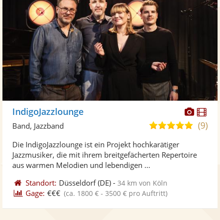
Diese
Di
IndigoJazzlounge
Künst
Kü
(9)
5,0
Band, Jazzband
stellt
ste
von
Die IndigoJazzlounge ist ein Projekt hochkarätiger
Fotos
Vi
5
Jazzmusiker, die mit ihrem breitgefächerten Repertoire
bereit
ber
Sternen
aus warmen Melodien und lebendigen ...
Standort:
Düsseldorf
(DE)
-
34 km von Köln
Gage:
€€€
(ca. 1800 € - 3500 € pro Auftritt)