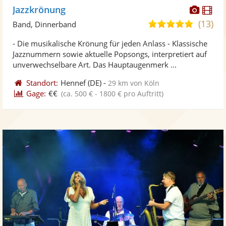
Diese
Di
Jazzkrönung
Künst
Kü
(13)
5,0
Band, Dinnerband
stellt
ste
von
- Die musikalische Krönung für jeden Anlass - Klassische
Fotos
Vi
5
Jazznummern sowie aktuelle Popsongs, interpretiert auf
bereit
ber
Sternen
unverwechselbare Art. Das Hauptaugenmerk ...
Standort:
Hennef
(DE)
-
29 km von Köln
Gage:
€€
(ca. 500 € - 1800 € pro Auftritt)