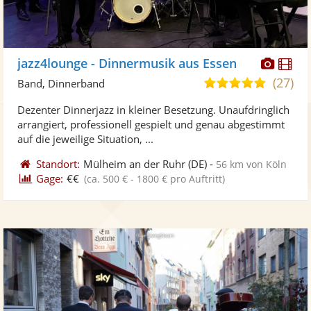
Diese
Di
jazz4lounge - Dinnermusik aus Essen
Künst
Kü
(27)
4,9
Band, Dinnerband
stellt
ste
von
Dezenter Dinnerjazz in kleiner Besetzung. Unaufdringlich
Fotos
Vi
5
arrangiert, professionell gespielt und genau abgestimmt
bereit
ber
Sternen
auf die jeweilige Situation, ...
Standort:
Mülheim an der Ruhr
(DE)
-
56 km von Köln
Gage:
€€
(ca. 500 € - 1800 € pro Auftritt)