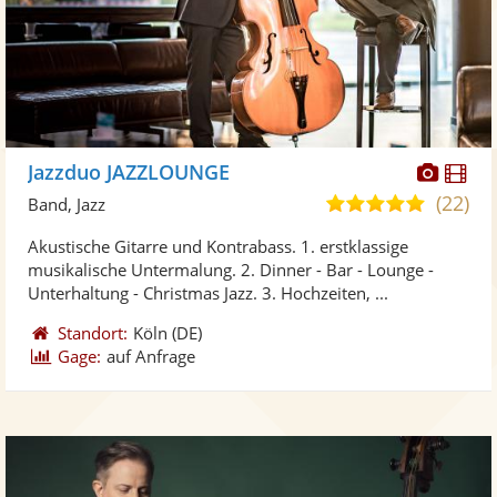
Diese
Di
Jazzduo JAZZLOUNGE
Künst
Kü
(22)
5,0
Band, Jazz
stellt
ste
von
Akustische Gitarre und Kontrabass. 1. erstklassige
Fotos
Vi
5
musikalische Untermalung. 2. Dinner - Bar - Lounge -
bereit
ber
Sternen
Unterhaltung - Christmas Jazz. 3. Hochzeiten, ...
Standort:
Köln
(DE)
Gage:
auf Anfrage