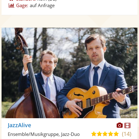
Gage:
auf Anfrage
Diese
Di
JazzAlive
Künst
Kü
(14)
5,0
Ensemble/Musikgruppe, Jazz-Duo