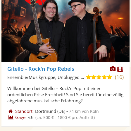
Diese
Di
Gitello - Rock'n Pop Rebels
Künst
Kü
(16)
5,0
Ensemble/Musikgruppe, Unplugged Band/Akustik Band
stellt
ste
von
Willkommen bei Gitello – Rock'n'Pop mit einer
Fotos
Vi
5
ordentlichen Prise Frechheit! Sind Sie bereit für eine völlig
bereit
ber
Sternen
abgefahrene musikalische Erfahrung? ...
Standort:
Dortmund
(DE)
-
74 km von Köln
Gage:
€€
(ca. 500 € - 1800 € pro Auftritt)