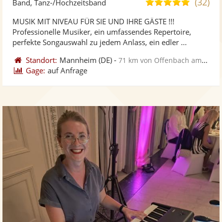
(32)
5,0
Band, Tanz-/Hochzeitsband
stellt
ste
von
MUSIK MIT NIVEAU FÜR SIE UND IHRE GÄSTE !!!
Fotos
Vi
5
Professionelle Musiker, ein umfassendes Repertoire,
bereit
ber
Sternen
perfekte Songauswahl zu jedem Anlass, ein edler ...
Standort:
Mannheim
(DE)
-
71 km von Offenbach am Main
Gage:
auf Anfrage