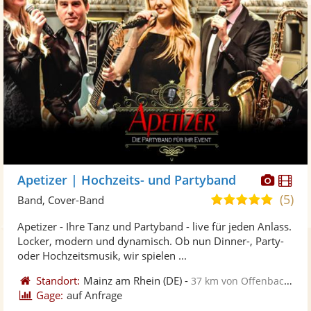
Diese
Di
Apetizer | Hochzeits- und Partyband
Künst
Kü
(5)
5,0
Band, Cover-Band
stellt
ste
von
Apetizer - Ihre Tanz und Partyband - live für jeden Anlass.
Fotos
Vi
5
Locker, modern und dynamisch. Ob nun Dinner-, Party-
bereit
ber
Sternen
oder Hochzeitsmusik, wir spielen ...
Standort:
Mainz am Rhein
(DE)
-
37 km von Offenbach am Main
Gage:
auf Anfrage