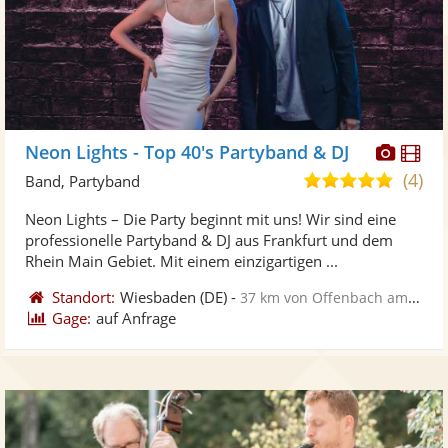
Diese
Di
Neon Lights - Top 40's Partyband & DJ
Künst
Kü
(4)
5,0
Band, Partyband
stellt
ste
von
Neon Lights – Die Party beginnt mit uns! Wir sind eine
Fotos
Vi
5
professionelle Partyband & DJ aus Frankfurt und dem
bereit
ber
Sternen
Rhein Main Gebiet. Mit einem einzigartigen ...
Standort:
Wiesbaden
(DE)
-
37 km von Offenbach am Main
Gage:
auf Anfrage