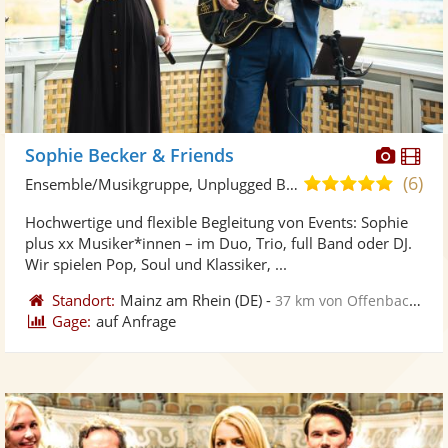
Diese
Di
Sophie Becker & Friends
Künst
Kü
(6)
5,0
Ensemble/Musikgruppe, Unplugged Band/Akustik Band
stellt
ste
von
Hochwertige und flexible Begleitung von Events: Sophie
Fotos
Vi
5
plus xx Musiker*innen – im Duo, Trio, full Band oder DJ.
bereit
ber
Sternen
Wir spielen Pop, Soul und Klassiker, ...
Standort:
Mainz am Rhein
(DE)
-
37 km von Offenbach am Main
Gage:
auf Anfrage