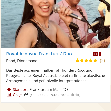
Diese
Di
Royal Acoustic Frankfurt / Duo
Künst
Kü
(2)
5,0
Band, Dinnerband
stellt
ste
von
Das Beste aus einem halben Jahrhundert Rock und
Fotos
Vi
5
Popgeschichte: Royal Acoustic bietet raffinierte akustische
bereit
ber
Sternen
Arrangements und gefühlvolle Interpretationen ...
Standort:
Frankfurt am Main
(DE)
Gage:
€€
(ca. 500 € - 1800 € pro Auftritt)