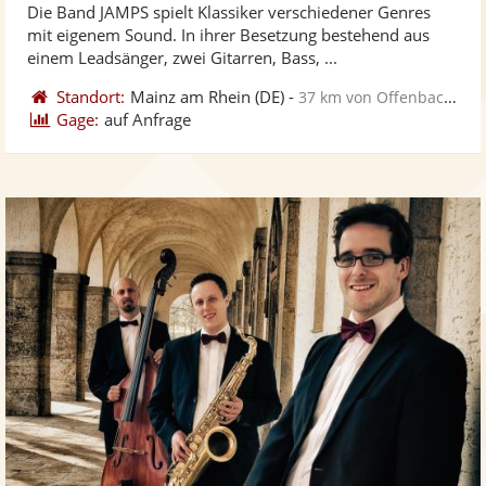
Die Band JAMPS spielt Klassiker verschiedener Genres
Fotos
Vi
5
mit eigenem Sound. In ihrer Besetzung bestehend aus
bereit
ber
Sternen
einem Leadsänger, zwei Gitarren, Bass, ...
Standort:
Mainz am Rhein
(DE)
-
37 km von Offenbach am Main
Gage:
auf Anfrage