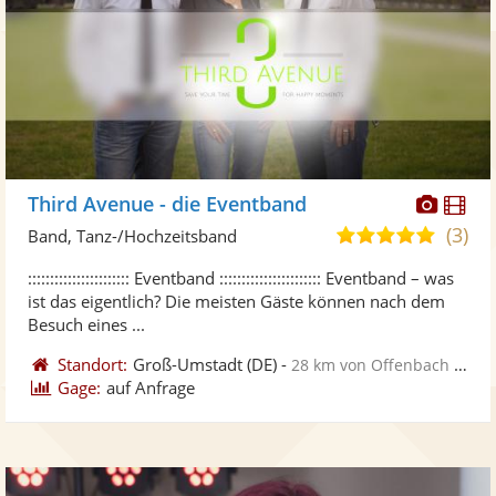
Diese
Di
Third Avenue - die Eventband
Künst
Kü
(3)
5,0
Band, Tanz-/Hochzeitsband
stellt
ste
von
::::::::::::::::::::::: Eventband ::::::::::::::::::::::: Eventband – was
Fotos
Vi
5
ist das eigentlich? Die meisten Gäste können nach dem
bereit
ber
Sternen
Besuch eines ...
Standort:
Groß-Umstadt
(DE)
-
28 km von Offenbach am Main
Gage:
auf Anfrage