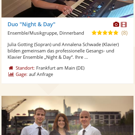
Diese
Di
Duo "Night & Day"
Künst
Kü
(8)
5,0
Ensemble/Musikgruppe, Dinnerband
stellt
ste
von
Julia Gotting (Sopran) und Annalena Schwade (Klavier)
Fotos
Vi
5
bilden gemeinsam das professionelle Gesangs- und
bereit
ber
Sternen
Klavier Ensemble „Night & Day“. Ihre ...
Standort:
Frankfurt am Main
(DE)
Gage:
auf Anfrage