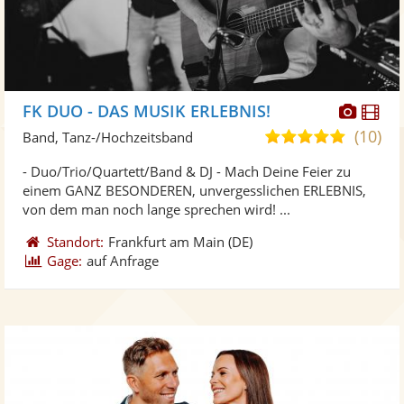
Diese
Di
FK DUO - DAS MUSIK ERLEBNIS!
Künst
Kü
(10)
5,0
Band, Tanz-/Hochzeitsband
stellt
ste
von
- Duo/Trio/Quartett/Band & DJ - Mach Deine Feier zu
Fotos
Vi
5
einem GANZ BESONDEREN, unvergesslichen ERLEBNIS,
bereit
ber
Sternen
von dem man noch lange sprechen wird! ...
Standort:
Frankfurt am Main
(DE)
Gage:
auf Anfrage