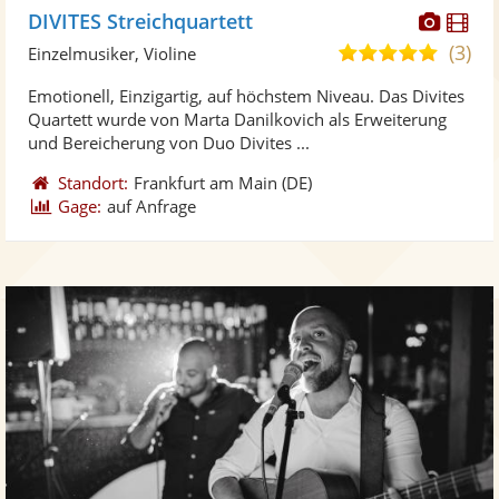
Diese
Di
DIVITES Streichquartett
Künst
Kü
(3)
5,0
Einzelmusiker, Violine
stellt
ste
von
Emotionell, Einzigartig, auf höchstem Niveau. Das Divites
Fotos
Vi
5
Quartett wurde von Marta Danilkovich als Erweiterung
bereit
ber
Sternen
und Bereicherung von Duo Divites ...
Standort:
Frankfurt am Main
(DE)
Gage:
auf Anfrage