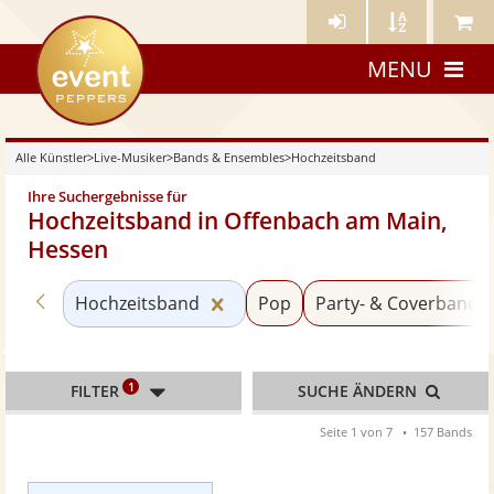
Künstler-
Künstler
Meine
eventpeppers
Login
A-
Künstle
MENU
Z
Alle Künstler
>
Live-Musiker
>
Bands & Ensembles
>
Hochzeitsband
Ihre Suchergebnisse für
Hochzeitsband in Offenbach am Main,
Hessen
Zurück zu «Bands & Ensembles»
Kategorie «Hochzeitsband» zur
Hochzeitsband
Pop
Party- & Coverband
1
FILTER
SUCHE ÄNDERN
Seite 1 von 7
157 Bands