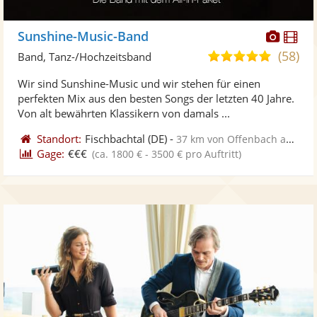
Diese
Di
Sunshine-Music-Band
Künst
Kü
(58)
5,0
Band, Tanz-/Hochzeitsband
stellt
ste
von
Wir sind Sunshine-Music und wir stehen für einen
Fotos
Vi
5
perfekten Mix aus den besten Songs der letzten 40 Jahre.
bereit
ber
Sternen
Von alt bewährten Klassikern von damals ...
Standort:
Fischbachtal
(DE)
-
37 km von Offenbach am Main
Gage:
€€€
(ca. 1800 € - 3500 € pro Auftritt)