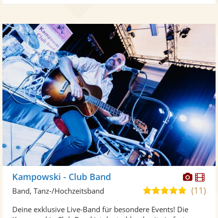
Diese
Di
Kampowski - Club Band
Künst
Kü
(11)
5,0
Band, Tanz-/Hochzeitsband
stellt
ste
von
Deine exklusive Live-Band für besondere Events! Die
Fotos
Vi
5