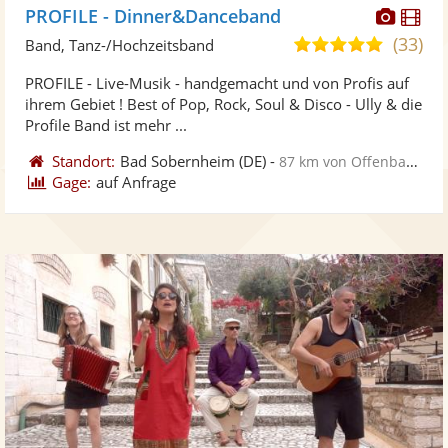
Diese
Di
PROFILE - Dinner&Danceband
Künst
Kü
(33)
5,0
Band, Tanz-/Hochzeitsband
stellt
ste
von
PROFILE - Live-Musik - handgemacht und von Profis auf
Fotos
Vi
5
ihrem Gebiet ! Best of Pop, Rock, Soul & Disco - Ully & die
bereit
ber
Sternen
Profile Band ist mehr ...
Standort:
Bad Sobernheim
(DE)
-
87 km von Offenbach am Main
Gage:
auf Anfrage