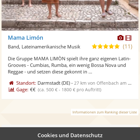
Diese
Di
Mama Limón
Künst
Kü
(11)
5,0
Band, Lateinamerikanische Musik
stellt
ste
von
Die Gruppe MAMA LIMÒN spielt ihre ganz eigenen Latin-
Fotos
Vi
5
Grooves - Cumbias, Rumba, ein wenig Bossa Nova und
bereit
ber
Sternen
Reggae - und setzen diese gekonnt in ...
Standort:
Darmstadt
(DE)
-
27 km von Offenbach am Main
Gage:
€€
(ca. 500 € - 1800 € pro Auftritt)
Informationen zum Ranking dieser Liste
Weiter
Cookies und Datenschutz