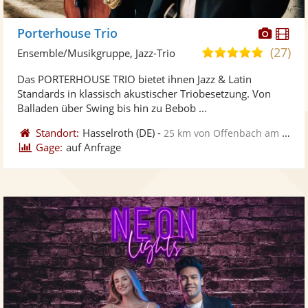
Diese
Di
Porterhouse Trio
Künst
Kü
(27)
5,0
Ensemble/Musikgruppe, Jazz-Trio
stellt
ste
von
Das PORTERHOUSE TRIO bietet ihnen Jazz & Latin
Fotos
Vi
5
Standards in klassisch akustischer Triobesetzung. Von
bereit
ber
Sternen
Balladen über Swing bis hin zu Bebob ...
Standort:
Hasselroth
(DE)
-
25 km von Offenbach am Main
Gage:
auf Anfrage