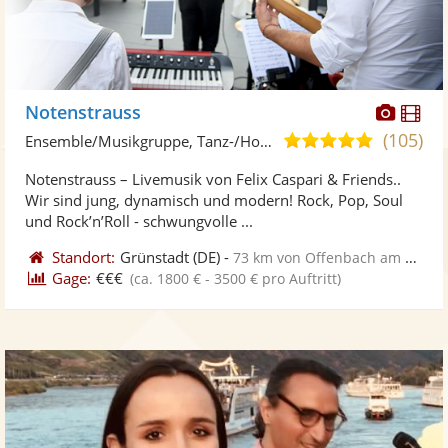
Diese
Di
Notenstrauss
Künst
Kü
(105)
5,0
Ensemble/Musikgruppe, Tanz-/Hochzeitsband
stellt
ste
von
Notenstrauss – Livemusik von Felix Caspari & Friends..
Fotos
Vi
5
Wir sind jung, dynamisch und modern! Rock, Pop, Soul
bereit
ber
Sternen
und Rock’n’Roll - schwungvolle ...
Standort:
Grünstadt
(DE)
-
73 km von Offenbach am Main
Gage:
€€€
(ca. 1800 € - 3500 € pro Auftritt)