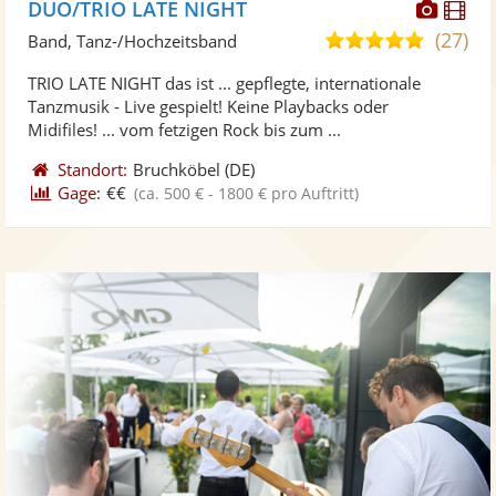
Diese
Di
DUO/TRIO LATE NIGHT
Künst
Kü
(27)
4,9
Band, Tanz-/Hochzeitsband
stellt
ste
von
TRIO LATE NIGHT das ist ... gepflegte, internationale
Fotos
Vi
5
Tanzmusik - Live gespielt! Keine Playbacks oder
bereit
ber
Sternen
Midifiles! ... vom fetzigen Rock bis zum ...
Standort:
Bruchköbel
(DE)
Gage:
€€
(ca. 500 € - 1800 € pro Auftritt)