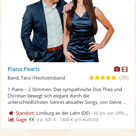
Diese
Di
Piano Pearls
Künst
Kü
(36)
5,0
Band, Tanz-/Hochzeitsband
stellt
ste
von
1 Piano – 2 Stimmen. Das sympathische Duo Thea und
Fotos
Vi
5
Christian bewegt sich elegant durch die
bereit
ber
Sternen
unterschiedlichsten Genres aktueller Songs, von Stevie ...
Standort:
Limburg an der Lahn
(DE)
-
60 km von Offenbach am Main
Gage:
€€
(ca. 500 € - 1800 € pro Auftritt)