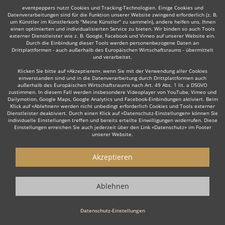
eventpeppers nutzt Cookies und Tracking-Technologien. Einige Cookies und
Datenverarbeitungen sind für die Funktion unserer Website zwingend erforderlich (z. B.
um Künstler im Künstlerkorb "Meine Künstler" zu sammeln), andere helfen uns, Ihnen
einen optimierten und individualisierten Service zu bieten. Wir binden so auch Tools
externer Dienstleister wie z. B. Google, Facebook und Vimeo auf unserer Website ein.
Durch die Einbindung dieser Tools werden personenbezogene Daten an
Drittplattformen - auch außerhalb des Europäischen Wirtschaftsraums - übermittelt
Auch interessant:
und verarbeitet.
Klicken Sie bitte auf «Akzeptieren», wenn Sie mit der Verwendung aller Cookies
einverstanden sind und in die Datenverarbeitung durch Drittplattformen auch
außerhalb des Europäischen Wirtschaftsraums nach Art. 49 Abs. 1 lit. a DSGVO
Rock
Top 40
Alternative Band
Tanz- & Showband
zustimmen. In diesem Fall werden insbesondere Videoplayer von YouTube, Vimeo und
Dailymotion, Google Maps, Google Analytics und Facebook-Einbindungen aktiviert. Beim
Klick auf «Ablehnen» werden nicht unbedingt erforderlich Cookies und Tools externer
Dienstleister deaktiviert. Durch einen Klick auf «Datenschutz-Einstellungen» können Sie
individuelle Einstellungen treffen und bereits erteilte Einwilligungen widerrufen. Diese
Einstellungen erreichen Sie auch jederzeit über den Link «Datenschutz» im Footer
unserer Website.
Wie funktioniert's?
Akzeptieren
1. Kostenlos anfragen
Ablehnen
Starten Sie mit dem Button 'Kostenlos anfragen' eine Anfrage an die für
Sie interessanten Bands - also z. B. bestimmte Hochzeitsbands. Diesen
Button finden Sie auf den jeweiligen Künstler-Profil-Seiten der Musiker.
Datenschutz-Einstellungen