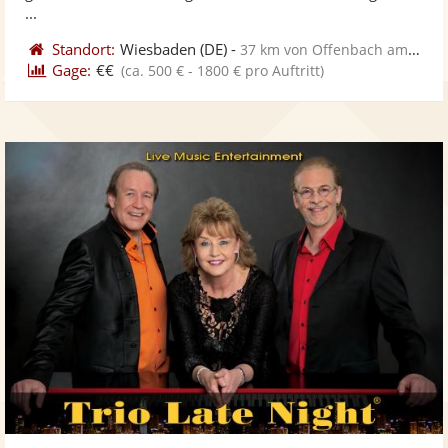
...
Standort:
Wiesbaden
(DE)
-
37 km von Offenbach am Main
Gage:
€€
(ca. 500 € - 1800 € pro Auftritt)