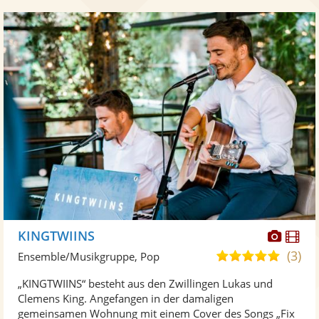
Diese
Di
KINGTWIINS
Künst
Kü
(3)
5,0
Ensemble/Musikgruppe, Pop
stellt
ste
von
„KINGTWIINS“ besteht aus den Zwillingen Lukas und
Fotos
Vi
5
Clemens King. Angefangen in der damaligen
bereit
ber
Sternen
gemeinsamen Wohnung mit einem Cover des Songs „Fix