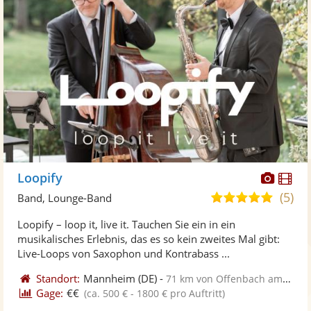
Diese
Di
Loopify
Künst
Kü
(5)
5,0
Band, Lounge-Band
stellt
ste
von
Loopify – loop it, live it. Tauchen Sie ein in ein
Fotos
Vi
5
musikalisches Erlebnis, das es so kein zweites Mal gibt:
bereit
ber
Sternen
Live-Loops von Saxophon und Kontrabass ...
Standort:
Mannheim
(DE)
-
71 km von Offenbach am Main
Gage:
€€
(ca. 500 € - 1800 € pro Auftritt)