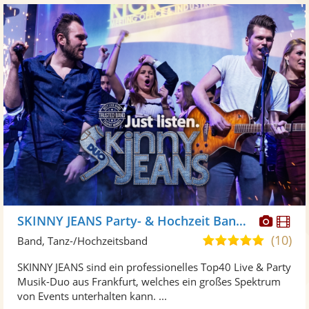
Diese
Di
SKINNY JEANS Party- & Hochzeit Band & DJ
Künst
Kü
(10)
5,0
Band, Tanz-/Hochzeitsband
stellt
ste
von
SKINNY JEANS sind ein professionelles Top40 Live & Party
Fotos
Vi
5
Musik-Duo aus Frankfurt, welches ein großes Spektrum
bereit
ber
Sternen
von Events unterhalten kann. ...