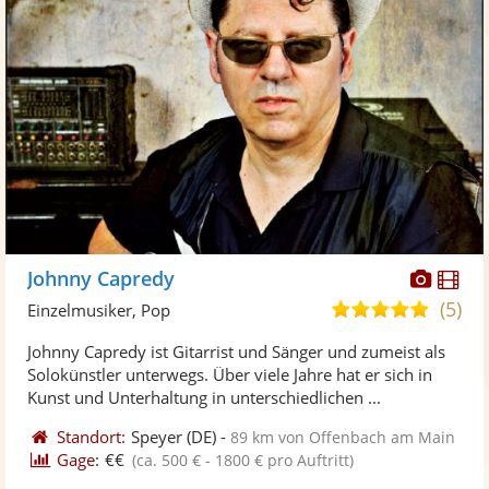
Diese
Di
Johnny Capredy
Künst
Kü
(5)
5,0
Einzelmusiker, Pop
stellt
ste
von
Johnny Capredy ist Gitarrist und Sänger und zumeist als
Fotos
Vi
5
Solokünstler unterwegs. Über viele Jahre hat er sich in
bereit
ber
Sternen
Kunst und Unterhaltung in unterschiedlichen ...
Standort:
Speyer
(DE)
-
89 km von Offenbach am Main
Gage:
€€
(ca. 500 € - 1800 € pro Auftritt)