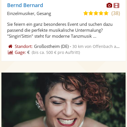
Diese
Di
Bernd Bernard
Künst
Kü
(38)
4,9
Einzelmusiker, Gesang
stellt
ste
von
Sie feiern ein ganz besonderes Event und suchen dazu
Fotos
Vi
5
passend die perfekte musikalische Untermalung?
bereit
ber
Sternen
"Singin’Sittin" steht für moderne Tanzmusik ...
Standort:
Großostheim
(DE)
-
30 km von Offenbach am Main
Gage:
€
(bis ca. 500 € pro Auftritt)