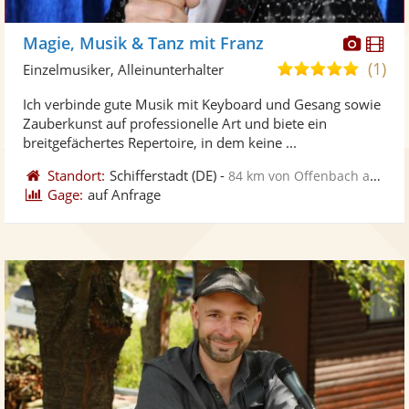
Diese
Di
Magie, Musik & Tanz mit Franz
Künst
Kü
(1)
5,0
Einzelmusiker, Alleinunterhalter
stellt
ste
von
Ich verbinde gute Musik mit Keyboard und Gesang sowie
Fotos
Vi
5
Zauberkunst auf professionelle Art und biete ein
bereit
ber
Sternen
breitgefächertes Repertoire, in dem keine ...
Standort:
Schifferstadt
(DE)
-
84 km von Offenbach am Main
Gage:
auf Anfrage