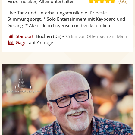
(66)
5,0
Einzelmusiker, Alleinunterhalter
stellt
ste
von
Live Tanz und Unterhaltungsmusik die für beste
Fotos
Vi
5
Stimmung sorgt. * Solo Entertainment mit Keyboard und
bereit
ber
Sternen
Gesang. * Akkordeon bayerisch und volkstümlich. ...
Standort:
Buchen
(DE)
-
75 km von Offenbach am Main
Gage:
auf Anfrage