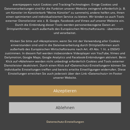
eventpeppers nutzt Cookies und Tracking-Technologien. Einige Cookies und
Datenverarbeitungen sind für die Funktion unserer Website zwingend erforderlich (z. B.
um Künstler im Künstlerkorb "Meine Künstler" zu sammeln), andere helfen uns, Ihnen
einen optimierten und individualisierten Service zu bieten. Wir binden so auch Tools
externer Dienstleister wie z. B. Google, Facebook und Vimeo auf unserer Website ein.
Durch die Einbindung dieser Tools werden personenbezogene Daten an
Auch interessant:
Drittplattformen - auch außerhalb des Europäischen Wirtschaftsraums - übermittelt
und verarbeitet.
Klicken Sie bitte auf «Akzeptieren», wenn Sie mit der Verwendung aller Cookies
einverstanden sind und in die Datenverarbeitung durch Drittplattformen auch
Flamenco Tänzer
Französische Musik
Country
Span
außerhalb des Europäischen Wirtschaftsraums nach Art. 49 Abs. 1 lit. a DSGVO
zustimmen. In diesem Fall werden insbesondere Videoplayer von YouTube, Vimeo und
Dailymotion, Google Maps, Google Analytics und Facebook-Einbindungen aktiviert. Beim
Klick auf «Ablehnen» werden nicht unbedingt erforderlich Cookies und Tools externer
Dienstleister deaktiviert. Durch einen Klick auf «Datenschutz-Einstellungen» können Sie
individuelle Einstellungen treffen und bereits erteilte Einwilligungen widerrufen. Diese
Einstellungen erreichen Sie auch jederzeit über den Link «Datenschutz» im Footer
unserer Website.
Wie funktioniert's?
Akzeptieren
1. Kostenlos anfragen
Starten Sie mit dem Button 'Kostenlos anfragen' eine Anfrage an die für
Ablehnen
Sie interessanten Solomusiker - also z. B. bestimmte Alleinunterhalter.
Diesen Button finden Sie auf den jeweiligen Künstler-Profil-Seiten der
Musiker.
Datenschutz-Einstellungen