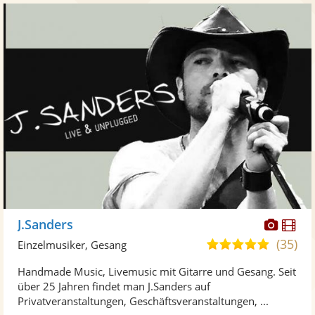
Diese
Di
J.Sanders
Künst
Kü
(35)
4,9
Einzelmusiker, Gesang
stellt
ste
von
Handmade Music, Livemusic mit Gitarre und Gesang. Seit
Fotos
Vi
5
über 25 Jahren findet man J.Sanders auf
bereit
ber
Sternen
Privatveranstaltungen, Geschäftsveranstaltungen, ...