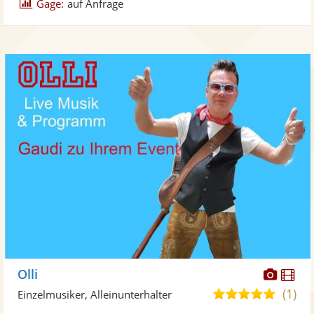
Gage:
auf Anfrage
Diese
Di
Olli
Künst
Kü
(1)
5,0
Einzelmusiker, Alleinunterhalter
stellt
ste
von