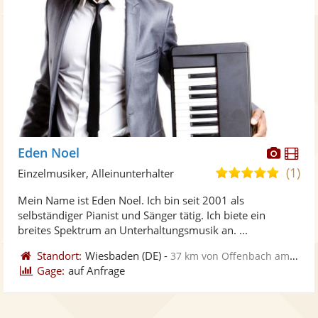
Diese
Di
Eden Noel
Künst
Kü
(1)
5,0
Einzelmusiker, Alleinunterhalter
stellt
ste
von
Mein Name ist Eden Noel. Ich bin seit 2001 als
Fotos
Vi
5
selbständiger Pianist und Sänger tätig. Ich biete ein
bereit
ber
Sternen
breites Spektrum an Unterhaltungsmusik an. ...
Standort:
Wiesbaden
(DE)
-
37 km von Offenbach am Main
Gage:
auf Anfrage