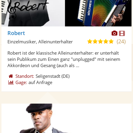
Diese
Di
Robert
Künst
Kü
(24)
5,0
Einzelmusiker, Alleinunterhalter
stellt
ste
von
Robert ist der klassische Alleinunterhalter: er unterhält
Fotos
Vi
5
sein Publikum zum Einen ganz "unplugged" mit seinem
bereit
ber
Sternen
Akkordeon und Gesang (auch als ...
Standort:
Seligenstadt
(DE)
Gage:
auf Anfrage