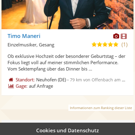
Diese
Di
Timo Maneri
Künst
Kü
(1)
5,0
Einzelmusiker, Gesang
stellt
ste
von
Ob exklusive Hochzeit oder besonderer Geburtstag – der
Fotos
Vi
5
Fokus liegt voll auf meiner stimmlichen Performance.
bereit
ber
Sternen
Vom Sektempfang über das Dinner bis ...
Standort:
Neuhofen
(DE)
-
79 km von Offenbach am Main
Gage:
auf Anfrage
Informationen zum Ranking dieser Liste
Weiter
Cookies und Datenschutz