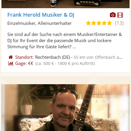
Diese
Di
Frank Herold Musiker & DJ
Künst
Kü
(13)
4,9
Einzelmusiker, Alleinunterhalter
stellt
ste
von
Sie sind auf der Suche nach einem Musiker/Entertainer &
Fotos
Vi
5
DJ für Ihr Event der die passende Musik und lockere
bereit
ber
Sternen
Stimmung für Ihre Gäste liefert? ...
Standort:
Rechtenbach
(DE)
-
55 km von Offenbach am Main
Gage:
€€
(ca. 500 € - 1800 € pro Auftritt)