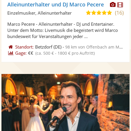
Diese
Di
Alleinunterhalter und DJ Marco Pecere
Künst
Kü
(16)
5,0
Einzelmusiker, Alleinunterhalter
stellt
ste
von
Marco Pecere - Alleinunterhalter - DJ und Entertainer.
Fotos
Vi
5
Unter dem Motto: Livemusik die begeistert wird Marco
bereit
ber
Sternen
bundesweit für Veranstaltungen jeder ...
Standort:
Betzdorf
(DE)
-
98 km von Offenbach am Main
Gage:
€€
(ca. 500 € - 1800 € pro Auftritt)