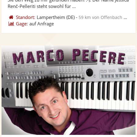
bereit
ber
Sternen
Renč-Pelleriti steht sowohl für ...
Standort:
Lampertheim
(DE)
-
59 km von Offenbach am Main
Gage:
auf Anfrage