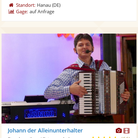
Standort:
Hanau
(DE)
Gage:
auf Anfrage
Diese
Di
Johann der Alleinunterhalter
Künst
Kü