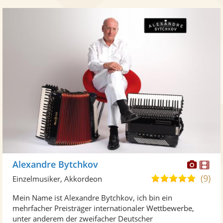
Diese
Di
Alexandre Bytchkov
Künst
Kü
(9)
5,0
Einzelmusiker, Akkordeon
stellt
ste
von
Mein Name ist Alexandre Bytchkov, ich bin ein
Fotos
Vi
5
mehrfacher Preisträger internationaler Wettbewerbe,
bereit
ber
Sternen
unter anderem der zweifacher Deutscher