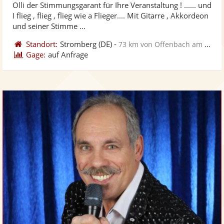
Olli der Stimmungsgarant für Ihre Veranstaltung ! ...... und
Fotos
Vi
5
I flieg , flieg , flieg wie a Flieger.... Mit Gitarre , Akkordeon
bereit
ber
Sternen
und seiner Stimme ...
Standort:
Stromberg
(DE)
-
73 km von Offenbach am Main
Gage:
auf Anfrage