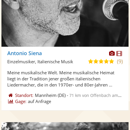
Diese
Di
Antonio Siena
Künst
Kü
(9)
4,9
Einzelmusiker, Italienische Musik
stellt
ste
von
Meine musikalische Welt. Meine musikalische Heimat
Fotos
Vi
5
liegt in der Tradition jener großen italienischen
bereit
ber
Sternen
Liedermacher, die in den 1970er- und 80er-Jahren ...
Standort:
Mannheim
(DE)
-
71 km von Offenbach am Main
Gage:
auf Anfrage