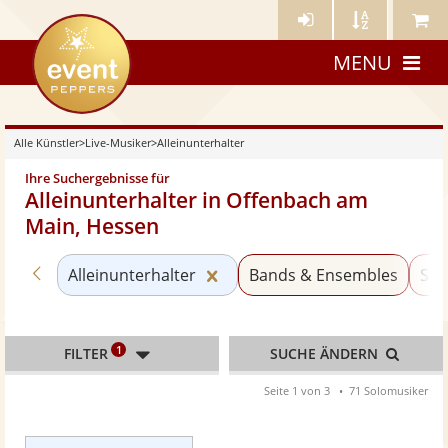
Künstler-
Künstler
Meine
eventpeppers
Login
A-
Künstle
MENU
Z
Alle Künstler
>
Live-Musiker
>
Alleinunterhalter
Ihre Suchergebnisse für
Alleinunterhalter in Offenbach am
Main, Hessen
Zurück zu «Live-Musiker»
Kategorie «Alleinunterhalter
Alleinunterhalter
Bands & Ensembles
Sol
1
FILTER
SUCHE ÄNDERN
Seite 1 von 3
71 Solomusiker