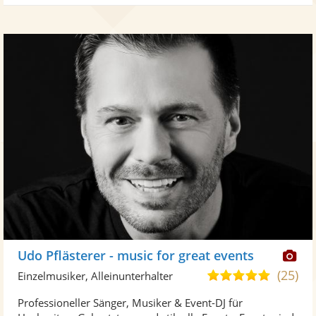
Di
Udo Pflästerer - music for great events
Kü
(25)
4,9
Einzelmusiker, Alleinunterhalter
ste
von
Professioneller Sänger, Musiker & Event-DJ für
Fo
5