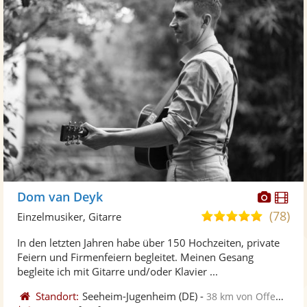
Diese
Di
Dom van Deyk
Künst
Kü
(78)
5,0
Einzelmusiker, Gitarre
stellt
ste
von
In den letzten Jahren habe über 150 Hochzeiten, private
Fotos
Vi
5
Feiern und Firmenfeiern begleitet. Meinen Gesang
bereit
ber
Sternen
begleite ich mit Gitarre und/oder Klavier ...
Standort:
Seeheim-Jugenheim
(DE)
-
38 km von Offenbach am Main