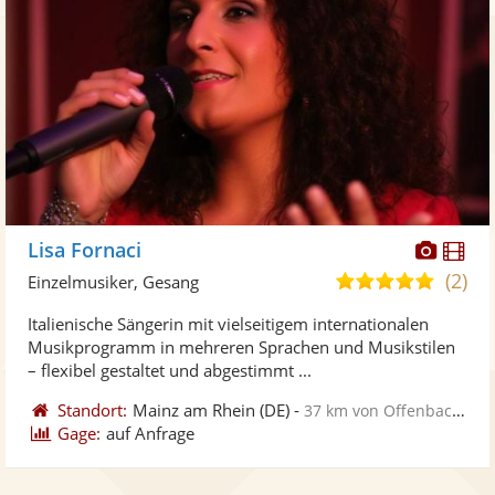
Diese
Di
Lisa Fornaci
Künst
Kü
(2)
5,0
Einzelmusiker, Gesang
stellt
ste
von
Italienische Sängerin mit vielseitigem internationalen
Fotos
Vi
5
Musikprogramm in mehreren Sprachen und Musikstilen
bereit
ber
Sternen
– flexibel gestaltet und abgestimmt ...
Standort:
Mainz am Rhein
(DE)
-
37 km von Offenbach am Main
Gage:
auf Anfrage