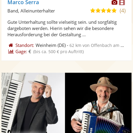
Diese
Di
Marco Serra
Künst
Kü
(4)
5,0
Band, Alleinunterhalter
stellt
ste
von
Gute Unterhaltung sollte vielseitig sein. und sorgfältig
Fotos
Vi
5
dargeboten werden. Hierin sehen wir die besondere
bereit
ber
Sternen
Herausforderung bei der Gestaltung ...
Standort:
Weinheim
(DE)
-
62 km von Offenbach am Main
Gage:
€
(bis ca. 500 € pro Auftritt)