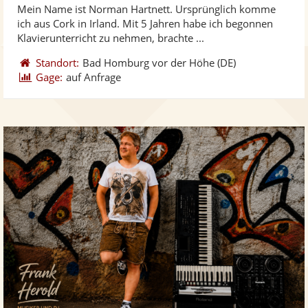
Mein Name ist Norman Hartnett. Ursprünglich komme
Fotos
Vi
5
ich aus Cork in Irland. Mit 5 Jahren habe ich begonnen
bereit
ber
Sternen
Klavierunterricht zu nehmen, brachte ...
Standort:
Bad Homburg vor der Höhe
(DE)
Gage:
auf Anfrage