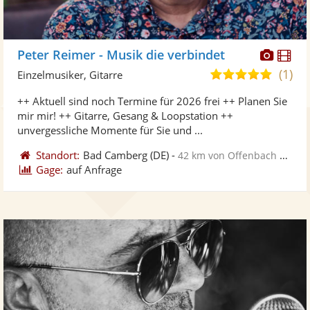
Diese
Di
Peter Reimer - Musik die verbindet
Künst
Kü
(1)
5,0
Einzelmusiker, Gitarre
stellt
ste
von
++ Aktuell sind noch Termine für 2026 frei ++ Planen Sie
Fotos
Vi
5
mir mir! ++ Gitarre, Gesang & Loopstation ++
bereit
ber
Sternen
unvergessliche Momente für Sie und ...
Standort:
Bad Camberg
(DE)
-
42 km von Offenbach am Main
Gage:
auf Anfrage