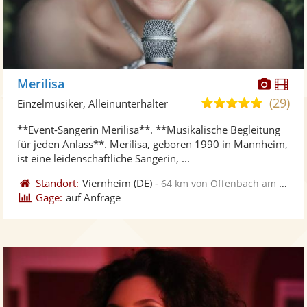
Diese
Di
Merilisa
Künst
Kü
(29)
5,0
Einzelmusiker, Alleinunterhalter
stellt
ste
von
**Event-Sängerin Merilisa**. **Musikalische Begleitung
Fotos
Vi
5
für jeden Anlass**. Merilisa, geboren 1990 in Mannheim,
bereit
ber
Sternen
ist eine leidenschaftliche Sängerin, ...
Standort:
Viernheim
(DE)
-
64 km von Offenbach am Main
Gage:
auf Anfrage