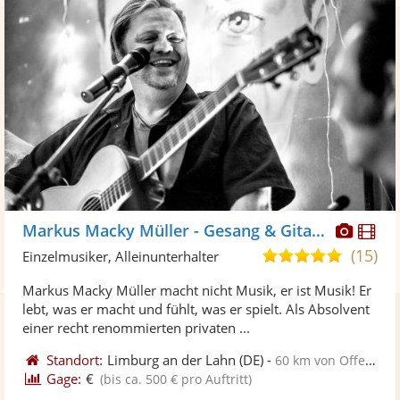
Diese
Di
Markus Macky Müller - Gesang & Gitarre, DJ, Band
Künst
Kü
(15)
4,9
Einzelmusiker, Alleinunterhalter
stellt
ste
von
Markus Macky Müller macht nicht Musik, er ist Musik! Er
Fotos
Vi
5
lebt, was er macht und fühlt, was er spielt. Als Absolvent
bereit
ber
Sternen
einer recht renommierten privaten ...
Standort:
Limburg an der Lahn
(DE)
-
60 km von Offenbach am Main
Gage:
€
(bis ca. 500 € pro Auftritt)