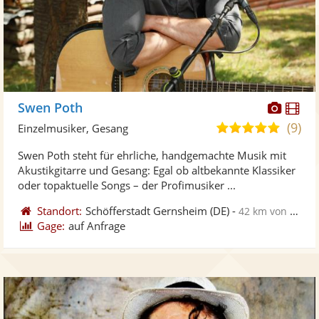
Diese
Di
Swen Poth
Künst
Kü
(9)
5,0
Einzelmusiker, Gesang
stellt
ste
von
Swen Poth steht für ehrliche, handgemachte Musik mit
Fotos
Vi
5
Akustikgitarre und Gesang: Egal ob altbekannte Klassiker
bereit
ber
Sternen
oder topaktuelle Songs – der Profimusiker ...
Standort:
Schöfferstadt Gernsheim
(DE)
-
42 km von Offenbach am Main
Gage:
auf Anfrage