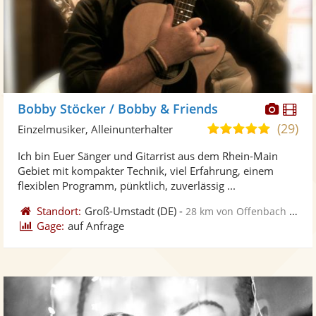
Diese
Di
Bobby Stöcker / Bobby & Friends
Künst
Kü
(29)
5,0
Einzelmusiker, Alleinunterhalter
stellt
ste
von
Ich bin Euer Sänger und Gitarrist aus dem Rhein-Main
Fotos
Vi
5
Gebiet mit kompakter Technik, viel Erfahrung, einem
bereit
ber
Sternen
flexiblen Programm, pünktlich, zuverlässig ...
Standort:
Groß-Umstadt
(DE)
-
28 km von Offenbach am Main
Gage:
auf Anfrage