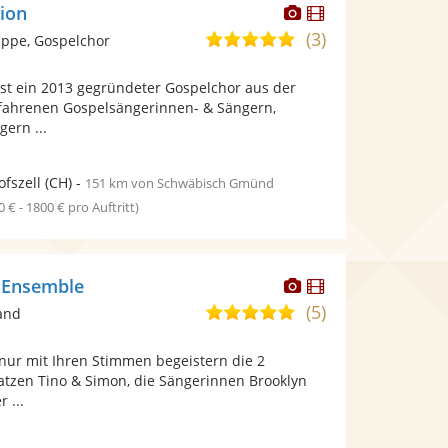
Dieser
Dieser
ion
Künstler
Künstler
(3)
4,8
ppe, Gospelchor
stellt
stellt
von
Fotos
Videos
ist ein 2013 gegründeter Gospelchor aus der
5
bereit.
bereit.
rfahrenen Gospelsängerinnen- & Sängern,
Sternen
gern ...
ofszell
(CH)
-
151 km von Schwäbisch Gmünd
0 € - 1800 € pro Auftritt)
Dieser
Dieser
a Ensemble
Künstler
Künstler
(5)
5,0
and
stellt
stellt
von
Fotos
Videos
nur mit Ihren Stimmen begeistern die 2
5
bereit.
bereit.
zen Tino & Simon, die Sängerinnen Brooklyn
Sternen
 ...