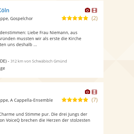
Dieser
Dieser
Köln
Künstler
Künstler
(2)
5,0
ppe, Gospelchor
stellt
stellt
von
Fotos
Videos
ndenstimmen: Liebe Frau Niemann, aus
5
bereit.
bereit.
Gründen mussten wir als erste die Kirche
Sternen
en uns deshalb ...
DE)
-
312 km von Schwäbisch Gmünd
age
Dieser
Dieser
Künstler
Künstler
(7)
4,9
ppe, A Cappella-Ensemble
stellt
stellt
von
Fotos
Videos
 Charme und Stimme pur. Die drei Jungs der
5
bereit.
bereit.
ion VoiceQ brechen die Herzen der stolzesten
Sternen