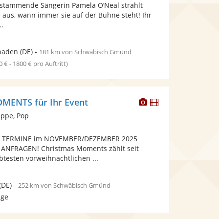
Fotos
Videos
n stammende Sängerin Pamela O’Neal strahlt
5
bereit.
bereit.
aus, wann immer sie auf der Bühne steht! Ihr
Sternen
..
baden
(DE)
-
181 km von Schwäbisch Gmünd
0 € - 1800 € pro Auftritt)
Dieser
Dieser
ENTS für Ihr Event
Künstler
Künstler
ppe, Pop
stellt
stellt
Fotos
Videos
 TERMINE im NOVEMBER/DEZEMBER 2025
bereit.
bereit.
 ANFRAGEN! Christmas Moments zählt seit
btesten vorweihnachtlichen ...
(DE)
-
252 km von Schwäbisch Gmünd
age