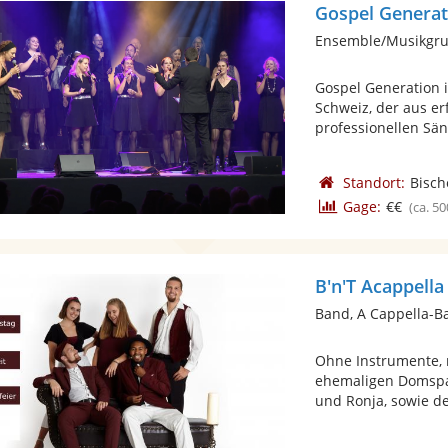
Gospel Generat
Ensemble/Musikgru
Gospel Generation 
Schweiz, der aus e
professionellen Sän
Standort:
Bisch
Gage:
€€
(ca. 50
B'n'T Acappell
Band, A Cappella-B
Ohne Instrumente, 
ehemaligen Domspat
und Ronja, sowie der