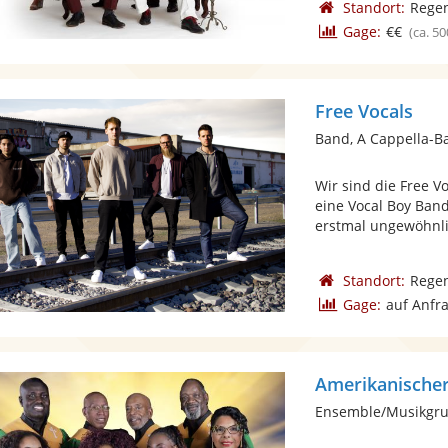
Standort:
Rege
Gage:
€€
(ca. 50
Free Vocals
Band, A Cappella-B
Wir sind die Free V
eine Vocal Boy Band 
erstmal ungewöhnlic
Standort:
Rege
Gage:
auf Anfr
Ensemble/Musikgru