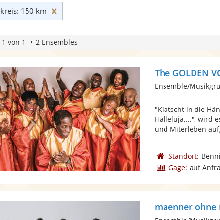
Umkreis: 150 km zurücksetzen
reis: 150 km
 1 von 1
2 Ensembles
The GOLDEN V
Ensemble/Musikgru
"Klatscht in die Hän
Halleluja....", wir
und Miterleben aufg
Standort:
Benn
Gage:
auf Anfr
maenner ohne 