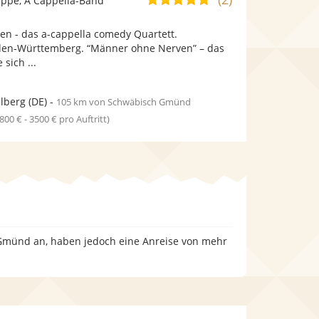
ppe, A Cappella-Band
stellt
stellt
von
Fotos
Videos
n - das a-cappella comedy Quartett.
5
bereit.
bereit.
den-Württemberg. “Männer ohne Nerven” – das
Sternen
 sich ...
lberg
(DE)
-
105 km von Schwäbisch Gmünd
1800 € - 3500 € pro Auftritt)
 Gmünd an, haben jedoch eine Anreise von mehr