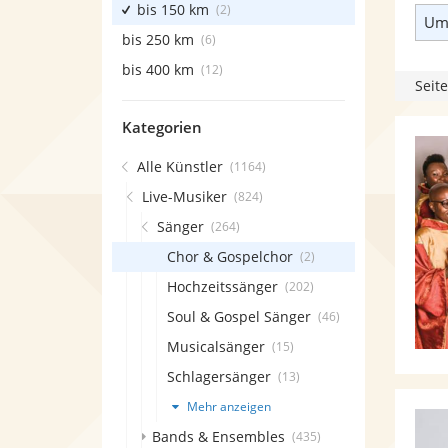
bis 150 km
(2)
Umk
bis 250 km
(6)
bis 400 km
(12)
Seite
Kategorien
Alle Künstler
(1164)
Live-Musiker
(824)
Sänger
(264)
Chor & Gospelchor
(2)
Hochzeitssänger
(202)
Soul & Gospel Sänger
(46)
Musicalsänger
(15)
Schlagersänger
(13)
Mehr anzeigen
Bands & Ensembles
(435)