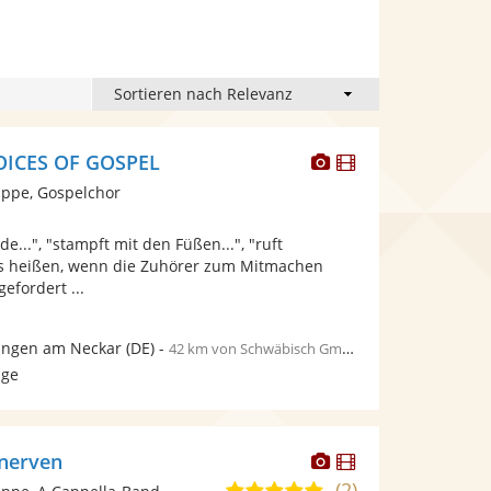
Dieser
Dieser
OICES OF GOSPEL
Künstler
Künstler
ppe, Gospelchor
stellt
stellt
Fotos
Videos
de...", "stampft mit den Füßen...", "ruft
bereit.
bereit.
d es heißen, wenn die Zuhörer zum Mitmachen
efordert ...
ingen am Neckar
(DE)
-
42 km von Schwäbisch Gmünd
age
Dieser
Dieser
nerven
Künstler
Künstler
(2)
5,0