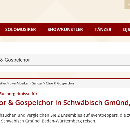
K
SOLOMUSIKER
SHOWKÜNSTLER
TÄNZER
DJS
 & Gospelchor
stler
>
Live-Musiker
>
Sänger
>
Chor & Gospelchor
 Suchergebnisse für
or & Gospelchor in Schwäbisch Gmünd
hsuchen und vergleichen Sie 2 Ensembles auf eventpeppers, die zu
 Schwäbisch Gmünd, Baden-Württemberg reisen.