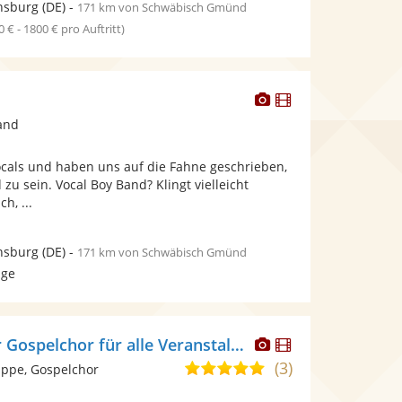
nsburg
(DE)
-
171 km von Schwäbisch Gmünd
0 € - 1800 € pro Auftritt)
Dieser
Dieser
Künstler
Künstler
and
stellt
stellt
Fotos
Videos
ocals und haben uns auf die Fahne geschrieben,
bereit.
bereit.
zu sein. Vocal Boy Band? Klingt vielleicht
h, ...
nsburg
(DE)
-
171 km von Schwäbisch Gmünd
age
Dieser
Dieser
Amerikanischer Gospelchor für alle Veranstaltungen
Künstler
Künstler
(3)
5,0
ppe, Gospelchor
stellt
stellt
von