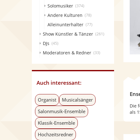
Solomusiker
(374)
Andere Kulturen
(78)
Alleinunterhalter
(77)
Show Künstler & Tänzer
(261)
DJs
(45)
Moderatoren & Redner
(33)
Auch interessant:
Ens
Organist
Musicalsänger
Die 
Salonmusik-Ensemble
als 
Klassik-Ensemble
Hochzeitsredner