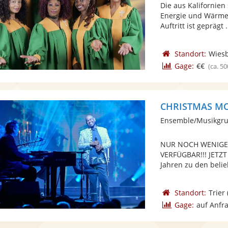
Die aus Kalifornie
Energie und Wärme 
Auftritt ist geprägt .
Standort:
Wies
Gage:
€€
(ca. 50
CHRISTMAS MOM
Ensemble/Musikgru
NUR NOCH WENIGE
VERFÜGBAR!!! JETZT
Jahren zu den belie
Standort:
Trier
Gage:
auf Anfr