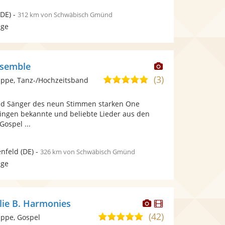
DE)
-
312 km von Schwäbisch Gmünd
age
Dieser
nsemble
Künstler
(3)
4,9
ppe, Tanz-/Hochzeitsband
stellt
von
Fotos
nd Sänger des neun Stimmen starken One
5
bereit.
ingen bekannte und beliebte Lieder aus den
Sternen
ospel ...
nfeld
(DE)
-
326 km von Schwäbisch Gmünd
age
Dieser
Dieser
lie B. Harmonies
Künstler
Künstler
(42)
5,0
ppe, Gospel
stellt
stellt