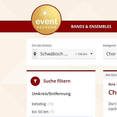
eventpeppers
BANDS & ENSEMBLES
Radius
Ort des Events
Kategorie
Schwäbisch Gmünd
Chor
Ort
des
Events
Alle Kün
festlegen
Suche filtern
Ihre
Ch
Umkreis/Entfernung
Durc
beliebig
(14)
nach
bis 50 km
(1)