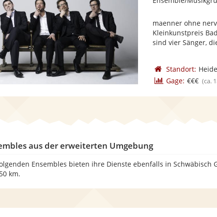
Ensemble/Musikgru
maenner ohne nerve
Kleinkunstpreis Ba
sind vier Sänger, die
Standort:
Heide
Gage:
€€€
(ca. 
embles aus der erweiterten Umgebung
folgenden Ensembles bieten ihre Dienste ebenfalls in Schwäbisch
150 km.