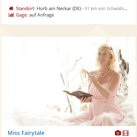
Standort:
Horb am Neckar
(DE)
-
91 km von Schwäbisch Gmünd
Gage:
auf Anfrage
Diese
Di
Miss Fairytale