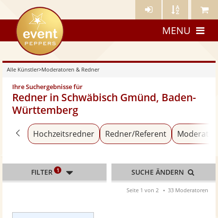
Künstler-
Künstler
Meine
eventpeppers
Login
A-
Künstle
MENU
Z
Alle Künstler
>
Moderatoren & Redner
Ihre Suchergebnisse für
Redner in Schwäbisch Gmünd, Baden-
Württemberg
Zurück zu «Alle Künstler»
Hochzeitsredner
Redner/Referent
Moderator
1
FILTER
SUCHE ÄNDERN
Seite 1 von 2
33 Moderatoren