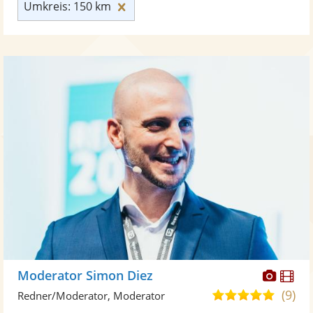
Umkreis: 150 km zurücksetzen
Umkreis: 150 km
Diese
Di
Moderator Simon Diez
Künst
Kü
(9)
4,9
Redner/Moderator, Moderator
stellt
ste
von