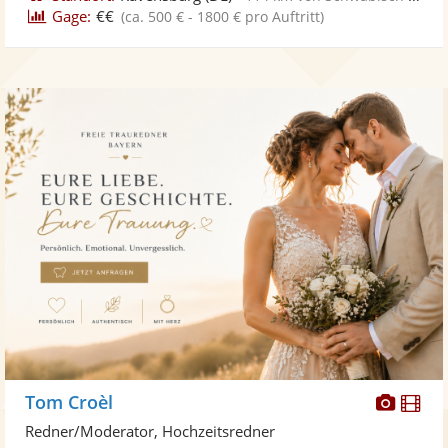
Gage:
€€
(ca. 500 € - 1800 € pro Auftritt)
Diese
Di
Tom Croèl
Künst
Kü
Redner/Moderator, Hochzeitsredner