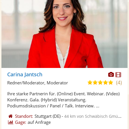
Diese
Di
Carina Jantsch
Künst
Kü
(4)
5,0
Redner/Moderator, Moderator
stellt
ste
von
Ihre starke Partnerin für. (Online) Event. Webinar. (Video)
Fotos
Vi
5
Konferenz. Gala. (Hybrid) Veranstaltung.
bereit
ber
Sternen
Podiumsdiskussion / Panel / Talk. Interview. ...
Standort:
Stuttgart
(DE)
-
44 km von Schwäbisch Gmünd
Gage:
auf Anfrage