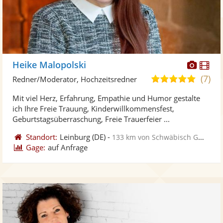
Diese
Di
Heike Malopolski
Künst
Kü
(7)
5,0
Redner/Moderator, Hochzeitsredner
stellt
ste
von
Mit viel Herz, Erfahrung, Empathie und Humor gestalte
Fotos
Vi
5
ich Ihre Freie Trauung, Kinderwillkommensfest,
bereit
ber
Sternen
Geburtstagsüberraschung, Freie Trauerfeier ...
Standort:
Leinburg
(DE)
-
133 km von Schwäbisch Gmünd
Gage:
auf Anfrage