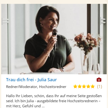
Di
Trau dich frei - Julia Saur
Kü
(1)
5,0
Redner/Moderator, Hochzeitsredner
ste
von
Hallo Ihr Lieben, schön, dass Ihr auf meine Seite gestoßen
Fo
5
seid. Ich bin Julia - ausgebildete freie Hochzeitsrednerin –
ber
Sternen
mit Herz, Gefühl und ...