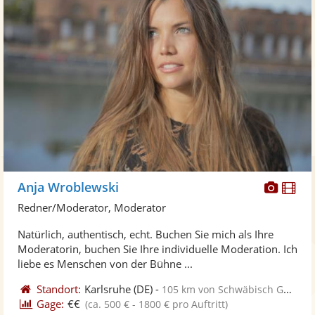
Diese
Di
Anja Wroblewski
Künst
Kü
Redner/Moderator, Moderator
stellt
ste
Natürlich, authentisch, echt. Buchen Sie mich als Ihre
Fotos
Vi
Moderatorin, buchen Sie Ihre individuelle Moderation. Ich
bereit
ber
liebe es Menschen von der Bühne ...
Standort:
Karlsruhe
(DE)
-
105 km von Schwäbisch Gmünd
Gage:
€€
(ca. 500 € - 1800 € pro Auftritt)