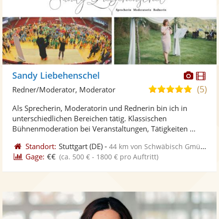
Diese
Di
Sandy Liebehenschel
Künst
Kü
(5)
5,0
Redner/Moderator, Moderator
stellt
ste
von
Als Sprecherin, Moderatorin und Rednerin bin ich in
Fotos
Vi
5
unterschiedlichen Bereichen tätig. Klassischen
bereit
ber
Sternen
Bühnenmoderation bei Veranstaltungen, Tätigkeiten ...
Standort:
Stuttgart
(DE)
-
44 km von Schwäbisch Gmünd
Gage:
€€
(ca. 500 € - 1800 € pro Auftritt)