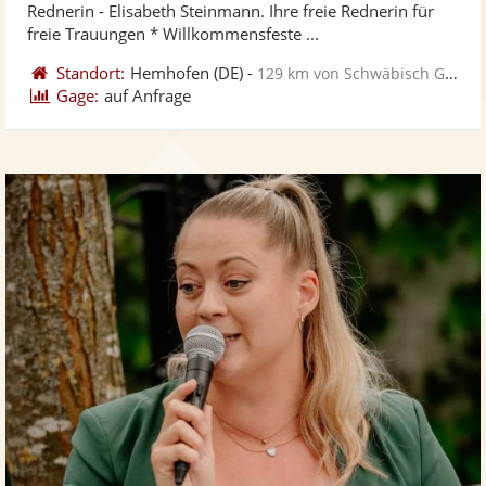
Rednerin - Elisabeth Steinmann. Ihre freie Rednerin für
ber
Sternen
freie Trauungen * Willkommensfeste ...
Standort:
Hemhofen
(DE)
-
129 km von Schwäbisch Gmünd
Gage:
auf Anfrage