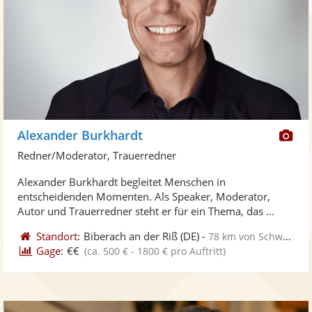
Di
Alexander Burkhardt
Kü
Redner/Moderator, Trauerredner
ste
Alexander Burkhardt begleitet Menschen in
Fo
entscheidenden Momenten. Als Speaker, Moderator,
ber
Autor und Trauerredner steht er für ein Thema, das ...
Standort:
Biberach an der Riß
(DE)
-
78 km von Schwäbisch Gmünd
Gage:
€€
(ca. 500 € - 1800 € pro Auftritt)