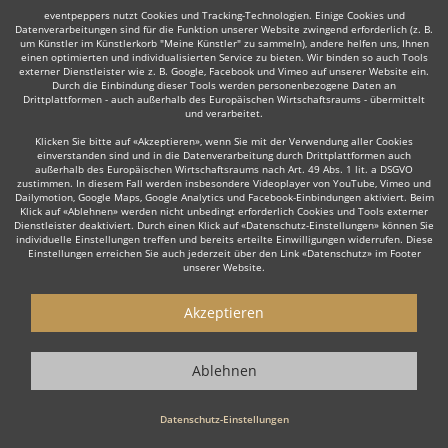
eventpeppers nutzt Cookies und Tracking-Technologien. Einige Cookies und
Datenverarbeitungen sind für die Funktion unserer Website zwingend erforderlich (z. B.
um Künstler im Künstlerkorb "Meine Künstler" zu sammeln), andere helfen uns, Ihnen
einen optimierten und individualisierten Service zu bieten. Wir binden so auch Tools
Auch interessant:
externer Dienstleister wie z. B. Google, Facebook und Vimeo auf unserer Website ein.
Durch die Einbindung dieser Tools werden personenbezogene Daten an
Drittplattformen - auch außerhalb des Europäischen Wirtschaftsraums - übermittelt
und verarbeitet.
Trompeter
Trauerredner
Dudelsackspieler
Modera
Klicken Sie bitte auf «Akzeptieren», wenn Sie mit der Verwendung aller Cookies
einverstanden sind und in die Datenverarbeitung durch Drittplattformen auch
außerhalb des Europäischen Wirtschaftsraums nach Art. 49 Abs. 1 lit. a DSGVO
zustimmen. In diesem Fall werden insbesondere Videoplayer von YouTube, Vimeo und
Dailymotion, Google Maps, Google Analytics und Facebook-Einbindungen aktiviert. Beim
Klick auf «Ablehnen» werden nicht unbedingt erforderlich Cookies und Tools externer
Dienstleister deaktiviert. Durch einen Klick auf «Datenschutz-Einstellungen» können Sie
individuelle Einstellungen treffen und bereits erteilte Einwilligungen widerrufen. Diese
Einstellungen erreichen Sie auch jederzeit über den Link «Datenschutz» im Footer
Wie funktioniert's?
unserer Website.
1. Kostenlos anfragen
Akzeptieren
Starten Sie mit dem Button 'Kostenlos anfragen' eine Anfrage an die für
Sie interessanten Moderatoren - also z. B. bestimmte Redner. Diesen
Ablehnen
Button finden Sie auf den jeweiligen Künstler-Profil-Seiten der Redner.
2. Angebote erhalten & Details besprechen
Datenschutz-Einstellungen