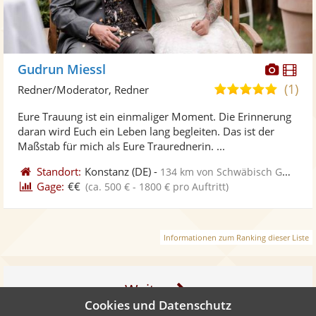
Diese
Di
Gudrun Miessl
Künst
Kü
(1)
5,0
Redner/Moderator, Redner
stellt
ste
von
Eure Trauung ist ein einmaliger Moment. Die Erinnerung
Fotos
Vi
5
daran wird Euch ein Leben lang begleiten. Das ist der
bereit
ber
Sternen
Maßstab für mich als Eure Traurednerin. ...
Standort:
Konstanz
(DE)
-
134 km von Schwäbisch Gmünd
Gage:
€€
(ca. 500 € - 1800 € pro Auftritt)
Informationen zum Ranking dieser Liste
Weiter
Cookies und Datenschutz