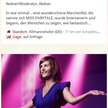
Künst
Kü
Redner/Moderator, Redner
stellt
ste
Es war einmal... eine wunderschöne Märchenfee, die
Fotos
Vi
nannte sich MISS FAIRYTALE, wurde Entertainerin und
bereit
ber
begann, den Menschen zu zeigen, wie fantastisch ...
Standort:
Allmannshofen
(DE)
-
77 km von Schwäbisch Gmünd
Gage:
auf Anfrage