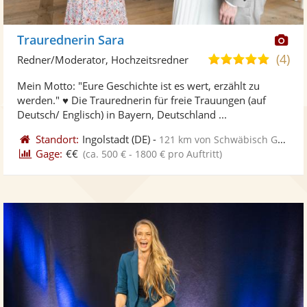
Di
Traurednerin Sara
Kü
(4)
5,0
Redner/Moderator, Hochzeitsredner
ste
von
Mein Motto: "Eure Geschichte ist es wert, erzählt zu
Fo
5
werden." ♥ Die Traurednerin für freie Trauungen (auf
ber
Sternen
Deutsch/ Englisch) in Bayern, Deutschland ...
Standort:
Ingolstadt
(DE)
-
121 km von Schwäbisch Gmünd
Gage:
€€
(ca. 500 € - 1800 € pro Auftritt)