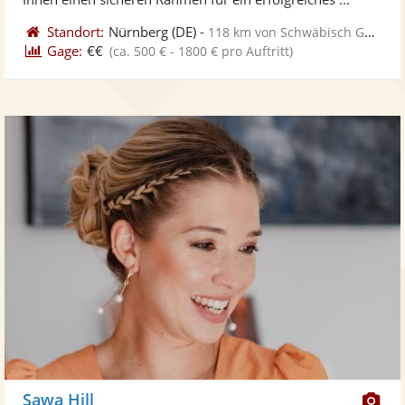
Standort:
Nürnberg
(DE)
-
118 km von Schwäbisch Gmünd
Gage:
€€
(ca. 500 € - 1800 € pro Auftritt)
Di
Sawa Hill