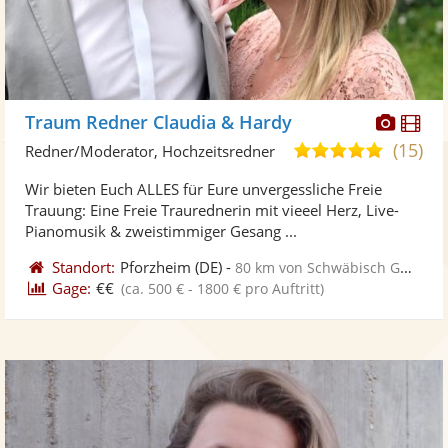
Diese
Di
Traum Redner Claudia & Hardy
Künst
Kü
(15)
5,0
Redner/Moderator, Hochzeitsredner
stellt
ste
von
Wir bieten Euch ALLES für Eure unvergessliche Freie
Fotos
Vi
5
Trauung: Eine Freie Traurednerin mit vieeel Herz, Live-
bereit
ber
Sternen
Pianomusik & zweistimmiger Gesang ...
Standort:
Pforzheim
(DE)
-
80 km von Schwäbisch Gmünd
Gage:
€€
(ca. 500 € - 1800 € pro Auftritt)