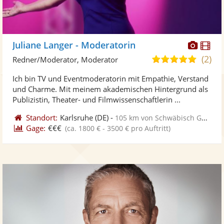
Diese
Di
Juliane Langer - Moderatorin
Künst
Kü
(2)
4,9
Redner/Moderator, Moderator
stellt
ste
von
Ich bin TV und Eventmoderatorin mit Empathie, Verstand
Fotos
Vi
5
und Charme. Mit meinem akademischen Hintergrund als
bereit
ber
Sternen
Publizistin, Theater- und Filmwissenschaftlerin ...
Standort:
Karlsruhe
(DE)
-
105 km von Schwäbisch Gmünd
Gage:
€€€
(ca. 1800 € - 3500 € pro Auftritt)