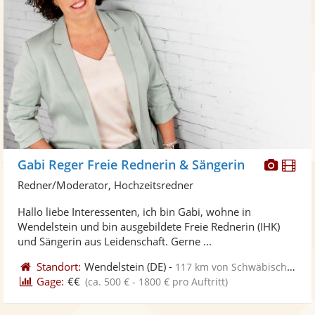
Diese
Di
Gabi Reger Freie Rednerin & Sängerin
Künst
Kü
Redner/Moderator, Hochzeitsredner
stellt
ste
Hallo liebe Interessenten, ich bin Gabi, wohne in
Fotos
Vi
Wendelstein und bin ausgebildete Freie Rednerin (IHK)
bereit
ber
und Sängerin aus Leidenschaft. Gerne ...
Standort:
Wendelstein
(DE)
-
117 km von Schwäbisch Gmünd
Gage:
€€
(ca. 500 € - 1800 € pro Auftritt)