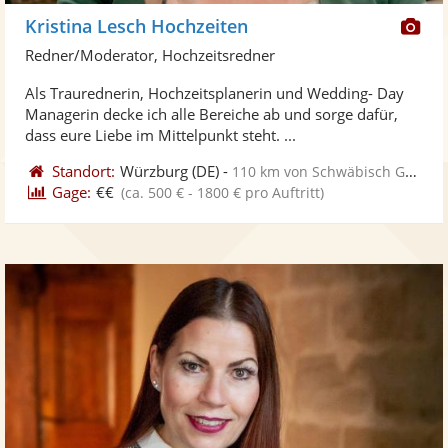
Di
Kristina Lesch Hochzeiten
Kü
Redner/Moderator, Hochzeitsredner
ste
Als Traurednerin, Hochzeitsplanerin und Wedding- Day
Fo
Managerin decke ich alle Bereiche ab und sorge dafür,
ber
dass eure Liebe im Mittelpunkt steht. ...
Standort:
Würzburg
(DE)
-
110 km von Schwäbisch Gmünd
Gage:
€€
(ca. 500 € - 1800 € pro Auftritt)