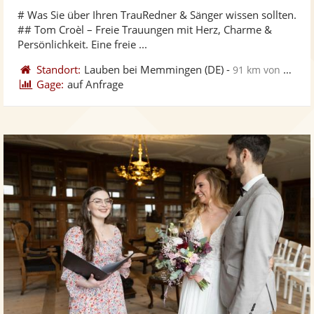
stellt
ste
# Was Sie über Ihren TrauRedner & Sänger wissen sollten.
Fotos
Vi
## Tom Croèl – Freie Trauungen mit Herz, Charme &
bereit
ber
Persönlichkeit. Eine freie ...
Standort:
Lauben bei Memmingen
(DE)
-
91 km von Schwäbisch Gmünd
Gage:
auf Anfrage