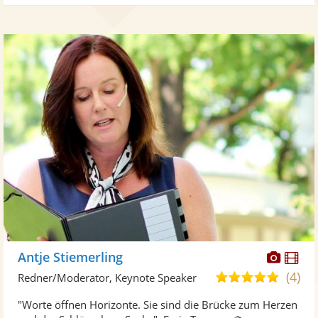
Diese
Di
Antje Stiemerling
Künst
Kü
(4)
4,8
Redner/Moderator, Keynote Speaker
stellt
ste
von
"Worte öffnen Horizonte. Sie sind die Brücke zum Herzen
Fotos
Vi
5