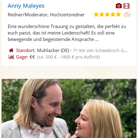
Diese
Di
Anny Maleyes
Künst
Kü
(5)
5,0
Redner/Moderator, Hochzeitsredner
stellt
ste
von
Eine wunderschöne Trauung zu gestalten, die perfekt zu
Fotos
Vi
5
euch passt, das ist meine Leidenschaft! Es soll eine
bereit
ber
Sternen
bewegende und begeisternde Ansprache ...
Standort:
Mühlacker
(DE)
-
71 km von Schwäbisch Gmünd
Gage:
€€
(ca. 500 € - 1800 € pro Auftritt)