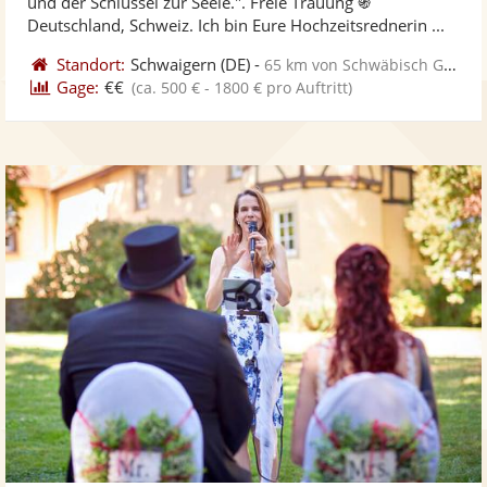
und der Schlüssel zur Seele.". Freie Trauung ֍
bereit
ber
Sternen
Deutschland, Schweiz. Ich bin Eure Hochzeitsrednerin ...
Standort:
Schwaigern
(DE)
-
65 km von Schwäbisch Gmünd
Gage:
€€
(ca. 500 € - 1800 € pro Auftritt)