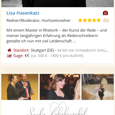
Di
Lisa Hasenkatz
Kü
(6)
5,0
Redner/Moderator, Hochzeitsredner
ste
von
Mit einem Master in Rhetorik – der Kunst der Rede – und
Fo
5
meiner langjährigen Erfahrung als Redenschreiberin
ber
Sternen
gestalte ich nun mit viel Leidenschaft ...
Standort:
Stuttgart
(DE)
-
44 km von Schwäbisch Gmünd
Gage:
€€
(ca. 500 € - 1800 € pro Auftritt)