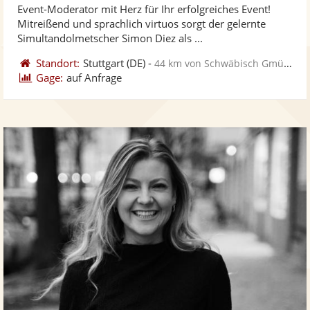
Event-Moderator mit Herz für Ihr erfolgreiches Event!
Fotos
Vi
5
Mitreißend und sprachlich virtuos sorgt der gelernte
bereit
ber
Sternen
Simultandolmetscher Simon Diez als ...
Standort:
Stuttgart
(DE)
-
44 km von Schwäbisch Gmünd
Gage:
auf Anfrage