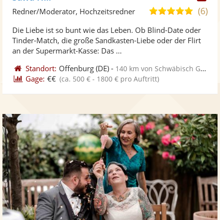
Kü
(6)
5,0
Redner/Moderator, Hochzeitsredner
ste
von
Die Liebe ist so bunt wie das Leben. Ob Blind-Date oder
Fo
5
Tinder-Match, die große Sandkasten-Liebe oder der Flirt
ber
Sternen
an der Supermarkt-Kasse: Das ...
Standort:
Offenburg
(DE)
-
140 km von Schwäbisch Gmünd
Gage:
€€
(ca. 500 € - 1800 € pro Auftritt)