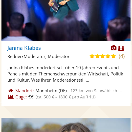
Diese
Di
Janina Klabes
Künst
Kü
(4)
5,0
Redner/Moderator, Moderator
stellt
ste
von
Janina Klabes moderiert seit über 10 Jahren Events und
Fotos
Vi
5
Panels mit den Themenschwerpunkten Wirtschaft, Politik
bereit
ber
Sternen
und Kultur. Was ihren Moderationsstil ...
Standort:
Mannheim
(DE)
-
123 km von Schwäbisch Gmünd
Gage:
€€
(ca. 500 € - 1800 € pro Auftritt)