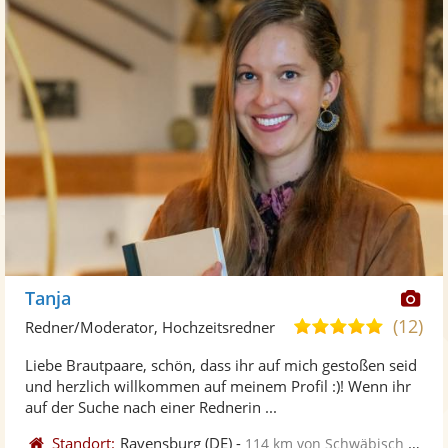
Di
Tanja
Kü
(12)
5,0
Redner/Moderator, Hochzeitsredner
ste
von
Liebe Brautpaare, schön, dass ihr auf mich gestoßen seid
Fo
5
und herzlich willkommen auf meinem Profil :)! Wenn ihr
ber
Sternen
auf der Suche nach einer Rednerin ...
Standort:
Ravensburg
(DE)
-
114 km von Schwäbisch Gmünd