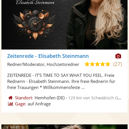
Di
Zeitenrede - Elisabeth Steinmann
Kü
(27)
5,0
Redner/Moderator, Hochzeitsredner
ste
von
ZEITENREDE - IT'S TIME TO SAY WHAT YOU FEEL. Freie
Fo
5
Rednerin - Elisabeth Steinmann. Ihre freie Rednerin für
ber
Sternen
freie Trauungen * Willkommensfeste ...
Standort:
Hemhofen
(DE)
-
129 km von Schwäbisch Gmünd
Gage:
auf Anfrage