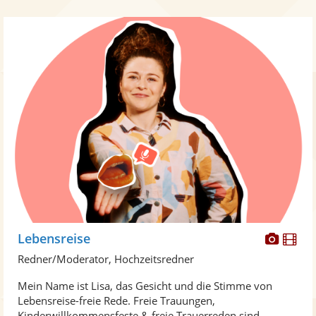
Diese
Di
Lebensreise
Künst
Kü
Redner/Moderator, Hochzeitsredner
stellt
ste
Mein Name ist Lisa, das Gesicht und die Stimme von
Fotos
Vi
Lebensreise-freie Rede. Freie Trauungen,
bereit
ber
Kinderwillkommensfeste & freie Trauerreden sind ...