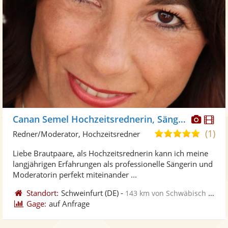
Diese
Di
Canan Semel Hochzeitsrednerin, Sängerin
Künst
Kü
(1)
5,0
Redner/Moderator, Hochzeitsredner
stellt
ste
von
Liebe Brautpaare, als Hochzeitsrednerin kann ich meine
Fotos
Vi
5
langjährigen Erfahrungen als professionelle Sängerin und
bereit
ber
Sternen
Moderatorin perfekt miteinander ...
Standort:
Schweinfurt
(DE)
-
143 km von Schwäbisch Gmünd
Gage:
auf Anfrage