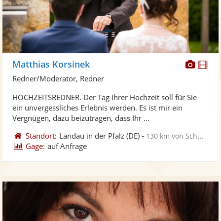
Diese
Di
Matthias Korsinek
Künst
Kü
Redner/Moderator, Redner
stellt
ste
HOCHZEITSREDNER. Der Tag Ihrer Hochzeit soll für Sie
Fotos
Vi
ein unvergessliches Erlebnis werden. Es ist mir ein
bereit
ber
Vergnügen, dazu beizutragen, dass Ihr ...
Standort:
Landau in der Pfalz
(DE)
-
130 km von Schwäbisch Gmünd
Gage:
auf Anfrage