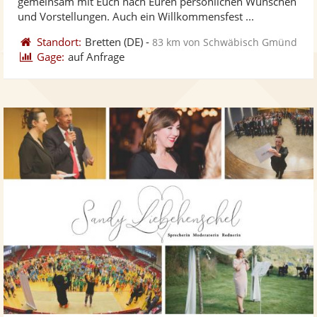
gemeinsam mit Euch nach Euren persönlichen Wünschen
ber
Sternen
und Vorstellungen. Auch ein Willkommensfest ...
Standort:
Bretten
(DE)
-
83 km von Schwäbisch Gmünd
Gage:
auf Anfrage