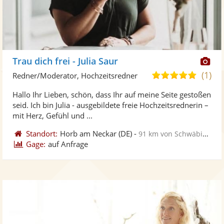
Di
Trau dich frei - Julia Saur
Kü
(1)
5,0
Redner/Moderator, Hochzeitsredner
ste
von
Hallo Ihr Lieben, schön, dass Ihr auf meine Seite gestoßen
Fo
5
seid. Ich bin Julia - ausgebildete freie Hochzeitsrednerin –
ber
Sternen
mit Herz, Gefühl und ...
Standort:
Horb am Neckar
(DE)
-
91 km von Schwäbisch Gmünd
Gage:
auf Anfrage