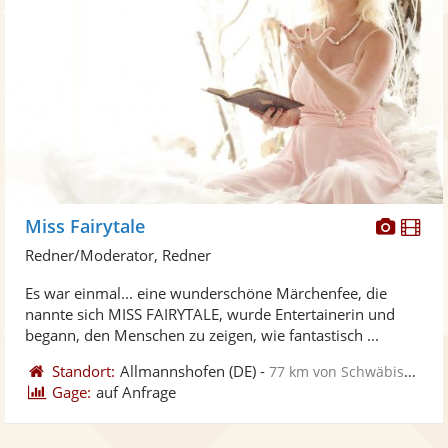
Diese
Di
Miss Fairytale
Künst
Kü
Redner/Moderator, Redner
stellt
ste
Es war einmal... eine wunderschöne Märchenfee, die
Fotos
Vi
nannte sich MISS FAIRYTALE, wurde Entertainerin und
bereit
ber
begann, den Menschen zu zeigen, wie fantastisch ...
Standort:
Allmannshofen
(DE)
-
77 km von Schwäbisch Gmünd
Gage:
auf Anfrage