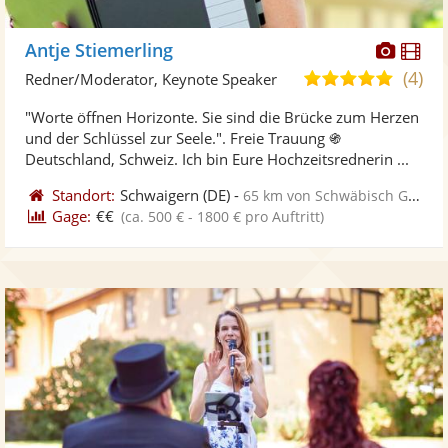
Diese
Di
Antje Stiemerling
Künst
Kü
(4)
4,8
Redner/Moderator, Keynote Speaker
stellt
ste
von
"Worte öffnen Horizonte. Sie sind die Brücke zum Herzen
Fotos
Vi
5
und der Schlüssel zur Seele.". Freie Trauung ֍
bereit
ber
Sternen
Deutschland, Schweiz. Ich bin Eure Hochzeitsrednerin ...
Standort:
Schwaigern
(DE)
-
65 km von Schwäbisch Gmünd
Gage:
€€
(ca. 500 € - 1800 € pro Auftritt)