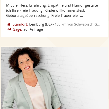
stellt
ste
von
Mit viel Herz, Erfahrung, Empathie und Humor gestalte
Fotos
Vi
5
ich Ihre Freie Trauung, Kinderwillkommensfest,
bereit
ber
Sternen
Geburtstagsüberraschung, Freie Trauerfeier ...
Standort:
Leinburg
(DE)
-
133 km von Schwäbisch Gmünd
Gage:
auf Anfrage