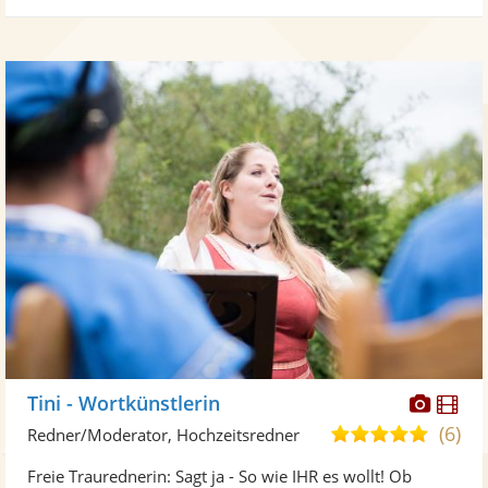
Diese
Di
Tini - Wortkünstlerin
Künst
Kü
(6)
5,0
Redner/Moderator, Hochzeitsredner
stellt
ste
von
Freie Traurednerin: Sagt ja - So wie IHR es wollt! Ob
Fotos
Vi
5