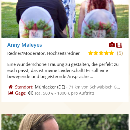
Diese
Di
Anny Maleyes
Künst
Kü
(5)
5,0
Redner/Moderator, Hochzeitsredner
stellt
ste
von
Eine wunderschöne Trauung zu gestalten, die perfekt zu
Fotos
Vi
5
euch passt, das ist meine Leidenschaft! Es soll eine
bereit
ber
Sternen
bewegende und begeisternde Ansprache ...
Standort:
Mühlacker
(DE)
-
71 km von Schwäbisch Gmünd
Gage:
€€
(ca. 500 € - 1800 € pro Auftritt)