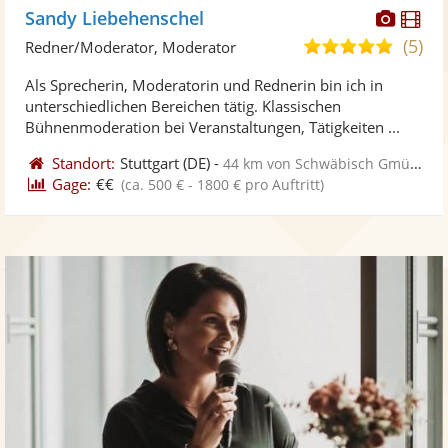
Diese
Di
Sandy Liebehenschel
Künst
Kü
(5)
5,0
Redner/Moderator, Moderator
stellt
ste
von
Als Sprecherin, Moderatorin und Rednerin bin ich in
Fotos
Vi
5
unterschiedlichen Bereichen tätig. Klassischen
bereit
ber
Sternen
Bühnenmoderation bei Veranstaltungen, Tätigkeiten ...
Standort:
Stuttgart
(DE)
-
44 km von Schwäbisch Gmünd
Gage:
€€
(ca. 500 € - 1800 € pro Auftritt)