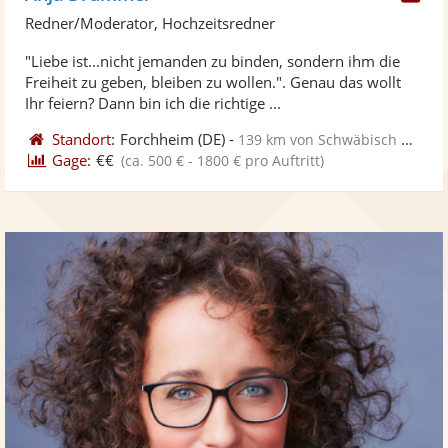
Kü
Redner/Moderator, Hochzeitsredner
ste
"Liebe ist...nicht jemanden zu binden, sondern ihm die
Fo
Freiheit zu geben, bleiben zu wollen.". Genau das wollt
ber
Ihr feiern? Dann bin ich die richtige ...
Standort:
Forchheim
(DE)
-
139 km von Schwäbisch Gmünd
Gage:
€€
(ca. 500 € - 1800 € pro Auftritt)