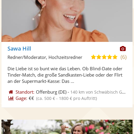
Di
Sawa Hill
Kü
(6)
5,0
Redner/Moderator, Hochzeitsredner
ste
von
Die Liebe ist so bunt wie das Leben. Ob Blind-Date oder
Fo
5
Tinder-Match, die große Sandkasten-Liebe oder der Flirt
ber
Sternen
an der Supermarkt-Kasse: Das ...
Standort:
Offenburg
(DE)
-
140 km von Schwäbisch Gmünd
Gage:
€€
(ca. 500 € - 1800 € pro Auftritt)