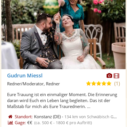
Diese
Di
Gudrun Miessl
Künst
Kü
(1)
5,0
Redner/Moderator, Redner
stellt
ste
von
Eure Trauung ist ein einmaliger Moment. Die Erinnerung
Fotos
Vi
5
daran wird Euch ein Leben lang begleiten. Das ist der
bereit
ber
Sternen
Maßstab für mich als Eure Traurednerin. ...
Standort:
Konstanz
(DE)
-
134 km von Schwäbisch Gmünd
Gage:
€€
(ca. 500 € - 1800 € pro Auftritt)