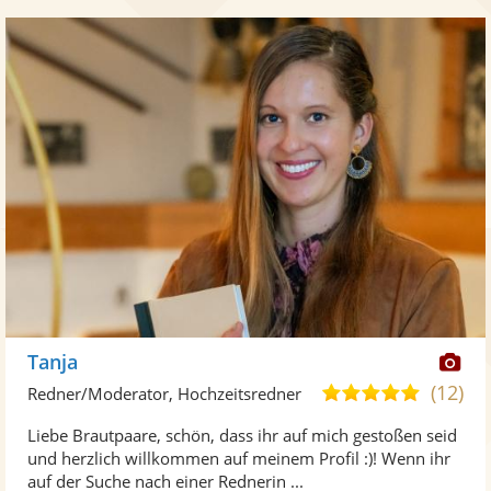
Di
Tanja
Kü
(12)
5,0
Redner/Moderator, Hochzeitsredner
ste
von
Liebe Brautpaare, schön, dass ihr auf mich gestoßen seid
Fo
5
und herzlich willkommen auf meinem Profil :)! Wenn ihr
ber
Sternen
auf der Suche nach einer Rednerin ...