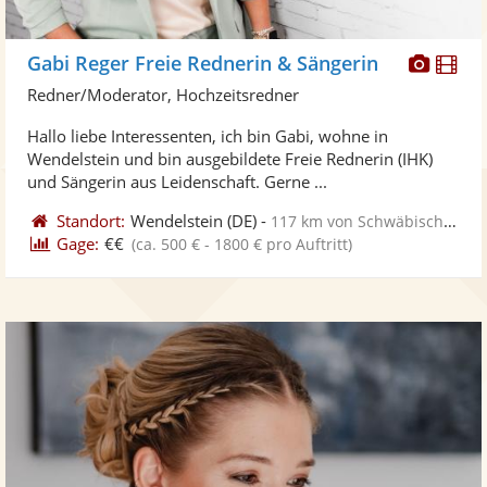
Diese
Di
Gabi Reger Freie Rednerin & Sängerin
Künst
Kü
Redner/Moderator, Hochzeitsredner
stellt
ste
Hallo liebe Interessenten, ich bin Gabi, wohne in
Fotos
Vi
Wendelstein und bin ausgebildete Freie Rednerin (IHK)
bereit
ber
und Sängerin aus Leidenschaft. Gerne ...
Standort:
Wendelstein
(DE)
-
117 km von Schwäbisch Gmünd
Gage:
€€
(ca. 500 € - 1800 € pro Auftritt)