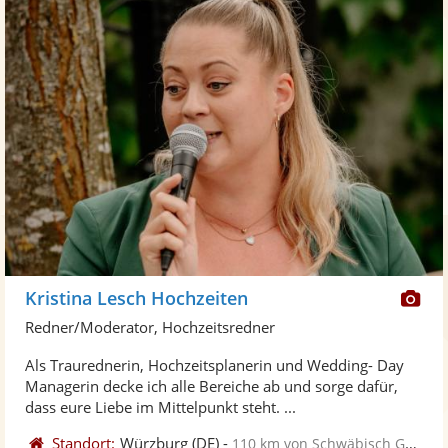
Di
Kristina Lesch Hochzeiten
Kü
Redner/Moderator, Hochzeitsredner
ste
Als Traurednerin, Hochzeitsplanerin und Wedding- Day
Fo
Managerin decke ich alle Bereiche ab und sorge dafür,
ber
dass eure Liebe im Mittelpunkt steht. ...
Standort:
Würzburg
(DE)
-
110 km von Schwäbisch Gmünd