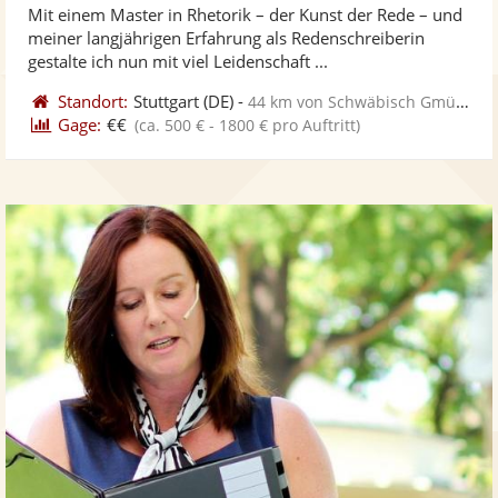
Mit einem Master in Rhetorik – der Kunst der Rede – und
Fo
5
meiner langjährigen Erfahrung als Redenschreiberin
ber
Sternen
gestalte ich nun mit viel Leidenschaft ...
Standort:
Stuttgart
(DE)
-
44 km von Schwäbisch Gmünd
Gage:
€€
(ca. 500 € - 1800 € pro Auftritt)