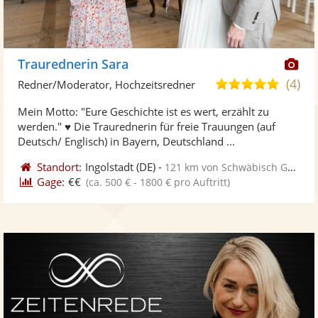
Di
Traurednerin Sara
Kü
(4)
5,0
Redner/Moderator, Hochzeitsredner
ste
von
Mein Motto: "Eure Geschichte ist es wert, erzählt zu
Fo
5
werden." ♥ Die Traurednerin für freie Trauungen (auf
ber
Sternen
Deutsch/ Englisch) in Bayern, Deutschland ...
Standort:
Ingolstadt
(DE)
-
121 km von Schwäbisch Gmünd
Gage:
€€
(ca. 500 € - 1800 € pro Auftritt)