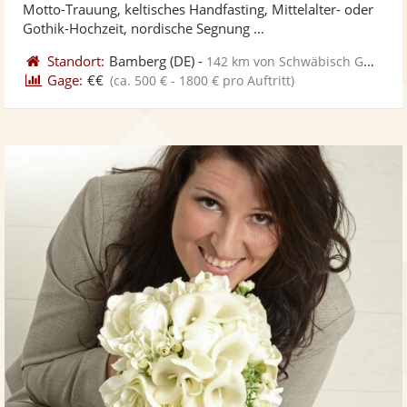
Motto-Trauung, keltisches Handfasting, Mittelalter- oder
bereit
ber
Sternen
Gothik-Hochzeit, nordische Segnung ...
Standort:
Bamberg
(DE)
-
142 km von Schwäbisch Gmünd
Gage:
€€
(ca. 500 € - 1800 € pro Auftritt)