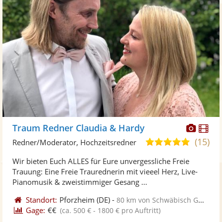
Diese
Di
Traum Redner Claudia & Hardy
Künst
Kü
(15)
5,0
Redner/Moderator, Hochzeitsredner
stellt
ste
von
Wir bieten Euch ALLES für Eure unvergessliche Freie
Fotos
Vi
5
Trauung: Eine Freie Traurednerin mit vieeel Herz, Live-
bereit
ber
Sternen
Pianomusik & zweistimmiger Gesang ...
Standort:
Pforzheim
(DE)
-
80 km von Schwäbisch Gmünd
Gage:
€€
(ca. 500 € - 1800 € pro Auftritt)