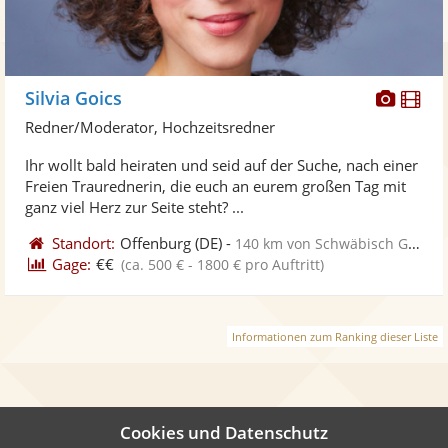
Diese
Di
Silvia Goics
Künst
Kü
Redner/Moderator, Hochzeitsredner
stellt
ste
Ihr wollt bald heiraten und seid auf der Suche, nach einer
Fotos
Vi
Freien Traurednerin, die euch an eurem großen Tag mit
bereit
ber
ganz viel Herz zur Seite steht? ...
Standort:
Offenburg
(DE)
-
140 km von Schwäbisch Gmünd
Gage:
€€
(ca. 500 € - 1800 € pro Auftritt)
Informationen zum Ranking dieser Liste
Cookies und Datenschutz