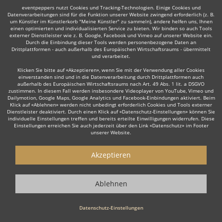
eventpeppers nutzt Cookies und Tracking-Technologien. Einige Cookies und
Auch interessant:
Datenverarbeitungen sind für die Funktion unserer Website zwingend erforderlich (z. B.
um Künstler im Künstlerkorb "Meine Künstler" zu sammeln), andere helfen uns, Ihnen
einen optimierten und individualisierten Service zu bieten. Wir binden so auch Tools
externer Dienstleister wie z. B. Google, Facebook und Vimeo auf unserer Website ein.
Durch die Einbindung dieser Tools werden personenbezogene Daten an
Trompeter
Trauerredner
Dudelsackspieler
Klassik
Drittplattformen - auch außerhalb des Europäischen Wirtschaftsraums - übermittelt
und verarbeitet.
Klicken Sie bitte auf «Akzeptieren», wenn Sie mit der Verwendung aller Cookies
einverstanden sind und in die Datenverarbeitung durch Drittplattformen auch
außerhalb des Europäischen Wirtschaftsraums nach Art. 49 Abs. 1 lit. a DSGVO
zustimmen. In diesem Fall werden insbesondere Videoplayer von YouTube, Vimeo und
Dailymotion, Google Maps, Google Analytics und Facebook-Einbindungen aktiviert. Beim
Wie funktioniert's?
Klick auf «Ablehnen» werden nicht unbedingt erforderlich Cookies und Tools externer
Dienstleister deaktiviert. Durch einen Klick auf «Datenschutz-Einstellungen» können Sie
individuelle Einstellungen treffen und bereits erteilte Einwilligungen widerrufen. Diese
Einstellungen erreichen Sie auch jederzeit über den Link «Datenschutz» im Footer
1. Kostenlos anfragen
unserer Website.
Starten Sie mit dem Button 'Kostenlos anfragen' eine Anfrage an die für
Sie interessanten Redner - also z. B. bestimmte Hochzeitsredner.
Akzeptieren
Diesen Button finden Sie auf den jeweiligen Künstler-Profil-Seiten der
Redner.
Ablehnen
2. Angebote erhalten & Details besprechen
Sie erhalten Angebote Ihrer angefragten Hochzeitsredner. Nutzen Sie
Datenschutz-Einstellungen
die Funktionen der eventpeppers-Plattform oder telefonieren Sie direkt