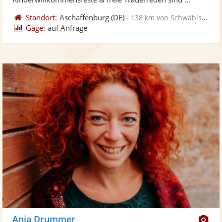
Standort:
Aschaffenburg
(DE)
-
138 km von Schwäbisch Gmünd
Gage:
auf Anfrage
Di
Anja Drummer