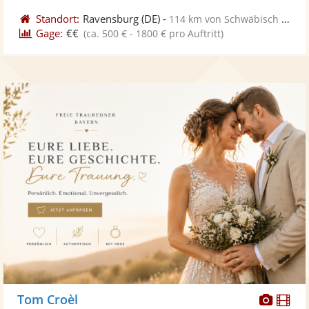
Standort:
Ravensburg
(DE)
-
114 km von Schwäbisch Gmünd
Gage:
€€
(ca. 500 € - 1800 € pro Auftritt)
Diese
Di
Tom Croèl