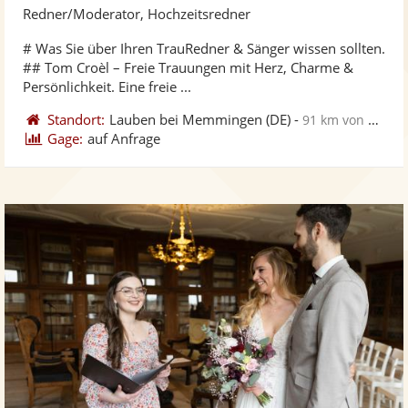
Künst
Kü
Redner/Moderator, Hochzeitsredner
stellt
ste
# Was Sie über Ihren TrauRedner & Sänger wissen sollten.
Fotos
Vi
## Tom Croèl – Freie Trauungen mit Herz, Charme &
bereit
ber
Persönlichkeit. Eine freie ...
Standort:
Lauben bei Memmingen
(DE)
-
91 km von Schwäbisch Gmünd
Gage:
auf Anfrage