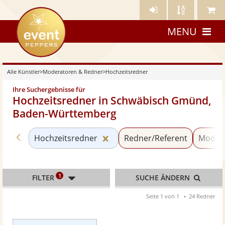
Künstler-
Künstler
Meine
eventpeppers
Login
A-
Künstle
MENU
Z
Alle Künstler
>
Moderatoren & Redner
>
Hochzeitsredner
Ihre Suchergebnisse für
Hochzeitsredner in Schwäbisch Gmünd,
Baden-Württemberg
Zurück zu «Moderatoren & Redner»
Kategorie «Hochzeitsredner»
Hochzeitsredner
Redner/Referent
Moder
1
FILTER
SUCHE ÄNDERN
Seite 1 von 1
24 Redner