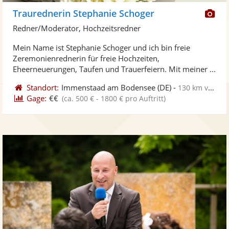
Di
Traurednerin Stephanie Schoger
Kü
Redner/Moderator, Hochzeitsredner
ste
Mein Name ist Stephanie Schoger und ich bin freie
Fo
Zeremonienrednerin für freie Hochzeiten,
ber
Eheerneuerungen, Taufen und Trauerfeiern. Mit meiner ...
Standort:
Immenstaad am Bodensee
(DE)
-
130 km von Schwäbisch Gmünd
Gage:
€€
(ca. 500 € - 1800 € pro Auftritt)