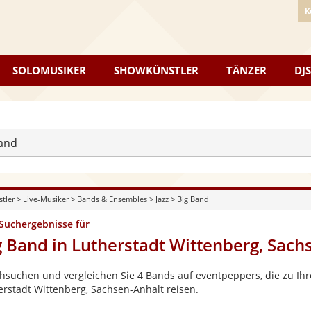
K
SOLOMUSIKER
SHOWKÜNSTLER
TÄNZER
DJS
and
stler
>
Live-Musiker
>
Bands & Ensembles
>
Jazz
>
Big Band
 Suchergebnisse für
g Band in Lutherstadt Wittenberg, Sach
hsuchen und vergleichen Sie 4 Bands auf eventpeppers, die zu Ihr
erstadt Wittenberg, Sachsen-Anhalt reisen.