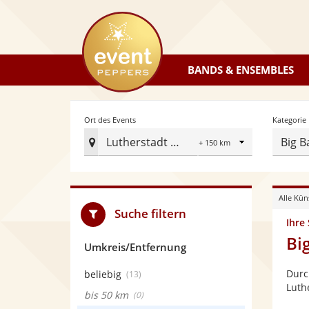
eventpeppers
BANDS & ENSEMBLES
Radius
Ort des Events
Kategorie
Lutherstadt Wittenberg
Big B
Ort
des
Events
Alle Kün
festlegen
Suche filtern
Ihre
Bi
Umkreis/Entfernung
Durc
beliebig
(13)
Luth
bis 50 km
(0)