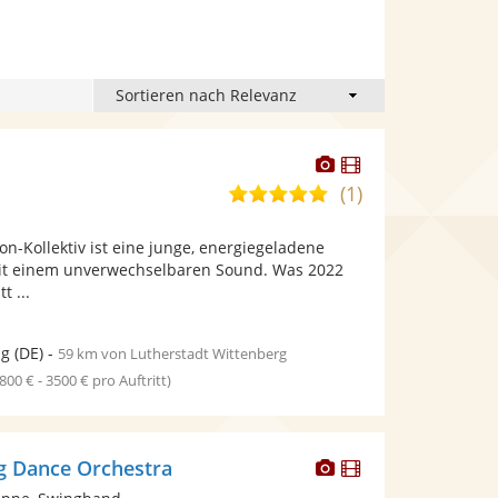
Dieser
Dieser
Künstler
Künstler
(1)
5,0
stellt
stellt
von
Fotos
Videos
Ton-Kollektiv ist eine junge, energiegeladene
5
bereit.
bereit.
mit einem unverwechselbaren Sound. Was 2022
Sternen
t ...
ig
(DE)
-
59 km von Lutherstadt Wittenberg
1800 € - 3500 € pro Auftritt)
Dieser
Dieser
ng Dance Orchestra
Künstler
Künstler