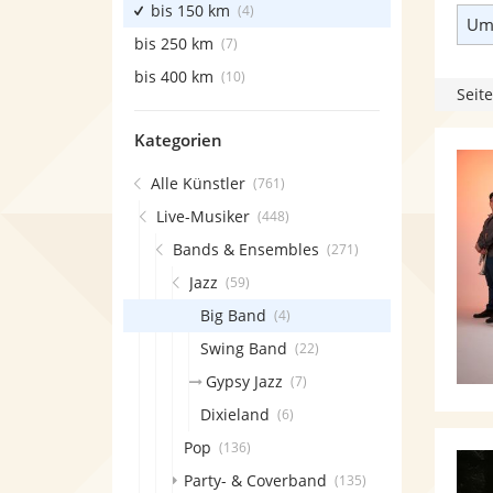
bis 150 km
(4)
Umk
bis 250 km
(7)
bis 400 km
(10)
Seite
Kategorien
Alle Künstler
(761)
Live-Musiker
(448)
Bands & Ensembles
(271)
Jazz
(59)
Big Band
(4)
Swing Band
(22)
Gypsy Jazz
(7)
Dixieland
(6)
Pop
(136)
Party- & Coverband
(135)