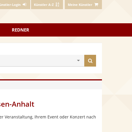
ünstler-Login
Künstler A-Z
Meine Künstler
REDNER
Künstler
finden
sen-Anhalt
er Veranstaltung, Ihrem Event oder Konzert nach