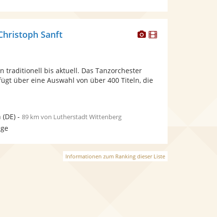
Dieser
Dieser
Christoph Sanft
Künstler
Künstler
stellt
stellt
Fotos
Videos
n traditionell bis aktuell. Das Tanzorchester
bereit.
bereit.
fügt über eine Auswahl von über 400 Titeln, die
n
(DE)
-
89 km von Lutherstadt Wittenberg
age
Informationen zum Ranking dieser Liste