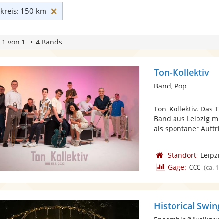
Umkreis: 150 km zurücksetzen
reis: 150 km
 1 von 1
4 Bands
Ton-Kollektiv
Band, Pop
Ton_Kollektiv. Das 
Band aus Leipzig 
als spontaner Auftrit
Standort:
Leipz
Gage:
€€€
(ca. 
Historical Swi