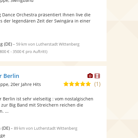
uppe, Swingband
stellt
stellt
Fotos
Videos
g Dance Orchestra präsentiert Ihnen live die
bereit.
bereit.
s der legendären Zeit der Swingära in einer
ig
(DE)
-
59 km von Lutherstadt Wittenberg
1800 € - 3500 € pro Auftritt)
Dieser
Dieser
r Berlin
Künstler
Künstler
(1)
4,8
pe, 20er Jahre Hits
stellt
stellt
von
Fotos
Videos
Berlin ist sehr vielseitig : vom nostalgischen
5
bereit.
bereit.
zur Big Band mit Streichern reichen die
Sternen
. ...
n
(DE)
-
89 km von Lutherstadt Wittenberg
age