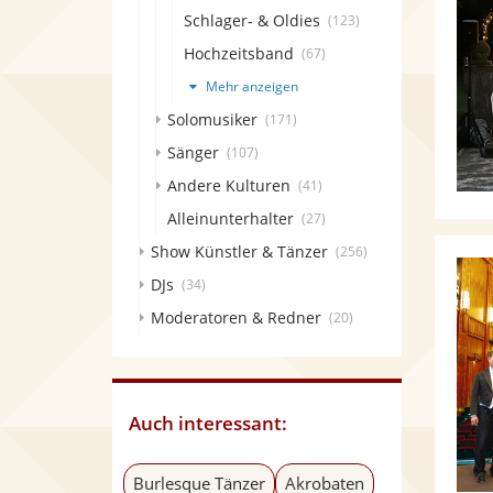
Schlager- & Oldies
(123)
Hochzeitsband
(67)
Mehr anzeigen
Solomusiker
(171)
Sänger
(107)
Andere Kulturen
(41)
Alleinunterhalter
(27)
Show Künstler & Tänzer
(256)
DJs
(34)
Moderatoren & Redner
(20)
Auch interessant:
Burlesque Tänzer
Akrobaten