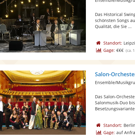
Ensemble/Musikgr
Das Historical Swin
schönsten Songs au
Qualität, die Sie ...
Standort:
Leipz
Gage:
€€€
(ca. 
Salon-Orcheste
Ensemble/Musikgrup
Das Salon-Orchester 
Salonmusik-Duo bis 
Besetzungsvarianten
Standort:
Berli
Gage:
auf Anfr