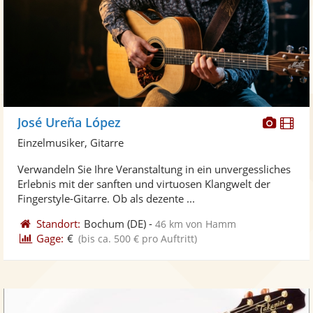
Diese
Di
José Ureña López
Künst
Kü
Einzelmusiker, Gitarre
stellt
ste
Verwandeln Sie Ihre Veranstaltung in ein unvergessliches
Fotos
Vi
Erlebnis mit der sanften und virtuosen Klangwelt der
bereit
ber
Fingerstyle-Gitarre. Ob als dezente ...
Standort:
Bochum
(DE)
-
46 km von Hamm
Gage:
€
(bis ca. 500 € pro Auftritt)