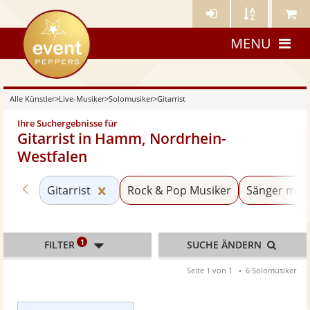
Künstler-
Künstler
Meine
eventpeppers
Login
A-
Künstle
MENU
Z
Alle Künstler
>
Live-Musiker
>
Solomusiker
>
Gitarrist
Ihre Suchergebnisse für
Gitarrist in Hamm, Nordrhein-
Westfalen
Zurück zu «Solomusiker»
Kategorie «Gitarrist» zurücksetzen
Gitarrist
Rock & Pop Musiker
Sänger mit 
1
FILTER
SUCHE ÄNDERN
Seite 1 von 1
6 Solomusiker