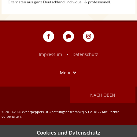
Gitarristen aus ganz Deutschland: individuell & professionell.
eventpeppers
Blog
eventpeppers
auf
auf
Facebook
Instagram
•
Impressum
Datenschutz
Show
Mehr
NACH OBEN
© 2010-2026 eventpeppers UG (haftungsbeschränkt) & Co. KG - Alle Rechte
vorbehalten.
Cookies und Datenschutz