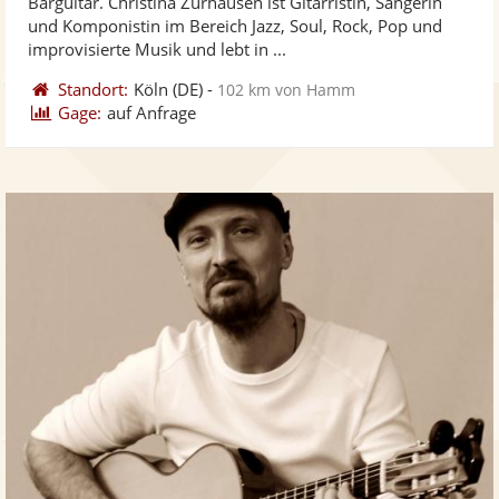
Barguitar. Christina Zurhausen ist Gitarristin, Sängerin
Fotos
Vi
5
und Komponistin im Bereich Jazz, Soul, Rock, Pop und
bereit
ber
Sternen
improvisierte Musik und lebt in ...
Standort:
Köln
(DE)
-
102 km von Hamm
Gage:
auf Anfrage