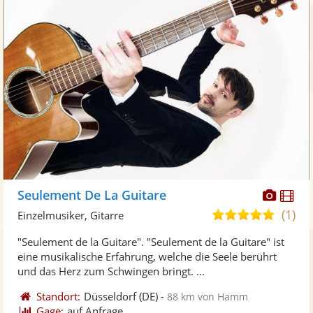
Diese
Di
Seulement De La Guitare
Künst
Kü
(1)
5,0
Einzelmusiker, Gitarre
stellt
ste
von
"Seulement de la Guitare". "Seulement de la Guitare" ist
Fotos
Vi
5
eine musikalische Erfahrung, welche die Seele berührt
bereit
ber
Sternen
und das Herz zum Schwingen bringt. ...
Standort:
Düsseldorf
(DE)
-
88 km von Hamm
Gage:
auf Anfrage