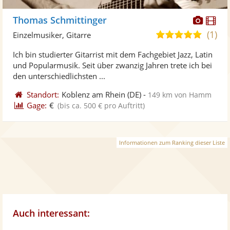
Diese
Di
Thomas Schmittinger
Künst
Kü
(1)
5,0
Einzelmusiker, Gitarre
stellt
ste
von
Ich bin studierter Gitarrist mit dem Fachgebiet Jazz, Latin
Fotos
Vi
5
und Popularmusik. Seit über zwanzig Jahren trete ich bei
bereit
ber
Sternen
den unterschiedlichsten ...
Standort:
Koblenz am Rhein
(DE)
-
149 km von Hamm
Gage:
€
(bis ca. 500 € pro Auftritt)
Informationen zum Ranking dieser Liste
Auch interessant: