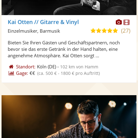
Diese
Di
Kai Otten // Gitarre & Vinyl
Künst
Kü
(27)
5,0
Einzelmusiker, Barmusik
stellt
ste
von
Bieten Sie Ihren Gästen und Geschäftspartnern, noch
Fotos
Vi
5
bevor sie das erste Getränk in der Hand halten, eine
bereit
ber
Sternen
angenehme Atmosphäre. Kai Otten sorgt ...
Standort:
Köln
(DE)
-
102 km von Hamm
Gage:
€€
(ca. 500 € - 1800 € pro Auftritt)