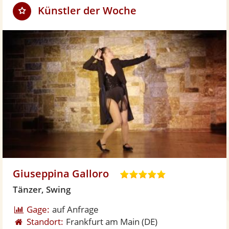
Künstler der Woche
Giuseppina Galloro
5
,
Tänzer, Swing
0
Gage:
auf Anfrage
v
Standort:
Frankfurt am Main
(DE)
o