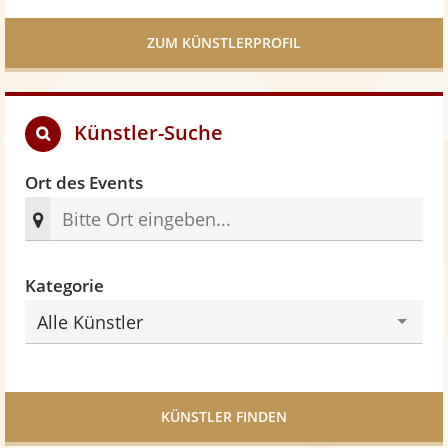
n
5
ZUM KÜNSTLERPROFIL
S
t
e
Künstler-Suche
r
n
e
Ort des Events
n
Kategorie
Alle Künstler
KÜNSTLER FINDEN