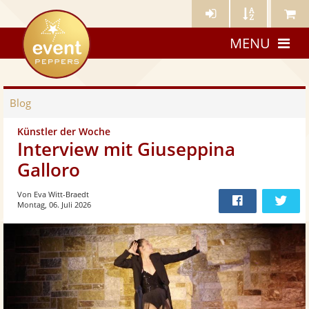
Künstler-
Künstler
Meine
eventpeppers
Login
A-
Künstle
MENU
Z
Blog
Künstler der Woche
Interview mit Giuseppina
Galloro
Von Eva Witt-Braedt
Montag, 06. Juli 2026
Bei
Twit
Facebook
teilen