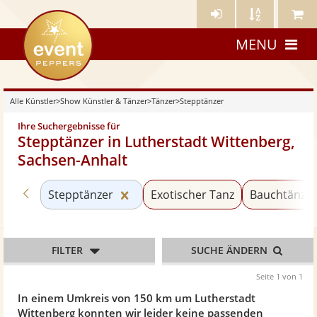
Künstler-
Künstler
Meine
eventpeppers
Login
A-
Künstle
MENU
Z
Alle Künstler
>
Show Künstler & Tänzer
>
Tänzer
>
Stepptänzer
Ihre Suchergebnisse für
Stepptänzer in Lutherstadt Wittenberg,
Sachsen-Anhalt
Zurück zu «Tänzer»
Kategorie «Stepptänzer» zurückse
Stepptänzer
Exotischer Tanz
Bauchtänze
FILTER
SUCHE ÄNDERN
Seite 1 von 1
In einem Umkreis von 150 km um Lutherstadt
Wittenberg konnten wir leider keine passenden