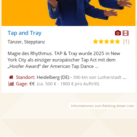
Diese
Di
Tap and Tray
Künst
Kü
(1)
5,0
Tänzer, Stepptanz
stellt
ste
von
Magie des Rhythmus. TAP & Tray wurde 2025 in New
Fotos
Vi
5
York City als einziger europäischer Tap Act mit dem
bereit
ber
Sternen
„Hoofer Award“ der American Tap Dance ...
Standort:
Heidelberg
(DE)
-
390 km von Lutherstadt Wittenberg
Gage:
€€
(ca. 500 € - 1800 € pro Auftritt)
Informationen zum Ranking dieser Liste