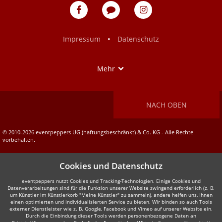
eventpeppers
Blog
eventpeppers
auf
auf
Facebook
Instagram
•
Impressum
Datenschutz
Show
Mehr
NACH OBEN
© 2010-2026 eventpeppers UG (haftungsbeschränkt) & Co. KG - Alle Rechte
vorbehalten.
Cookies und Datenschutz
eventpeppers nutzt Cookies und Tracking-Technologien. Einige Cookies und
Datenverarbeitungen sind für die Funktion unserer Website zwingend erforderlich (z. B.
um Künstler im Künstlerkorb "Meine Künstler" zu sammeln), andere helfen uns, Ihnen
einen optimierten und individualisierten Service zu bieten. Wir binden so auch Tools
externer Dienstleister wie z. B. Google, Facebook und Vimeo auf unserer Website ein.
Durch die Einbindung dieser Tools werden personenbezogene Daten an