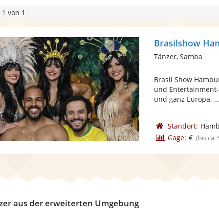
 1 von 1
Brasilshow Ha
Tänzer, Samba
Brasil Show Hamburg
und Entertainment-
und ganz Europa. ..
Standort:
Hamb
Gage:
€
(bis ca.
zer aus der erweiterten Umgebung