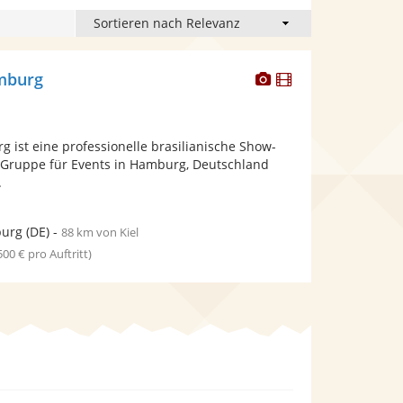
Dieser
Dieser
mburg
Künstler
Künstler
stellt
stellt
Fotos
Videos
 ist eine professionelle brasilianische Show-
bereit.
bereit.
Gruppe für Events in Hamburg, Deutschland
.
urg
(DE)
-
88 km von Kiel
 500 € pro Auftritt)