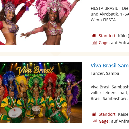
FIESTA BRASIL – Di
und Akrobatik. 1) S
Wenn FIESTA ...
Standort:
Köln
(
Gage:
auf Anfr
Viva Brasil S
Tänzer, Samba
Viva Brasil Sambas
voller Leidenschaf
Brasil Sambashow ..
Standort:
Kaise
Gage:
auf Anfr