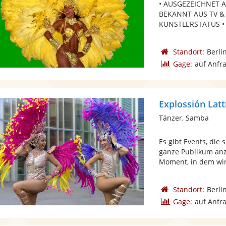
• AUSGEZEICHNET 
BEKANNT AUS TV &
KÜNSTLERSTATUS •
Standort:
Berli
Gage:
auf Anfr
Explossión Lat
Tänzer, Samba
Es gibt Events, die
ganze Publikum anz
Moment, in dem wir 
Standort:
Berli
Gage:
auf Anfr