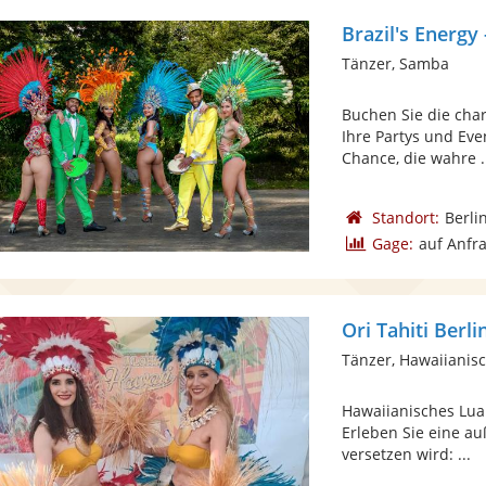
Brazil's Energy
Tänzer, Samba
Buchen Sie die char
Ihre Partys und Eve
Chance, die wahre .
Standort:
Berli
Gage:
auf Anfr
Ori Tahiti Berli
Tänzer, Hawaiianis
Hawaiianisches Lua
Erleben Sie eine a
versetzen wird: ...