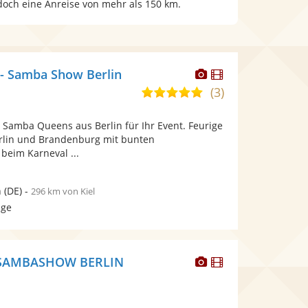
edoch eine Anreise von mehr als 150 km.
Dieser
Dieser
- Samba Show Berlin
Künstler
Künstler
(3)
5,0
stellt
stellt
von
Fotos
Videos
e Samba Queens aus Berlin für Ihr Event. Feurige
5
bereit.
bereit.
rlin und Brandenburg mit bunten
Sternen
beim Karneval ...
n
(DE)
-
296 km von Kiel
age
Dieser
Dieser
SAMBASHOW BERLIN
Künstler
Künstler
stellt
stellt
Fotos
Videos