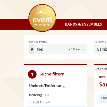
eventpeppers
BANDS & ENSEMBLES
Radius
Ort des Events
Kategorie
Kiel
Samb
Ort
des
Events
Alle Kün
festlegen
Suche filtern
Ihre
Sa
Umkreis/Entfernung
beliebig
(15)
Umk
bis 50 km
(0)