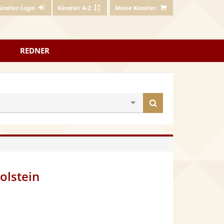
ünstler-Login
Künstler A-Z
Meine Künstler
REDNER
Künstler
finden
olstein