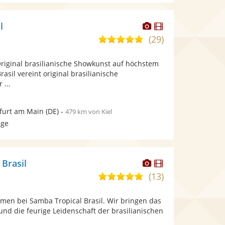
Dieser
Dieser
l
Künstler
Künstler
(29)
5,0
stellt
stellt
von
Fotos
Videos
Original brasilianische Showkunst auf höchstem
5
bereit.
bereit.
asil vereint original brasilianische
Sternen
 ...
furt am Main
(DE)
-
479 km von Kiel
age
Dieser
Dieser
 Brasil
Künstler
Künstler
(13)
5,0
stellt
stellt
von
Fotos
Videos
men bei Samba Tropical Brasil. Wir bringen das
5
bereit.
bereit.
nd die feurige Leidenschaft der brasilianischen
Sternen