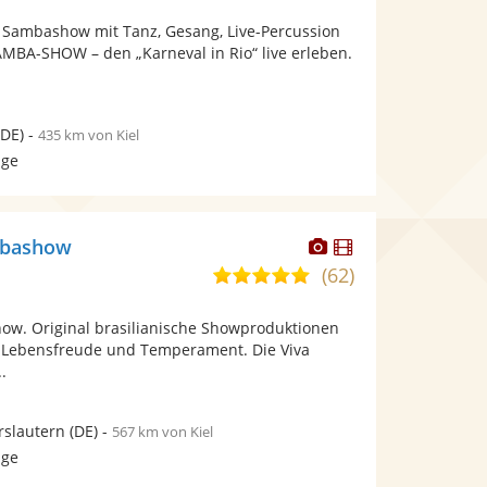
von
Fotos
Videos
e Sambashow mit Tanz, Gesang, Live-Percussion
5
bereit.
bereit.
AMBA-SHOW – den „Karneval in Rio“ live erleben.
Sternen
DE)
-
435 km von Kiel
age
Dieser
Dieser
ambashow
Künstler
Künstler
(62)
5,0
stellt
stellt
von
Fotos
Videos
how. Original brasilianische Showproduktionen
5
bereit.
bereit.
t, Lebensfreude und Temperament. Die Viva
Sternen
.
rslautern
(DE)
-
567 km von Kiel
age