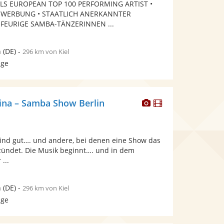
ALS EUROPEAN TOP 100 PERFORMING ARTIST •
bereit.
bereit.
 WERBUNG • STAATLICH ANERKANNTER
 FEURIGE SAMBA-TÄNZERINNEN ...
n
(DE)
-
296 km von Kiel
age
Dieser
Dieser
tina – Samba Show Berlin
Künstler
Künstler
stellt
stellt
Fotos
Videos
 sind gut…. und andere, bei denen eine Show das
bereit.
bereit.
ündet. Die Musik beginnt…. und in dem
...
n
(DE)
-
296 km von Kiel
age