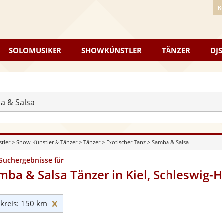
K
SOLOMUSIKER
SHOWKÜNSTLER
TÄNZER
DJS
a & Salsa
stler
>
Show Künstler & Tänzer
>
Tänzer
>
Exotischer Tanz
>
Samba & Salsa
 Suchergebnisse für
mba & Salsa Tänzer in Kiel, Schleswig-H
Umkreis: 150 km zurücksetzen
reis: 150 km