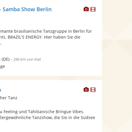
Dieser
Dieser
 - Samba Show Berlin
Künstler
Künstler
stellt
stellt
Fotos
Videos
mante brasilianische Tanzgruppe in Berlin für
bereit.
bereit.
nts. BRAZIL'S ENERGY. Hier haben Sie die
..
n
(DE)
-
296 km von Kiel
age
Dieser
Dieser
n
Künstler
Künstler
cher Tanz
stellt
stellt
Fotos
Videos
u Feeling und Tahitianische Bringue Vibes.
bereit.
bereit.
ußergewöhnliche Tanzshow, die Sie in die Südsee