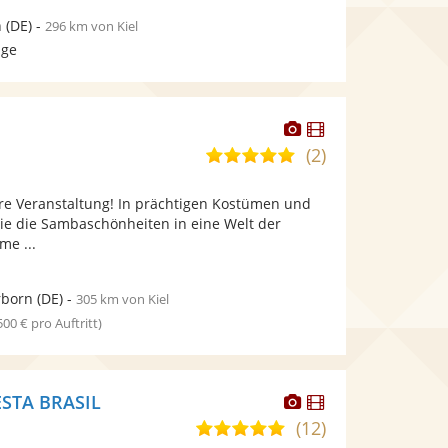
n
(DE)
-
296 km von Kiel
age
Dieser
Dieser
Künstler
Künstler
(2)
5,0
stellt
stellt
von
Fotos
Videos
hre Veranstaltung! In prächtigen Kostümen und
5
bereit.
bereit.
ie die Sambaschönheiten in eine Welt der
Sternen
me ...
rborn
(DE)
-
305 km von Kiel
 500 € pro Auftritt)
Dieser
Dieser
STA BRASIL
Künstler
Künstler
(12)
5,0
stellt
stellt