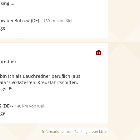
king ...
ow bei Bützow
(DE)
-
130 km von Kiel
age
Dieser
Künstler
chredner
stellt
Fotos
 bin ich als Bauchredner beruflich (aus
bereit.
la`s,Volksfesten, Kreuzfahrtschiffen,
gs. Es ...
ß
(DE)
-
146 km von Kiel
age
Informationen zum Ranking dieser Liste