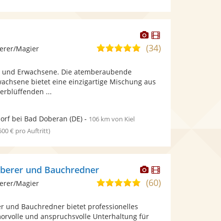
Dieser
Dieser
Künstler
Künstler
(34)
4,9
erer/Magier
stellt
stellt
von
Fotos
Videos
er und Erwachsene. Die atemberaubende
5
bereit.
bereit.
achsene bietet eine einzigartige Mischung aus
Sternen
verblüffenden ...
orf bei Bad Doberan
(DE)
-
106 km von Kiel
 500 € pro Auftritt)
Dieser
Dieser
uberer und Bauchredner
Künstler
Künstler
(60)
4,9
erer/Magier
stellt
stellt
von
Fotos
Videos
r und Bauchredner bietet professionelles
5
bereit.
bereit.
orvolle und anspruchsvolle Unterhaltung für
Sternen