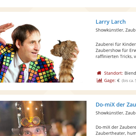
Larry Larch
Showkünstler, Zaub
Zauberei für Kind
Zaubershow für Erw
raffinierten Tricks, 
Standort:
Biend
Gage:
€
(bis ca.
Do-miX der Za
Showkünstler, Zaub
Do-miX der Zaubere
Zaubertheater, hum