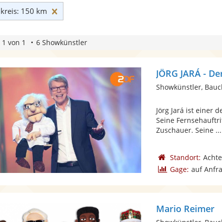
Umkreis: 150 km zurücksetzen
reis: 150 km
 1 von 1
6 Showkünstler
JÖRG JARÁ - De
Showkünstler, Bau
Jörg Jará ist einer
Seine Fernsehauftr
Zuschauer. Seine ...
Standort:
Acht
Gage:
auf Anfr
Mario Reimer