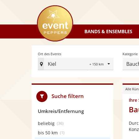
eventpeppers
BANDS & ENSEMBLES
Radius
Ort des Events
Kategorie
Kiel
Bauc
Ort
des
Events
Alle Kün
festlegen
Suche filtern
Ihre
Ba
Umkreis/Entfernung
Durc
beliebig
(36)
Konze
bis 50 km
(1)