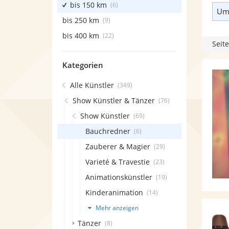
bis 150 km
(6)
Umk
bis 250 km
(9)
bis 400 km
(22)
Seite
Kategorien
Alle Künstler
(349)
Show Künstler & Tänzer
(76)
Show Künstler
(69)
Bauchredner
(6)
Zauberer & Magier
(29)
Varieté & Travestie
(23)
Animationskünstler
(19)
Kinderanimation
(14)
Mehr anzeigen
Tänzer
(8)