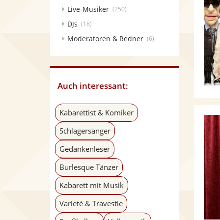
Live-Musiker
(250)
DJs
(18)
Moderatoren & Redner
(6)
Auch interessant:
Kabarettist & Komiker
Schlagersänger
Gedankenleser
Burlesque Tänzer
Kabarett mit Musik
Varieté & Travestie