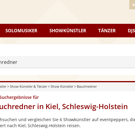
K
SOLOMUSIKER
SHOWKÜNSTLER
TÄNZER
DJS
hredner
stler
>
Show Künstler & Tänzer
>
Show Künstler
>
Bauchredner
 Suchergebnisse für
uchredner in Kiel, Schleswig-Holstein
hsuchen und vergleichen Sie 6 Showkünstler auf eventpeppers, die
rt nach Kiel, Schleswig-Holstein reisen.