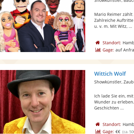
Showkünstler, Bau
Mario Reimer zählt
Zahlreiche Auftritt
u. v. m. Mit Witz, ...
Standort:
Hamb
Gage:
auf Anfr
Wittich Wolf
Showkünstler, Zaub
Ich lade Sie ein, m
Wunder zu erleben. 
Geschichten ...
Standort:
Hamb
Gage:
€€
(ca. 50