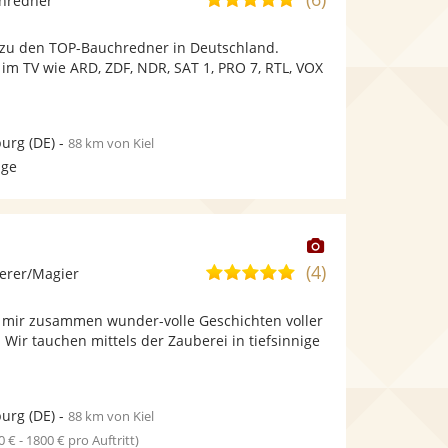
chredner
stellt
stellt
von
Fotos
Videos
 zu den TOP-Bauchredner in Deutschland.
5
bereit.
bereit.
e im TV wie ARD, ZDF, NDR, SAT 1, PRO 7, RTL, VOX
Sternen
urg
(DE)
-
88 km von Kiel
age
Dieser
Künstler
(4)
5,0
erer/Magier
stellt
von
Fotos
it mir zusammen wunder-volle Geschichten voller
5
bereit.
Wir tauchen mittels der Zauberei in tiefsinnige
Sternen
urg
(DE)
-
88 km von Kiel
0 € - 1800 € pro Auftritt)