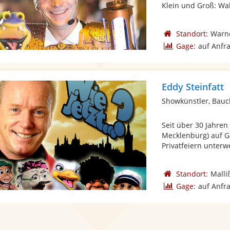
Klein und Groß: Wal
Standort:
Warn
Gage:
auf Anfr
Eddy Steinfatt
Showkünstler, Bau
Seit über 30 Jahren
Mecklenburg) auf Ga
Privatfeiern unterwe
Standort:
Malli
Gage:
auf Anfr