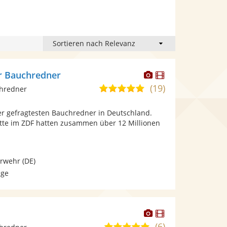
Dieser
Dieser
r Bauchredner
Künstler
Künstler
(19)
5,0
chredner
stellt
stellt
von
Fotos
Videos
 der gefragtesten Bauchredner in Deutschland.
5
bereit.
bereit.
itte im ZDF hatten zusammen über 12 Millionen
Sternen
erwehr
(DE)
age
Dieser
Dieser
Künstler
Künstler
(6)
5,0