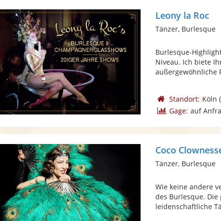
Leony la Roc
Tänzer, Burlesque
Burlesque-Highlig
Niveau. Ich biete 
außergewöhnliche P
Standort:
Köln
(
Gage:
auf Anfr
Coco Clowness
Tänzer, Burlesque
Wie keine andere v
des Burlesque. Die
leidenschaftliche Tä