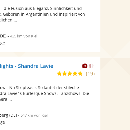
von
Fotos
Videos
 – die Fusion aus Eleganz, Sinnlichkeit und
5
bereit.
bereit.
. Geboren in Argentinien und inspiriert von
Sternen
ichen ...
DE)
-
435 km von Kiel
age
Dieser
Dieser
ights - Shandra Lavie
Künstler
Künstler
(19)
5,0
stellt
stellt
von
Fotos
Videos
 - No Striptease. So lautet der stilvolle
5
bereit.
bereit.
dra Lavie´s Burlesque Shows. Tanzshows: Die
Sternen
ra ...
berg
(DE)
-
547 km von Kiel
age