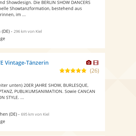
und Showdesign. Die BERLIN SHOW DANCERS
5
bereit.
bereit.
onelle Showtanzformation, bestehend aus
Sternen
innen, im ...
n
(DE)
-
296 km von Kiel
age
Dieser
Dieser
 Vintage-Tänzerin
Künstler
Künstler
(26)
5,0
stellt
stellt
von
Fotos
Videos
eiter unten) 20ER JAHRE SHOW, BURLESQUE,
5
bereit.
bereit.
PTANZ, PUBLIKUMSANIMATION. Sowie CANCAN
Sternen
 STYLE. ...
hen
(DE)
-
695 km von Kiel
age