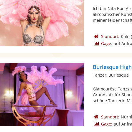
Ich bin Nita Bon Air
akrobatischer Kunst
meiner leidenschaftl
Standort:
Köln
(
Gage:
auf Anfr
Burlesque Highl
Tänzer, Burlesque
Glamouröse Tanzshow
Grundsatz für Shan
schöne Tänzerin Mee
Standort:
Nürn
Gage:
auf Anfr