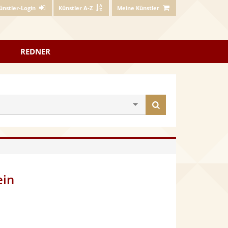
ünstler-Login
Künstler A-Z
Meine Künstler
REDNER
Künstler
finden
ein