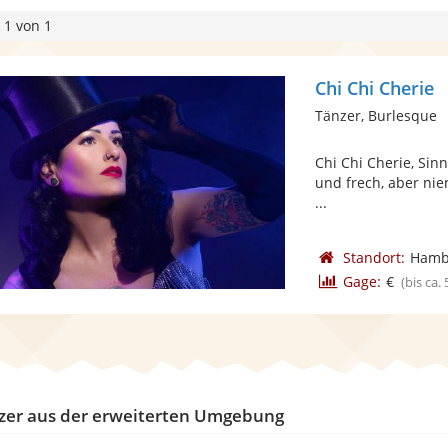
 1 von 1
Chi Chi Cherie
Tänzer, Burlesque
Chi Chi Cherie, Sinnl
und frech, aber niem
...
Standort:
Hamb
Gage:
€
(bis ca.
zer aus der erweiterten Umgebung