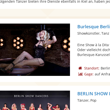
folgenden Tänzer bieten ihre Dienste ebenfalls in Kiel an, haben j
Burlesque Berl
Showkünstler, Tanz
Eine Show à la Dit
Oder vielleicht do
Burlesque-Karussell
Standort:
Berli
Gage:
auf Anfr
BERLIN SHOW
Tänzer, Pop