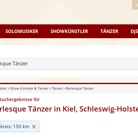
K
SOLOMUSIKER
SHOWKÜNSTLER
TÄNZER
DJS
sque Tänzer
stler
>
Show Künstler & Tänzer
>
Tänzer
>
Burlesque Tänzer
 Suchergebnisse für
rlesque Tänzer in Kiel, Schleswig-Holst
Umkreis: 150 km zurücksetzen
reis: 150 km