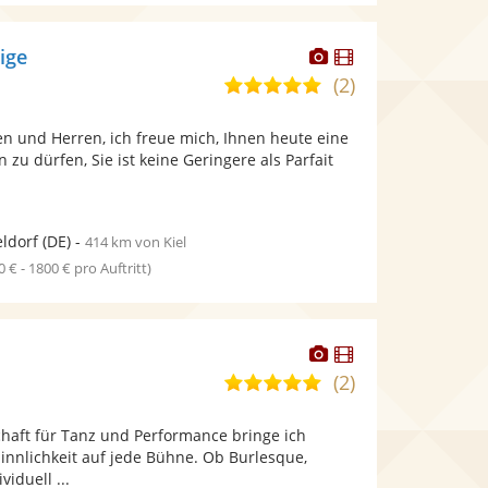
Dieser
Dieser
eige
Künstler
Künstler
(2)
5,0
stellt
stellt
von
Fotos
Videos
n und Herren, ich freue mich, Ihnen heute eine
5
bereit.
bereit.
n zu dürfen, Sie ist keine Geringere als Parfait
Sternen
ldorf
(DE)
-
414 km von Kiel
0 € - 1800 € pro Auftritt)
Dieser
Dieser
Künstler
Künstler
(2)
5,0
stellt
stellt
von
Fotos
Videos
chaft für Tanz und Performance bringe ich
5
bereit.
bereit.
innlichkeit auf jede Bühne. Ob Burlesque,
Sternen
iduell ...