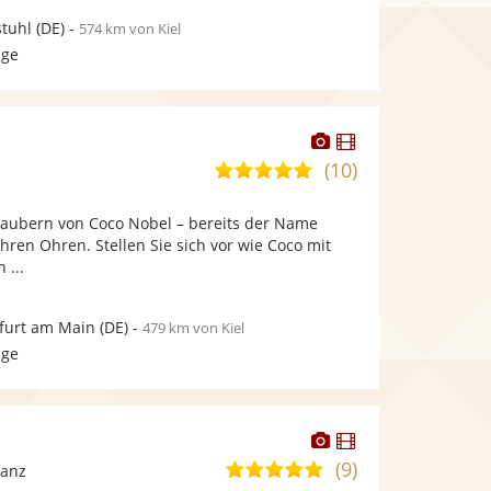
tuhl
(DE)
-
574 km von Kiel
age
Dieser
Dieser
Künstler
Künstler
(10)
5,0
stellt
stellt
von
Fotos
Videos
rzaubern von Coco Nobel – bereits der Name
5
bereit.
bereit.
Ihren Ohren. Stellen Sie sich vor wie Coco mit
Sternen
 ...
furt am Main
(DE)
-
479 km von Kiel
age
Dieser
Dieser
Künstler
Künstler
(9)
4,8
Tanz
stellt
stellt