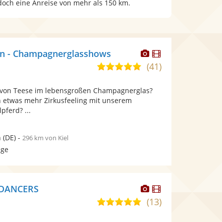
edoch eine Anreise von mehr als 150 km.
Dieser
Dieser
in - Champagnerglasshows
Künstler
Künstler
(41)
5,0
stellt
stellt
von
Fotos
Videos
a von Teese im lebensgroßen Champagnerglas?
5
bereit.
bereit.
ch etwas mehr Zirkusfeeling mit unserem
Sternen
pferd? ...
n
(DE)
-
296 km von Kiel
age
Dieser
Dieser
 DANCERS
Künstler
Künstler
(13)
5,0
stellt
stellt
von
Fotos
Videos