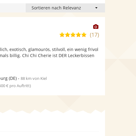
Dieser
Künstler
(17)
4,8
stellt
von
Fotos
ich, exotisch, glamourös, stilvoll, ein wenig frivol
5
bereit.
als billig. Chi Chi Cherie ist DER Leckerbissen
Sternen
urg
(DE)
-
88 km von Kiel
 500 € pro Auftritt)