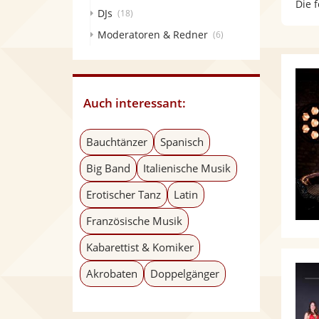
Die 
DJs
(18)
Moderatoren & Redner
(6)
Auch interessant:
Bauchtänzer
Spanisch
Big Band
Italienische Musik
Erotischer Tanz
Latin
Französische Musik
Kabarettist & Komiker
Akrobaten
Doppelgänger