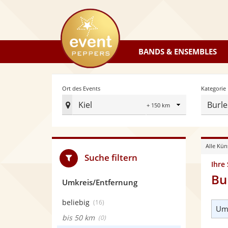
eventpeppers
BANDS & ENSEMBLES
Radius
Ort des Events
Kategorie
Kiel
Burle
Ort
des
Events
Alle Kün
festlegen
Suche filtern
Ihre
Bu
Umkreis/Entfernung
beliebig
(16)
Umk
bis 50 km
(0)