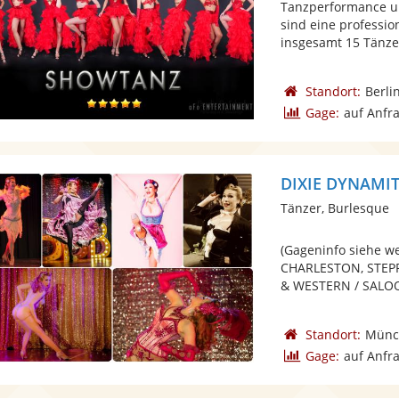
Tanzperformance 
sind eine professi
insgesamt 15 Tänzer
Standort:
Berli
Gage:
auf Anfr
DIXIE DYNAMITE
Tänzer, Burlesque
(Gageninfo siehe w
CHARLESTON, STEP
& WESTERN / SALOON
Standort:
Münc
Gage:
auf Anfr