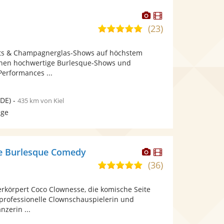
Dieser
Dieser
Künstler
Künstler
(23)
5,0
stellt
stellt
von
Fotos
Videos
hts & Champagnerglas-Shows auf höchstem
5
bereit.
bereit.
Ihnen hochwertige Burlesque-Shows und
Sternen
erformances ...
DE)
-
435 km von Kiel
age
Dieser
Dieser
e Burlesque Comedy
Künstler
Künstler
(36)
5,0
stellt
stellt
von
Fotos
Videos
erkörpert Coco Clownesse, die komische Seite
5
bereit.
bereit.
 professionelle Clownschauspielerin und
Sternen
nzerin ...