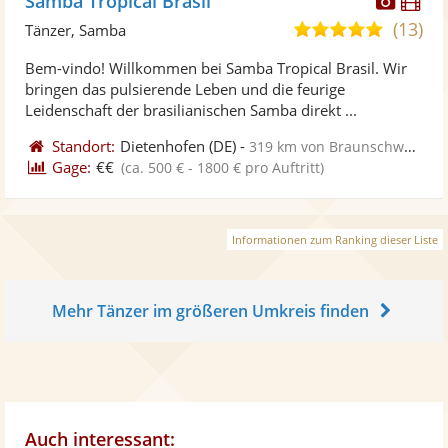
Samba Tropical Brasil
Künst
Kü
(13)
5,0
Tänzer, Samba
stellt
ste
von
Bem-vindo! Willkommen bei Samba Tropical Brasil. Wir
Fotos
Vi
5
bringen das pulsierende Leben und die feurige
bereit
ber
Sternen
Leidenschaft der brasilianischen Samba direkt ...
Standort:
Dietenhofen
(DE)
-
319 km von Braunschweig
Gage:
€€
(ca. 500 € - 1800 € pro Auftritt)
Informationen zum Ranking dieser Liste
Mehr Tänzer im größeren Umkreis finden
Auch interessant: