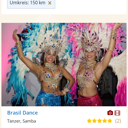
Umkreis: 150 km zurücksetzen
Umkreis: 150 km
Diese
Di
Brasil Dance
Künst
Kü
(2)
5,0
Tänzer, Samba
stellt
ste
von