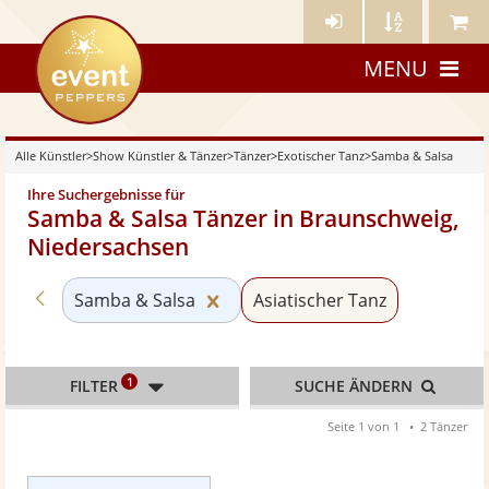
Künstler-
Künstler
Meine
eventpeppers
Login
A-
Künstle
MENU
Z
Alle Künstler
>
Show Künstler & Tänzer
>
Tänzer
>
Exotischer Tanz
>
Samba & Salsa
Ihre Suchergebnisse für
Samba & Salsa Tänzer in Braunschweig,
Niedersachsen
Zurück zu «Exotischer Tanz»
Kategorie «Samba & Salsa» zur
Samba & Salsa
Asiatischer Tanz
1
FILTER
SUCHE ÄNDERN
Seite 1 von 1
2 Tänzer