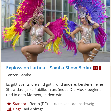
Diese
Di
Explossión Lattina – Samba Show Berlin
Künst
Kü
Tänzer, Samba
stellt
ste
Es gibt Events, die sind gut…. und andere, bei denen eine
Fotos
Vi
Show das ganze Publikum anzündet. Die Musik beginnt….
bereit
ber
und in dem Moment, in dem wir ...
Standort:
Berlin
(DE)
-
196 km von Braunschweig
Gage:
auf Anfrage