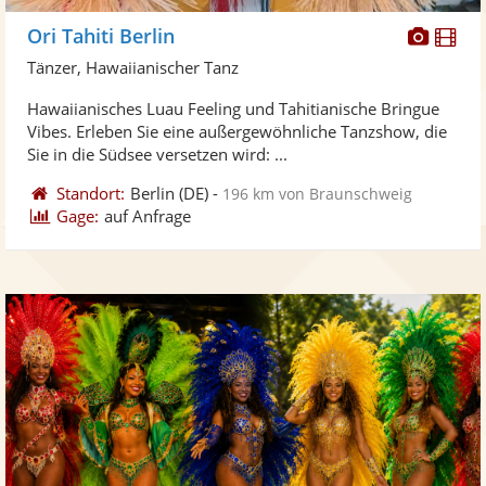
Diese
Di
Ori Tahiti Berlin
Künst
Kü
Tänzer, Hawaiianischer Tanz
stellt
ste
Hawaiianisches Luau Feeling und Tahitianische Bringue
Fotos
Vi
Vibes. Erleben Sie eine außergewöhnliche Tanzshow, die
bereit
ber
Sie in die Südsee versetzen wird: ...
Standort:
Berlin
(DE)
-
196 km von Braunschweig
Gage:
auf Anfrage