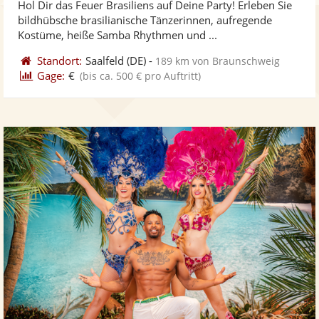
Hol Dir das Feuer Brasiliens auf Deine Party! Erleben Sie
Fotos
Vi
5
bildhübsche brasilianische Tänzerinnen, aufregende
bereit
ber
Sternen
Kostüme, heiße Samba Rhythmen und ...
Standort:
Saalfeld
(DE)
-
189 km von Braunschweig
Gage:
€
(bis ca. 500 € pro Auftritt)