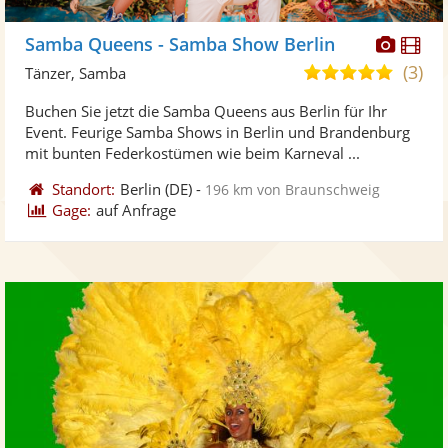
Diese
Di
Samba Queens - Samba Show Berlin
Künst
Kü
(3)
5,0
Tänzer, Samba
stellt
ste
von
Buchen Sie jetzt die Samba Queens aus Berlin für Ihr
Fotos
Vi
5
Event. Feurige Samba Shows in Berlin und Brandenburg
bereit
ber
Sternen
mit bunten Federkostümen wie beim Karneval ...
Standort:
Berlin
(DE)
-
196 km von Braunschweig
Gage:
auf Anfrage