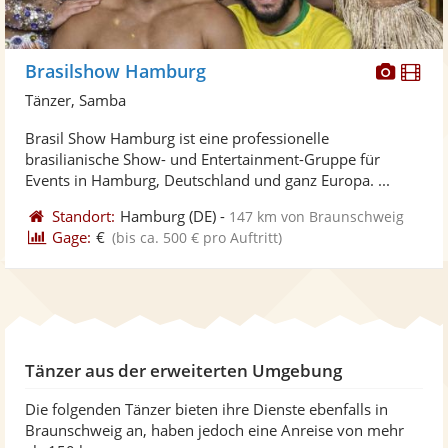
Diese
Di
Brasilshow Hamburg
Künst
Kü
Tänzer, Samba
stellt
ste
Brasil Show Hamburg ist eine professionelle
Fotos
Vi
brasilianische Show- und Entertainment-Gruppe für
bereit
ber
Events in Hamburg, Deutschland und ganz Europa. ...
Standort:
Hamburg
(DE)
-
147 km von Braunschweig
Gage:
€
(bis ca. 500 € pro Auftritt)
Tänzer aus der erweiterten Umgebung
Die folgenden Tänzer bieten ihre Dienste ebenfalls in
Braunschweig an, haben jedoch eine Anreise von mehr