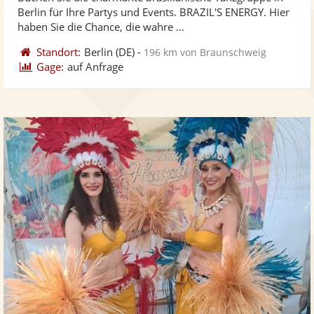
Fotos
Vi
Berlin für Ihre Partys und Events. BRAZIL'S ENERGY. Hier
bereit
ber
haben Sie die Chance, die wahre ...
Standort:
Berlin
(DE)
-
196 km von Braunschweig
Gage:
auf Anfrage