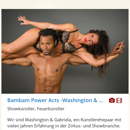
Diese
Di
Bambam Power Acts -Washington & Gabriela
Künst
Kü
Showkünstler, Feuerkünstler
stellt
ste
Wir sind Washington & Gabriela, ein Künstlerehepaar mit
Fotos
Vi
vielen Jahren Erfahrung in der Zirkus- und Showbranche.
bereit
ber