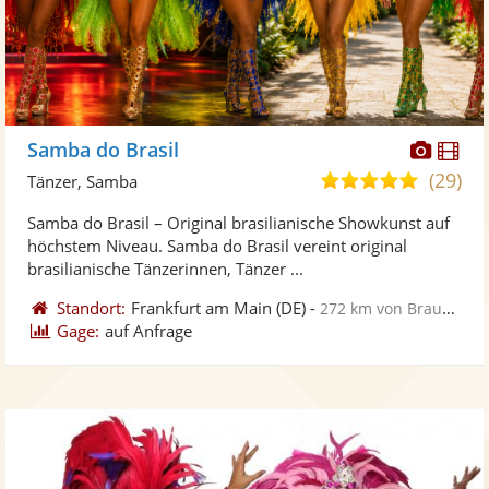
Diese
Di
Samba do Brasil
Künst
Kü
(29)
5,0
Tänzer, Samba
stellt
ste
von
Samba do Brasil – Original brasilianische Showkunst auf
Fotos
Vi
5
höchstem Niveau. Samba do Brasil vereint original
bereit
ber
Sternen
brasilianische Tänzerinnen, Tänzer ...
Standort:
Frankfurt am Main
(DE)
-
272 km von Braunschweig
Gage:
auf Anfrage