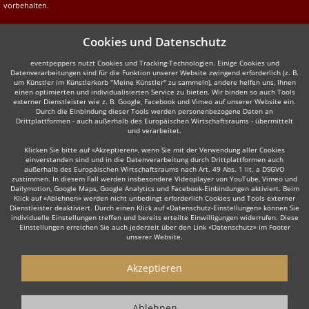
vorbehalten.
Cookies und Datenschutz
eventpeppers nutzt Cookies und Tracking-Technologien. Einige Cookies und
Datenverarbeitungen sind für die Funktion unserer Website zwingend erforderlich (z. B.
um Künstler im Künstlerkorb "Meine Künstler" zu sammeln), andere helfen uns, Ihnen
einen optimierten und individualisierten Service zu bieten. Wir binden so auch Tools
externer Dienstleister wie z. B. Google, Facebook und Vimeo auf unserer Website ein.
Durch die Einbindung dieser Tools werden personenbezogene Daten an
Drittplattformen - auch außerhalb des Europäischen Wirtschaftsraums - übermittelt
und verarbeitet.
Klicken Sie bitte auf «Akzeptieren», wenn Sie mit der Verwendung aller Cookies
einverstanden sind und in die Datenverarbeitung durch Drittplattformen auch
außerhalb des Europäischen Wirtschaftsraums nach Art. 49 Abs. 1 lit. a DSGVO
zustimmen. In diesem Fall werden insbesondere Videoplayer von YouTube, Vimeo und
Dailymotion, Google Maps, Google Analytics und Facebook-Einbindungen aktiviert. Beim
Klick auf «Ablehnen» werden nicht unbedingt erforderlich Cookies und Tools externer
Dienstleister deaktiviert. Durch einen Klick auf «Datenschutz-Einstellungen» können Sie
individuelle Einstellungen treffen und bereits erteilte Einwilligungen widerrufen. Diese
Einstellungen erreichen Sie auch jederzeit über den Link «Datenschutz» im Footer
unserer Website.
Akzeptieren
Ablehnen