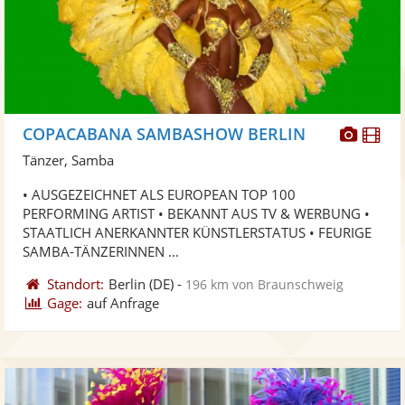
Diese
Di
COPACABANA SAMBASHOW BERLIN
Künst
Kü
Tänzer, Samba
stellt
ste
• AUSGEZEICHNET ALS EUROPEAN TOP 100
Fotos
Vi
PERFORMING ARTIST • BEKANNT AUS TV & WERBUNG •
bereit
ber
STAATLICH ANERKANNTER KÜNSTLERSTATUS • FEURIGE
SAMBA-TÄNZERINNEN ...
Standort:
Berlin
(DE)
-
196 km von Braunschweig
Gage:
auf Anfrage