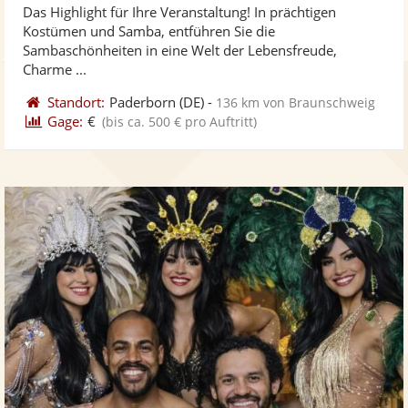
Das Highlight für Ihre Veranstaltung! In prächtigen
Fotos
Vi
5
Kostümen und Samba, entführen Sie die
bereit
ber
Sternen
Sambaschönheiten in eine Welt der Lebensfreude,
Charme ...
Standort:
Paderborn
(DE)
-
136 km von Braunschweig
Gage:
€
(bis ca. 500 € pro Auftritt)