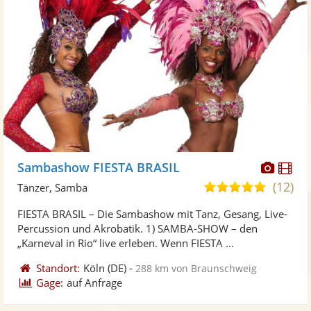
Diese
Di
Sambashow FIESTA BRASIL
Künst
Kü
(12)
5,0
Tänzer, Samba
stellt
ste
von
FIESTA BRASIL – Die Sambashow mit Tanz, Gesang, Live-
Fotos
Vi
5
Percussion und Akrobatik. 1) SAMBA-SHOW – den
bereit
ber
Sternen
„Karneval in Rio“ live erleben. Wenn FIESTA ...
Standort:
Köln
(DE)
-
288 km von Braunschweig
Gage:
auf Anfrage