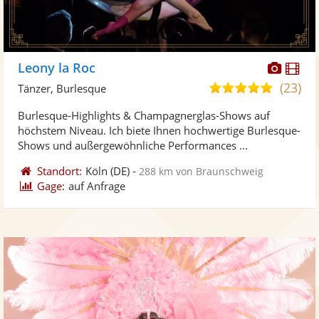
Diese
Di
Leony la Roc
Künst
Kü
(23)
5,0
Tänzer, Burlesque
stellt
ste
von
Burlesque-Highlights & Champagnerglas-Shows auf
Fotos
Vi
5
höchstem Niveau. Ich biete Ihnen hochwertige Burlesque-
bereit
ber
Sternen
Shows und außergewöhnliche Performances ...
Standort:
Köln
(DE)
-
288 km von Braunschweig
Gage:
auf Anfrage