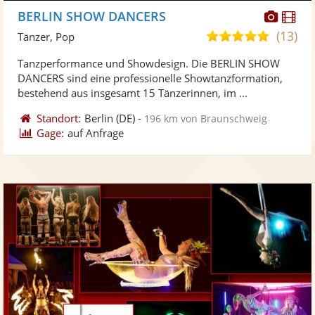
Diese
Di
BERLIN SHOW DANCERS
Künst
Kü
(13)
5,0
Tänzer, Pop
stellt
ste
von
Tanzperformance und Showdesign. Die BERLIN SHOW
Fotos
Vi
5
DANCERS sind eine professionelle Showtanzformation,
bereit
ber
Sternen
bestehend aus insgesamt 15 Tänzerinnen, im ...
Standort:
Berlin
(DE)
-
196 km von Braunschweig
Gage:
auf Anfrage