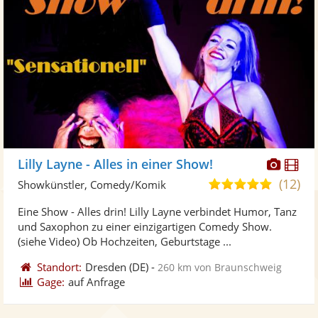
Diese
Di
Lilly Layne - Alles in einer Show!
Künst
Kü
(12)
5,0
Showkünstler, Comedy/Komik
stellt
ste
von
Eine Show - Alles drin! Lilly Layne verbindet Humor, Tanz
Fotos
Vi
5
und Saxophon zu einer einzigartigen Comedy Show.
bereit
ber
Sternen
(siehe Video) Ob Hochzeiten, Geburtstage ...
Standort:
Dresden
(DE)
-
260 km von Braunschweig
Gage:
auf Anfrage