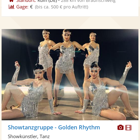
288 km von Braunschweig
Gage:
€
(bis ca. 500 € pro Auftritt)
Diese
Di
Showtanzgruppe - Golden Rhythm
Künst
Kü
Showkünstler, Tanz