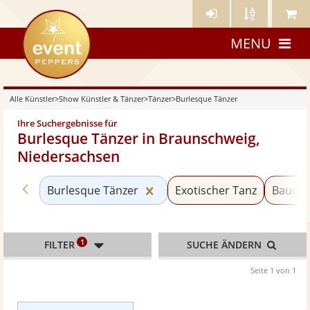
Künstler-
Künstler
Meine
eventpeppers
Login
A-
Künstle
MENU
Z
Alle Künstler
>
Show Künstler & Tänzer
>
Tänzer
>
Burlesque Tänzer
Ihre Suchergebnisse für
Burlesque Tänzer in Braunschweig,
Niedersachsen
Zurück zu «Tänzer»
Kategorie «Burlesque Tänzer
Burlesque Tänzer
Exotischer Tanz
Baucht
1
FILTER
SUCHE ÄNDERN
Seite 1 von 1