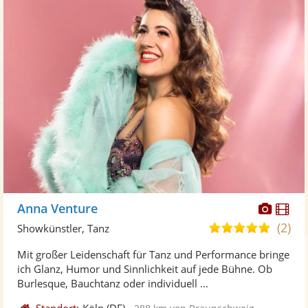
Diese
Di
Anna Venture
Künst
Kü
(2)
5,0
Showkünstler, Tanz
stellt
ste
von
Mit großer Leidenschaft für Tanz und Performance bringe
Fotos
Vi
5
ich Glanz, Humor und Sinnlichkeit auf jede Bühne. Ob
bereit
ber
Sternen
Burlesque, Bauchtanz oder individuell ...
Standort:
Köln
(DE)
-