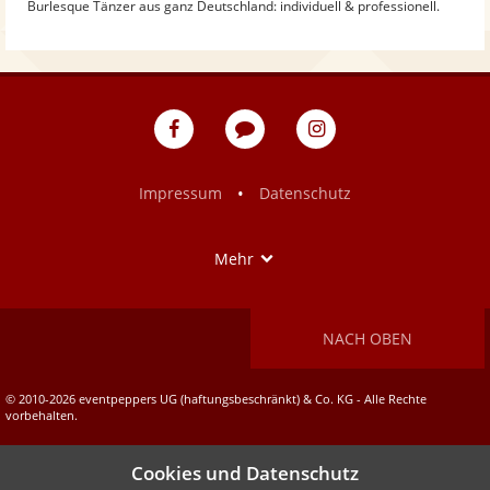
Burlesque Tänzer aus ganz Deutschland: individuell & professionell.
eventpeppers
Blog
eventpeppers
auf
auf
Facebook
Instagram
•
Impressum
Datenschutz
Show
Mehr
NACH OBEN
© 2010-2026 eventpeppers UG (haftungsbeschränkt) & Co. KG - Alle Rechte
vorbehalten.
Cookies und Datenschutz