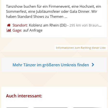
stellt
ste
Tanzshow buchen für ein Firmenevent, eine Hochzeit, ein
Fotos
Vi
Sommerfest, eine Jubiläumsfeier oder Gala Dinner. Wir
bereit
ber
haben Standard Shows zu Themen ...
Standort:
Koblenz am Rhein
(DE)
-
295 km von Braunschweig
Gage:
auf Anfrage
Informationen zum Ranking dieser Liste
Mehr Tänzer im größeren Umkreis finden
Auch interessant: