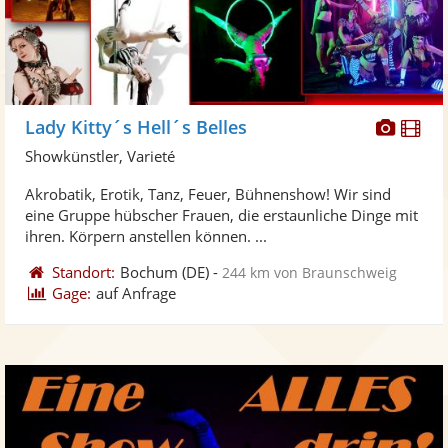
Diese
Di
Lady Kitty´s Hell´s Belles
Künst
Kü
Showkünstler, Varieté
stellt
ste
Akrobatik, Erotik, Tanz, Feuer, Bühnenshow! Wir sind
Fotos
Vi
eine Gruppe hübscher Frauen, die erstaunliche Dinge mit
bereit
ber
ihren. Körpern anstellen können. ...
Standort:
Bochum
(DE)
-
244 km von Braunschweig
Gage:
auf Anfrage