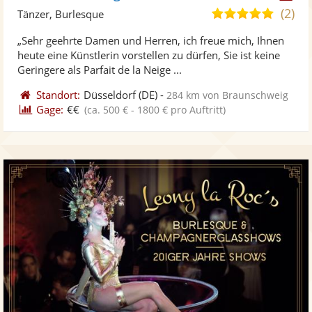
Künst
Kü
(2)
5,0
Tänzer, Burlesque
stellt
ste
von
„Sehr geehrte Damen und Herren, ich freue mich, Ihnen
Fotos
Vi
5
heute eine Künstlerin vorstellen zu dürfen, Sie ist keine
bereit
ber
Sternen
Geringere als Parfait de la Neige ...
Standort:
Düsseldorf
(DE)
-
284 km von Braunschweig
Gage:
€€
(ca. 500 € - 1800 € pro Auftritt)