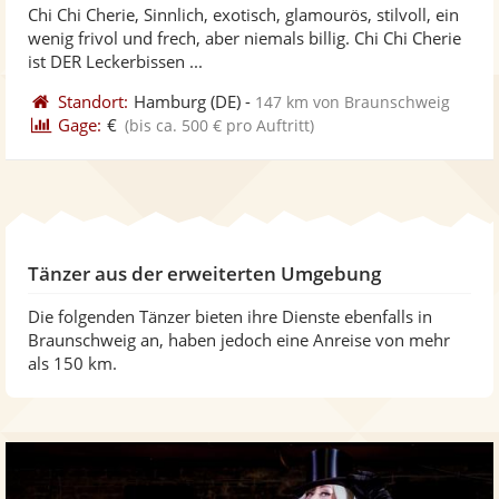
Chi Chi Cherie, Sinnlich, exotisch, glamourös, stilvoll, ein
Fo
5
wenig frivol und frech, aber niemals billig. Chi Chi Cherie
ber
Sternen
ist DER Leckerbissen ...
Standort:
Hamburg
(DE)
-
147 km von Braunschweig
Gage:
€
(bis ca. 500 € pro Auftritt)
Tänzer aus der erweiterten Umgebung
Die folgenden Tänzer bieten ihre Dienste ebenfalls in
Braunschweig an, haben jedoch eine Anreise von mehr
als 150 km.