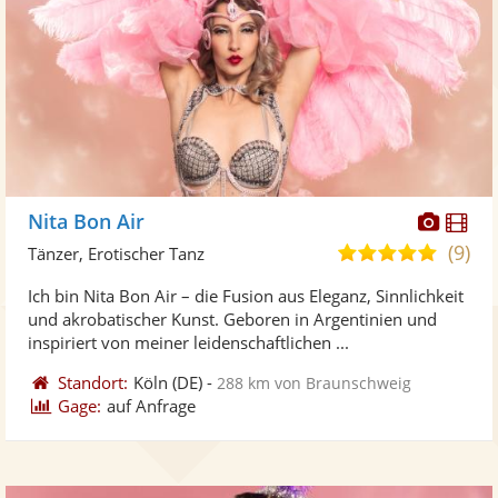
Diese
Di
Nita Bon Air
Künst
Kü
(9)
4,8
Tänzer, Erotischer Tanz
stellt
ste
von
Ich bin Nita Bon Air – die Fusion aus Eleganz, Sinnlichkeit
Fotos
Vi
5
und akrobatischer Kunst. Geboren in Argentinien und
bereit
ber
Sternen
inspiriert von meiner leidenschaftlichen ...
Standort:
Köln
(DE)
-
288 km von Braunschweig
Gage:
auf Anfrage