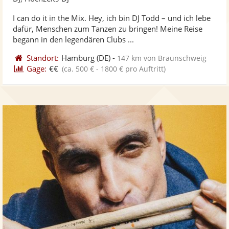
stellt
ste
I can do it in the Mix. Hey, ich bin DJ Todd – und ich lebe
Fotos
Vi
dafür, Menschen zum Tanzen zu bringen! Meine Reise
bereit
ber
begann in den legendären Clubs ...
Standort:
Hamburg
(DE)
-
147 km von Braunschweig
Gage:
€€
(ca. 500 € - 1800 € pro Auftritt)