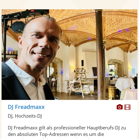
Diese
Di
DJ Freadmaxx
Künst
Kü
DJ, Hochzeits-DJ
stellt
ste
DJ Freadmaxx gilt als professioneller Hauptberufs-DJ zu
Fotos
Vi
den absoluten Top-Adressen wenn es um die
bereit
ber