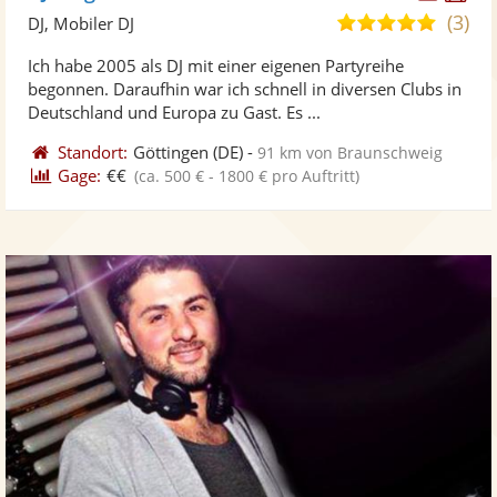
Künst
Kü
(3)
5,0
DJ, Mobiler DJ
stellt
ste
von
Ich habe 2005 als DJ mit einer eigenen Partyreihe
Fotos
Vi
5
begonnen. Daraufhin war ich schnell in diversen Clubs in
bereit
ber
Sternen
Deutschland und Europa zu Gast. Es ...
Standort:
Göttingen
(DE)
-
91 km von Braunschweig
Gage:
€€
(ca. 500 € - 1800 € pro Auftritt)