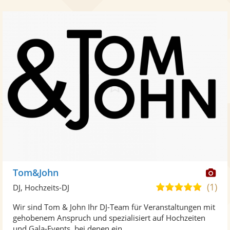
Di
Tom&John
Kü
(1)
5,0
DJ, Hochzeits-DJ
ste
von
Wir sind Tom & John Ihr DJ-Team für Veranstaltungen mit
Fo
5
gehobenem Anspruch und spezialisiert auf Hochzeiten
ber
Sternen
und Gala-Events, bei denen ein ...