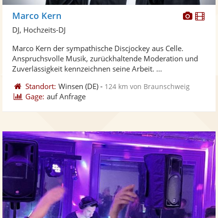
Diese
Di
Marco Kern
Künst
Kü
DJ, Hochzeits-DJ
stellt
ste
Marco Kern der sympathische Discjockey aus Celle.
Fotos
Vi
Anspruchsvolle Musik, zurückhaltende Moderation und
bereit
ber
Zuverlässigkeit kennzeichnen seine Arbeit. ...
Standort:
Winsen
(DE)
-
124 km von Braunschweig
Gage:
auf Anfrage