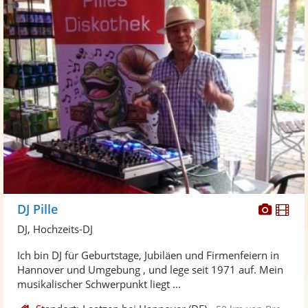
Diese
Di
DJ Pille
Künst
Kü
DJ, Hochzeits-DJ
stellt
ste
Ich bin DJ für Geburtstage, Jubiläen und Firmenfeiern in
Fotos
Vi
Hannover und Umgebung , und lege seit 1971 auf. Mein
bereit
ber
musikalischer Schwerpunkt liegt ...