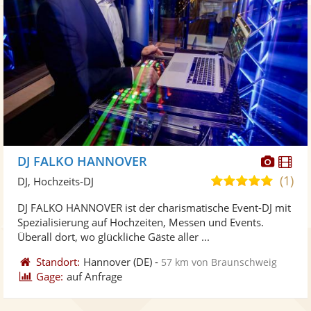
Diese
Di
DJ FALKO HANNOVER
Künst
Kü
(1)
5,0
DJ, Hochzeits-DJ
stellt
ste
von
DJ FALKO HANNOVER ist der charismatische Event-DJ mit
Fotos
Vi
5
Spezialisierung auf Hochzeiten, Messen und Events.
bereit
ber
Sternen
Überall dort, wo glückliche Gäste aller ...
Standort:
Hannover
(DE)
-
57 km von Braunschweig
Gage:
auf Anfrage