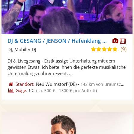
Diese
Di
DJ & GESANG / JENSON / Hafenklang Musik
Künst
Kü
(9)
4,9
DJ, Mobiler DJ
stellt
ste
von
DJ & Livegesang - Erstklassige Unterhaltung mit dem
Fotos
Vi
5
gewissen Etwas. Ich biete Ihnen die perfekte musikalische
bereit
ber
Sternen
Untermalung zu ihrem Event, ...
Standort:
Neu Wulmstorf
(DE)
-
142 km von Braunschweig
Gage:
€€
(ca. 500 € - 1800 € pro Auftritt)