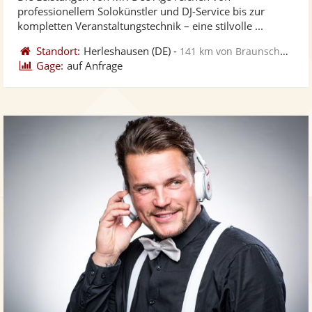
Fotos
Vi
5
professionellem Solokünstler und DJ-Service bis zur
bereit
ber
Sternen
kompletten Veranstaltungstechnik – eine stilvolle ...
Standort:
Herleshausen
(DE)
-
141 km von Braunschweig
Gage:
auf Anfrage