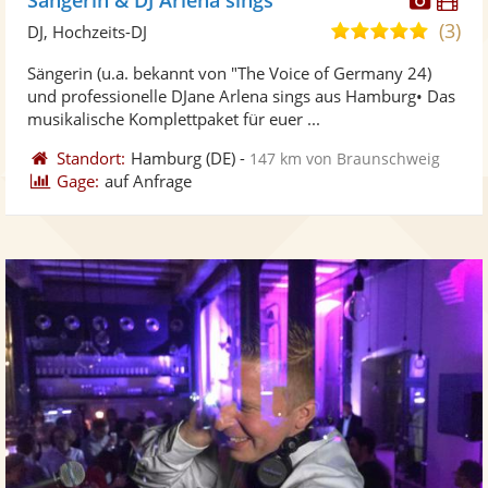
Künst
Kü
(3)
5,0
DJ, Hochzeits-DJ
stellt
ste
von
Sängerin (u.a. bekannt von "The Voice of Germany 24)
Fotos
Vi
5
und professionelle DJane Arlena sings aus Hamburg• Das
bereit
ber
Sternen
musikalische Komplettpaket für euer ...
Standort:
Hamburg
(DE)
-
147 km von Braunschweig
Gage:
auf Anfrage