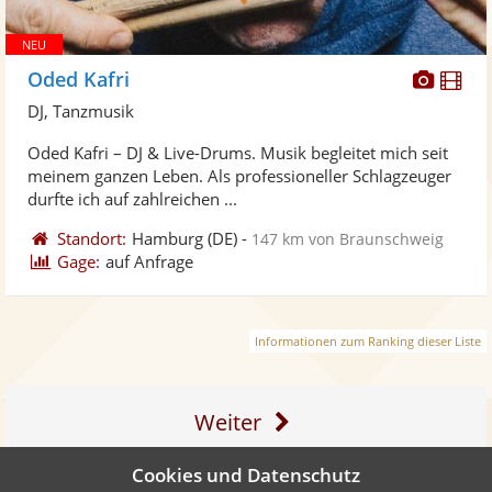
Diese
Di
Oded Kafri
Künst
Kü
DJ, Tanzmusik
stellt
ste
Oded Kafri – DJ & Live-Drums. Musik begleitet mich seit
Fotos
Vi
meinem ganzen Leben. Als professioneller Schlagzeuger
bereit
ber
durfte ich auf zahlreichen ...
Standort:
Hamburg
(DE)
-
147 km von Braunschweig
Gage:
auf Anfrage
Informationen zum Ranking dieser Liste
Weiter
Cookies und Datenschutz