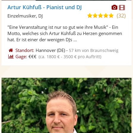
Diese
Di
Artur Kühfuß - Pianist und DJ
Künst
Kü
(32)
5,0
Einzelmusiker, DJ
stellt
ste
von
"Eine Veranstaltung ist nur so gut wie ihre Musik" - Ein
Fotos
Vi
5
Motto, welches sich Artur Kühfuß zu Herzen genommen
bereit
ber
Sternen
hat. Er ist einer der wenigen DJs ...
Standort:
Hannover
(DE)
-
57 km von Braunschweig
Gage:
€€€
(ca. 1800 € - 3500 € pro Auftritt)