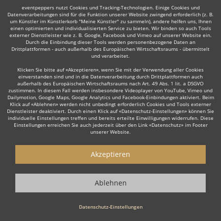
eventpeppers nutzt Cookies und Tracking-Technologien. Einige Cookies und
Datenverarbeitungen sind für die Funktion unserer Website zwingend erforderlich (z. B.
Auch interessant:
um Künstler im Künstlerkorb "Meine Künstler" zu sammeln), andere helfen uns, Ihnen
einen optimierten und individualisierten Service zu bieten. Wir binden so auch Tools
externer Dienstleister wie z. B. Google, Facebook und Vimeo auf unserer Website ein.
Durch die Einbindung dieser Tools werden personenbezogene Daten an
Drittplattformen - auch außerhalb des Europäischen Wirtschaftsraums - übermittelt
und verarbeitet.
Latin
DJane
Hochzeits DJ
Rock
Tanz- & Showband
Klicken Sie bitte auf «Akzeptieren», wenn Sie mit der Verwendung aller Cookies
einverstanden sind und in die Datenverarbeitung durch Drittplattformen auch
außerhalb des Europäischen Wirtschaftsraums nach Art. 49 Abs. 1 lit. a DSGVO
zustimmen. In diesem Fall werden insbesondere Videoplayer von YouTube, Vimeo und
Dailymotion, Google Maps, Google Analytics und Facebook-Einbindungen aktiviert. Beim
Klick auf «Ablehnen» werden nicht unbedingt erforderlich Cookies und Tools externer
Dienstleister deaktiviert. Durch einen Klick auf «Datenschutz-Einstellungen» können Sie
Wie funktioniert's?
individuelle Einstellungen treffen und bereits erteilte Einwilligungen widerrufen. Diese
Einstellungen erreichen Sie auch jederzeit über den Link «Datenschutz» im Footer
unserer Website.
1. Kostenlos anfragen
Starten Sie mit dem Button 'Kostenlos anfragen' eine Anfrage an die für
Akzeptieren
Sie interessanten DJs - also z. B. bestimmte DJs. Diesen Button finden
Sie auf den jeweiligen Künstler-Profil-Seiten der Discjockeys.
Ablehnen
2. Angebote erhalten & Details besprechen
Datenschutz-Einstellungen
Sie erhalten Angebote Ihrer angefragten DJs. Nutzen Sie die Funktionen
der eventpeppers-Plattform oder telefonieren Sie direkt mit den DJs um