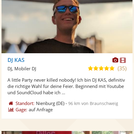
Diese
Di
DJ KAS
Künst
Kü
(35)
5,0
DJ, Mobiler DJ
stellt
ste
von
A little Party never killed nobody! Ich bin DJ KAS, definitiv
Fotos
Vi
5
die richtige Wahl für deine Feier. Beginnend mit Youtube
bereit
ber
Sternen
und SoundCloud habe ich ...
Standort:
Nienburg
(DE)
-
96 km von Braunschweig
Gage:
auf Anfrage