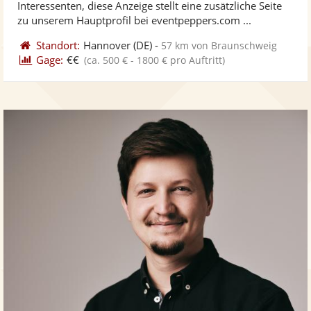
Interessenten, diese Anzeige stellt eine zusätzliche Seite
bereit
ber
Sternen
zu unserem Hauptprofil bei eventpeppers.com ...
Standort:
Hannover
(DE)
-
57 km von Braunschweig
Gage:
€€
(ca. 500 € - 1800 € pro Auftritt)