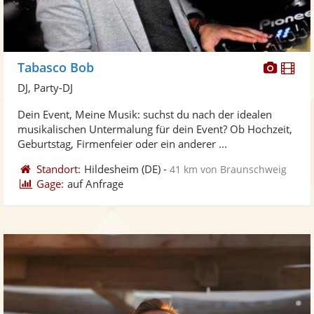
Diese
Di
Tabasco Bob
Künst
Kü
DJ, Party-DJ
stellt
ste
Dein Event, Meine Musik: suchst du nach der idealen
Fotos
Vi
musikalischen Untermalung für dein Event? Ob Hochzeit,
bereit
ber
Geburtstag, Firmenfeier oder ein anderer ...
Standort:
Hildesheim
(DE)
-
41 km von Braunschweig
Gage:
auf Anfrage