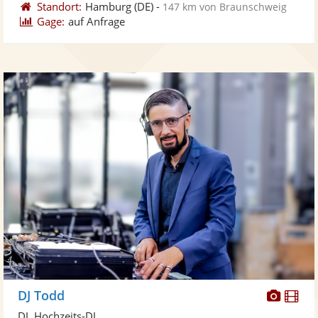
Standort:
Hamburg
(DE)
-
147 km von Braunschweig
Gage:
auf Anfrage
Diese
Di
DJ Todd
Künst
Kü
DJ, Hochzeits-DJ