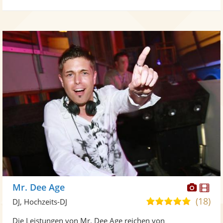
Diese
Di
Mr. Dee Age
Künst
Kü
(18)
4,8
DJ, Hochzeits-DJ
stellt
ste
von
Die Leistungen von Mr. Dee Age reichen von