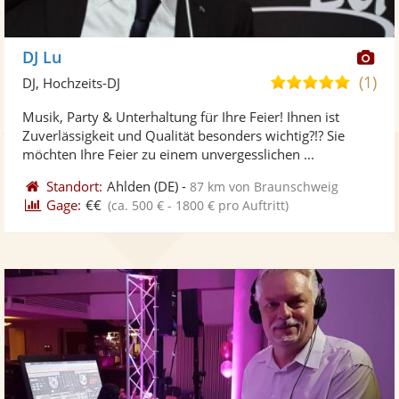
Di
DJ Lu
Kü
(1)
5,0
DJ, Hochzeits-DJ
ste
von
Musik, Party & Unterhaltung für Ihre Feier! Ihnen ist
Fo
5
Zuverlässigkeit und Qualität besonders wichtig?!? Sie
ber
Sternen
möchten Ihre Feier zu einem unvergesslichen ...
Standort:
Ahlden
(DE)
-
87 km von Braunschweig
Gage:
€€
(ca. 500 € - 1800 € pro Auftritt)