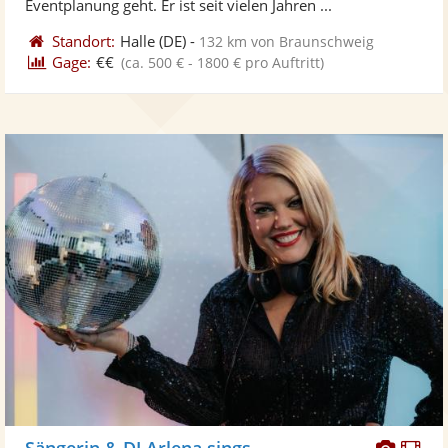
Eventplanung geht. Er ist seit vielen Jahren ...
Standort:
Halle
(DE)
-
132 km von Braunschweig
Gage:
€€
(ca. 500 € - 1800 € pro Auftritt)
Diese
Di
Sängerin & DJ Arlena sings