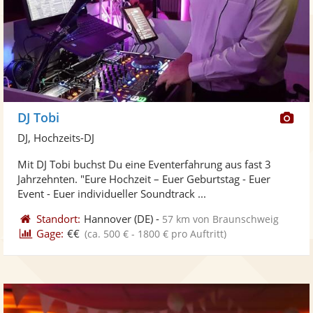
Di
DJ Tobi
Kü
DJ, Hochzeits-DJ
ste
Mit DJ Tobi buchst Du eine Eventerfahrung aus fast 3
Fo
Jahrzehnten. "Eure Hochzeit – Euer Geburtstag - Euer
ber
Event - Euer individueller Soundtrack ...
Standort:
Hannover
(DE)
-
57 km von Braunschweig
Gage:
€€
(ca. 500 € - 1800 € pro Auftritt)