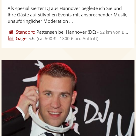
stellt
ste
Als spezialisierter DJ aus Hannover begleite ich Sie und
Fotos
Vi
Ihre Gäste auf stilvollen Events mit ansprechender Musik,
bereit
ber
unaufdringlicher Moderation ...
Standort:
Pattensen bei Hannover
(DE)
-
52 km von Braunschweig
Gage:
€€
(ca. 500 € - 1800 € pro Auftritt)