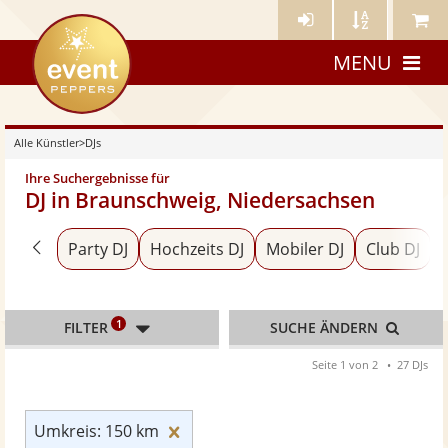
Künstler-
Künstler
Meine
eventpeppers
Login
A-
Künstle
MENU
Z
Alle Künstler
>
DJs
Ihre Suchergebnisse für
DJ in Braunschweig, Niedersachsen
Zurück zu «Alle Künstler»
Party DJ
Hochzeits DJ
Mobiler DJ
Club DJ
1
FILTER
SUCHE ÄNDERN
Seite 1 von 2
27 DJs
Umkreis: 150 km zurücksetzen
Umkreis: 150 km