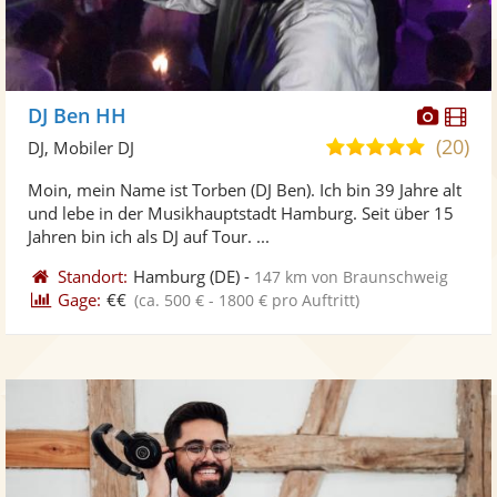
Diese
Di
DJ Ben HH
Künst
Kü
(20)
5,0
DJ, Mobiler DJ
stellt
ste
von
Moin, mein Name ist Torben (DJ Ben). Ich bin 39 Jahre alt
Fotos
Vi
5
und lebe in der Musikhauptstadt Hamburg. Seit über 15
bereit
ber
Sternen
Jahren bin ich als DJ auf Tour. ...
Standort:
Hamburg
(DE)
-
147 km von Braunschweig
Gage:
€€
(ca. 500 € - 1800 € pro Auftritt)