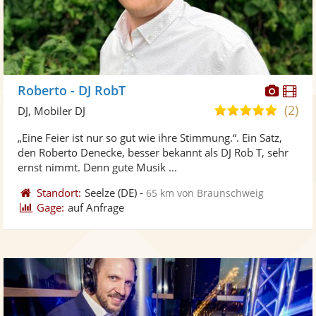
Diese
Di
Roberto - DJ RobT
Künst
Kü
(2)
5,0
DJ, Mobiler DJ
stellt
ste
von
„Eine Feier ist nur so gut wie ihre Stimmung.“. Ein Satz,
Fotos
Vi
5
den Roberto Denecke, besser bekannt als DJ Rob T, sehr
bereit
ber
Sternen
ernst nimmt. Denn gute Musik ...
Standort:
Seelze
(DE)
-
65 km von Braunschweig
Gage:
auf Anfrage