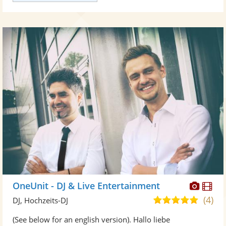
Diese
Di
OneUnit - DJ & Live Entertainment
Künst
Kü
(4)
5,0
DJ, Hochzeits-DJ
stellt
ste
von
(See below for an english version). Hallo liebe
Fotos
Vi
5