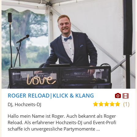
Diese
Di
ROGER RELOAD|KLICK & KLANG
Künst
Kü
(1)
5,0
DJ, Hochzeits-DJ
stellt
ste
von
Hallo mein Name ist Roger. Auch bekannt als Roger
Fotos
Vi
5
Reload. Als erfahrener Hochzeits-DJ und Event-Profi
bereit
ber
Sternen
schaffe ich unvergessliche Partymomente ...