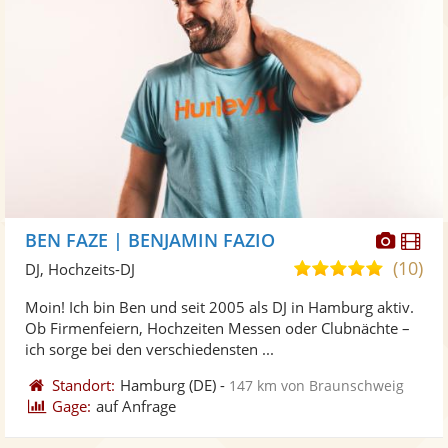
Diese
Di
BEN FAZE | BENJAMIN FAZIO
Künst
Kü
(10)
5,0
DJ, Hochzeits-DJ
stellt
ste
von
Moin! Ich bin Ben und seit 2005 als DJ in Hamburg aktiv.
Fotos
Vi
5
Ob Firmenfeiern, Hochzeiten Messen oder Clubnächte –
bereit
ber
Sternen
ich sorge bei den verschiedensten ...
Standort:
Hamburg
(DE)
-
147 km von Braunschweig
Gage:
auf Anfrage