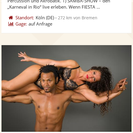
Percussion und Akrobatik. 1) SAMBA-SHOW – den
bereit
ber
Sternen
„Karneval in Rio“ live erleben. Wenn FIESTA ...
Standort:
Köln
(DE)
-
272 km von Bremen
Gage:
auf Anfrage