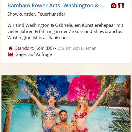
Diese
Di
Bambam Power Acts -Washington & Gabriela
Künst
Kü
Showkünstler, Feuerkünstler
stellt
ste
Wir sind Washington & Gabriela, ein Künstlerehepaar mit
Fotos
Vi
vielen Jahren Erfahrung in der Zirkus- und Showbranche.
bereit
ber
Washington ist brasilianischer ...
Standort:
Köln
(DE)
-
272 km von Bremen
Gage:
auf Anfrage