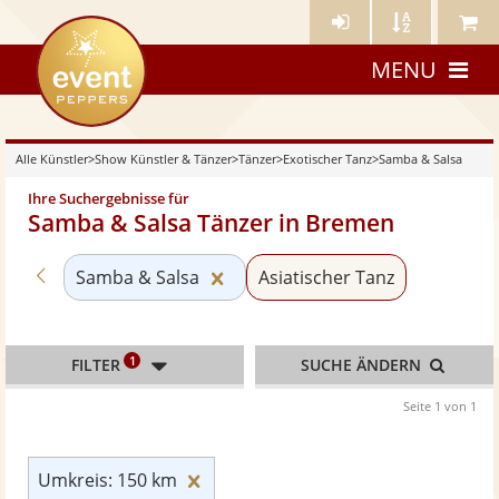
Künstler-
Künstler
Meine
eventpeppers
Login
A-
Künstle
MENU
Z
Alle Künstler
>
Show Künstler & Tänzer
>
Tänzer
>
Exotischer Tanz
>
Samba & Salsa
Ihre Suchergebnisse für
Samba & Salsa Tänzer in Bremen
Zurück zu «Exotischer Tanz»
Kategorie «Samba & Salsa» zur
Samba & Salsa
Asiatischer Tanz
1
FILTER
SUCHE ÄNDERN
Seite 1 von 1
Umkreis: 150 km zurücksetzen
Umkreis: 150 km