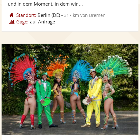
bereit
ber
und in dem Moment, in dem wir ...
Standort:
Berlin
(DE)
-
317 km von Bremen
Gage:
auf Anfrage