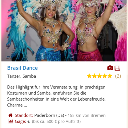
Diese
Di
Brasil Dance
Künst
Kü
(2)
5,0
Tänzer, Samba
stellt
ste
von
Das Highlight für Ihre Veranstaltung! In prächtigen
Fotos
Vi
5
Kostümen und Samba, entführen Sie die
bereit
ber
Sternen
Sambaschönheiten in eine Welt der Lebensfreude,
Charme ...
Standort:
Paderborn
(DE)
-
155 km von Bremen
Gage:
€
(bis ca. 500 € pro Auftritt)