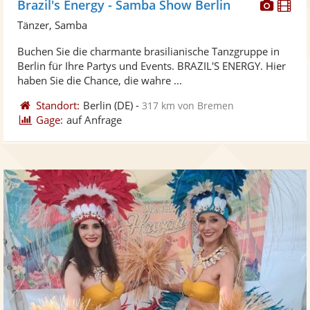
Diese
Di
Brazil's Energy - Samba Show Berlin
Künst
Kü
Tänzer, Samba
stellt
ste
Buchen Sie die charmante brasilianische Tanzgruppe in
Fotos
Vi
Berlin für Ihre Partys und Events. BRAZIL'S ENERGY. Hier
bereit
ber
haben Sie die Chance, die wahre ...
Standort:
Berlin
(DE)
-
317 km von Bremen
Gage:
auf Anfrage