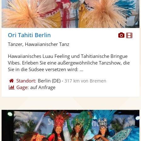
Diese
Di
Ori Tahiti Berlin
Künst
Kü
Tänzer, Hawaiianischer Tanz
stellt
ste
Hawaiianisches Luau Feeling und Tahitianische Bringue
Fotos
Vi
Vibes. Erleben Sie eine außergewöhnliche Tanzshow, die
bereit
ber
Sie in die Südsee versetzen wird: ...
Standort:
Berlin
(DE)
-
317 km von Bremen
Gage:
auf Anfrage