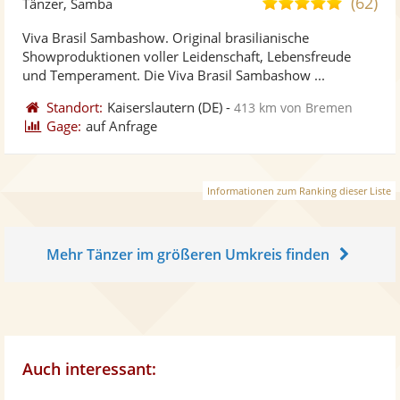
(62)
5,0
Tänzer, Samba
stellt
ste
von
Viva Brasil Sambashow. Original brasilianische
Fotos
Vi
5
Showproduktionen voller Leidenschaft, Lebensfreude
bereit
ber
Sternen
und Temperament. Die Viva Brasil Sambashow ...
Standort:
Kaiserslautern
(DE)
-
413 km von Bremen
Gage:
auf Anfrage
Informationen zum Ranking dieser Liste
Mehr Tänzer im größeren Umkreis finden
Auch interessant: