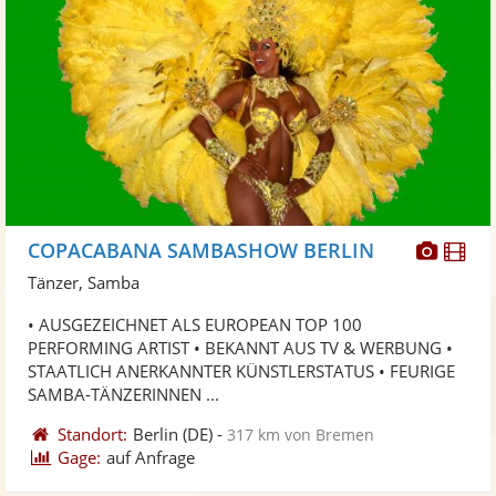
Diese
Di
COPACABANA SAMBASHOW BERLIN
Künst
Kü
Tänzer, Samba
stellt
ste
• AUSGEZEICHNET ALS EUROPEAN TOP 100
Fotos
Vi
PERFORMING ARTIST • BEKANNT AUS TV & WERBUNG •
bereit
ber
STAATLICH ANERKANNTER KÜNSTLERSTATUS • FEURIGE
SAMBA-TÄNZERINNEN ...
Standort:
Berlin
(DE)
-
317 km von Bremen
Gage:
auf Anfrage