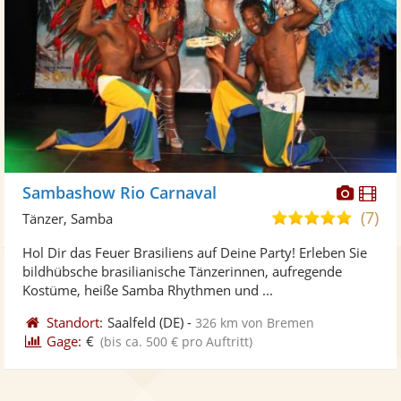
Diese
Di
Sambashow Rio Carnaval
Künst
Kü
(7)
4,9
Tänzer, Samba
stellt
ste
von
Hol Dir das Feuer Brasiliens auf Deine Party! Erleben Sie
Fotos
Vi
5
bildhübsche brasilianische Tänzerinnen, aufregende
bereit
ber
Sternen
Kostüme, heiße Samba Rhythmen und ...
Standort:
Saalfeld
(DE)
-
326 km von Bremen
Gage:
€
(bis ca. 500 € pro Auftritt)