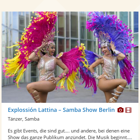
Diese
Di
Explossión Lattina – Samba Show Berlin
Künst
Kü
Tänzer, Samba
stellt
ste
Es gibt Events, die sind gut…. und andere, bei denen eine
Fotos
Vi
Show das ganze Publikum anzündet. Die Musik beginnt….