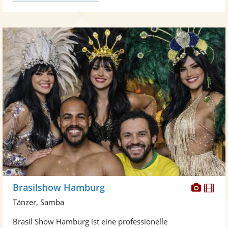
Diese
Di
Brasilshow Hamburg
Künst
Kü
Tänzer, Samba
stellt
ste
Brasil Show Hamburg ist eine professionelle
Fotos
Vi