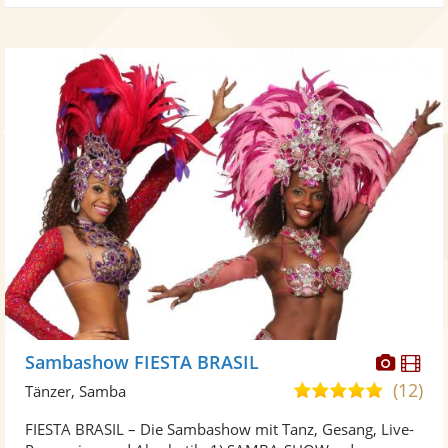
Diese
Di
Sambashow FIESTA BRASIL
Künst
Kü
(12)
5,0
Tänzer, Samba
stellt
ste
von
FIESTA BRASIL – Die Sambashow mit Tanz, Gesang, Live-
Fotos
Vi
5