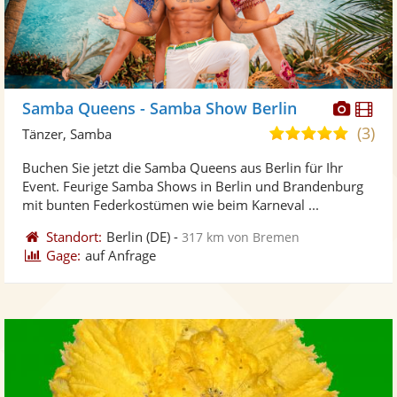
Diese
Di
Samba Queens - Samba Show Berlin
Künst
Kü
(3)
5,0
Tänzer, Samba
stellt
ste
von
Buchen Sie jetzt die Samba Queens aus Berlin für Ihr
Fotos
Vi
5
Event. Feurige Samba Shows in Berlin und Brandenburg
bereit
ber
Sternen
mit bunten Federkostümen wie beim Karneval ...
Standort:
Berlin
(DE)
-
317 km von Bremen
Gage:
auf Anfrage