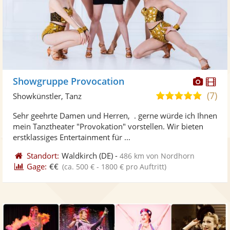
Diese
Di
Showgruppe Provocation
Künst
Kü
(7)
4,9
Showkünstler, Tanz
stellt
ste
von
Sehr geehrte Damen und Herren, . gerne würde ich Ihnen
Fotos
Vi
5
mein Tanztheater "Provokation" vorstellen. Wir bieten
bereit
ber
Sternen
erstklassiges Entertainment für ...
Standort:
Waldkirch
(DE)
-
486 km von Nordhorn
Gage:
€€
(ca. 500 € - 1800 € pro Auftritt)