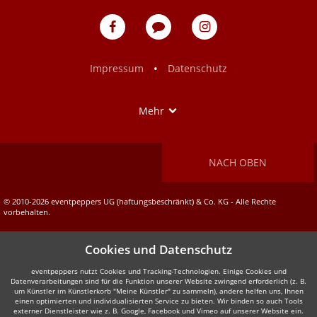
eventpeppers
Blog
eventpeppers
auf
auf
Facebook
Instagram
•
Impressum
Datenschutz
Show
Mehr
NACH OBEN
© 2010-2026 eventpeppers UG (haftungsbeschränkt) & Co. KG - Alle Rechte
vorbehalten.
Cookies und Datenschutz
eventpeppers nutzt Cookies und Tracking-Technologien. Einige Cookies und
Datenverarbeitungen sind für die Funktion unserer Website zwingend erforderlich (z. B.
um Künstler im Künstlerkorb "Meine Künstler" zu sammeln), andere helfen uns, Ihnen
einen optimierten und individualisierten Service zu bieten. Wir binden so auch Tools
externer Dienstleister wie z. B. Google, Facebook und Vimeo auf unserer Website ein.