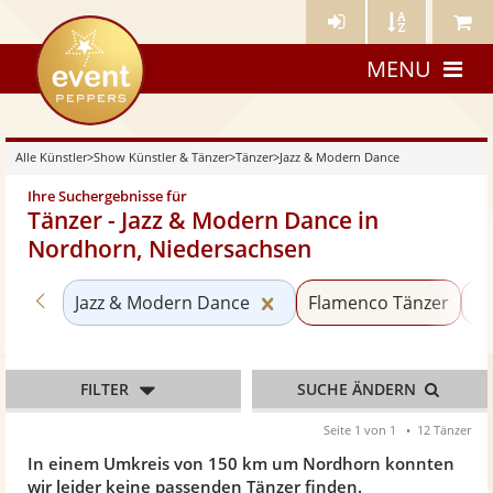
Künstler-
Künstler
Meine
eventpeppers
Login
A-
Künstle
MENU
Z
Alle Künstler
>
Show Künstler & Tänzer
>
Tänzer
>
Jazz & Modern Dance
Ihre Suchergebnisse für
Tänzer - Jazz & Modern Dance in
Nordhorn, Niedersachsen
Zurück zu «Tänzer»
Kategorie «Jazz & Moder
Jazz & Modern Dance
Flamenco Tänzer
Ex
FILTER
SUCHE ÄNDERN
Seite 1 von 1
12 Tänzer
In einem Umkreis von 150 km um Nordhorn konnten
wir leider keine passenden Tänzer finden.