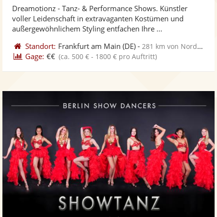
Dreamotionz - Tanz- & Performance Shows. Künstler
Fotos
Vi
voller Leidenschaft in extravaganten Kostümen und
bereit
ber
außergewöhnlichem Styling entfachen Ihre ...
Standort:
Frankfurt am Main
(DE)
-
281 km von Nordhorn
Gage:
€€
(ca. 500 € - 1800 € pro Auftritt)