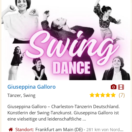
Diese
Di
Giuseppina Galloro
Künst
Kü
(7)
5,0
Tänzer, Swing
stellt
ste
von
Giuseppina Galloro – Charleston-Tänzerin Deutschland.
Fotos
Vi
5
Künstlerin der Swing-Tanzkunst. Giuseppina Galloro ist
bereit
ber
Sternen
eine vielseitige und leidenschaftliche ...
Standort:
Frankfurt am Main
(DE)
-
281 km von Nordhorn