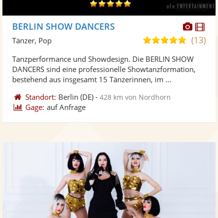
Diese
Di
BERLIN SHOW DANCERS
Künst
Kü
(13)
5,0
Tänzer, Pop
stellt
ste
von
Tanzperformance und Showdesign. Die BERLIN SHOW
Fotos
Vi
5
DANCERS sind eine professionelle Showtanzformation,
bereit
ber
Sternen
bestehend aus insgesamt 15 Tänzerinnen, im ...
Standort:
Berlin
(DE)
-
428 km von Nordhorn
Gage:
auf Anfrage