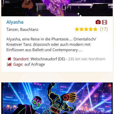
Diese
Di
Alyasha
Künst
Kü
(17)
5,0
Tänzer, Bauchtanz
stellt
ste
von
Alyasha, eine Reise in die Phantasie…. Orientalisch/
Fotos
Vi
5
Kreativer Tanz. (klassisch oder auch modern mit
bereit
ber
Sternen
Einflüssen aus Ballett und Contemporary ...
Standort:
Welschneudorf
(DE)
-
235 km von Nordhorn
Gage:
auf Anfrage