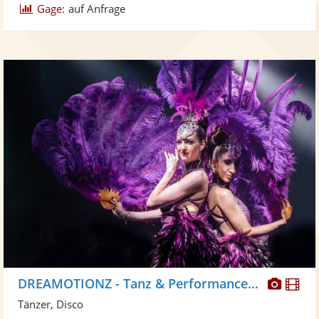
Gage:
auf Anfrage
Diese
Di
DREAMOTIONZ - Tanz & Performance Shows
Künst
Kü
Tänzer, Disco
stellt
ste