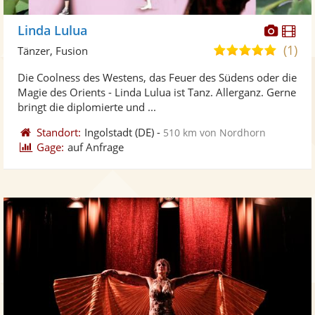
Diese
Di
Linda Lulua
Künst
Kü
(1)
5,0
Tänzer, Fusion
stellt
ste
von
Die Coolness des Westens, das Feuer des Südens oder die
Fotos
Vi
5
Magie des Orients - Linda Lulua ist Tanz. Allerganz. Gerne
bereit
ber
Sternen
bringt die diplomierte und ...
Standort:
Ingolstadt
(DE)
-
510 km von Nordhorn
Gage:
auf Anfrage