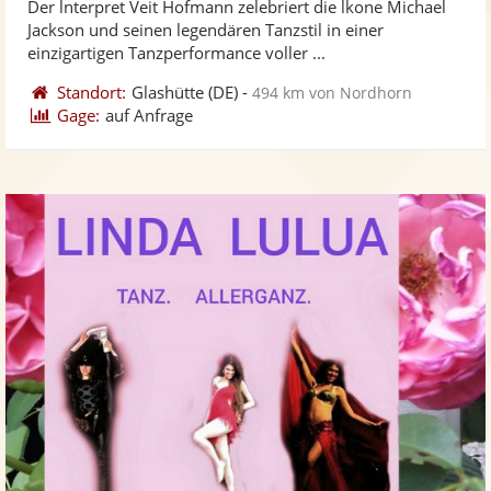
Der lnterpret Veit Hofmann zelebriert die lkone Michael
Fotos
Vi
5
Jackson und seinen legendären Tanzstil in einer
bereit
ber
Sternen
einzigartigen Tanzperformance voller ...
Standort:
Glashütte
(DE)
-
494 km von Nordhorn
Gage:
auf Anfrage