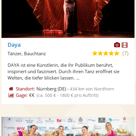
Diese
Di
Daya
Künst
Kü
(7)
5,0
Tänzer, Bauchtanz
stellt
ste
von
DAYA ist eine Künstlerin, die ihr Publikum berührt,
Fotos
Vi
5
inspiriert und fasziniert. Durch ihren Tanz eröffnet sie
bereit
ber
Sternen
Welten, die tiefer blicken lassen. ...
Standort:
Nürnberg
(DE)
-
434 km von Nordhorn
Gage:
€€
(ca. 500 € - 1800 € pro Auftritt)