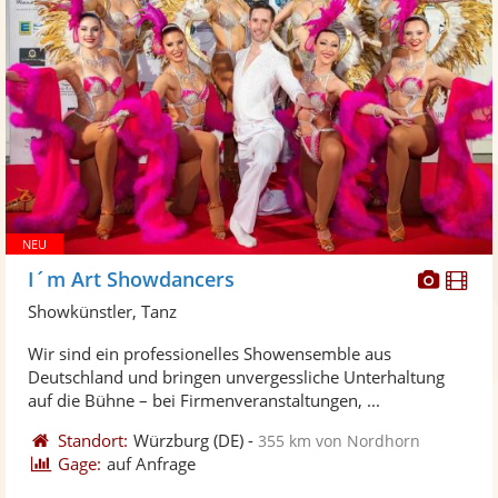
Diese
Di
I´m Art Showdancers
Künst
Kü
Showkünstler, Tanz
stellt
ste
Wir sind ein professionelles Showensemble aus
Fotos
Vi
Deutschland und bringen unvergessliche Unterhaltung
bereit
ber
auf die Bühne – bei Firmenveranstaltungen, ...
Standort:
Würzburg
(DE)
-
355 km von Nordhorn
Gage:
auf Anfrage