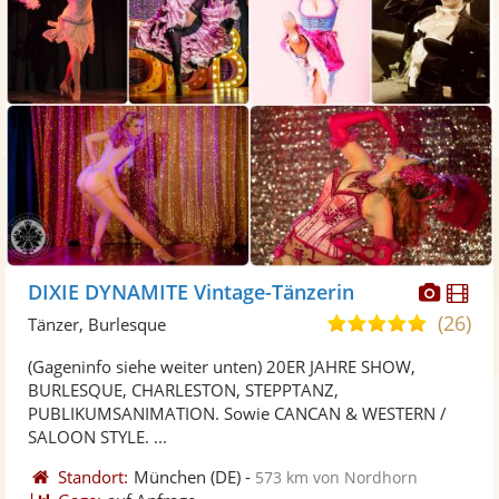
Diese
Di
DIXIE DYNAMITE Vintage-Tänzerin
Künst
Kü
(26)
5,0
Tänzer, Burlesque
stellt
ste
von
(Gageninfo siehe weiter unten) 20ER JAHRE SHOW,
Fotos
Vi
5
BURLESQUE, CHARLESTON, STEPPTANZ,
bereit
ber
Sternen
PUBLIKUMSANIMATION. Sowie CANCAN & WESTERN /
SALOON STYLE. ...
Standort:
München
(DE)
-
573 km von Nordhorn