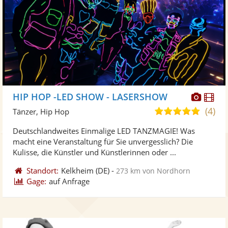
Diese
Di
HIP HOP -LED SHOW - LASERSHOW
Künst
Kü
(4)
5,0
Tänzer, Hip Hop
stellt
ste
von
Deutschlandweites Einmalige LED TANZMAGIE! Was
Fotos
Vi
5
macht eine Veranstaltung für Sie unvergesslich? Die
bereit
ber
Sternen
Kulisse, die Künstler und Künstlerinnen oder ...
Standort:
Kelkheim
(DE)
-
273 km von Nordhorn
Gage:
auf Anfrage