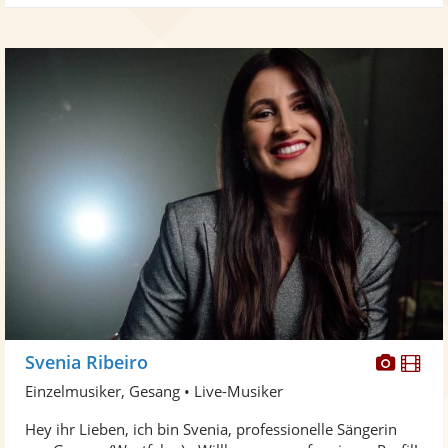
Diese
Di
Svenia Ribeiro
Künst
Kü
Einzelmusiker, Gesang • Live-Musiker
stellt
ste
Hey ihr Lieben, ich bin Svenia, professionelle Sängerin
Fotos
Vi