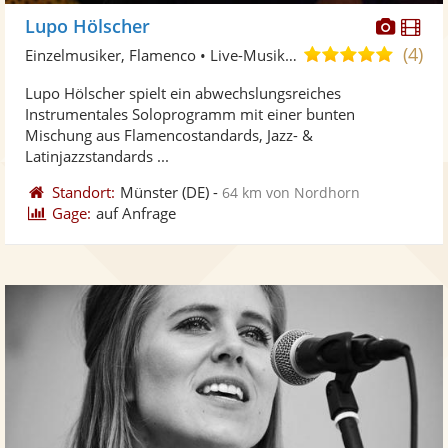
Diese
Di
Lupo Hölscher
Künst
Kü
(4)
4,9
Einzelmusiker, Flamenco • Live-Musiker
stellt
ste
von
Lupo Hölscher spielt ein abwechslungsreiches
Fotos
Vi
5
Instrumentales Soloprogramm mit einer bunten
bereit
ber
Sternen
Mischung aus Flamencostandards, Jazz- &
Latinjazzstandards ...
Standort:
Münster
(DE)
-
64 km von Nordhorn
Gage:
auf Anfrage