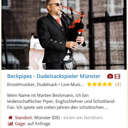
Diese
Di
Beckpipes - Dudelsackspieler Münster
Künst
Kü
(4)
5,0
Einzelmusiker, Dudelsack • Live-Musiker
stellt
ste
von
Mein Name ist Marten Beckmann, ich bin
Fotos
Vi
5
leidenschaftlicher Piper, Englischlehrer und Schottland-
bereit
ber
Sternen
Fan. Ich spiele seit vielen Jahren den schottischen ...
Standort:
Münster
(DE)
-
64 km von Nordhorn
Gage:
auf Anfrage