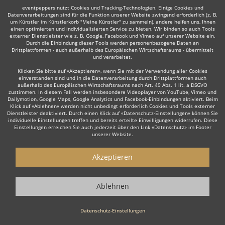
eventpeppers nutzt Cookies und Tracking-Technologien. Einige Cookies und
Datenverarbeitungen sind für die Funktion unserer Website zwingend erforderlich (z. B.
um Künstler im Künstlerkorb "Meine Künstler" zu sammeln), andere helfen uns, Ihnen
einen optimierten und individualisierten Service zu bieten. Wir binden so auch Tools
externer Dienstleister wie z. B. Google, Facebook und Vimeo auf unserer Website ein.
Durch die Einbindung dieser Tools werden personenbezogene Daten an
Drittplattformen - auch außerhalb des Europäischen Wirtschaftsraums - übermittelt
Manche dieser Live-Musiker bieten ihre Dienste auch in
und verarbeitet.
der Umgebung an, z. B. in
Gladbeck
,
Ibbenbüren
,
Klicken Sie bitte auf «Akzeptieren», wenn Sie mit der Verwendung aller Cookies
Dülmen
,
Ahaus
,
Greven
,
Coesfeld
,
Cloppenburg
oder
einverstanden sind und in die Datenverarbeitung durch Drittplattformen auch
Emsdetten
.
außerhalb des Europäischen Wirtschaftsraums nach Art. 49 Abs. 1 lit. a DSGVO
zustimmen. In diesem Fall werden insbesondere Videoplayer von YouTube, Vimeo und
Dailymotion, Google Maps, Google Analytics und Facebook-Einbindungen aktiviert. Beim
Klick auf «Ablehnen» werden nicht unbedingt erforderlich Cookies und Tools externer
Dienstleister deaktiviert. Durch einen Klick auf «Datenschutz-Einstellungen» können Sie
individuelle Einstellungen treffen und bereits erteilte Einwilligungen widerrufen. Diese
Einstellungen erreichen Sie auch jederzeit über den Link «Datenschutz» im Footer
unserer Website.
Akzeptieren
Live-Musiker gesucht?
Sie sind auf der Suche nach einem Live Musiker, der Ihr Event zu
Ablehnen
einem einzigartigen Erlebnis macht? Dann sind Sie hier genau
richtig! Ob stilvolle
Lounge Musik
zum Empfang, emotionale Live
Datenschutz-Einstellungen
Musik zur Hochzeit oder die energiegeladene Performance einer