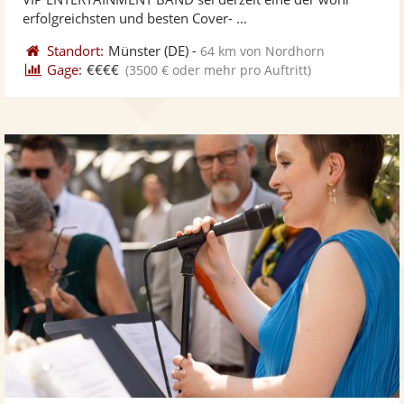
bereit
ber
Sternen
erfolgreichsten und besten Cover- ...
Standort:
Münster
(DE)
-
64 km von Nordhorn
Gage:
€€€€
(3500 € oder mehr pro Auftritt)