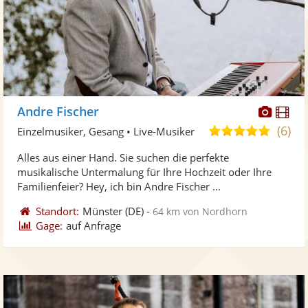
Diese
Di
Andre Fischer
Künst
Kü
(6)
5,0
Einzelmusiker, Gesang • Live-Musiker
stellt
ste
von
Alles aus einer Hand. Sie suchen die perfekte
Fotos
Vi
5
musikalische Untermalung für Ihre Hochzeit oder Ihre
bereit
ber
Sternen
Familienfeier? Hey, ich bin Andre Fischer ...
Standort:
Münster
(DE)
-
64 km von Nordhorn
Gage:
auf Anfrage