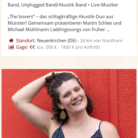
Künst
Kü
Band, Unplugged Band/Akustik Band • Live-Musiker
stellt
ste
„The boxers“ – das schlagkräftige Akustik-Duo aus
Fotos
Vi
Münster! Gemeinsam präsentieren Martin Schlee und
bereit
ber
Michael Mühlmann Lieblingssongs von früher ...
Standort:
Neuenkirchen
(DE)
-
28 km von Nordhorn
Gage:
€€
(ca. 500 € - 1800 € pro Auftritt)