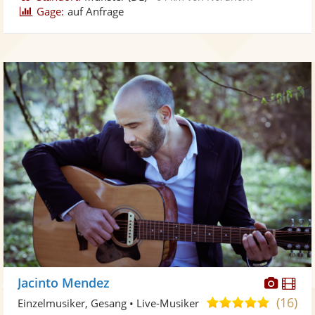
Gage:
auf Anfrage
Diese
Di
Jacinto Mendez
Künst
Kü
(16)
4,9
Einzelmusiker, Gesang • Live-Musiker