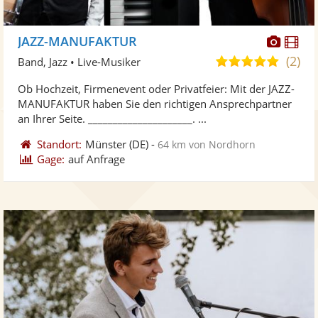
Diese
Di
JAZZ-MANUFAKTUR
Künst
Kü
(2)
5,0
Band, Jazz • Live-Musiker
stellt
ste
von
Ob Hochzeit, Firmenevent oder Privatfeier: Mit der JAZZ-
Fotos
Vi
5
MANUFAKTUR haben Sie den richtigen Ansprechpartner
bereit
ber
Sternen
an Ihrer Seite. _____________________. ...
Standort:
Münster
(DE)
-
64 km von Nordhorn
Gage:
auf Anfrage