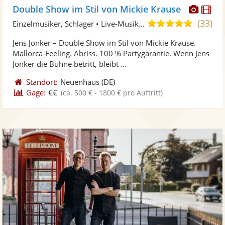
Diese
Di
Double Show im Stil von Mickie Krause
Künst
Kü
(33)
5,0
Einzelmusiker, Schlager • Live-Musiker
stellt
ste
von
Jens Jonker – Double Show im Stil von Mickie Krause.
Fotos
Vi
5
Mallorca-Feeling. Abriss. 100 % Partygarantie. Wenn Jens
bereit
ber
Sternen
Jonker die Bühne betritt, bleibt ...
Standort:
Neuenhaus
(DE)
Gage:
€€
(ca. 500 € - 1800 € pro Auftritt)