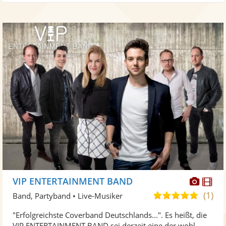
Diese
Di
VIP ENTERTAINMENT BAND
Künst
Kü
(1)
5,0
Band, Partyband • Live-Musiker
stellt
ste
von
"Erfolgreichste Coverband Deutschlands...". Es heißt, die
Fotos
Vi
5
VIP ENTERTAINMENT BAND sei derzeit eine der wohl