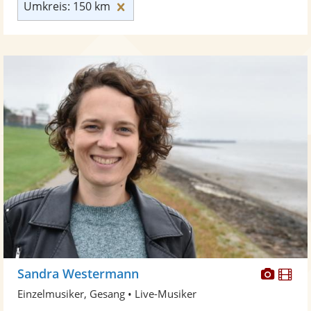
Umkreis: 150 km zurücksetzen
Umkreis: 150 km
Diese
Di
Sandra Westermann
Künst
Kü
Einzelmusiker, Gesang • Live-Musiker
stellt
ste