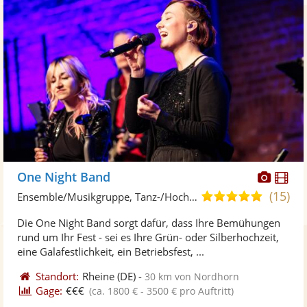
Diese
Di
One Night Band
Künst
Kü
(15)
4,9
Ensemble/Musikgruppe, Tanz-/Hochzeitsband • Live-Musiker
stellt
ste
von
Die One Night Band sorgt dafür, dass Ihre Bemühungen
Fotos
Vi
5
rund um Ihr Fest - sei es Ihre Grün- oder Silberhochzeit,
bereit
ber
Sternen
eine Galafestlichkeit, ein Betriebsfest, ...
Standort:
Rheine
(DE)
-
30 km von Nordhorn
Gage:
€€€
(ca. 1800 € - 3500 € pro Auftritt)