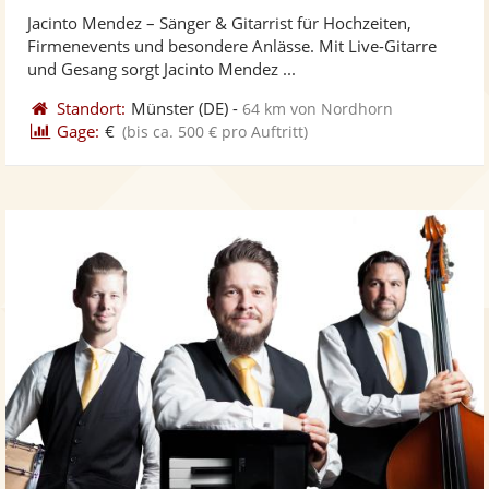
stellt
ste
von
Jacinto Mendez – Sänger & Gitarrist für Hochzeiten,
Fotos
Vi
5
Firmenevents und besondere Anlässe. Mit Live-Gitarre
bereit
ber
Sternen
und Gesang sorgt Jacinto Mendez ...
Standort:
Münster
(DE)
-
64 km von Nordhorn
Gage:
€
(bis ca. 500 € pro Auftritt)