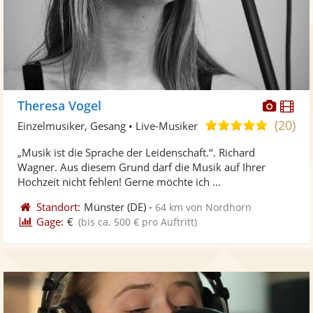
Diese
Di
Theresa Vogel
Künst
Kü
(20)
5,0
Einzelmusiker, Gesang • Live-Musiker
stellt
ste
von
„Musik ist die Sprache der Leidenschaft.‘‘. Richard
Fotos
Vi
5
Wagner. Aus diesem Grund darf die Musik auf Ihrer
bereit
ber
Sternen
Hochzeit nicht fehlen! Gerne möchte ich ...
Standort:
Münster
(DE)
-
64 km von Nordhorn
Gage:
€
(bis ca. 500 € pro Auftritt)