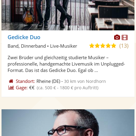
Diese
Di
Gedicke Duo
Künst
Kü
(13)
4,9
Band, Dinnerband • Live-Musiker
stellt
ste
von
Zwei Brüder und gleichzeitig studierte Musiker –
Fotos
Vi
5
professionelle, handgemachte Livemusik im Unplugged-
bereit
ber
Sternen
Format. Das ist das Gedicke Duo. Egal ob ...
Standort:
Rheine
(DE)
-
30 km von Nordhorn
Gage:
€€
(ca. 500 € - 1800 € pro Auftritt)