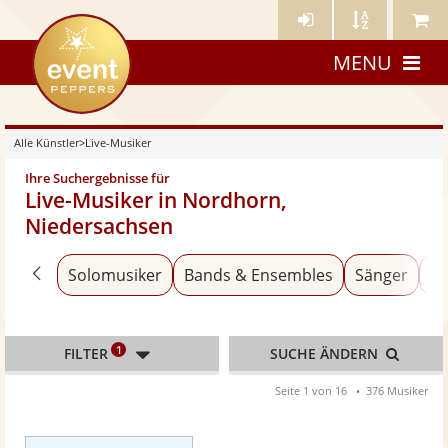
Künstler-
Künstler
Meine
eventpeppers
Login
A-
Künstle
MENU
Z
Alle Künstler
>
Live-Musiker
Ihre Suchergebnisse für
Live-Musiker in Nordhorn,
Niedersachsen
Zurück zu «Alle Künstler»
Solomusiker
Bands & Ensembles
Sänger
Al
1
FILTER
SUCHE ÄNDERN
Seite 1 von 16
376 Musiker