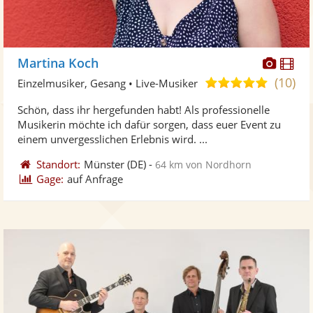
Diese
Di
Martina Koch
Künst
Kü
(10)
5,0
Einzelmusiker, Gesang • Live-Musiker
stellt
ste
von
Schön, dass ihr hergefunden habt! Als professionelle
Fotos
Vi
5
Musikerin möchte ich dafür sorgen, dass euer Event zu
bereit
ber
Sternen
einem unvergesslichen Erlebnis wird. ...
Standort:
Münster
(DE)
-
64 km von Nordhorn
Gage:
auf Anfrage