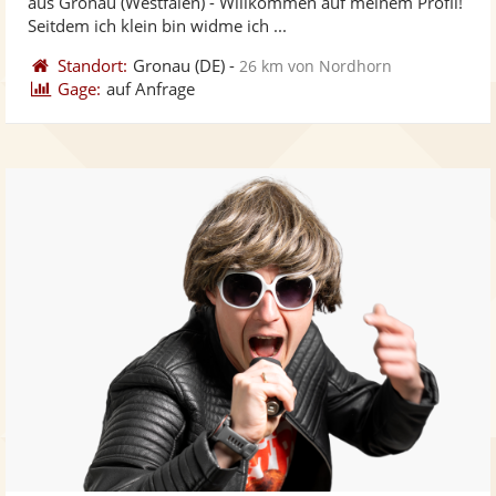
aus Gronau (Westfalen) - Willkommen auf meinem Profil!
bereit
ber
Seitdem ich klein bin widme ich ...
Standort:
Gronau
(DE)
-
26 km von Nordhorn
Gage:
auf Anfrage