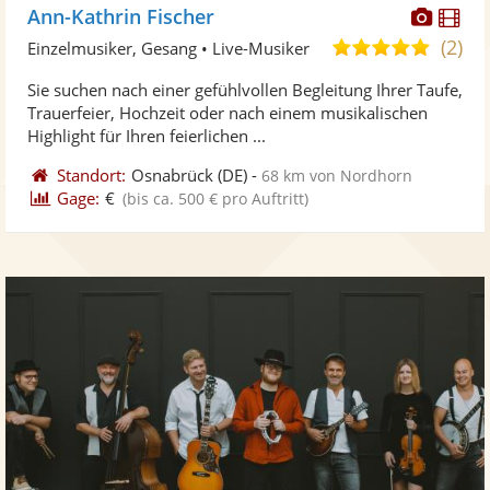
Diese
Di
Ann-Kathrin Fischer
Künst
Kü
(2)
5,0
Einzelmusiker, Gesang • Live-Musiker
stellt
ste
von
Sie suchen nach einer gefühlvollen Begleitung Ihrer Taufe,
Fotos
Vi
5
Trauerfeier, Hochzeit oder nach einem musikalischen
bereit
ber
Sternen
Highlight für Ihren feierlichen ...
Standort:
Osnabrück
(DE)
-
68 km von Nordhorn
Gage:
€
(bis ca. 500 € pro Auftritt)