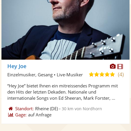
Diese
Di
Hey Joe
Künst
Kü
(4)
5,0
Einzelmusiker, Gesang • Live-Musiker
stellt
ste
von
“Hey Joe” bietet Ihnen ein mitreissendes Programm mit
Fotos
Vi
5
den Hits der letzten Dekaden. Nationale und
bereit
ber
Sternen
internationale Songs von Ed Sheeran, Mark Forster, ...
Standort:
Rheine
(DE)
-
30 km von Nordhorn
Gage:
auf Anfrage