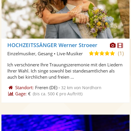
Diese
Di
HOCHZEITSSÄNGER Werner Stroeer
Künst
Kü
(1)
5,0
Einzelmusiker, Gesang • Live-Musiker
stellt
ste
von
Ich verschönere Ihre Trauungszeremonie mit den Liedern
Fotos
Vi
5
Ihrer Wahl. Ich singe sowohl bei standesamtlichen als
bereit
ber
Sternen
auch bei kirchlichen und freien ...
Standort:
Freren
(DE)
-
32 km von Nordhorn
Gage:
€
(bis ca. 500 € pro Auftritt)