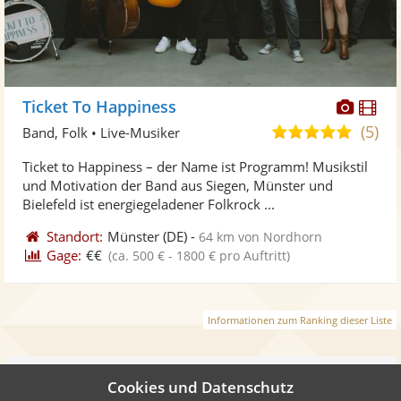
Diese
Di
Ticket To Happiness
Künst
Kü
(5)
5,0
Band, Folk • Live-Musiker
stellt
ste
von
Ticket to Happiness – der Name ist Programm! Musikstil
Fotos
Vi
5
und Motivation der Band aus Siegen, Münster und
bereit
ber
Sternen
Bielefeld ist energiegeladener Folkrock ...
Standort:
Münster
(DE)
-
64 km von Nordhorn
Gage:
€€
(ca. 500 € - 1800 € pro Auftritt)
Informationen zum Ranking dieser Liste
Weiter
Cookies und Datenschutz