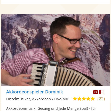
Diese
Di
Akkordeonspieler Dominik
Künst
Kü
(22)
5,0
Einzelmusiker, Akkordeon • Live-Musiker
stellt
ste
von
Akkordeonmusik, Gesang und jede Menge Spaß - für
Fotos
Vi
5