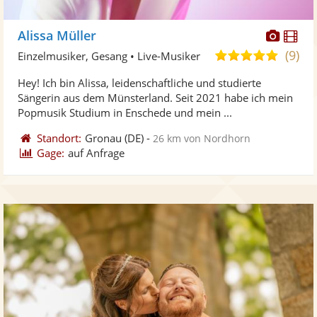
Diese
Di
Alissa Müller
Künst
Kü
(9)
5,0
Einzelmusiker, Gesang • Live-Musiker
stellt
ste
von
Hey! Ich bin Alissa, leidenschaftliche und studierte
Fotos
Vi
5
Sängerin aus dem Münsterland. Seit 2021 habe ich mein
bereit
ber
Sternen
Popmusik Studium in Enschede und mein ...
Standort:
Gronau
(DE)
-
26 km von Nordhorn
Gage:
auf Anfrage