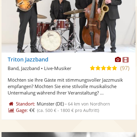
Diese
Di
Triton Jazzband
Künst
Kü
(97)
4,9
Band, Jazzband • Live-Musiker
stellt
ste
von
Möchten sie Ihre Gäste mit stimmungsvoller Jazzmusik
Fotos
Vi
5
empfangen? Möchten Sie eine stilvolle musikalische
bereit
ber
Sternen
Untermalung während Ihrer Veranstaltung? ...
Standort:
Münster
(DE)
-
64 km von Nordhorn
Gage:
€€
(ca. 500 € - 1800 € pro Auftritt)