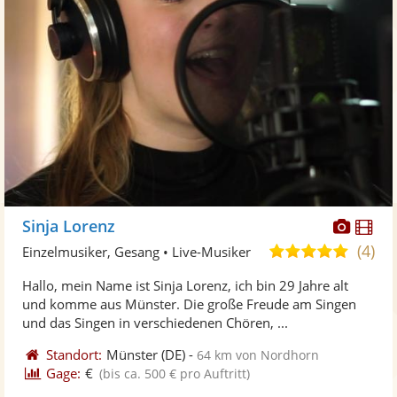
Diese
Di
Sinja Lorenz
Künst
Kü
(4)
4,9
Einzelmusiker, Gesang • Live-Musiker
stellt
ste
von
Hallo, mein Name ist Sinja Lorenz, ich bin 29 Jahre alt
Fotos
Vi
5
und komme aus Münster. Die große Freude am Singen
bereit
ber
Sternen
und das Singen in verschiedenen Chören, ...
Standort:
Münster
(DE)
-
64 km von Nordhorn
Gage:
€
(bis ca. 500 € pro Auftritt)