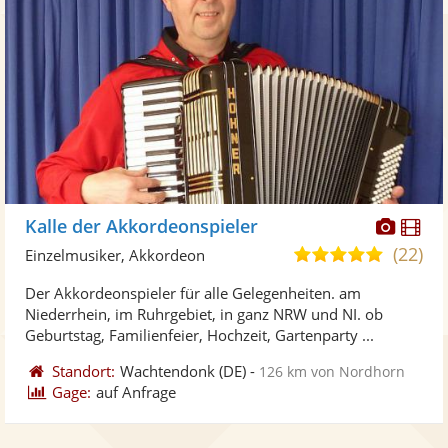
Diese
Di
Kalle der Akkordeonspieler
Künst
Kü
(22)
5,0
Einzelmusiker, Akkordeon
stellt
ste
von
Der Akkordeonspieler für alle Gelegenheiten. am
Fotos
Vi
5
Niederrhein, im Ruhrgebiet, in ganz NRW und NI. ob
bereit
ber
Sternen
Geburtstag, Familienfeier, Hochzeit, Gartenparty ...
Standort:
Wachtendonk
(DE)
-
126 km von Nordhorn
Gage:
auf Anfrage