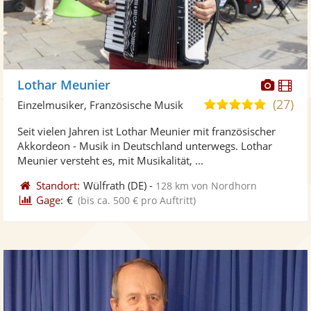
Diese
Di
Lothar Meunier
Künst
Kü
(27)
5,0
Einzelmusiker, Französische Musik
stellt
ste
von
Seit vielen Jahren ist Lothar Meunier mit französischer
Fotos
Vi
5
Akkordeon - Musik in Deutschland unterwegs. Lothar
bereit
ber
Sternen
Meunier versteht es, mit Musikalität, ...
Standort:
Wülfrath
(DE)
-
128 km von Nordhorn
Gage:
€
(bis ca. 500 € pro Auftritt)