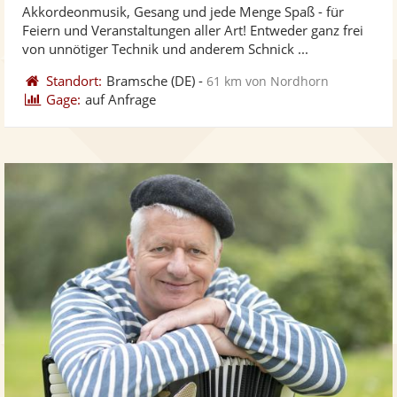
Akkordeonmusik, Gesang und jede Menge Spaß - für
Fotos
Vi
5
Feiern und Veranstaltungen aller Art! Entweder ganz frei
bereit
ber
Sternen
von unnötiger Technik und anderem Schnick ...
Standort:
Bramsche
(DE)
-
61 km von Nordhorn
Gage:
auf Anfrage