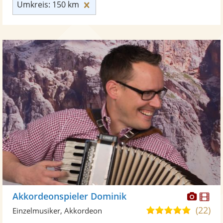
Umkreis: 150 km zurücksetzen
Umkreis: 150 km
Diese
Di
Akkordeonspieler Dominik
Künst
Kü
(22)
5,0
Einzelmusiker, Akkordeon
stellt
ste
von