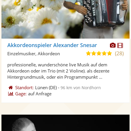
Diese
Di
Akkordeonspieler Alexander Snesar
Künst
Kü
(28)
4,8
Einzelmusiker, Akkordeon
stellt
ste
von
professionelle, wunderschöne live Musik auf dem
Fotos
Vi
5
Akkordeon oder im Trio (mit 2 Violine). als dezente
bereit
ber
Sternen
Hintergrundmusik, oder ein Programmpunkt ...
Standort:
Lünen
(DE)
-
96 km von Nordhorn
Gage:
auf Anfrage