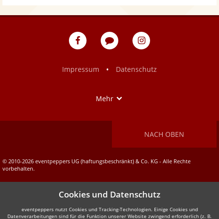
eventpeppers
Blog
eventpeppers
auf
auf
Facebook
Instagram
•
Impressum
Datenschutz
Show
Mehr
NACH OBEN
© 2010-2026 eventpeppers UG (haftungsbeschränkt) & Co. KG - Alle Rechte
vorbehalten.
Cookies und Datenschutz
eventpeppers nutzt Cookies und Tracking-Technologien. Einige Cookies und
Datenverarbeitungen sind für die Funktion unserer Website zwingend erforderlich (z. B.