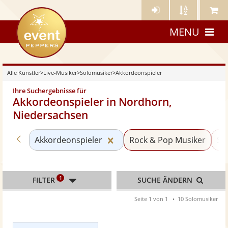
Künstler-
Künstler
Meine
eventpeppers
Login
A-
Künstle
MENU
Z
Alle Künstler
>
Live-Musiker
>
Solomusiker
>
Akkordeonspieler
Ihre Suchergebnisse für
Akkordeonspieler in Nordhorn,
Niedersachsen
Zurück zu «Solomusiker»
Kategorie «Akkordeonspieler
Akkordeonspieler
Rock & Pop Musiker
Sä
1
FILTER
SUCHE ÄNDERN
Seite 1 von 1
10 Solomusiker