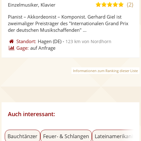
Künst
Kü
(2)
4,9
Einzelmusiker, Klavier
stellt
ste
von
Pianist – Akkordeonist – Komponist. Gerhard Giel ist
Fotos
Vi
5
zweimaliger Preisträger des "Internationalen Grand Prix
bereit
ber
Sternen
der deutschen Musikschaffenden" ...
Standort:
Hagen
(DE)
-
123 km von Nordhorn
Gage:
auf Anfrage
Informationen zum Ranking dieser Liste
Auch interessant:
Bauchtänzer
Feuer- & Schlangen
Lateinamerikanisch