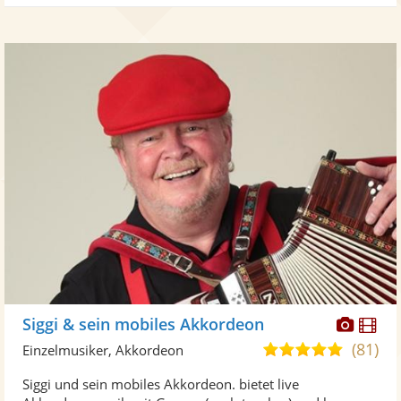
Diese
Di
Siggi & sein mobiles Akkordeon
Künst
Kü
(81)
5,0
Einzelmusiker, Akkordeon
stellt
ste
von
Siggi und sein mobiles Akkordeon. bietet live
Fotos
Vi
5