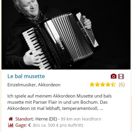
Diese
Di
Le bal musette
Künst
Kü
(6)
4,7
Einzelmusiker, Akkordeon
stellt
ste
von
Ich spiele auf meinem Akkordeon Musette und bals
Fotos
Vi
5
musette mit Pariser Flair in und um Bochum. Das
bereit
ber
Sternen
Akkordeon ist mal lebhaft, temperamentvoll, ...
Standort:
Herne
(DE)
-
99 km von Nordhorn
Gage:
€
(bis ca. 500 € pro Auftritt)