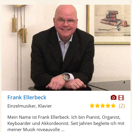
Diese
Di
Frank Ellerbeck
Künst
Kü
(2)
5,0
Einzelmusiker, Klavier
stellt
ste
von
Mein Name ist Frank Ellerbeck. Ich bin Pianist, Organist,
Fotos
Vi
5
Keyboarder und Akkordeonist. Seit Jahren begleite ich mit
bereit
ber
Sternen
meiner Musik niveauvolle ...