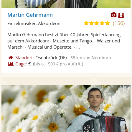
Diese
Di
Martin Gehrmann
Künst
Kü
(150)
5,0
Einzelmusiker, Akkordeon
stellt
ste
von
Martin Gehrmann besitzt über 40 Jahren Spielerfahrung
Fotos
Vi
5
auf dem Akkordeon: - Musette und Tango. - Walzer und
bereit
ber
Sternen
Marsch. - Musical und Operette. - ...
Standort:
Osnabrück
(DE)
-
68 km von Nordhorn
Gage:
€
(bis ca. 500 € pro Auftritt)