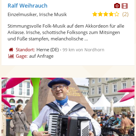
Diese
Di
Ralf Weihrauch
Künst
Kü
(2)
4,1
Einzelmusiker, Irische Musik
stellt
ste
von
Stimmungsvolle Folk-Musik auf dem Akkordeon für alle
Fotos
Vi
5
Anlässe. Irische, schottische Folksongs zum Mitsingen
bereit
ber
Sternen
und Füße stampfen, melancholische ...
Standort:
Herne
(DE)
-
99 km von Nordhorn
Gage:
auf Anfrage