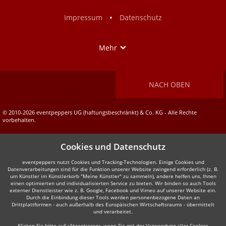
Facebook
Instagram
•
Impressum
Datenschutz
Show
Mehr
NACH OBEN
© 2010-2026 eventpeppers UG (haftungsbeschränkt) & Co. KG - Alle Rechte
vorbehalten.
Cookies und Datenschutz
eventpeppers nutzt Cookies und Tracking-Technologien. Einige Cookies und
Datenverarbeitungen sind für die Funktion unserer Website zwingend erforderlich (z. B.
um Künstler im Künstlerkorb "Meine Künstler" zu sammeln), andere helfen uns, Ihnen
einen optimierten und individualisierten Service zu bieten. Wir binden so auch Tools
externer Dienstleister wie z. B. Google, Facebook und Vimeo auf unserer Website ein.
Durch die Einbindung dieser Tools werden personenbezogene Daten an
Drittplattformen - auch außerhalb des Europäischen Wirtschaftsraums - übermittelt
und verarbeitet.
Klicken Sie bitte auf «Akzeptieren», wenn Sie mit der Verwendung aller Cookies