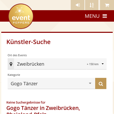
Künstler-
Künstler
Meine
eventpeppers
Login
A-
Künstle
MENU
Z
Künstler-Suche
Radius
Ort des Events
Zweibrücken
Ort
Kategorie
des
Eve
Küns
Gogo Tänzer
fes
find
Keine Suchergebnisse für
Gogo Tänzer in Zweibrücken,