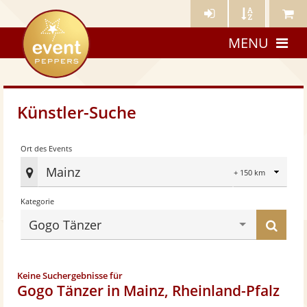
Künstler-
Künstler
Meine
eventpeppers
Login
A-
Künstle
MENU
Z
Künstler-Suche
Radius
Ort des Events
Mainz
Ort
Kategorie
des
Eve
Küns
Gogo Tänzer
fes
find
Keine Suchergebnisse für
Gogo Tänzer in Mainz, Rheinland-Pfalz