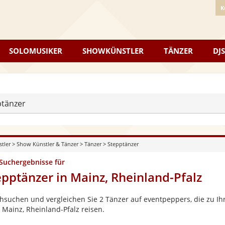
K
SOLOMUSIKER
SHOWKÜNSTLER
TÄNZER
DJS
ptänzer
stler
>
Show Künstler & Tänzer
>
Tänzer
>
Stepptänzer
 Suchergebnisse für
epptänzer in Mainz, Rheinland-Pfalz
hsuchen und vergleichen Sie 2 Tänzer auf eventpeppers, die zu Ihr
 Mainz, Rheinland-Pfalz reisen.