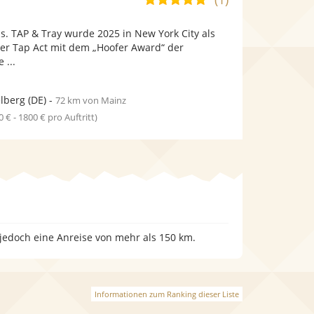
stellt
stellt
von
Fotos
Videos
. TAP & Tray wurde 2025 in New York City als
5
bereit.
bereit.
her Tap Act mit dem „Hoofer Award“ der
Sternen
 ...
lberg
(DE)
-
72 km von Mainz
0 € - 1800 € pro Auftritt)
 jedoch eine Anreise von mehr als 150 km.
Informationen zum Ranking dieser Liste