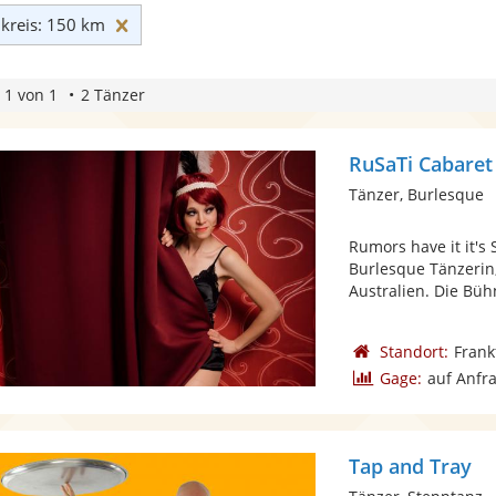
Umkreis: 150 km zurücksetzen
reis: 150 km
 1 von 1
2 Tänzer
RuSaTi Cabaret
Tänzer, Burlesque
Rumors have it it's
Burlesque Tänzerin
Australien. Die Bühn
Standort:
Frank
Gage:
auf Anfr
Tap and Tray