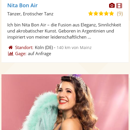
Diese
Di
Nita Bon Air
Künst
Kü
(9)
4,8
Tänzer, Erotischer Tanz
stellt
ste
von
Ich bin Nita Bon Air – die Fusion aus Eleganz, Sinnlichkeit
Fotos
Vi
5
und akrobatischer Kunst. Geboren in Argentinien und
bereit
ber
Sternen
inspiriert von meiner leidenschaftlichen ...
Standort:
Köln
(DE)
-
140 km von Mainz
Gage:
auf Anfrage