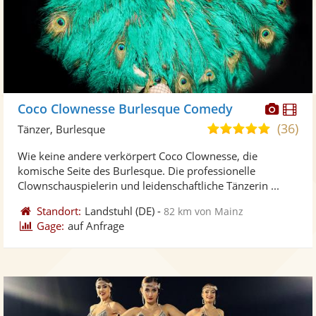
Diese
Di
Coco Clownesse Burlesque Comedy
Künst
Kü
(36)
5,0
Tänzer, Burlesque
stellt
ste
von
Wie keine andere verkörpert Coco Clownesse, die
Fotos
Vi
5
komische Seite des Burlesque. Die professionelle
bereit
ber
Sternen
Clownschauspielerin und leidenschaftliche Tänzerin ...
Standort:
Landstuhl
(DE)
-
82 km von Mainz
Gage:
auf Anfrage