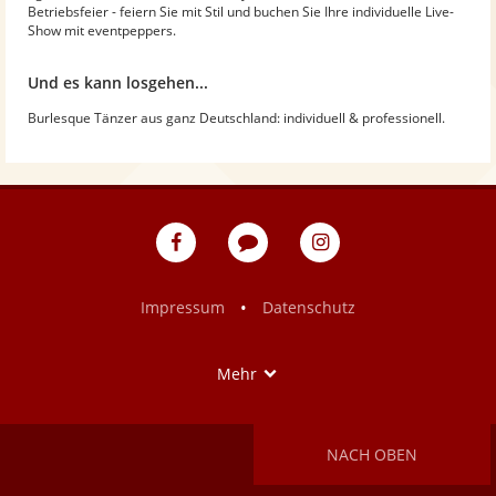
Betriebsfeier - feiern Sie mit Stil und buchen Sie Ihre individuelle Live-
Show mit eventpeppers.
Und es kann losgehen...
Burlesque Tänzer aus ganz Deutschland: individuell & professionell.
eventpeppers
Blog
eventpeppers
auf
auf
Facebook
Instagram
•
Impressum
Datenschutz
Show
Mehr
NACH OBEN