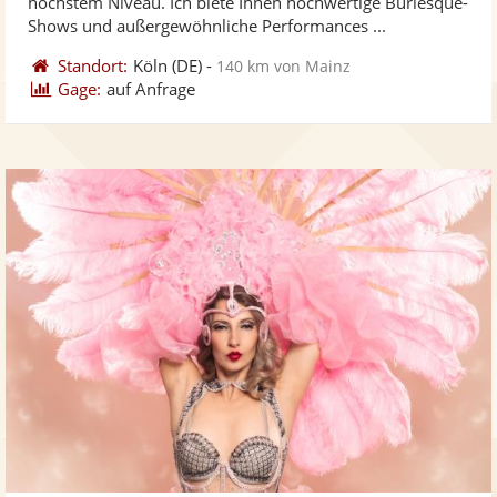
höchstem Niveau. Ich biete Ihnen hochwertige Burlesque-
bereit
ber
Sternen
Shows und außergewöhnliche Performances ...
Standort:
Köln
(DE)
-
140 km von Mainz
Gage:
auf Anfrage