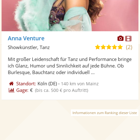
Diese
Di
Anna Venture
Künst
Kü
(2)
5,0
Showkünstler, Tanz
stellt
ste
von
Mit großer Leidenschaft für Tanz und Performance bringe
Fotos
Vi
5
ich Glanz, Humor und Sinnlichkeit auf jede Bühne. Ob
bereit
ber
Sternen
Burlesque, Bauchtanz oder individuell ...
Standort:
Köln
(DE)
-
140 km von Mainz
Gage:
€
(bis ca. 500 € pro Auftritt)
Informationen zum Ranking dieser Liste