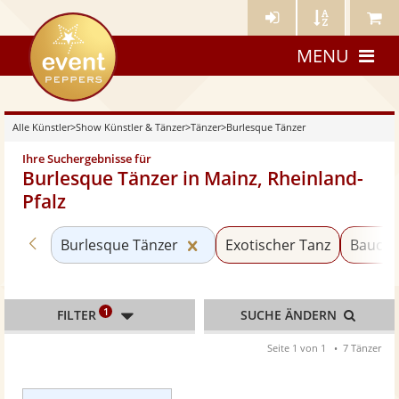
Künstler-
Künstler
Meine
eventpeppers
Login
A-
Künstle
MENU
Z
Alle Künstler
>
Show Künstler & Tänzer
>
Tänzer
>
Burlesque Tänzer
Ihre Suchergebnisse für
Burlesque Tänzer in Mainz, Rheinland-
Pfalz
Zurück zu «Tänzer»
Kategorie «Burlesque Tänzer
Burlesque Tänzer
Exotischer Tanz
Baucht
1
FILTER
SUCHE ÄNDERN
Seite 1 von 1
7 Tänzer