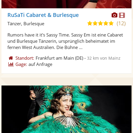
Diese
Di
RuSaTi Cabaret & Burlesque
Künst
Kü
(12)
5,0
Tänzer, Burlesque
stellt
ste
von
Rumors have it it's Sassy Time. Sassy Em ist eine Cabaret
Fotos
Vi
5
und Burlesque Tänzerin, ursprünglich beheimatet im
bereit
ber
Sternen
fernen West Australien. Die Bühne ...
Standort:
Frankfurt am Main
(DE)
-
32 km von Mainz
Gage:
auf Anfrage