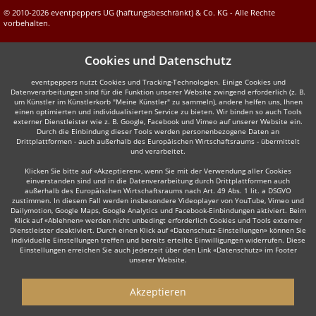
© 2010-2026 eventpeppers UG (haftungsbeschränkt) & Co. KG - Alle Rechte
vorbehalten.
Cookies und Datenschutz
eventpeppers nutzt Cookies und Tracking-Technologien. Einige Cookies und
Datenverarbeitungen sind für die Funktion unserer Website zwingend erforderlich (z. B.
um Künstler im Künstlerkorb "Meine Künstler" zu sammeln), andere helfen uns, Ihnen
einen optimierten und individualisierten Service zu bieten. Wir binden so auch Tools
externer Dienstleister wie z. B. Google, Facebook und Vimeo auf unserer Website ein.
Durch die Einbindung dieser Tools werden personenbezogene Daten an
Drittplattformen - auch außerhalb des Europäischen Wirtschaftsraums - übermittelt
und verarbeitet.
Klicken Sie bitte auf «Akzeptieren», wenn Sie mit der Verwendung aller Cookies
einverstanden sind und in die Datenverarbeitung durch Drittplattformen auch
außerhalb des Europäischen Wirtschaftsraums nach Art. 49 Abs. 1 lit. a DSGVO
zustimmen. In diesem Fall werden insbesondere Videoplayer von YouTube, Vimeo und
Dailymotion, Google Maps, Google Analytics und Facebook-Einbindungen aktiviert. Beim
Klick auf «Ablehnen» werden nicht unbedingt erforderlich Cookies und Tools externer
Dienstleister deaktiviert. Durch einen Klick auf «Datenschutz-Einstellungen» können Sie
individuelle Einstellungen treffen und bereits erteilte Einwilligungen widerrufen. Diese
Einstellungen erreichen Sie auch jederzeit über den Link «Datenschutz» im Footer
unserer Website.
Akzeptieren