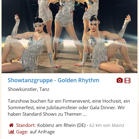
Diese
Di
Showtanzgruppe - Golden Rhythm
Künst
Kü
Showkünstler, Tanz
stellt
ste
Tanzshow buchen für ein Firmenevent, eine Hochzeit, ein
Fotos
Vi
Sommerfest, eine Jubiläumsfeier oder Gala Dinner. Wir
bereit
ber
haben Standard Shows zu Themen ...
Standort:
Koblenz am Rhein
(DE)
-
62 km von Mainz
Gage:
auf Anfrage