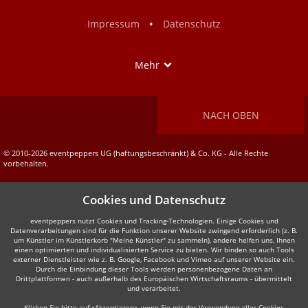
Facebook
Instagram
•
Impressum
Datenschutz
Show
Mehr
NACH OBEN
© 2010-2026 eventpeppers UG (haftungsbeschränkt) & Co. KG - Alle Rechte
vorbehalten.
Cookies und Datenschutz
eventpeppers nutzt Cookies und Tracking-Technologien. Einige Cookies und
Datenverarbeitungen sind für die Funktion unserer Website zwingend erforderlich (z. B.
um Künstler im Künstlerkorb "Meine Künstler" zu sammeln), andere helfen uns, Ihnen
einen optimierten und individualisierten Service zu bieten. Wir binden so auch Tools
externer Dienstleister wie z. B. Google, Facebook und Vimeo auf unserer Website ein.
Durch die Einbindung dieser Tools werden personenbezogene Daten an
Drittplattformen - auch außerhalb des Europäischen Wirtschaftsraums - übermittelt
und verarbeitet.
Klicken Sie bitte auf «Akzeptieren», wenn Sie mit der Verwendung aller Cookies