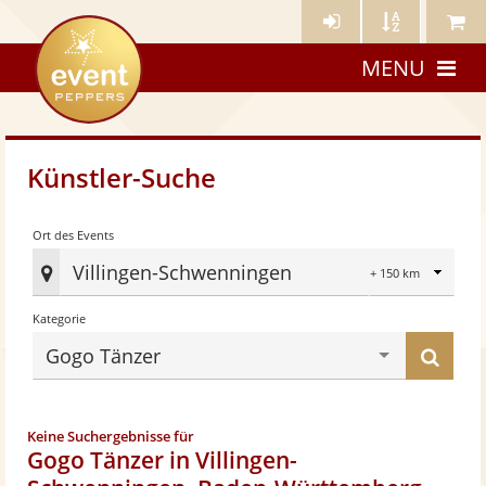
Künstler-
Künstler
Meine
eventpeppers
Login
A-
Künstle
MENU
Z
Künstler-Suche
Radius
Ort des Events
Villingen-Schwenningen
Ort
Kategorie
des
Eve
Küns
Gogo Tänzer
fes
find
Keine Suchergebnisse für
Gogo Tänzer in Villingen-