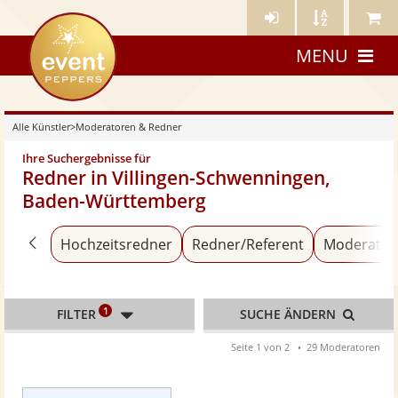
Künstler-
Künstler
Meine
eventpeppers
Login
A-
Künstle
MENU
Z
Alle Künstler
>
Moderatoren & Redner
Ihre Suchergebnisse für
Redner in Villingen-Schwenningen,
Baden-Württemberg
Zurück zu «Alle Künstler»
Hochzeitsredner
Redner/Referent
Moderator
1
FILTER
SUCHE ÄNDERN
Seite 1 von 2
29 Moderatoren