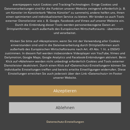
eventpeppers nutzt Cookies und Tracking-Technologien. Einige Cookies und
Datenverarbeitungen sind für die Funktion unserer Website zwingend erforderlich (z. B.
um Künstler im Künstlerkorb "Meine Künstler" zu sammeln), andere helfen uns, Ihnen
einen optimierten und individualisierten Service zu bieten. Wir binden so auch Tools
Auch interessant:
externer Dienstleister wie z. B. Google, Facebook und Vimeo auf unserer Website ein.
Durch die Einbindung dieser Tools werden personenbezogene Daten an
Drittplattformen - auch außerhalb des Europäischen Wirtschaftsraums - übermittelt
und verarbeitet.
Trompeter
Trauerredner
Dudelsackspieler
Modera
Klicken Sie bitte auf «Akzeptieren», wenn Sie mit der Verwendung aller Cookies
einverstanden sind und in die Datenverarbeitung durch Drittplattformen auch
außerhalb des Europäischen Wirtschaftsraums nach Art. 49 Abs. 1 lit. a DSGVO
zustimmen. In diesem Fall werden insbesondere Videoplayer von YouTube, Vimeo und
Dailymotion, Google Maps, Google Analytics und Facebook-Einbindungen aktiviert. Beim
Klick auf «Ablehnen» werden nicht unbedingt erforderlich Cookies und Tools externer
Dienstleister deaktiviert. Durch einen Klick auf «Datenschutz-Einstellungen» können Sie
individuelle Einstellungen treffen und bereits erteilte Einwilligungen widerrufen. Diese
Einstellungen erreichen Sie auch jederzeit über den Link «Datenschutz» im Footer
Wie funktioniert's?
unserer Website.
1. Kostenlos anfragen
Akzeptieren
Starten Sie mit dem Button 'Kostenlos anfragen' eine Anfrage an die für
Sie interessanten Moderatoren - also z. B. bestimmte Redner. Diesen
Ablehnen
Button finden Sie auf den jeweiligen Künstler-Profil-Seiten der Redner.
2. Angebote erhalten & Details besprechen
Datenschutz-Einstellungen