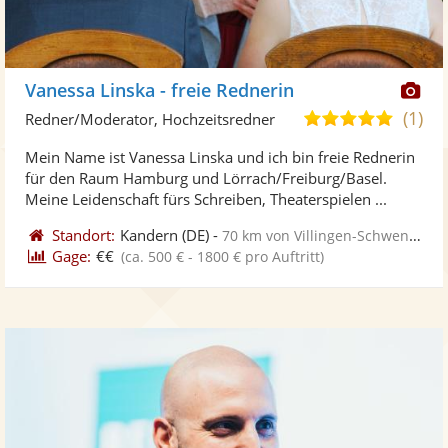
Di
Vanessa Linska - freie Rednerin
Kü
(1)
5,0
Redner/Moderator, Hochzeitsredner
ste
von
Mein Name ist Vanessa Linska und ich bin freie Rednerin
Fo
5
für den Raum Hamburg und Lörrach/Freiburg/Basel.
ber
Sternen
Meine Leidenschaft fürs Schreiben, Theaterspielen ...
Standort:
Kandern
(DE)
-
70 km von Villingen-Schwenningen
Gage:
€€
(ca. 500 € - 1800 € pro Auftritt)