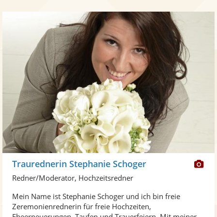
Di
Traurednerin Stephanie Schoger
Kü
Redner/Moderator, Hochzeitsredner
ste
Mein Name ist Stephanie Schoger und ich bin freie
Fo
Zeremonienrednerin für freie Hochzeiten,
ber
Eheerneuerungen, Taufen und Trauerfeiern. Mit meiner ...