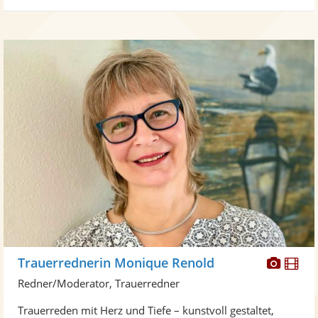
Diese
Di
Trauerrednerin Monique Renold
Künst
Kü
Redner/Moderator, Trauerredner
stellt
ste
Trauerreden mit Herz und Tiefe – kunstvoll gestaltet,
Fotos
Vi