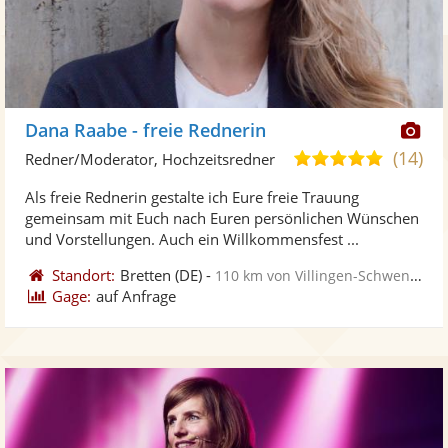
Di
Dana Raabe - freie Rednerin
Kü
(14)
4,9
Redner/Moderator, Hochzeitsredner
ste
von
Als freie Rednerin gestalte ich Eure freie Trauung
Fo
5
gemeinsam mit Euch nach Euren persönlichen Wünschen
ber
Sternen
und Vorstellungen. Auch ein Willkommensfest ...
Standort:
Bretten
(DE)
-
110 km von Villingen-Schwenningen
Gage:
auf Anfrage