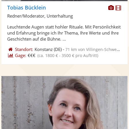
Diese
Di
Tobias Bücklein
Künst
Kü
Redner/Moderator, Unterhaltung
stellt
ste
Leuchtende Augen statt hohler Rituale. Mit Persönlichkeit
Fotos
Vi
und Erfahrung bringe ich Ihr Thema, Ihre Werte und Ihre
bereit
ber
Geschichten auf die Bühne. ...
Standort:
Konstanz
(DE)
-
71 km von Villingen-Schwenningen
Gage:
€€€
(ca. 1800 € - 3500 € pro Auftritt)