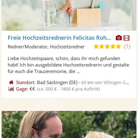
Diese
Di
Freie Hochzeitsrednerin Felicitas Rohrer
Künst
Kü
(1)
5,0
Redner/Moderator, Hochzeitsredner
stellt
ste
von
Liebe Hochzeitspaare, schön, dass ihr mich gefunden
Fotos
Vi
5
habt! Ich bin ausgebildete Hochzeitsrednerin und gestalte
bereit
ber
Sternen
für euch die Trauzeremonie, die ...
Standort:
Bad Säckingen
(DE)
-
69 km von Villingen-Schwenningen
Gage:
€€
(ca. 500 € - 1800 € pro Auftritt)