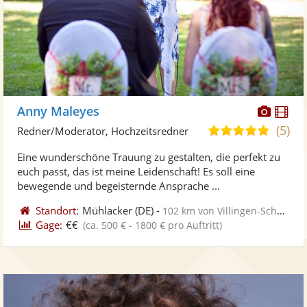
Diese
Di
Anny Maleyes
Künst
Kü
(5)
5,0
Redner/Moderator, Hochzeitsredner
stellt
ste
von
Eine wunderschöne Trauung zu gestalten, die perfekt zu
Fotos
Vi
5
euch passt, das ist meine Leidenschaft! Es soll eine
bereit
ber
Sternen
bewegende und begeisternde Ansprache ...
Standort:
Mühlacker
(DE)
-
102 km von Villingen-Schwenningen
Gage:
€€
(ca. 500 € - 1800 € pro Auftritt)