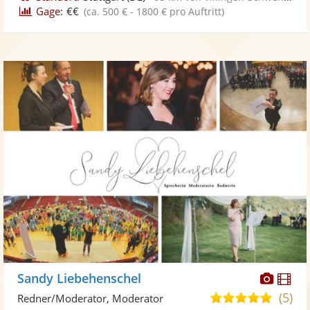
Gage:
€€
(ca. 500 € - 1800 € pro Auftritt)
Diese
Di
Sandy Liebehenschel
Künst
Kü
(5)
5,0
Redner/Moderator, Moderator