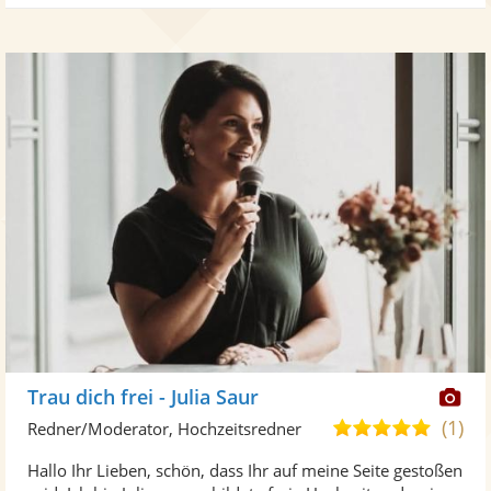
Di
Trau dich frei - Julia Saur
Kü
(1)
5,0
Redner/Moderator, Hochzeitsredner
ste
von
Hallo Ihr Lieben, schön, dass Ihr auf meine Seite gestoßen
Fo
5