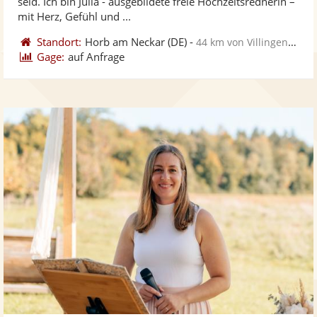
seid. Ich bin Julia - ausgebildete freie Hochzeitsrednerin –
ber
Sternen
mit Herz, Gefühl und ...
Standort:
Horb am Neckar
(DE)
-
44 km von Villingen-Schwenningen
Gage:
auf Anfrage