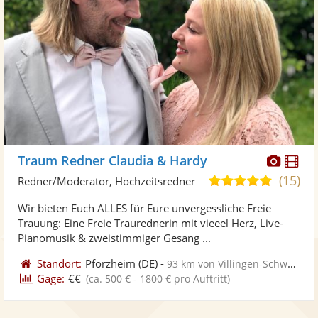
Diese
Di
Traum Redner Claudia & Hardy
Künst
Kü
(15)
5,0
Redner/Moderator, Hochzeitsredner
stellt
ste
von
Wir bieten Euch ALLES für Eure unvergessliche Freie
Fotos
Vi
5
Trauung: Eine Freie Traurednerin mit vieeel Herz, Live-
bereit
ber
Sternen
Pianomusik & zweistimmiger Gesang ...
Standort:
Pforzheim
(DE)
-
93 km von Villingen-Schwenningen
Gage:
€€
(ca. 500 € - 1800 € pro Auftritt)