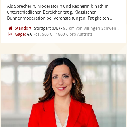
stellt
ste
von
Als Sprecherin, Moderatorin und Rednerin bin ich in
Fotos
Vi
5
unterschiedlichen Bereichen tätig. Klassischen
bereit
ber
Sternen
Bühnenmoderation bei Veranstaltungen, Tätigkeiten ...
Standort:
Stuttgart
(DE)
-
95 km von Villingen-Schwenningen
Gage:
€€
(ca. 500 € - 1800 € pro Auftritt)