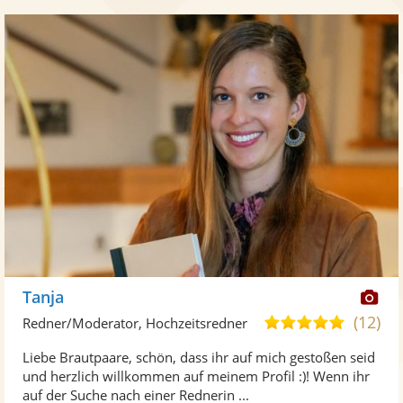
Di
Tanja
Kü
(12)
5,0
Redner/Moderator, Hochzeitsredner
ste
von
Liebe Brautpaare, schön, dass ihr auf mich gestoßen seid
Fo
5
und herzlich willkommen auf meinem Profil :)! Wenn ihr
ber
Sternen
auf der Suche nach einer Rednerin ...