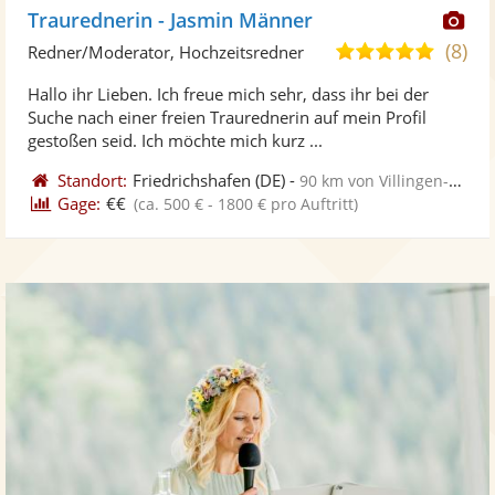
Di
Traurednerin - Jasmin Männer
Kü
(8)
5,0
Redner/Moderator, Hochzeitsredner
ste
von
Hallo ihr Lieben. Ich freue mich sehr, dass ihr bei der
Fo
5
Suche nach einer freien Traurednerin auf mein Profil
ber
Sternen
gestoßen seid. Ich möchte mich kurz ...
Standort:
Friedrichshafen
(DE)
-
90 km von Villingen-Schwenningen
Gage:
€€
(ca. 500 € - 1800 € pro Auftritt)