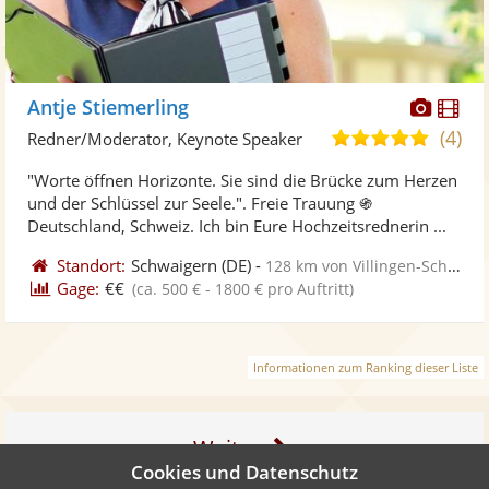
Diese
Di
Antje Stiemerling
Künst
Kü
(4)
4,8
Redner/Moderator, Keynote Speaker
stellt
ste
von
"Worte öffnen Horizonte. Sie sind die Brücke zum Herzen
Fotos
Vi
5
und der Schlüssel zur Seele.". Freie Trauung ֍
bereit
ber
Sternen
Deutschland, Schweiz. Ich bin Eure Hochzeitsrednerin ...
Standort:
Schwaigern
(DE)
-
128 km von Villingen-Schwenningen
Gage:
€€
(ca. 500 € - 1800 € pro Auftritt)
Informationen zum Ranking dieser Liste
Weiter
Cookies und Datenschutz