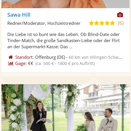
Di
Sawa Hill
Kü
(6)
5,0
Redner/Moderator, Hochzeitsredner
ste
von
Die Liebe ist so bunt wie das Leben. Ob Blind-Date oder
Fo
5
Tinder-Match, die große Sandkasten-Liebe oder der Flirt
ber
Sternen
an der Supermarkt-Kasse: Das ...
Standort:
Offenburg
(DE)
-
60 km von Villingen-Schwenningen
Gage:
€€
(ca. 500 € - 1800 € pro Auftritt)