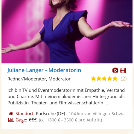
Diese
Di
Juliane Langer - Moderatorin
Künst
Kü
(2)
4,9
Redner/Moderator, Moderator
stellt
ste
von
Ich bin TV und Eventmoderatorin mit Empathie, Verstand
Fotos
Vi
5
und Charme. Mit meinem akademischen Hintergrund als
bereit
ber
Sternen
Publizistin, Theater- und Filmwissenschaftlerin ...
Standort:
Karlsruhe
(DE)
-
104 km von Villingen-Schwenningen
Gage:
€€€
(ca. 1800 € - 3500 € pro Auftritt)