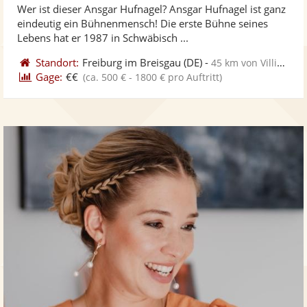
Wer ist dieser Ansgar Hufnagel? Ansgar Hufnagel ist ganz
Fotos
Vi
5
eindeutig ein Bühnenmensch! Die erste Bühne seines
bereit
ber
Sternen
Lebens hat er 1987 in Schwäbisch ...
Standort:
Freiburg im Breisgau
(DE)
-
45 km von Villingen-Schwenningen
Gage:
€€
(ca. 500 € - 1800 € pro Auftritt)