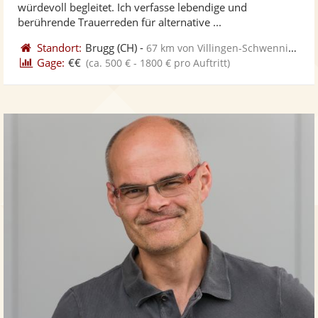
würdevoll begleitet. Ich verfasse lebendige und
bereit
ber
berührende Trauerreden für alternative ...
Standort:
Brugg
(CH)
-
67 km von Villingen-Schwenningen
Gage:
€€
(ca. 500 € - 1800 € pro Auftritt)