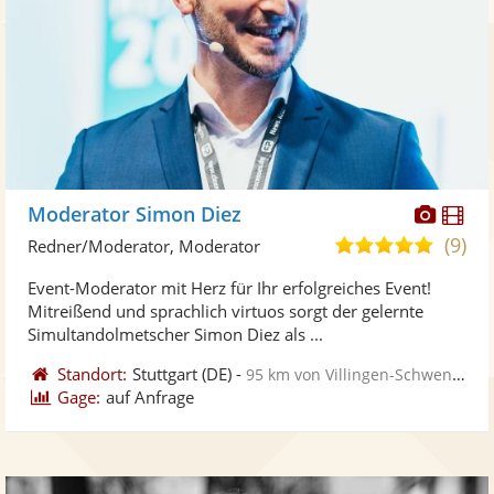
Diese
Di
Moderator Simon Diez
Künst
Kü
(9)
4,9
Redner/Moderator, Moderator
stellt
ste
von
Event-Moderator mit Herz für Ihr erfolgreiches Event!
Fotos
Vi
5
Mitreißend und sprachlich virtuos sorgt der gelernte
bereit
ber
Sternen
Simultandolmetscher Simon Diez als ...
Standort:
Stuttgart
(DE)
-
95 km von Villingen-Schwenningen
Gage:
auf Anfrage