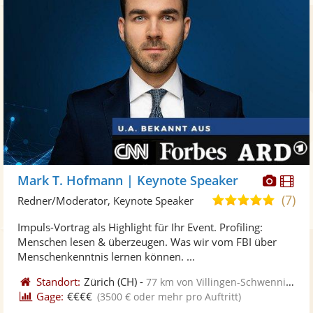
Diese
Di
Mark T. Hofmann | Keynote Speaker
Künst
Kü
(7)
4,9
Redner/Moderator, Keynote Speaker
stellt
ste
von
Impuls-Vortrag als Highlight für Ihr Event. Profiling:
Fotos
Vi
5
Menschen lesen & überzeugen. Was wir vom FBI über
bereit
ber
Sternen
Menschenkenntnis lernen können. ...
Standort:
Zürich
(CH)
-
77 km von Villingen-Schwenningen
Gage:
€€€€
(3500 € oder mehr pro Auftritt)