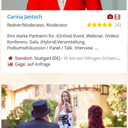
Diese
Di
Carina Jantsch
Künst
Kü
(4)
5,0
Redner/Moderator, Moderator
stellt
ste
von
Ihre starke Partnerin für. (Online) Event. Webinar. (Video)
Fotos
Vi
5
Konferenz. Gala. (Hybrid) Veranstaltung.
bereit
ber
Sternen
Podiumsdiskussion / Panel / Talk. Interview. ...
Standort:
Stuttgart
(DE)
-
95 km von Villingen-Schwenningen
Gage:
auf Anfrage