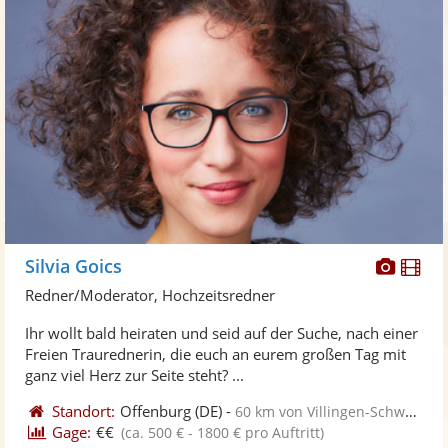
Diese
Di
Silvia Goics
Künst
Kü
Redner/Moderator, Hochzeitsredner
stellt
ste
Ihr wollt bald heiraten und seid auf der Suche, nach einer
Fotos
Vi
Freien Traurednerin, die euch an eurem großen Tag mit
bereit
ber
ganz viel Herz zur Seite steht? ...
Standort:
Offenburg
(DE)
-
60 km von Villingen-Schwenningen
Gage:
€€
(ca. 500 € - 1800 € pro Auftritt)