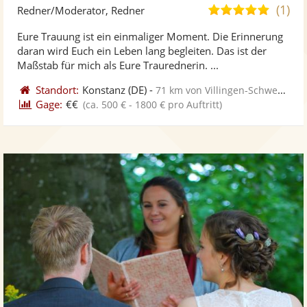
Künst
Kü
(1)
5,0
Redner/Moderator, Redner
stellt
ste
von
Eure Trauung ist ein einmaliger Moment. Die Erinnerung
Fotos
Vi
5
daran wird Euch ein Leben lang begleiten. Das ist der
bereit
ber
Sternen
Maßstab für mich als Eure Traurednerin. ...
Standort:
Konstanz
(DE)
-
71 km von Villingen-Schwenningen
Gage:
€€
(ca. 500 € - 1800 € pro Auftritt)