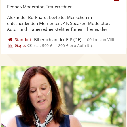
Kü
Redner/Moderator, Trauerredner
ste
Alexander Burkhardt begleitet Menschen in
Fo
entscheidenden Momenten. Als Speaker, Moderator,
ber
Autor und Trauerredner steht er für ein Thema, das ...
Standort:
Biberach an der Riß
(DE)
-
100 km von Villingen-Schwenningen
Gage:
€€
(ca. 500 € - 1800 € pro Auftritt)