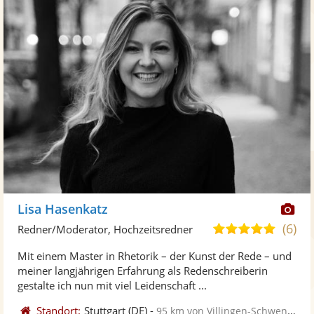
Di
Lisa Hasenkatz
Kü
(6)
5,0
Redner/Moderator, Hochzeitsredner
ste
von
Mit einem Master in Rhetorik – der Kunst der Rede – und
Fo
5
meiner langjährigen Erfahrung als Redenschreiberin
ber
Sternen
gestalte ich nun mit viel Leidenschaft ...
Standort:
Stuttgart
(DE)
-
95 km von Villingen-Schwenningen