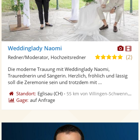
Diese
Di
Weddinglady Naomi
Künst
Kü
(2)
4,9
Redner/Moderator, Hochzeitsredner
stellt
ste
von
Die moderne Trauung mit Weddinglady Naomi,
Fotos
Vi
5
Traurednerin und Sängerin. Herzlich, fröhlich und lässig
bereit
ber
Sternen
soll die Zeremonie sein und trotzdem mit ...
Standort:
Eglisau
(CH)
-
55 km von Villingen-Schwenningen
Gage:
auf Anfrage