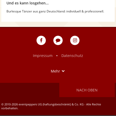
Und es kann losgehen...
Burlesque Tänzer aus ganz Deutschland: individuell & professionell.
eventpeppers
Blog
eventpeppers
auf
auf
Facebook
Instagram
•
Impressum
Datenschutz
Show
Mehr
NACH OBEN
© 2010-2026 eventpeppers UG (haftungsbeschränkt) & Co. KG - Alle Rechte
vorbehalten.