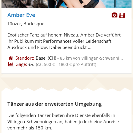
Diese
Di
Amber Eve
Künst
Kü
Tänzer, Burlesque
stellt
ste
Exotischer Tanz auf hohem Niveau. Amber Eve verführt
Fotos
Vi
ihr Publikum mit Performances voller Leidenschaft,
bereit
ber
Ausdruck und Flow. Dabei beeindruckt ...
Standort:
Basel
(CH)
-
85 km von Villingen-Schwenningen
Gage:
€€
(ca. 500 € - 1800 € pro Auftritt)
Tänzer aus der erweiterten Umgebung
Die folgenden Tänzer bieten ihre Dienste ebenfalls in
Villingen-Schwenningen an, haben jedoch eine Anreise
von mehr als 150 km.