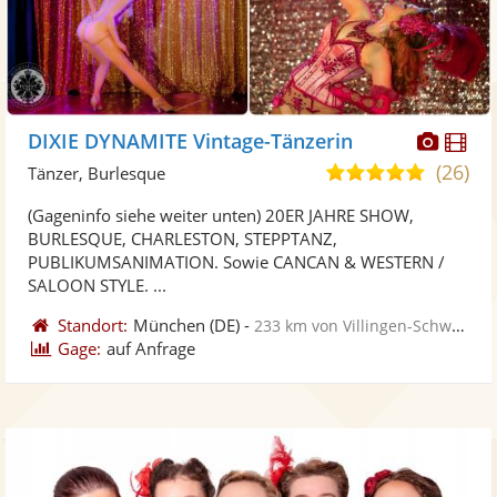
Diese
Di
DIXIE DYNAMITE Vintage-Tänzerin
Künst
Kü
(26)
5,0
Tänzer, Burlesque
stellt
ste
von
(Gageninfo siehe weiter unten) 20ER JAHRE SHOW,
Fotos
Vi
5
BURLESQUE, CHARLESTON, STEPPTANZ,
bereit
ber
Sternen
PUBLIKUMSANIMATION. Sowie CANCAN & WESTERN /
SALOON STYLE. ...
Standort:
München
(DE)
-
233 km von Villingen-Schwenningen
Gage:
auf Anfrage