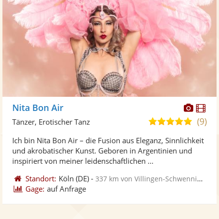
Diese
Di
Nita Bon Air
Künst
Kü
(9)
4,8
Tänzer, Erotischer Tanz
stellt
ste
von
Ich bin Nita Bon Air – die Fusion aus Eleganz, Sinnlichkeit
Fotos
Vi
5
und akrobatischer Kunst. Geboren in Argentinien und
bereit
ber
Sternen
inspiriert von meiner leidenschaftlichen ...
Standort:
Köln
(DE)
-
337 km von Villingen-Schwenningen
Gage:
auf Anfrage