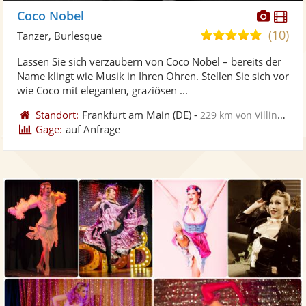
Diese
Di
Coco Nobel
Künst
Kü
(10)
5,0
Tänzer, Burlesque
stellt
ste
von
Lassen Sie sich verzaubern von Coco Nobel – bereits der
Fotos
Vi
5
Name klingt wie Musik in Ihren Ohren. Stellen Sie sich vor
bereit
ber
Sternen
wie Coco mit eleganten, graziösen ...
Standort:
Frankfurt am Main
(DE)
-
229 km von Villingen-Schwenningen
Gage:
auf Anfrage