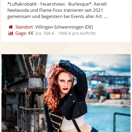
*Luftakrobatik · Feuershows · Burlesque*. Aeriell
Fotos
Vi
5
Neelavoda und Flame Foxx trainieren seit 2021
bereit
ber
Sternen
gemeinsam und begeistern bei Events aller Art. ...
Standort:
Villingen-Schwenningen
(DE)
Gage:
€€
(ca. 500 € - 1800 € pro Auftritt)