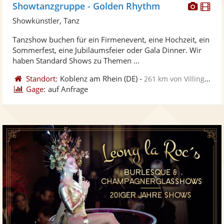
Diese
Di
Showtanzgruppe - Golden Rhythm
Künst
Kü
Showkünstler, Tanz
stellt
ste
Tanzshow buchen für ein Firmenevent, eine Hochzeit, ein
Fotos
Vi
Sommerfest, eine Jubiläumsfeier oder Gala Dinner. Wir
bereit
ber
haben Standard Shows zu Themen ...
Standort:
Koblenz am Rhein
(DE)
-
261 km von Villingen-Schwenningen
Gage:
auf Anfrage