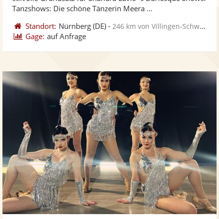
bereit
ber
Sternen
Tanzshows: Die schöne Tänzerin Meera ...
Standort:
Nürnberg
(DE)
-
246 km von Villingen-Schwenningen
Gage:
auf Anfrage