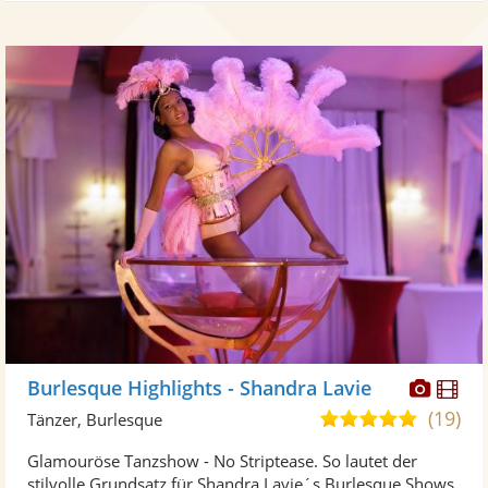
Diese
Di
Burlesque Highlights - Shandra Lavie
Künst
Kü
(19)
5,0
Tänzer, Burlesque
stellt
ste
von
Glamouröse Tanzshow - No Striptease. So lautet der
Fotos
Vi
5
stilvolle Grundsatz für Shandra Lavie´s Burlesque Shows.