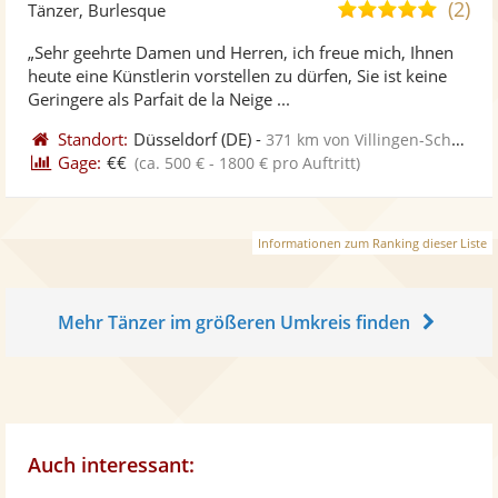
Künst
Kü
(2)
5,0
Tänzer, Burlesque
stellt
ste
von
„Sehr geehrte Damen und Herren, ich freue mich, Ihnen
Fotos
Vi
5
heute eine Künstlerin vorstellen zu dürfen, Sie ist keine
bereit
ber
Sternen
Geringere als Parfait de la Neige ...
Standort:
Düsseldorf
(DE)
-
371 km von Villingen-Schwenningen
Gage:
€€
(ca. 500 € - 1800 € pro Auftritt)
Informationen zum Ranking dieser Liste
Mehr Tänzer im größeren Umkreis finden
Auch interessant: