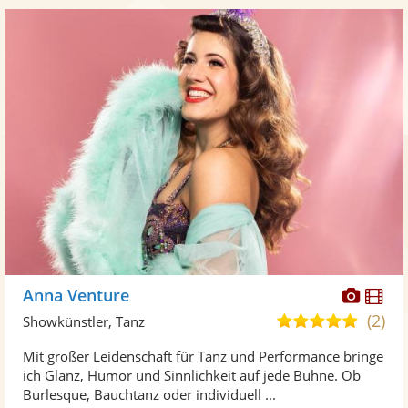
Diese
Di
Anna Venture
Künst
Kü
(2)
5,0
Showkünstler, Tanz
stellt
ste
von
Mit großer Leidenschaft für Tanz und Performance bringe
Fotos
Vi
5
ich Glanz, Humor und Sinnlichkeit auf jede Bühne. Ob
bereit
ber
Sternen
Burlesque, Bauchtanz oder individuell ...