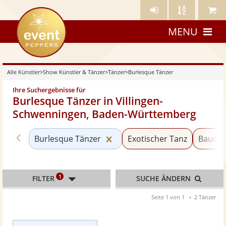
Künstler-
Künstler
Meine
eventpeppers
Login
A-
Künstle
MENU
Z
Alle Künstler
>
Show Künstler & Tänzer
>
Tänzer
>
Burlesque Tänzer
Ihre Suchergebnisse für
Burlesque Tänzer in Villingen-
Schwenningen, Baden-Württemberg
Zurück zu «Tänzer»
Kategorie «Burlesque Tänzer
Burlesque Tänzer
Exotischer Tanz
Baucht
1
FILTER
SUCHE ÄNDERN
Seite 1 von 1
2 Tänzer