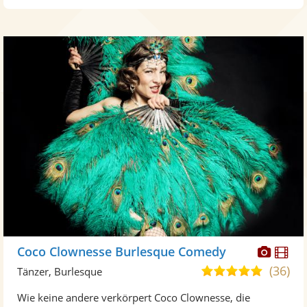
Diese
Di
Coco Clownesse Burlesque Comedy
Künst
Kü
(36)
5,0
Tänzer, Burlesque
stellt
ste
von
Wie keine andere verkörpert Coco Clownesse, die
Fotos
Vi
5