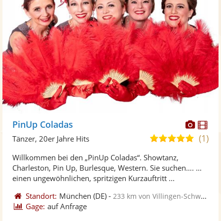
Diese
Di
PinUp Coladas
Künst
Kü
(1)
5,0
Tänzer, 20er Jahre Hits
stellt
ste
von
Willkommen bei den „PinUp Coladas“. Showtanz,
Fotos
Vi
5
Charleston, Pin Up, Burlesque, Western. Sie suchen…. …
bereit
ber
Sternen
einen ungewöhnlichen, spritzigen Kurzauftritt ...
Standort:
München
(DE)
-
233 km von Villingen-Schwenningen
Gage:
auf Anfrage