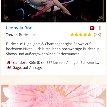
Diese
Di
Leony la Roc
Künst
Kü
(23)
5,0
Tänzer, Burlesque
stellt
ste
von
Burlesque-Highlights & Champagnerglas-Shows auf
Fotos
Vi
5
höchstem Niveau. Ich biete Ihnen hochwertige Burlesque-
bereit
ber
Sternen
Shows und außergewöhnliche Performances ...
Standort:
Köln
(DE)
-
337 km von Villingen-Schwenningen
Gage:
auf Anfrage