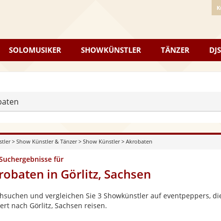
K
SOLOMUSIKER
SHOWKÜNSTLER
TÄNZER
DJS
baten
stler
>
Show Künstler & Tänzer
>
Show Künstler
>
Akrobaten
 Suchergebnisse für
robaten in Görlitz, Sachsen
hsuchen und vergleichen Sie 3 Showkünstler auf eventpeppers, die
ert nach Görlitz, Sachsen reisen.