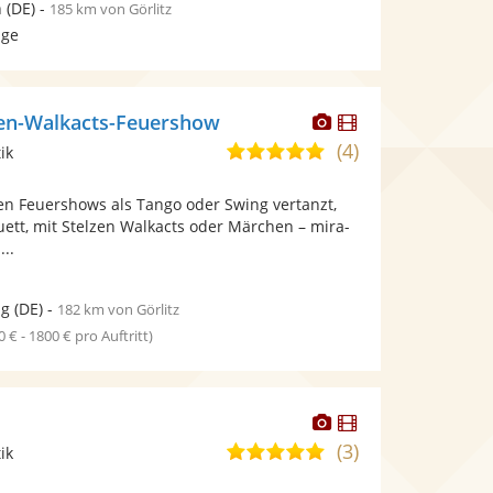
n
(DE)
-
185 km von Görlitz
age
Dieser
Dieser
zen-Walkacts-Feuershow
Künstler
Künstler
(4)
5,0
ik
stellt
stellt
von
Fotos
Videos
n Feuershows als Tango oder Swing vertanzt,
5
bereit.
bereit.
uett, mit Stelzen Walkacts oder Märchen – mira-
Sternen
...
ig
(DE)
-
182 km von Görlitz
0 € - 1800 € pro Auftritt)
Dieser
Dieser
Künstler
Künstler
(3)
5,0
ik
stellt
stellt
von