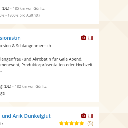
n
(DE)
-
185 km von Görlitz
0 € - 1800 € pro Auftritt)
Dieser
Dieser
sionistin
Künstler
Künstler
torsion & Schlangenmensch
stellt
stellt
Fotos
Videos
hlangenfrau) und Akrobatin für Gala Abend,
bereit.
bereit.
irmenevent, Produktorpräsentation oder Hochzeit
..
ig
(DE)
-
182 km von Görlitz
age
Dieser
Dieser
 und Arik Dunkelglut
Künstler
Künstler
(5)
5,0
ik
stellt
stellt