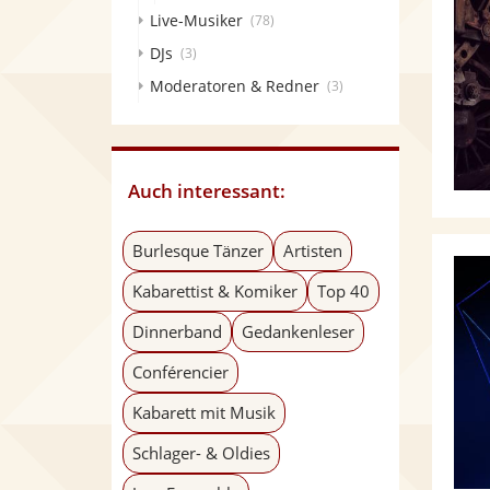
Live-Musiker
(78)
DJs
(3)
Moderatoren & Redner
(3)
Auch interessant:
Burlesque Tänzer
Artisten
Kabarettist & Komiker
Top 40
Dinnerband
Gedankenleser
Conférencier
Kabarett mit Musik
Schlager- & Oldies