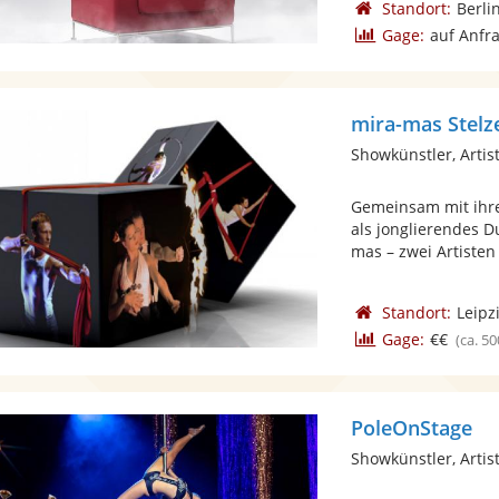
Standort:
Berli
Gage:
auf Anfr
mira-mas Stel
Showkünstler, Artist
Gemeinsam mit ihre
als jonglierendes D
mas – zwei Artisten 
Standort:
Leipz
Gage:
€€
(ca. 50
PoleOnStage
Showkünstler, Artist