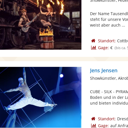
Showkünstler, Feue
Der Name Tausendkü
steht für unsere Vo
weist aber auch ...
Standort:
Cottb
Gage:
€
(bis ca.
Jens Jensen
Showkünstler, Akro
CUBE - SILK - PYRA
Boden und in der Lu
und bieten individue
Standort:
Dres
Gage:
auf Anfr