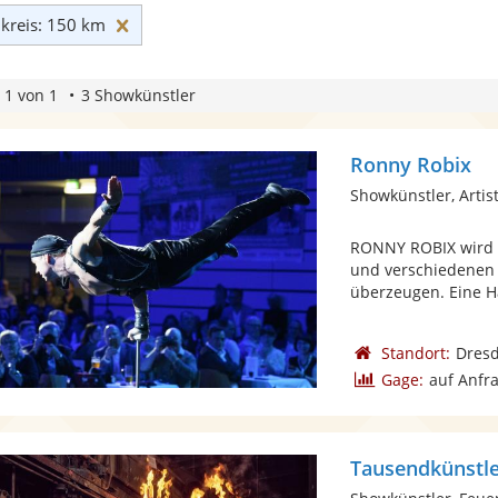
Umkreis: 150 km zurücksetzen
reis: 150 km
 1 von 1
3 Showkünstler
Ronny Robix
Showkünstler, Artist
RONNY ROBIX wird S
und verschiedenen 
überzeugen. Eine Ha
Standort:
Dres
Gage:
auf Anfr
Tausendkünstl