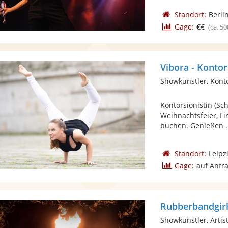
Standort:
Berli
Gage:
€€
(ca. 50
Vibora - Kontor
Showkünstler, Kon
Kontorsionistin (Sc
Weihnachtsfeier, F
buchen. Genießen .
Standort:
Leipz
Gage:
auf Anfr
Rubberbandgirl
Showkünstler, Artist