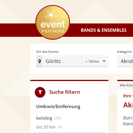
eventpeppers
BANDS & ENSEMBLES
Radius
Ort des Events
Kategorie
Görlitz
Akro
Ort
des
Events
Alle Kün
festlegen
Suche filtern
Ihre
Ak
Umkreis/Entfernung
Durc
beliebig
(70)
Konz
bis 50 km
(0)