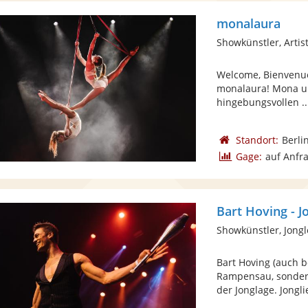
monalaura
Showkünstler, Artist
Welcome, Bienvenue,
monalaura! Mona un
hingebungsvollen ..
Standort:
Berli
Gage:
auf Anfr
Bart Hoving - J
Showkünstler, Jong
Bart Hoving (auch b
Rampensau, sonder
der Jonglage. Jonglie