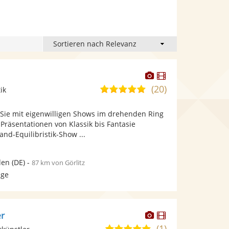
Dieser
Dieser
Künstler
Künstler
(20)
4,9
ik
stellt
stellt
von
Fotos
Videos
ie mit eigenwilligen Shows im drehenden Ring
5
bereit.
bereit.
Präsentationen von Klassik bis Fantasie
Sternen
nd-Equilibristik-Show ...
den
(DE)
-
87 km von Görlitz
age
Dieser
Dieser
er
Künstler
Künstler
(1)
5,0