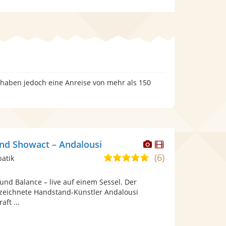
, haben jedoch eine Anreise von mehr als 150
Dieser
Dieser
nd Showact – Andalousi
Künstler
Künstler
(6)
5,0
batik
stellt
stellt
von
Fotos
Videos
nd Balance – live auf einem Sessel. Der
5
bereit.
bereit.
ezeichnete Handstand-Künstler Andalousi
Sternen
aft ...