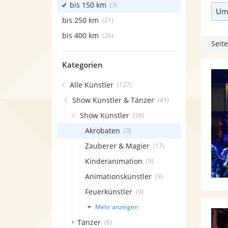
bis 150 km
(3)
Umk
bis 250 km
(21)
bis 400 km
(26)
Seite
Kategorien
Alle Künstler
(127)
Show Künstler & Tänzer
(41)
Show Künstler
(38)
Akrobaten
(3)
Zauberer & Magier
(17)
Kinderanimation
(9)
Animationskünstler
(9)
Feuerkünstler
(9)
Mehr anzeigen
Tänzer
(6)