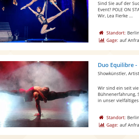
Sind Sie auf der Su
Event? POLE ON STAG
Wir, Lea Fierke ...
Standort:
Berli
Gage:
auf Anfr
Duo Equilibre 
Showkünstler, Artist
Wir sind ein seit v
Bühnenerfahrung, Sp
in unser vielfältiges
Standort:
Berli
Gage:
auf Anfr