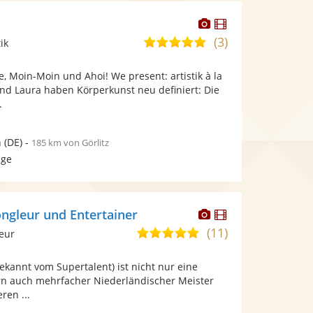
Dieser
Dieser
Künstler
Künstler
(3)
5,0
ik
stellt
stellt
von
Fotos
Videos
 Moin-Moin und Ahoi! We present: artistik à la
5
bereit.
bereit.
d Laura haben Körperkunst neu definiert: Die
Sternen
.
n
(DE)
-
185 km von Görlitz
age
Dieser
Dieser
ongleur und Entertainer
Künstler
Künstler
(11)
5,0
leur
stellt
stellt
von
Fotos
Videos
ekannt vom Supertalent) ist nicht nur eine
5
bereit.
bereit.
n auch mehrfacher Niederländischer Meister
Sternen
ren ...