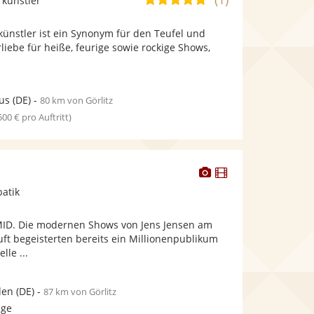
rkünstler
stellt
stellt
von
Fotos
Videos
nstler ist ein Synonym für den Teufel und
5
bereit.
bereit.
rliebe für heiße, feurige sowie rockige Shows,
Sternen
us
(DE)
-
80 km von Görlitz
 500 € pro Auftritt)
Dieser
Dieser
Künstler
Künstler
batik
stellt
stellt
Fotos
Videos
MID. Die modernen Shows von Jens Jensen am
bereit.
bereit.
ft begeisterten bereits ein Millionenpublikum
lle ...
den
(DE)
-
87 km von Görlitz
age