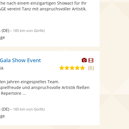
Fotos
Videos
che nach einem einzigartigen Showact für Ihr
5
bereit.
bereit.
E vereint Tanz mit anspruchsvoller Artistik.
Sternen
n
(DE)
-
185 km von Görlitz
age
Dieser
Dieser
- Gala Show Event
Künstler
Künstler
(6)
5,0
ik
stellt
stellt
von
Fotos
Videos
ielen Jahren eingespieltes Team.
5
bereit.
bereit.
ielfreude und anspruchsvolle Artistik fließen
Sternen
 Repertoire ...
n
(DE)
-
185 km von Görlitz
age