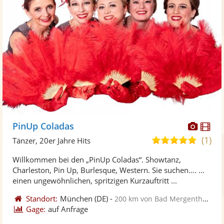
Diese
Di
PinUp Coladas
Künst
Kü
(1)
5,0
Tänzer, 20er Jahre Hits
stellt
ste
von
Willkommen bei den „PinUp Coladas“. Showtanz,
Fotos
Vi
5
Charleston, Pin Up, Burlesque, Western. Sie suchen…. …
bereit
ber
Sternen
einen ungewöhnlichen, spritzigen Kurzauftritt ...
Standort:
München
(DE)
-
200 km von Bad Mergentheim
Gage:
auf Anfrage