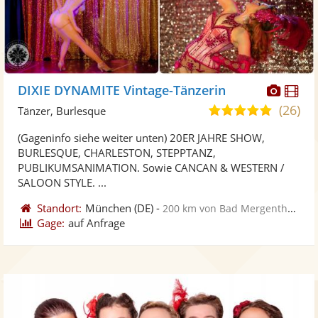
Diese
Di
DIXIE DYNAMITE Vintage-Tänzerin
Künst
Kü
(26)
5,0
Tänzer, Burlesque
stellt
ste
von
(Gageninfo siehe weiter unten) 20ER JAHRE SHOW,
Fotos
Vi
5
BURLESQUE, CHARLESTON, STEPPTANZ,
bereit
ber
Sternen
PUBLIKUMSANIMATION. Sowie CANCAN & WESTERN /
SALOON STYLE. ...
Standort:
München
(DE)
-
200 km von Bad Mergentheim
Gage:
auf Anfrage