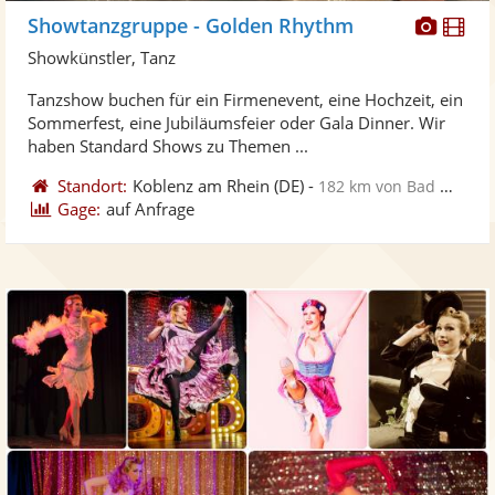
Diese
Di
Showtanzgruppe - Golden Rhythm
Künst
Kü
Showkünstler, Tanz
stellt
ste
Tanzshow buchen für ein Firmenevent, eine Hochzeit, ein
Fotos
Vi
Sommerfest, eine Jubiläumsfeier oder Gala Dinner. Wir
bereit
ber
haben Standard Shows zu Themen ...
Standort:
Koblenz am Rhein
(DE)
-
182 km von Bad Mergentheim
Gage:
auf Anfrage