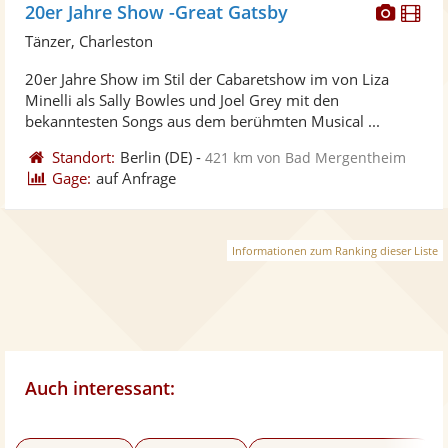
Diese
Di
20er Jahre Show -Great Gatsby
Künst
Kü
Tänzer, Charleston
stellt
ste
20er Jahre Show im Stil der Cabaretshow im von Liza
Fotos
Vi
Minelli als Sally Bowles und Joel Grey mit den
bereit
ber
bekanntesten Songs aus dem berühmten Musical ...
Standort:
Berlin
(DE)
-
421 km von Bad Mergentheim
Gage:
auf Anfrage
Informationen zum Ranking dieser Liste
Auch interessant: