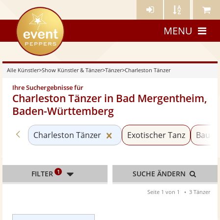
Künstler-
Künstler
Meine
eventpeppers
Login
A-
Künstle
MENU
Z
Alle Künstler
>
Show Künstler & Tänzer
>
Tänzer
>
Charleston Tänzer
Ihre Suchergebnisse für
Charleston Tänzer in Bad Mergentheim,
Baden-Württemberg
Zurück zu «Tänzer»
Kategorie «Charleston Tänz
Charleston Tänzer
Exotischer Tanz
Bauch
1
FILTER
SUCHE ÄNDERN
Seite 1 von 1
3 Tänzer