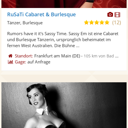
Diese
Di
RuSaTi Cabaret & Burlesque
Künst
Kü
(12)
5,0
Tänzer, Burlesque
stellt
ste
von
Rumors have it it's Sassy Time. Sassy Em ist eine Cabaret
Fotos
Vi
5
und Burlesque Tänzerin, ursprünglich beheimatet im
bereit
ber
Sternen
fernen West Australien. Die Bühne ...
Standort:
Frankfurt am Main
(DE)
-
105 km von Bad Mergentheim
Gage:
auf Anfrage