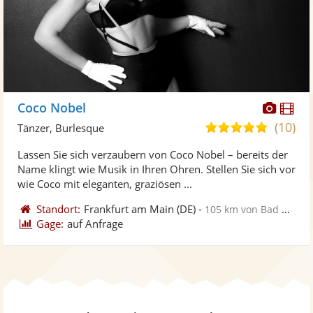
Diese
Di
Coco Nobel
Künst
Kü
(10)
5,0
Tänzer, Burlesque
stellt
ste
von
Lassen Sie sich verzaubern von Coco Nobel – bereits der
Fotos
Vi
5
Name klingt wie Musik in Ihren Ohren. Stellen Sie sich vor
bereit
ber
Sternen
wie Coco mit eleganten, graziösen ...
Standort:
Frankfurt am Main
(DE)
-
105 km von Bad Mergentheim
Gage:
auf Anfrage