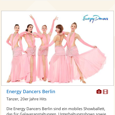
Diese
Di
Energy Dancers Berlin
Künst
Kü
Tänzer, 20er Jahre Hits
stellt
ste
Die Energy Dancers Berlin sind ein mobiles Showballett,
Fotos
Vi
das für Galaveranstaltungen, Unterhaltungsshows sowie