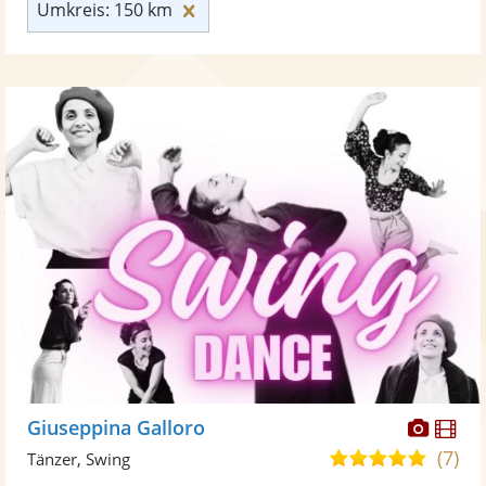
Umkreis: 150 km zurücksetzen
Umkreis: 150 km
Diese
Di
Giuseppina Galloro
Künst
Kü
(7)
5,0
Tänzer, Swing
stellt
ste
von