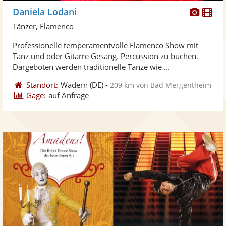
Diese
Di
Daniela Lodani
Künst
Kü
Tänzer, Flamenco
stellt
ste
Professionelle temperamentvolle Flamenco Show mit
Fotos
Vi
Tanz und oder Gitarre Gesang. Percussion zu buchen.
bereit
ber
Dargeboten werden traditionelle Tänze wie ...
Standort:
Wadern
(DE)
-
209 km von Bad Mergentheim
Gage:
auf Anfrage