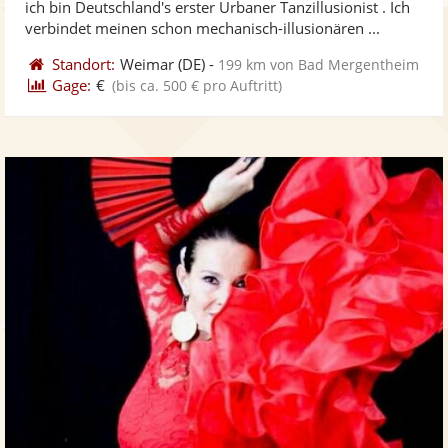
ich bin Deutschland's erster Urbaner Tanzillusionist . Ich
bereit
ber
Sternen
verbindet meinen schon mechanisch-illusionären ...
Standort:
Weimar
(DE)
-
199 km von Bad Mergentheim
Gage:
€
(bis ca. 500 € pro Auftritt)