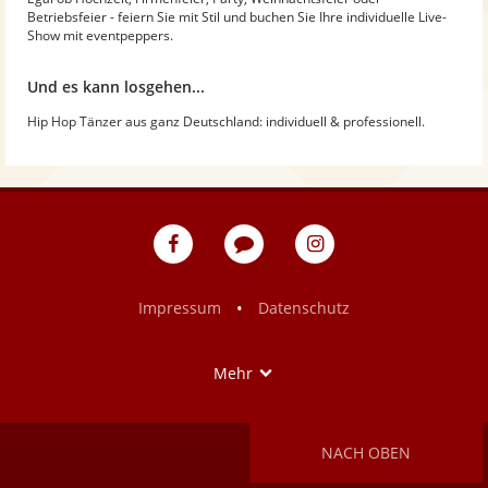
Betriebsfeier - feiern Sie mit Stil und buchen Sie Ihre individuelle Live-
Show mit eventpeppers.
Und es kann losgehen...
Hip Hop Tänzer aus ganz Deutschland: individuell & professionell.
eventpeppers
Blog
eventpeppers
auf
auf
Facebook
Instagram
•
Impressum
Datenschutz
Show
Mehr
NACH OBEN