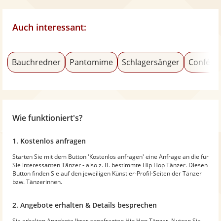
Auch interessant:
Bauchredner
Pantomime
Schlagersänger
Conféren
Wie funktioniert's?
1. Kostenlos anfragen
Starten Sie mit dem Button 'Kostenlos anfragen' eine Anfrage an die für
Sie interessanten Tänzer - also z. B. bestimmte Hip Hop Tänzer. Diesen
Button finden Sie auf den jeweiligen Künstler-Profil-Seiten der Tänzer
bzw. Tänzerinnen.
2. Angebote erhalten & Details besprechen
Sie erhalten Angebote Ihrer angefragten Hip Hop Tänzer. Nutzen Sie