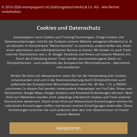
© 2010-2026 eventpeppers UG (haftungsbeschränkt) & Co. KG - Alle Rechte
vorbehalten.
Cookies und Datenschutz
eventpeppers nutzt Cookies und Tracking-Technologien. Einige Cookies und
Datenverarbeitungen sind für die Funktion unserer Website zwingend erforderlich (z. B.
um Künstler im Künstlerkorb "Meine Künstler" zu sammeln), andere helfen uns, Ihnen
einen optimierten und individualisierten Service zu bieten. Wir binden so auch Tools
externer Dienstleister wie z. B. Google, Facebook und Vimeo auf unserer Website ein.
Durch die Einbindung dieser Tools werden personenbezogene Daten an
Drittplattformen - auch außerhalb des Europäischen Wirtschaftsraums - übermittelt
und verarbeitet.
Klicken Sie bitte auf «Akzeptieren», wenn Sie mit der Verwendung aller Cookies
einverstanden sind und in die Datenverarbeitung durch Drittplattformen auch
außerhalb des Europäischen Wirtschaftsraums nach Art. 49 Abs. 1 lit. a DSGVO
zustimmen. In diesem Fall werden insbesondere Videoplayer von YouTube, Vimeo und
Dailymotion, Google Maps, Google Analytics und Facebook-Einbindungen aktiviert. Beim
Klick auf «Ablehnen» werden nicht unbedingt erforderlich Cookies und Tools externer
Dienstleister deaktiviert. Durch einen Klick auf «Datenschutz-Einstellungen» können Sie
individuelle Einstellungen treffen und bereits erteilte Einwilligungen widerrufen. Diese
Einstellungen erreichen Sie auch jederzeit über den Link «Datenschutz» im Footer
unserer Website.
Akzeptieren