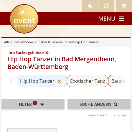
Künstler-
Künstler
Meine
eventpeppers
Login
A-
Künstle
MENU
Z
Alle Künstler
>
Show Künstler & Tänzer
>
Tänzer
>
Hip Hop Tänzer
Ihre Suchergebnisse für
Hip Hop Tänzer in Bad Mergentheim,
Baden-Württemberg
Zurück zu «Tänzer»
Kategorie «Hip Hop Tänzer» zu
Hip Hop Tänzer
Exotischer Tanz
Bauchtän
1
FILTER
SUCHE ÄNDERN
Seite 1 von 1
2 Tänzer