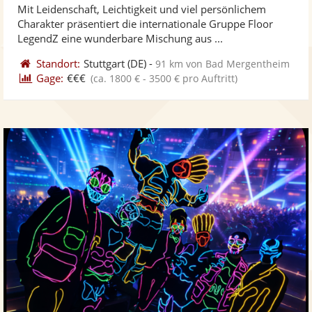
Mit Leidenschaft, Leichtigkeit und viel persönlichem
Fotos
Vi
Charakter präsentiert die internationale Gruppe Floor
bereit
ber
LegendZ eine wunderbare Mischung aus ...
Standort:
Stuttgart
(DE)
-
91 km von Bad Mergentheim
Gage:
€€€
(ca. 1800 € - 3500 € pro Auftritt)