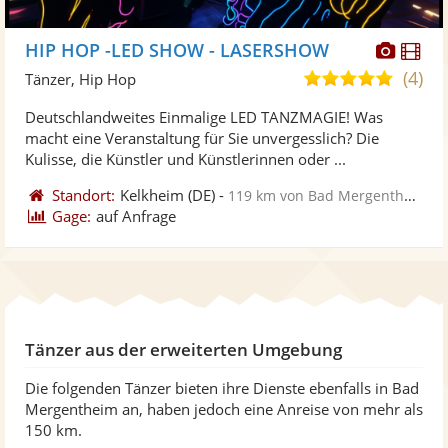
Diese
Di
HIP HOP -LED SHOW - LASERSHOW
Künst
Kü
(4)
5,0
Tänzer, Hip Hop
stellt
ste
von
Deutschlandweites Einmalige LED TANZMAGIE! Was
Fotos
Vi
5
macht eine Veranstaltung für Sie unvergesslich? Die
bereit
ber
Sternen
Kulisse, die Künstler und Künstlerinnen oder ...
Standort:
Kelkheim
(DE)
-
119 km von Bad Mergentheim
Gage:
auf Anfrage
Tänzer aus der erweiterten Umgebung
Die folgenden Tänzer bieten ihre Dienste ebenfalls in Bad
Mergentheim an, haben jedoch eine Anreise von mehr als
150 km.