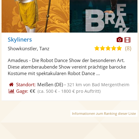
Diese
Di
Skyliners
Künst
Kü
(8)
5,0
Showkünstler, Tanz
stellt
ste
von
Amadeus - Die Robot Dance Show der besonderen Art.
Fotos
Vi
5
Diese atemberaubende Show vereint prächtige barocke
bereit
ber
Sternen
Kostüme mit spektakulären Robot Dance ...
Standort:
Meißen
(DE)
-
321 km von Bad Mergentheim
Gage:
€€
(ca. 500 € - 1800 € pro Auftritt)
Informationen zum Ranking dieser Liste