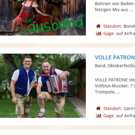
Bühnen von Baden-
fetzigen Mix aus ...
Standort:
Bond
Gage:
auf Anfr
VOLLE PATRON
Band, Oktoberfest
VOLLE PATRONE steh
Vollblut-Musiker, 7
Trompete, ...
Standort:
Gärtr
Gage:
auf Anfr