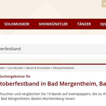
K
SOLOMUSIKER
SHOWKÜNSTLER
TÄNZER
DJS
berfestband
stler
>
Live-Musiker
>
Bands & Ensembles
>
Oktoberfestband
 Suchergebnisse für
toberfestband in Bad Mergentheim, B
hsuchen und vergleichen Sie 19 Bands auf eventpeppers, die zu Ih
 Bad Mergentheim, Baden-Württemberg reisen.