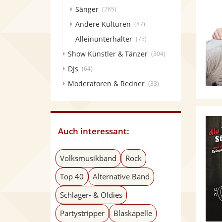
Sänger
(265)
Andere Kulturen
(87)
Alleinunterhalter
(75)
Show Künstler & Tänzer
(304)
DJs
(64)
Moderatoren & Redner
(33)
Auch interessant:
Volksmusikband
Rock
Top 40
Alternative Band
Schlager- & Oldies
Partystripper
Blaskapelle