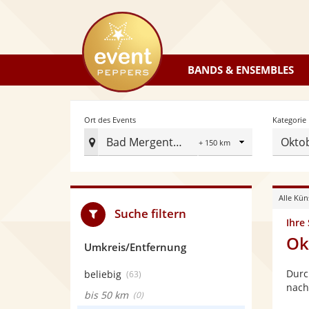
eventpeppers
BANDS & ENSEMBLES
Radius
Ort des Events
Kategorie
Bad Mergentheim
Okto
Ort
des
Events
Alle Kün
festlegen
Suche filtern
Ihre
Ok
Umkreis/Entfernung
Durc
beliebig
(63)
nach
bis 50 km
(0)