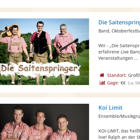
Die Saitensprin
Band, Oktoberfest
Wir - „Die Saitensp
erfahrene Live Band
Veranstaltungen ...
Standort:
Groß
Gage:
€€
(ca. 50
Koi Limit
Ensemble/Musikgru
KOI-LIMIT, das heiß
live! Ralph an der 