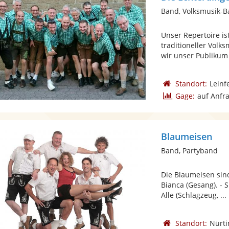
Band, Volksmusik-
Unser Repertoire is
traditioneller Volks
wir unser Publikum 
Standort:
Leinf
Gage:
auf Anfr
Blaumeisen
Band, Partyband
Die Blaumeisen sind
Bianca (Gesang). - 
Alle (Schlagzeug, ...
Standort:
Nürt