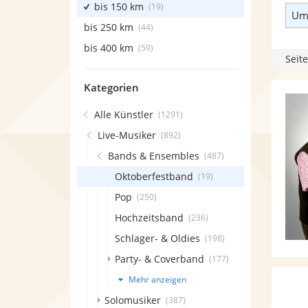
bis 150 km
(19)
Umk
bis 250 km
(44)
bis 400 km
(59)
Seite
Kategorien
Alle Künstler
(1291)
Live-Musiker
(892)
Bands & Ensembles
(487)
Oktoberfestband
(19)
Pop
(250)
Hochzeitsband
(236)
Schlager- & Oldies
(198)
Party- & Coverband
(177)
Mehr anzeigen
Solomusiker
(387)