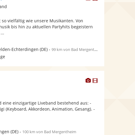
Künstler
Künstler
Band
stellt
stellt
Fotos
Videos
t so vielfältig wie unsere Musikanten. Von
bereit.
bereit.
musik bis hin zu aktuellen Partyhits begeistern
...
elden-Echterdingen
(DE)
-
99 km von Bad Mergentheim
age
Dieser
Dieser
Künstler
Künstler
stellt
stellt
Fotos
Videos
 eine einzigartige Liveband bestehend aus: -
bereit.
bereit.
Sigi (Keyboard, Akkordeon, Animation, Gesang). -
ingen
(DE)
-
100 km von Bad Mergentheim