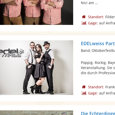
Nici am ...
Standort:
Filde
Gage:
auf Anfr
EDELweiss Par
Band, Oktoberfest
Poppig. Rockig. Bay
Veranstaltung. Sie 
die durch Professiona
Standort:
Frank
Gage:
auf Anfr
Die Echterding