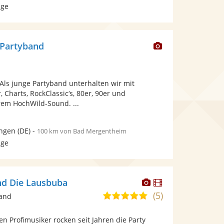
age
Dieser
 Partyband
Künstler
stellt
Fotos
Als junge Partyband unterhalten wir mit
bereit.
 Charts, RockClassic‘s, 80er, 90er und
rem HochWild-Sound. ...
ingen
(DE)
-
100 km von Bad Mergentheim
age
Dieser
Dieser
nd Die Lausbuba
Künstler
Künstler
(5)
4,9
band
stellt
stellt
von
Fotos
Videos
n Profimusiker rocken seit Jahren die Party
5