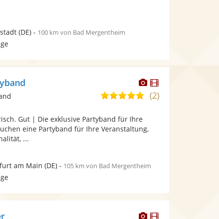
rstadt
(DE)
-
100 km von Bad Mergentheim
age
Dieser
Dieser
tyband
Künstler
Künstler
(2)
5,0
band
stellt
stellt
von
Fotos
Videos
risch. Gut | Die exklusive Partyband für Ihre
5
bereit.
bereit.
suchen eine Partyband für Ihre Veranstaltung,
Sternen
lität, ...
furt am Main
(DE)
-
105 km von Bad Mergentheim
age
Dieser
Dieser
er