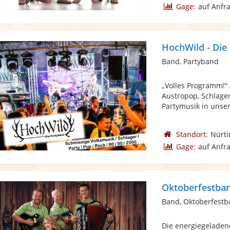
Gage:
auf Anfr
HochWild - Die
Band, Partyband
„Volles Programm!“ 
Austropop, Schlager,
Partymusik in unse
Standort:
Nürt
Gage:
auf Anfr
Oktoberfestba
Band, Oktoberfest
Die energiegeladene