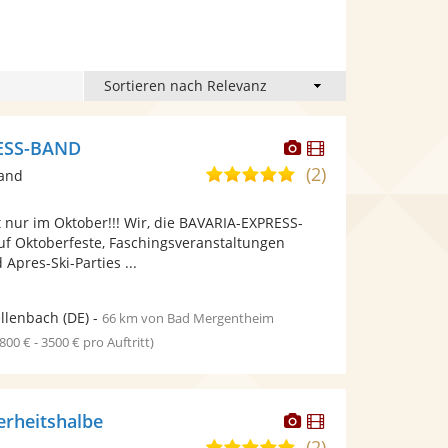
Dieser
Dieser
ESS-BAND
Künstler
Künstler
(2)
5,0
band
stellt
stellt
von
Fotos
Videos
nur im Oktober!!! Wir, die BAVARIA-EXPRESS-
5
bereit.
bereit.
f Oktoberfeste, Faschingsveranstaltungen
Sternen
Apres-Ski-Parties ...
llenbach
(DE)
-
66 km von Bad Mergentheim
1800 € - 3500 € pro Auftritt)
Dieser
Dieser
erheitshalbe
Künstler
Künstler
(2)
5,0