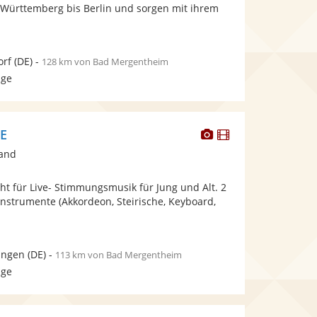
bereit.
bereit.
Württemberg bis Berlin und sorgen mit ihrem
Sternen
orf
(DE)
-
128 km von Bad Mergentheim
age
Dieser
Dieser
E
Künstler
Künstler
band
stellt
stellt
Fotos
Videos
t für Live- Stimmungsmusik für Jung und Alt. 2
bereit.
bereit.
 Instrumente (Akkordeon, Steirische, Keyboard,
ingen
(DE)
-
113 km von Bad Mergentheim
age