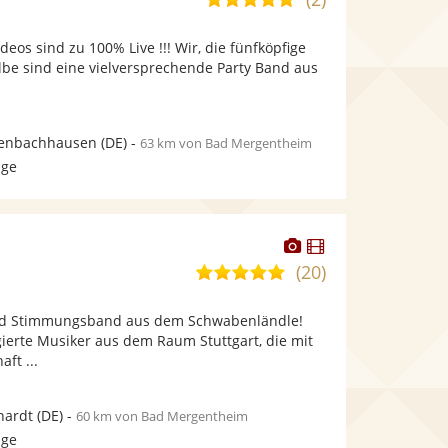
stellt
stellt
von
Fotos
Videos
deos sind zu 100% Live !!! Wir, die fünfköpfige
5
bereit.
bereit.
lbe sind eine vielversprechende Party Band aus
Sternen
enbachhausen
(DE)
-
63 km von Bad Mergentheim
age
Dieser
Dieser
Künstler
Künstler
(20)
5,0
stellt
stellt
von
Fotos
Videos
 und Stimmungsband aus dem Schwabenländle!
5
bereit.
bereit.
ierte Musiker aus dem Raum Stuttgart, die mit
Sternen
ft ...
hardt
(DE)
-
60 km von Bad Mergentheim
age