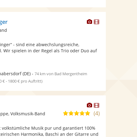
Dieser
Dieser
ger
Künstler
Künstler
band
stellt
stellt
Fotos
Videos
ringer“ - sind eine abwechslungsreiche,
bereit.
bereit.
. Wir spielen in der Regel als Trio oder Duo auf
habersdorf
(DE)
-
74 km von Bad Mergentheim
0 € - 1800 € pro Auftritt)
Dieser
Dieser
Künstler
Künstler
(4)
5,0
ppe, Volksmusik-Band
stellt
stellt
von
Fotos
Videos
t volkstümliche Musik pur und garantiert 100%
5
bereit.
bereit.
Steirischen Harmonika, Baschi an der Gitarre und
Sternen