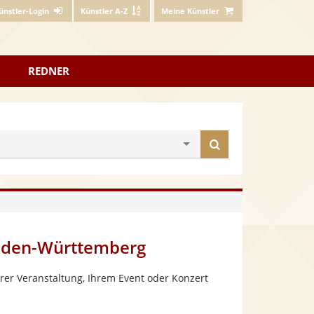
ünstler-Login
Künstler A-Z
Meine Künstler
REDNER
Künstler
finden
aden-Württemberg
rer Veranstaltung, Ihrem Event oder Konzert