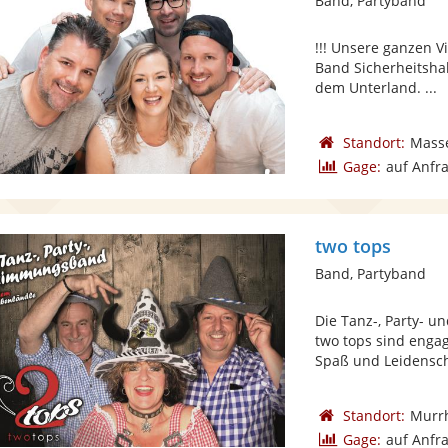
Band, Partyband
!!! Unsere ganzen Vi
Band Sicherheitsha
dem Unterland. ...
Standort:
Mass
Gage:
auf Anfr
two tops
Band, Partyband
Die Tanz-, Party-
two tops sind engag
Spaß und Leidenscha
Standort:
Murr
Gage:
auf Anfr