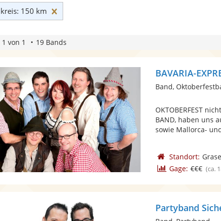
Umkreis: 150 km zurücksetzen
reis: 150 km
 1 von 1
19 Bands
BAVARIA-EXPR
Band, Oktoberfest
OKTOBERFEST nicht 
BAND, haben uns au
sowie Mallorca- und 
Standort:
Grase
Gage:
€€€
(ca. 
Partyband Sich